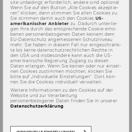
site un­be­dingt er­for­der­lich, an­de­re sind op­tio­nal.
Wenn Sie auf den But­ton „Alle Coo­kies ak­zep­tie­
ren“ kli­cken, dann stim­men Sie allen Coo­kies zu.
Sie stim­men damit auch den Coo­kies
US-​
amerikanischer An­bie­ter
zu. Da­durch un­ter­lie­
Unser Team
gen Ihre durch das ent­spre­chen­de Coo­kie er­ho­
be­nen per­so­nen­be­zo­ge­nen Daten kei­nem dem
EU-​Datenschutz an­ge­mes­se­nen Schutz­ni­veau
mehr. Sie haben in die­sem Fall nur ein­ge­schränk­
te bis keine da­ten­schutz­recht­li­chen Rech­te in
den USA und ins­be­son­de­re kann auch die US-​
amerikanische Re­gie­rung Zu­gang zu die­sen
Daten er­lan­gen. Wenn Sie kei­nen oder nur ein­zel­
nen Coo­kies zu­stim­men möch­ten, kli­cken Sie
bitte auf „In­di­vi­du­el­le Ein­stel­lun­gen“. Dort kön­
nen Sie die Coo­kies in­di­vi­du­ell ver­wal­ten.
Weitere Informationen zu den Cookies auf der
Website und zur Verarbeitung
personenbezogener Daten finden Sie in unserer
Datenschutzerklärung
.