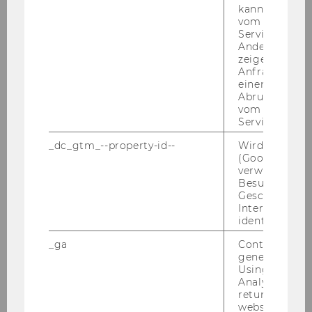
kann, um eine
Kontakt
franziska.lessky@uibk.ac.at
vom AMP-Clie
Service abzur
Andere mögli
Name
Tosca Wendt
zeigen Opt-ou
Anfrage im G
Kontakt
bitte kontaktieren Sie
einen Fehler 
Abrufen einer
mitra.schafferhofer@wu.ac.at
vom AMP Clie
Tel.: +43-1-31336-4679
Service an.
_dc_gtm_--property-id--
Wird von Dou
Name
Sabine Weiß
(Google Tag 
verwendet, u
Kontakt
sabine.weiss@univie.ac.at
Besucher nach
Geschlecht o
Interessen zu
identifizieren.
_ga
Contains a r
generated use
Using this ID
Über uns
Analytics can
returning use
website and 