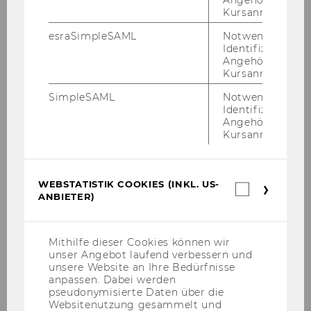
Kursanmeldung.
esraSimpleSAML
Notwendig zur
Identifizierung 
Angehörige/r für
Kursanmeldung.
Katharina Maria Buchart, BSc
SimpleSAML
Notwendig zur
Identifizierung 
Angehörige/r für
Tutorin
Kursanmeldung.
katharina.buchart@wu.ac.at
WEBSTATISTIK COOKIES (INKL. US-
Webstatis
ANBIETER)
Cookies
(inkl.
US-
Anbieter)
Mithilfe dieser Cookies können wir
unser Angebot laufend verbessern und
unsere Website an Ihre Bedürfnisse
anpassen. Dabei werden
pseudonymisierte Daten über die
Websitenutzung gesammelt und