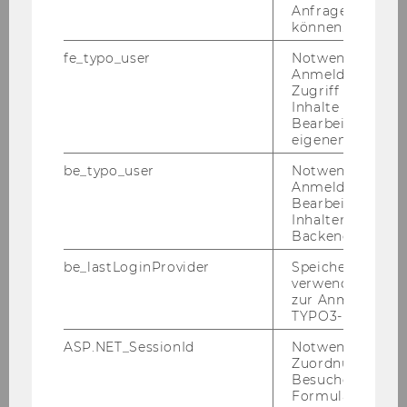
Anfrage zuordne
können.
fe_typo_user
Notwendig für d
Sophie Lehner, MA
Anmeldung und
Zugriff auf gesc
Inhalte oder zur
Universitätsassistentin (prae doc)
Bearbeitung des
eigenen Profils.
sophie.lehner@wu.ac.at
be_typo_user
Notwendig für d
+43-1-31336-4674
Anmeldung und
Bearbeitung von
Inhalten im TYP
Backend.
be_lastLoginProvider
Speichert die zul
verwendete Met
zur Anmeldung f
TYPO3-Backend.
ASP.NET_SessionId
Notwendig, um 
Zuordnung von
Besucher zu
Formulareingab