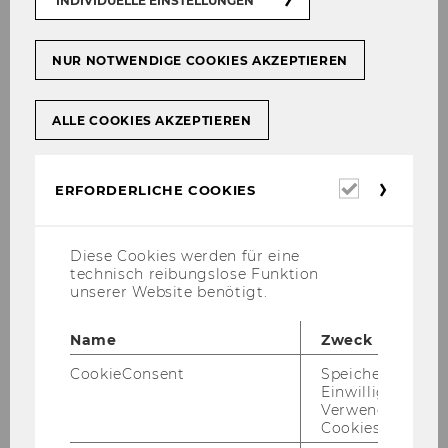
INDIVIDUELLE EINSTELLUNGEN
ao.Univ.-Prof. Dr. Erna Nairz
Leiterin der Abteilung für
NUR NOTWENDIGE COOKIES AKZEPTIEREN
Bildungswissenschaft
erna.nairz@wu.ac.at
ALLE COOKIES AKZEPTIEREN
+43-1-31336-4677
Erforderl
ERFORDERLICHE COOKIES
Cookies
Diese Cookies werden für eine
technisch reibungslose Funktion
unserer Website benötigt.
Name
Zweck
CookieConsent
Speichert Ihre
Einwilligung zur
Verwendung vo
Cookies.