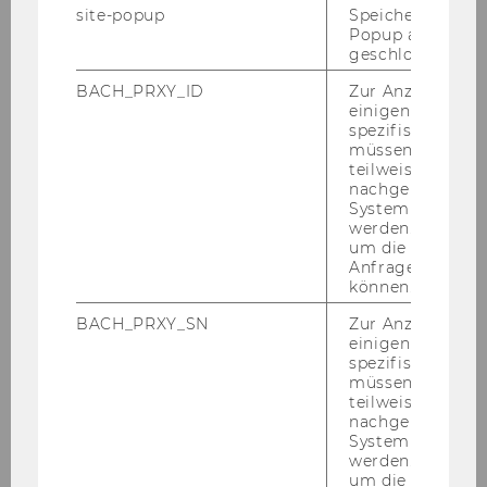
site-popup
Speichert ob ein
Popup ausgefüll
geschlossen wur
Christian Gehart, MSc
BACH_PRXY_ID
Zur Anzeige von
Universitätsassistent (prae doc)
einigen WU-
spezifischen Inh
christian.gehart@wu.ac.at
müssen Informa
teilweise von
+43-1-31336-4822
nachgelagerten
System abgefra
werden. Notwen
um die Antwort 
Anfrage zuordne
können.
BACH_PRXY_SN
Zur Anzeige von
einigen WU-
spezifischen Inh
müssen Informa
teilweise von
nachgelagerten
System abgefra
werden. Notwen
um die Antwort 