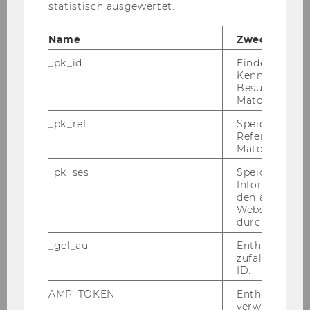
statistisch ausgewertet.
Name
Zweck
_pk_id
Eindeutige
Kennzeichnun
Besuchers du
Mitra Schafferhofer
Matomo.
Administrative Assistenz
_pk_ref
Speicherung 
Referrers dur
Matomo.
mitra.schafferhofer@wu.ac.at
+43-1-31336-4679
_pk_ses
Speicherung 
Informatione
den aktuellen
Webseitenbe
durch Matom
Ex­ter­ne Lehr­be­auf­trag­te/Projekt-​ und
_gcl_au
Enthält eine
zufallsgenerie
ehe­ma­li­ge Mit­ar­bei­ter:innen
ID.
AMP_TOKEN
Enthält ein To
Name
Franziska Lessky
verwendet we