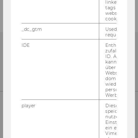
linked, the co
Institut für Wirtschaftspädagogik
tags on the G
website read 
cookie.
_dc_gtm
Used to throt
request rate.
IDE
Enthält eine
zufallsgenerie
ID. Anhand di
kann Google 
über verschie
Websites
domainübergr
wiedererkenn
personalisiert
Werbung auss
player
Dieses Cooki
speichert
Ab­tei­lung für Bil­dungs­wis­sen­schaft
nutzerspezifi
Ge­bäu­de D2, Ein­gang E, 2. OG
Einstellungen
Zu­gang über Front Of­fice
ein eingebett
Vimeo-Video
Ge­bäu­de D2, Ein­gang E, 1. OG