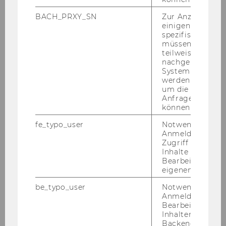
11. Jänner 2024
Spannende Einblicke ins nachhaltige
BACH_PRXY_SN
Zur Anzeige von
Management!
einigen WU-
spezifischen Inh
Im Rah­men des Wahl­fachs Nach­hal­ti­ges Ma­
müssen Informa
teilweise von
nage­ment er­hiel­ten Stu­die­ren­de aus dem 3.
nachgelagerten
und 5. Se­mes­ter einen fas­zi­nie­ren­den Ein­blick
System abgefra
in die Welt von Wo­er­le, der äl­tes­ten Kä­se­rei Ös­
werden. Notwen
um die Antwort 
ter­reichs, und Moon­ci­ty…
Anfrage zuordne
können.
fe_typo_user
Notwendig für d
Anmeldung und
Zugriff auf gesc
Inhalte oder zur
Bearbeitung des
eigenen Profils.
be_typo_user
Notwendig für d
Anmeldung und
Bearbeitung von
Inhalten im TYP
Backend.