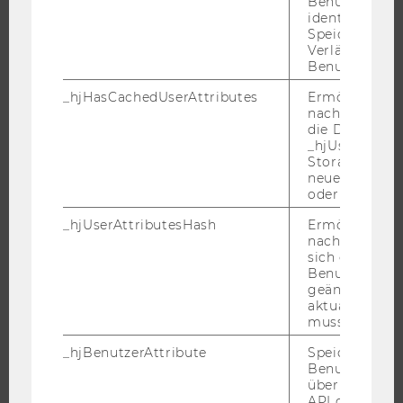
Benutzersitz
WU FOUNDATION
identifizieren.
Speicherdaue
Verlängert sic
Benutzeraktivi
JOBS
_hjHasCachedUserAttributes
Ermöglicht e
nachzuvollzie
JOBS
die Daten in
_hjUserAttrib
JOBPORTAL
Storage auf 
neuesten Stan
RESEARCH CAREER
oder nicht.
WELCOME SERVICES
_hjUserAttributesHash
Ermöglicht e
JOBS MIT WU-STUDIUM
nachzuvollzie
sich ein
KARRIEREKONTAKTE AN DER WU
Benutzerattri
KARRIERENETZWERKE AN DER WU
geändert hat
aktualisiert 
muss.
_hjBenutzerAttribute
Speichert
Benutzerattri
WU COMMUNITY
über die Hotja
API gesendet