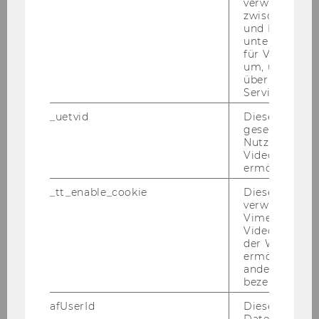
verwendet, u
zwischen Men
und Bots zu
27. Februar 2023
unterscheiden.
"Das Tier in Dir" (MumoK)
für Vimeo no
um, um gülti
Aus­stel­lungs­be­such mit the­ma­ti­scher Füh­rung
über die Nutz
Service zu s
_uetvid
Dieses Cookie
gesetzt, um d
Nutzung des 
Videoplayers 
ermöglichen
_tt_enable_cookie
Dieses Cookie
verwendet, u
Vimeo-
Videoeinbett
der WU-Websi
Ak­tu­el­le Lehr­ver­an­stal­tun­
ermöglichen 
gen
andere nicht 
bezeichnete 
Alle ak­tu­el­len Lehr­ver­an­stal­tun­gen fin­
afUserId
Dieses Cooki
Daten von