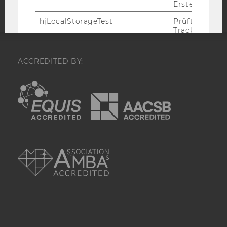
Erstellung ge
_hjLocalStorageTest
Prüft, ob der 
Tracking Code
Storage verw
kann. Wenn ja
Wert 1 gesetzt
ACCREDITED BY:
_hjLocalStora
gespeicherte
EQUIS
AACSB
haben keine
Verfallszeit, 
aber fast sofo
ihrer Erstellu
gelöscht.
AMBA
_hjSessionStorageTest
Prüft, ob der 
Tracking Cod
Storage verw
kann. Wenn ja
Wert von 1 ges
_hjIncludedInPageviewSample
Wird gesetzt
festzustellen,
Nutzer in die
Datenstichpr