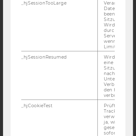
_hjSessionTooLarge
Veranlasst Hot
Datenerfassu
beenden, wen
YouTube
Newsletter
Bluesky
Sitzung zu vie
Wird automat
durch ein Sig
Servers best
wenn die Sitz
Limit überschr
IMPRESSUM
_hjSessionResumed
Wird gesetzt,
eine
BARRIEREFREIHEITSERKLÄRUNG WEBSEITE
Sitzung/Aufz
nach einer
DATENSCHUTZERKLÄRUNG
Unterbrechun
DATENSCHUTZERKLÄRUNG SOCIAL MEDIA
Verbindung w
den Hotjar-Se
DATENSCHUTZERKLÄRUNG
verbunden wir
STUDIENBEWERBER*INNEN UND STUDIERENDE
_hjCookieTest
Prüft, ob der 
COOKIE EINSTELLUNGEN
Tracking Cod
verwenden ka
ja, wird ein W
Barrierefreiheitserklärung
gesetzt. Wird 
Webseite
sofort nach s