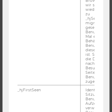
Browser hat,
FORSCHUNGSPORTAL
wir seinen We
wiederverwen
FORSCHENDE
zu
_hjSessionUser
IMPACT DER FORSCHUNG
migrieren. Wi
ORGANISATION DER FORSCHUNG
gesetzt, wenn
Benutzer zum
FORSCHUNGSINFRASTRUKTUR
Mal eine Seite
Behält die Hot
Benutzer-ID be
diese Seite e
ist. Stellt sic
UNIVERSITÄT
die Daten von
nachfolgende
ÜBER DIE WU
Besuchen der
ORGANISATION
Seite derselb
Benutzer-ID
WIRTSCHAFT UND GESELLSCHAFT
zugeordnet w
CAMPUS
_hjFirstSeen
Identifiziert d
NEWS
Sitzung eines
Benutzers. Wi
EVENTS ARCHIV
Aufzeichnungs
verwendet, u
EVENTS