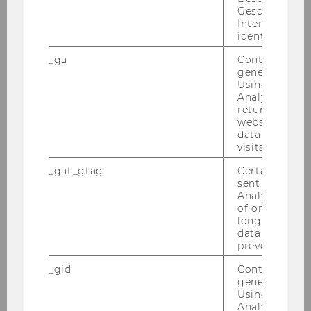
Ma­la­ya Uni­ver­si­ty: Ich durf­te im Mai für eine
Geschlecht o
Woche an der Uni­ver­si­ti Ma­la­ya un­ter­rich­ten.
Interessen zu
identifizieren.
Dabei wurde ich vom…
_ga
Contains a r
generated use
Using this ID
Analytics can
returning use
website and 
data from pre
visits.
_gat_gtag
Certain data i
sent to Googl
Analytics a 
of once per m
long as it is s
data transfers
prevented.
_gid
Contains a r
generated use
Using this ID
Analytics can