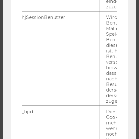
eindeutige ID
zuzuweisen
STUDIUM
hjSessionBenutzer_
Wird gesetzt,
Benutzer zum
WARUM WU?
Mal eine Seite
BACHELOR
Speichert die 
Benutzer-ID, d
MASTER
diese Seite e
DOKTORAT / PHD
ist. Hotjar ver
Benutzer nich
EXECUTIVE EDUCATION
verschiedene
hinweg.Stellt 
BEWERBUNG UND ZULASSUNG
dass Daten v
INFORMATIONEN FÜR STUDIERENDE
nachfolgende
Besuchen auf
INTERNATIONALE UND INCOMING EXCHANGE STUDIERENDE
derselben We
ANGEBOTE FÜR SCHULEN UND STUDIENINTERESSIERTE
derselben Ben
zugeordnet w
STUDENT CLUBS
_hjid
Dies ist ein al
Cookie, das wi
mehr setzen, 
wenn ein Benu
FORSCHUNG
noch in sein