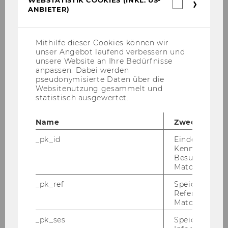
Webstatis
ANBIETER)
Cookies
(inkl.
US-
Anbieter)
Mithilfe dieser Cookies können wir
unser Angebot laufend verbessern und
unsere Website an Ihre Bedürfnisse
anpassen. Dabei werden
pseudonymisierte Daten über die
Websitenutzung gesammelt und
statistisch ausgewertet.
Name
Zweck
02. Mai 2023
_pk_id
Eindeutige
Einladung zum Online-Infoabend des
Kennzeichnun
Masterstudiums Wirtschaftspädagogik
Besuchers du
Matomo.
Liebe Stu­di­en­in­ter­es­sier­te, wir laden Sie herz­
_pk_ref
Speicherung 
lich zum In­fo­abend des Mas­ter­pro­gramms
Referrers dur
Wirt­schafts­päd­ago­gik an der WU am 2. Mai
Matomo.
2023 um 17:00 Uhr ein. Die Ver­an­stal­tung fin­
_pk_ses
Speicherung 
det über ZOOM statt. Bei…