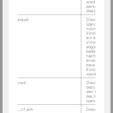
wiedererkenn
personalisiert
Werbung auss
player
Dieses Cooki
13. April 2023
speichert
nutzerspezifi
Seminar-Exkursionen
Einstellungen
ein eingebett
Lehr­aus­gän­ge im Rah­men der Se­mi­na­re Bil­
Vimeo-Video
dungs­wis­sen­schaft II
abgespielt wi
bedeutet, das
nächsten Ans
eines Vimeo-V
bevorzugten
Einstellungen
werden.
vuid
Dieser Cookie
dazu eingeset
den Nutzungs
des Benutzers
speichern.
__cf_bm
Dieses Cookie