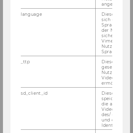
angemeldet h
Wirtschaftspädagogik
language
Dieses Cooki
sich die
Spracheinstel
Aktuelles
der Nutzer*in
sichergestellt
Vimeo in der
Studienaufbau & -inhalte
Nutzer ausge
Sprache ersch
Auslandssemester
_ttp
Dieser Cookie
gesetzt, um d
Nutzung des 
Berufsbegleitendes Studium
Videoplayers 
ermöglichen
Kontakt
sd_client_id
Dieses Cooki
speichert Dat
die aktuellen
Services
Videoeinstell
des/ der Benu
und einen per
Faculty
Identifikatio