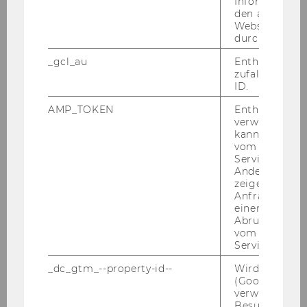
Informatione
den aktuellen
Webseitenbe
durch Matom
_gcl_au
Enthält eine
zufallsgenerie
ID.
AMP_TOKEN
Enthält ein To
verwendet we
kann, um eine
vom AMP-Clie
Service abzur
Andere mögli
zeigen Opt-ou
Anfrage im G
einen Fehler 
17. Mai 2023
Abrufen einer
Rainer Baier: Short Term Teaching
vom AMP Clie
Universiti Malaya – Kuala Lumpur –
Service an.
Malaysien (Erasmus Plus)
_dc_gtm_--property-id--
Wird von Dou
Rai­ner Baier er­zählt von sei­nen Er­fah­run­gen im
(Google Tag 
verwendet, u
Rah­men des Leh­ren­den­aus­tau­sches an der
Besucher nach