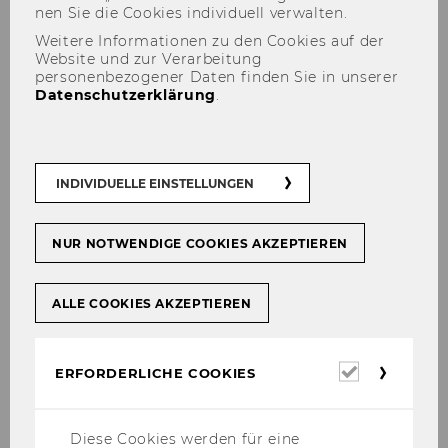
einem tol­len Pick­nick im Pra­ter den Start in
nen Sie die Coo­kies in­di­vi­du­ell ver­wal­ten.
einen er­hol­sa­men Som­mer ein­ge­läu­tet. Drinks,
Weitere Informationen zu den Cookies auf der
Website und zur Verarbeitung
Häpp­chen und gute Musik…
personenbezogener Daten finden Sie in unserer
Datenschutzerklärung
.
INDIVIDUELLE EINSTELLUNGEN
NUR NOTWENDIGE COOKIES AKZEPTIEREN
ALLE COOKIES AKZEPTIEREN
Erforderl
ERFORDERLICHE COOKIES
24. April 2024
Cookies
Wahlfach Integrierte
Unternehmensführung mittels
Diese Cookies werden für eine