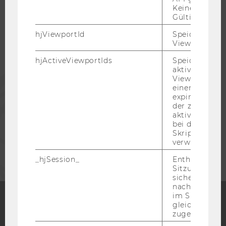
Keine explizit
Gültigkeitsda
STUDIERENDE
hjViewportId
Speichert Ben
Viewport-Deta
ALUMNI
hjActiveViewportIds
Speichert die
aktiven Benut
PRESSE
Viewports. Sp
einen
expirationTi
der zur Valid
MITARBEITENDE
aktiver Ansic
bei der
Skriptinitiali
UNTERNEHMEN
verwendet wir
_hjSession_
Enthält die ak
Sitzungsdaten.
sicher, dass
nachfolgende
im Sitzungsfe
gleichen Sitz
zugeordnet w
Facebook
Instagram
Blog