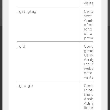
visits.
UNTERNEHMEN
_gat_gtag
Certain data i
sent to Googl
Analytics a 
of once per m
long as it is s
data transfers
prevented.
Facebook
Instagram
Blog
_gid
Contains a r
generated use
Using this ID
Analytics can
YouTube
Newsletter
Bluesky
returning use
website and 
data from pre
visits.
_gac_gb
Contains cam
related infor
IMPRESSUM
the user. If G
Analytics and
BARRIEREFREIHEITSERKLÄRUNG WEBSEITE
Ads accounts 
linked, the co
DATENSCHUTZERKLÄRUNG