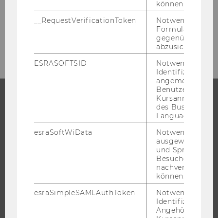
können.
Mas­ter­stu­di­um fin­den Sie im Mas­ter­gui­de!
__RequestVerificationToken
Notwendig, um 
Formulareingab
ZUM MAS­TER­GUI­DE
gegenüber Angri
abzusichern.
ESRASOFTSID
Notwendig zur
Identifizierung 
angemeldeten
Benutzers im
Kursanmeldung
des Business
STUDIUM
Language Center
esraSoftWiData
Notwendig um
WARUM WU?
ausgewählte Sp
BACHELOR
und Sprachkurse
Besuchers
MASTER
nachverfolgen z
DOKTORAT / PHD
können.
EXECUTIVE EDUCATION
esraSimpleSAMLAuthToken
Notwendig zur
Identifizierung 
BEWERBUNG UND ZULASSUNG
Angehörige/r für
INFORMATIONEN FÜR STUDIERENDE