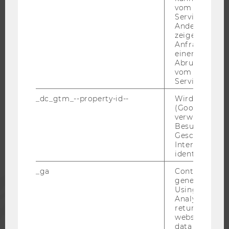
JOBS MIT WU-STUDIUM
vom AMP-Clie
Service abzur
KARRIEREKONTAKTE AN DER WU
Andere mögli
KARRIERENETZWERKE AN DER WU
zeigen Opt-ou
Anfrage im G
einen Fehler 
Abrufen einer
vom AMP Clie
Service an.
WU COMMUNITY
_dc_gtm_--property-id--
Wird von Dou
(Google Tag 
verwendet, u
STUDIERENDE
Besucher nach
Geschlecht o
Interessen zu
ALUMNI
identifizieren.
_ga
Contains a r
PRESSE
generated use
Using this ID
Analytics can
returning use
MITARBEITENDE
website and 
data from pre