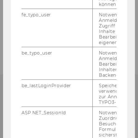
Berufsbegleitendes Studium
können.
fe_typo_user
Notwendig für d
Kontakt
Anmeldung und
Zugriff auf gesc
Inhalte oder zur
Services
Bearbeitung des
eigenen Profils.
Faculty
be_typo_user
Notwendig für d
Anmeldung und
Bearbeitung von
Inhalten im TYP
Backend.
be_lastLoginProvider
Speichert die zul
verwendete Met
ORGANISATORISCHES ZUM
zur Anmeldung f
TYPO3-Backend.
MASTERSTUDIUM?
ASP.NET_SessionId
Notwendig, um 
Zuordnung von
Besucher zu
Formulareingab
Alle or­ga­ni­sa­to­ri­schen Infos rund um Ihr
sicherstellen zu