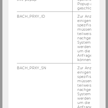
Popup ausgefüll
geschlossen wur
BACH_PRXY_ID
Zur Anzeige von
einigen WU-
spezifischen Inh
müssen Informa
ZURÜCK ZUR ÜBERSICHT
teilweise von
nachgelagerten
System abgefra
werden. Notwen
um die Antwort 
Wirtschaftspädagogik
Anfrage zuordne
können.
BACH_PRXY_SN
Zur Anzeige von
Aktuelles
einigen WU-
spezifischen Inh
müssen Informa
Studienaufbau & -inhalte
teilweise von
nachgelagerten
System abgefra
Auslandssemester
werden. Notwen
um die Antwort 
Anfrage zuordne