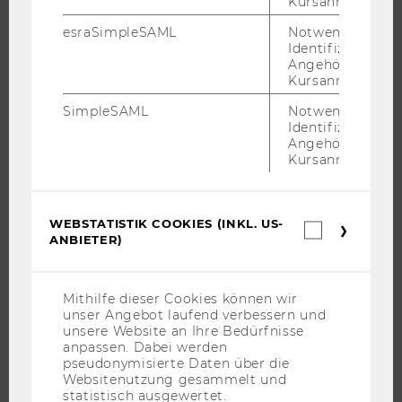
Kursanmeldung.
INTERNATIONALE UND INCOMING EXCHANGE STUDIERENDE
esraSimpleSAML
Notwendig zur
Identifizierung 
ANGEBOTE FÜR SCHULEN UND STUDIENINTERESSIERTE
Angehörige/r für
STUDENT CLUBS
Kursanmeldung.
SimpleSAML
Notwendig zur
Identifizierung 
Angehörige/r für
FORSCHUNG
Kursanmeldung.
FORSCHUNGSPORTAL
FORSCHENDE
WEBSTATISTIK COOKIES (INKL. US-
Webstatis
ANBIETER)
IMPACT DER FORSCHUNG
Cookies
(inkl.
ORGANISATION DER FORSCHUNG
US-
Anbieter)
FORSCHUNGSINFRASTRUKTUR
Mithilfe dieser Cookies können wir
unser Angebot laufend verbessern und
unsere Website an Ihre Bedürfnisse
anpassen. Dabei werden
pseudonymisierte Daten über die
UNIVERSITÄT
Websitenutzung gesammelt und
statistisch ausgewertet.