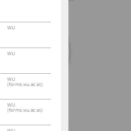
WU
Univ.Prof.
Dr.
WU
Isabella
Grabner
Programm-
WU
und
(forms.wu.ac.at)
Projektleitung
WU
(forms.wu.ac.at)
WU