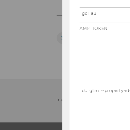
_gcl_au
AMP_TOKEN
ERFAHREN SIE ME
WU Impact Community 
_dc_gtm_--property-id
Image source:
www.freepik.com
, ©