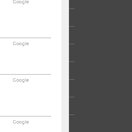
Google
 COMMUNITY
UDIERENDE
Google
UMNI
ESSE
Google
TARBEITENDE
TERNEHMEN
Google