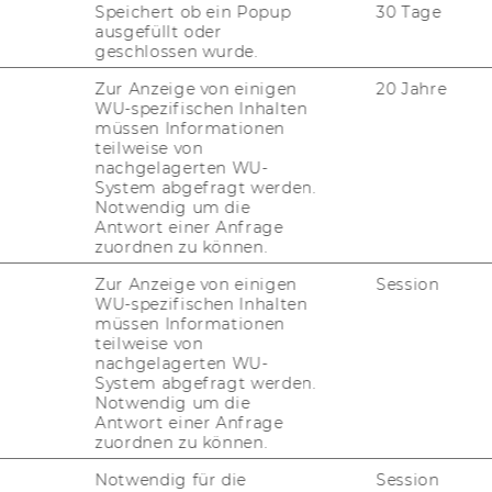
Speichert ob ein Popup
30 Tage
und
en­ga­gier­te Stu­die­ren­de
, die
ausgefüllt oder
am­men­ar­bei­ten
und ihre
Er­fah­run­
geschlossen wurde.
en. Ihr habt bei uns die
ein­ma­li­ge
Zur Anzeige von einigen
20 Jahre
r­ver­an­stal­tung mit­zu­wir­ken und eure
WU-spezifischen Inhalten
n­zu­brin­gen.
müssen Informationen
teilweise von
nachgelagerten WU-
System abgefragt werden.
Notwendig um die
Antwort einer Anfrage
 der WU Im­pact Com­mu­ni­ty
zuordnen zu können.
Zur Anzeige von einigen
Session
WU-spezifischen Inhalten
müssen Informationen
teilweise von
 Com­mu­nities:
Er­ar­bei­tung eines So­
nachgelagerten WU-
System abgefragt werden.
cts
(in Grup­pen von 30-60 Stu­die­ren­den)
Notwendig um die
i­tut für Un­ter­neh­mens­füh­rung) und
stu­
Antwort einer Anfrage
zuordnen zu können.
n
un­ter­stüt­zen bei der Pla­nung und Durch­
Notwendig für die
Session