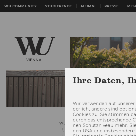
WU COMMUNITY
STUDIERENDE
ALUMNI
PRESSE
MIT
Ihre Daten, I
Wir ver­wen­den auf un­se­rer 
der­lich, an­de­re sind op­tio
Coo­kies zu. Sie stim­men 
durch das ent­spre­chen­de C
WU (Wirtschaftsuniversität Wien)
nen Schutz­ni­veau mehr. Sie 
Bachelorguide
den USA und ins­be­son­de­r
Bachelorguide 