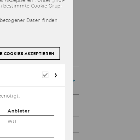
 Ak­zep­tie­ren“. Unter „In­di­
­nen be­stimm­te Coo­kie Grup­
nbezogener Daten finden
Förderprogramme
E COOKIES AKZEPTIEREN
Erstsemestrige
Erforderliche
Cookies
unterstützen & Leadership-
Erfahrung sammeln
benötigt.
BeAble: Ungehindert
Studieren!
Anbieter
WU
Student Counselling