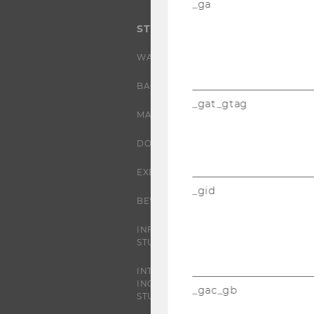
_ga
STUDIUM
WARUM WU?
BACHELOR
_gat_gtag
MASTER
DOKTORAT / PHD
EXECUTIVE EDUCATION
_gid
BEWERBUNG UND ZULASSUNG
INFORMATIONEN FÜR
STUDIERENDE
INTERNATIONALE UND
INCOMING EXCHANGE
_gac_gb
STUDIERENDE