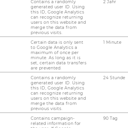
Contains a randomly
2 Jahr
generated user ID. Using
FORSCHUNG
this ID, Google Analytics
WU
can recognize returning
users on this website and
FORSCHUNGSPORTAL
merge the data from
previous visits.
ST
FORSCHENDE
Certain data is only sent
1 Minute
IMPACT DER FORSCHUNG
to Google Analytics a
AL
maximum of once per
minute. As long as it is
ORGANISATION DER
set, certain data transfers
FORSCHUNG
are prevented.
PR
FORSCHUNGSINFRASTRUKTUR
Contains a randomly
24 Stunde
generated user ID. Using
MI
this ID, Google Analytics
can recognize returning
users on this website and
UN
merge the data from
previous visits.
Contains campaign-
90 Tag
related information for