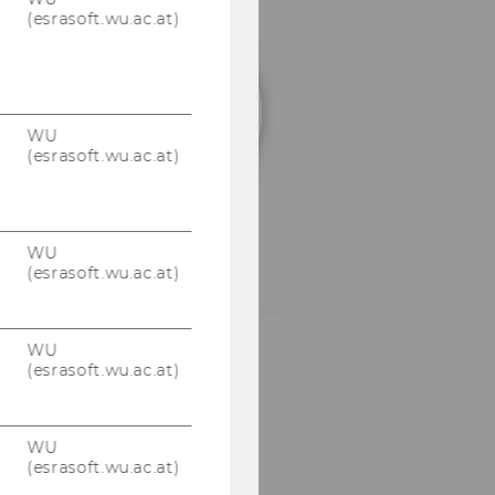
(esrasoft.wu.ac.at)
Mag.
Susanne
Aigner
WU
(esrasoft.wu.ac.at)
Programm
Managerin
WU
impact.community@w
(esrasoft.wu.ac.at)
WU
(esrasoft.wu.ac.at)
WU
(esrasoft.wu.ac.at)