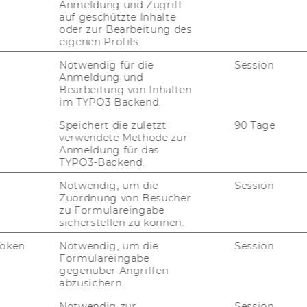
Anmeldung und Zugriff
ma­nage­ment­tools
, An­eig­nen von
So­cial
auf geschützte Inhalte
 von
Wis­sen und Er­fah­rung
bei der Um­set­
oder zur Bearbeitung des
eigenen Profils.
­den Pro­jekt
Notwendig für die
Session
Anmeldung und
Bearbeitung von Inhalten
mu­ni­ty Tu­to­rin/eines Tu­tors
im TYPO3 Backend.
Speichert die zuletzt
90 Tage
verwendete Methode zur
ities (Erfahrungs-​ und In­for­ma­ti­ons­aus­
Anmeldung für das
TYPO3-Backend.
r Pla­nung und Um­set­zung des Pro­jekts
Notwendig, um die
Session
Zuordnung von Besucher
en Pro­jekt­ma­nage­ment­auf­ga­ben
zu Formulareingabe
sicherstellen zu können.
li­chen Tref­fen am Cam­pus
Token
Notwendig, um die
Session
Formulareingabe
gegenüber Angriffen
­mu­ni­ty Tutor*in?
abzusichern.
Notwendig zur
Session