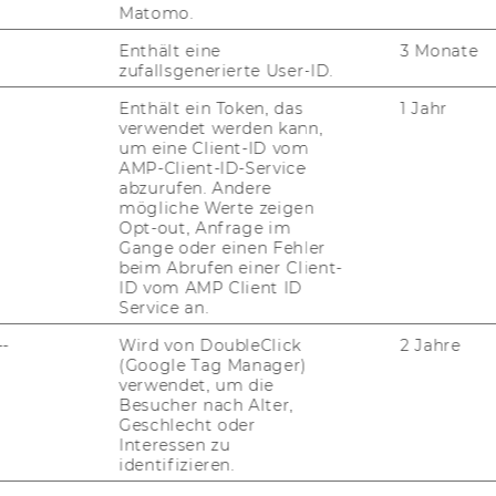
Matomo.
Enthält eine
3 Monate
zufallsgenerierte User-ID.
Enthält ein Token, das
1 Jahr
verwendet werden kann,
HR!
um eine Client-ID vom
AMP-Client-ID-Service
Projektübersicht 2026/2027
abzurufen. Andere
mögliche Werte zeigen
Opt-out, Anfrage im
Gange oder einen Fehler
beim Abrufen einer Client-
ID vom AMP Client ID
Service an.
--
Wird von DoubleClick
2 Jahre
(Google Tag Manager)
 Raimo Rudi Rumpler
verwendet, um die
Besucher nach Alter,
Geschlecht oder
Interessen zu
identifizieren.