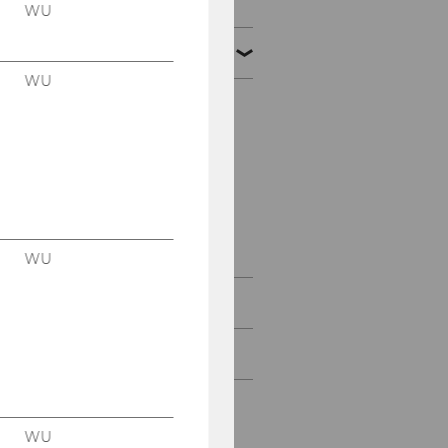
Volunteering@WU
WU
WU Impact Community
WU
WU Impact
Community-
Tutor*innenprogramm
WU Impact Community
Projektübersicht
2026/2027
WU
WU Top League
JUS+ Lab
KADA - Studium Leistung
Sport
WU