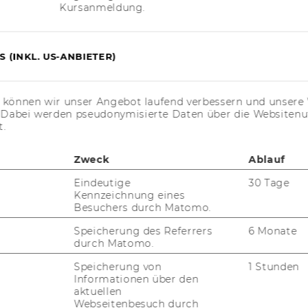
Kursanmeldung.
vor­be­rei­tung mit LV Lei­ter*innen ab Ok­to­
 (INKL. US-ANBIETER)
mu­ni­ty Tref­fen der LV (Nov. 2026 - Juni
s können wir unser Angebot laufend verbessern und unsere 
es For­mu­
. Dabei werden pseudonymisierte Daten über die Website
.ac.at/impact-​community_register_tutors
t.
Zweck
Ablauf
r wollt mit dabei sein und die
WU Im­pact
Eindeutige
30 Tage
m­mu­ni­ty
als Com­mu­ni­ty Tutor*in un­ter­
Kennzeichnung eines
üt­zen? Dann könnt ihr euch hier als Ein­zel­
Besuchers durch Matomo.
r­son oder 2er-​Team an­mel­den:
An­mel­
Speicherung des Referrers
6 Monate
ung
durch Matomo.
Speicherung von
1 Stunden
Informationen über den
aktuellen
Webseitenbesuch durch