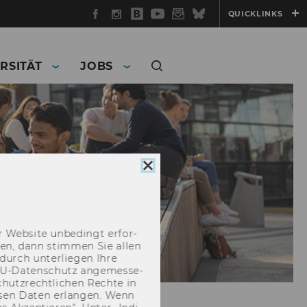
Facebook
Instagram
WU
YouTube
Newsletter
Bluesky
QUICKLINKS
Blog
RSITÄT
JOBS
Cookie
Consent
schließen
 Web­site un­be­dingt er­for­
­cken, dann stim­men Sie allen
durch un­ter­lie­gen Ihre
EU-​Datenschutz an­ge­mes­se­
hutz­recht­li­chen Rech­te in
­sen Daten er­lan­gen. Wenn