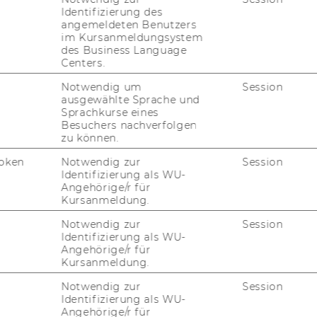
p
Identifizierung des
angemeldeten Benutzers
als Frei­es Wahl­fach -
Hin­wei­se dazu fin­
im Kursanmeldungsystem
des Business Language
Centers.
t
(mit spe­zi­ell de­fi­nier­ten Kom­pe­tenz­be­rei­
Notwendig um
Session
n könnt)
ausgewählte Sprache und
Sprachkurse eines
 Tä­tig­keit/Rolle im Pro­jekt
Besuchers nachverfolgen
zu können.
n € 50
oken
Notwendig zur
Session
Identifizierung als WU-
Angehörige/r für
zung müsst ihr als Com­mu­ni­ty
Kursanmeldung.
Notwendig zur
Session
Identifizierung als WU-
Angehörige/r für
Im­pact Com­mu­ni­ty oder Star­ting@WU Pro­
Kursanmeldung.
Notwendig zur
Session
Identifizierung als WU-
ei­tei­li­gen Work­shop zu Be­ginn des Win­
Angehörige/r für