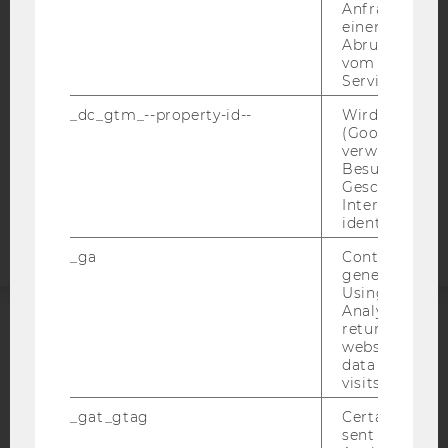
Anfrage im G
DATENSCHUTZERKLÄRUNG
einen Fehler 
Abrufen einer
DATENSCHUTZERKLÄRUNG SOCIAL MEDIA
vom AMP Clie
DATENSCHUTZERKLÄRUNG
Service an.
STUDIENBEWERBER*INNEN UND STUDIERENDE
_dc_gtm_--property-id--
Wird von Dou
COOKIE EINSTELLUNGEN
(Google Tag 
verwendet, u
Besucher nach
Barrierefreiheitserklärung
Geschlecht o
Webseite
Interessen zu
identifizieren.
_ga
Contains a r
generated use
Using this ID
Analytics can
returning use
ACCREDITED BY:
website and 
data from pre
visits.
EQUIS
AACSB
_gat_gtag
Certain data i
sent to Googl