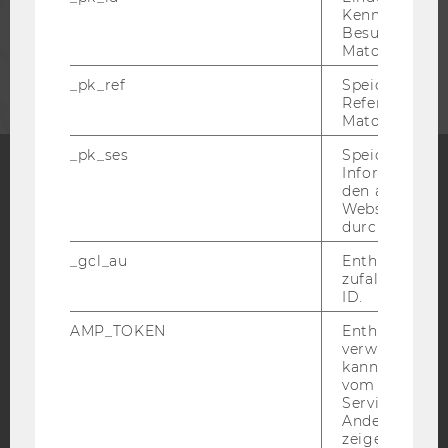
Kennzeichnun
Besuchers du
UNTERNEHMEN
Matomo.
_pk_ref
Speicherung 
Referrers dur
Matomo.
_pk_ses
Speicherung 
Informatione
den aktuellen
Facebook
Instagram
Blog
Webseitenbe
durch Matom
_gcl_au
Enthält eine
zufallsgenerie
YouTube
Newsletter
Bluesky
ID.
AMP_TOKEN
Enthält ein To
verwendet we
kann, um eine
vom AMP-Clie
Service abzur
IMPRESSUM
Andere mögli
BARRIEREFREIHEITSERKLÄRUNG WEBSEITE
zeigen Opt-ou