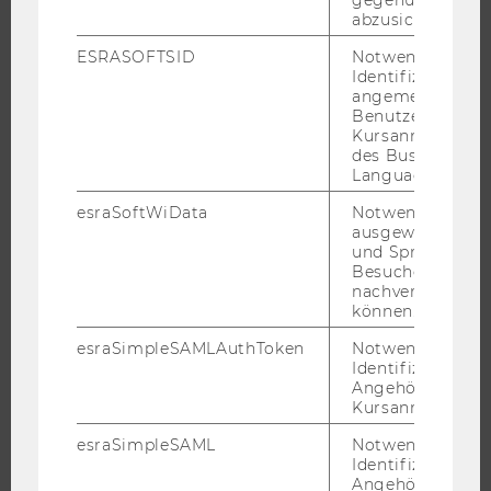
gegenüber Angri
abzusichern.
ÜBER DIE WU
ESRASOFTSID
Notwendig zur
ORGANISATION
Identifizierung 
angemeldeten
WIRTSCHAFT UND GESELLSCHAFT
Benutzers im
CAMPUS
Kursanmeldung
des Business
NEWS
Language Center
EVENTS ARCHIV
esraSoftWiData
Notwendig um
EVENTS
ausgewählte Sp
und Sprachkurse
WU FOUNDATION
Besuchers
nachverfolgen z
können.
esraSimpleSAMLAuthToken
Notwendig zur
JOBS
Identifizierung 
Angehörige/r für
JOBS
Kursanmeldung.
JOBPORTAL
esraSimpleSAML
Notwendig zur
RESEARCH CAREER
Identifizierung 
Angehörige/r für