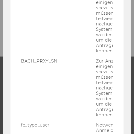
WU Top League
einigen WU-
spezifischen Inh
müssen Informa
JUS+ Lab
teilweise von
nachgelagerten
System abgefra
KADA - Studium Leistung Sport
werden. Notwen
um die Antwort 
Anfrage zuordne
können.
BACH_PRXY_SN
Zur Anzeige von
einigen WU-
spezifischen Inh
STUDIUM
müssen Informa
teilweise von
nachgelagerten
WARUM WU?
System abgefra
BACHELOR
werden. Notwen
um die Antwort 
MASTER
Anfrage zuordne
können.
DOKTORAT / PHD
EXECUTIVE EDUCATION
fe_typo_user
Notwendig für d
Anmeldung und
BEWERBUNG UND ZULASSUNG