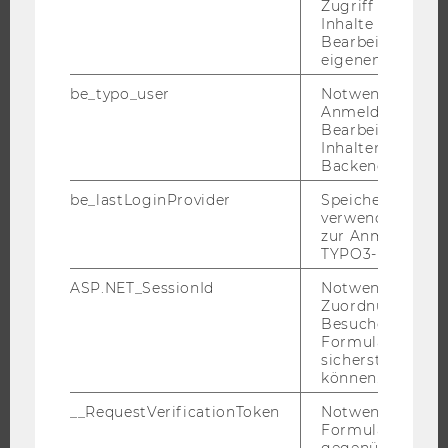
Zugriff auf gesc
INFORMATIONEN FÜR STUDIERENDE
Inhalte oder zur
Bearbeitung des
INTERNATIONALE UND INCOMING EXCHANGE STUDIERENDE
eigenen Profils.
ANGEBOTE FÜR SCHULEN UND STUDIENINTERESSIERTE
be_typo_user
Notwendig für d
STUDENT CLUBS
Anmeldung und
Bearbeitung von
Inhalten im TYP
Backend.
FORSCHUNG
be_lastLoginProvider
Speichert die zul
verwendete Met
zur Anmeldung f
FORSCHUNGSPORTAL
TYPO3-Backend.
FORSCHENDE
ASP.NET_SessionId
Notwendig, um 
IMPACT DER FORSCHUNG
Zuordnung von
Besucher zu
ORGANISATION DER FORSCHUNG
Formulareingab
FORSCHUNGSINFRASTRUKTUR
sicherstellen zu
können.
__RequestVerificationToken
Notwendig, um 
Formulareingab
UNIVERSITÄT