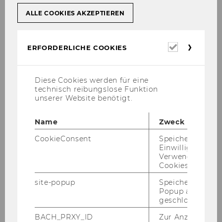
Erstsemestrige unterstützen & Leadership-
ALLE COOKIES AKZEPTIEREN
Erfahrung sammeln
BeAble: Ungehindert Studieren!
Erforderl
ERFORDERLICHE COOKIES
Cookies
Student Counselling
Diese Cookies werden für eine
technisch reibungslose Funktion
Volunteering@WU
unserer Website benötigt.
WU Impact Community
Name
Zweck
CookieConsent
Speichert Ihre
Einwilligung zur
WU Impact Community-
Verwendung vo
Tutor*innenprogramm
Cookies.
WU Impact Community Projektübersicht
site-popup
Speichert ob ein
2026/2027
Popup ausgefüll
geschlossen wur
BACH_PRXY_ID
Zur Anzeige von