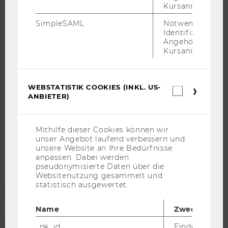
WELCOME SERVICES
Kursanmeldung.
JOBS MIT WU-STUDIUM
SimpleSAML
Notwendig zur
KARRIEREKONTAKTE AN DER WU
Identifizierung 
Angehörige/r für
KARRIERENETZWERKE AN DER WU
Kursanmeldung.
WEBSTATISTIK COOKIES (INKL. US-
Webstatis
ANBIETER)
Cookies
WU COMMUNITY
(inkl.
US-
Anbieter)
Mithilfe dieser Cookies können wir
STUDIERENDE
unser Angebot laufend verbessern und
unsere Website an Ihre Bedürfnisse
anpassen. Dabei werden
ALUMNI
pseudonymisierte Daten über die
Websitenutzung gesammelt und
statistisch ausgewertet.
PRESSE
Name
Zweck
MITARBEITENDE
_pk_id
Eindeutige