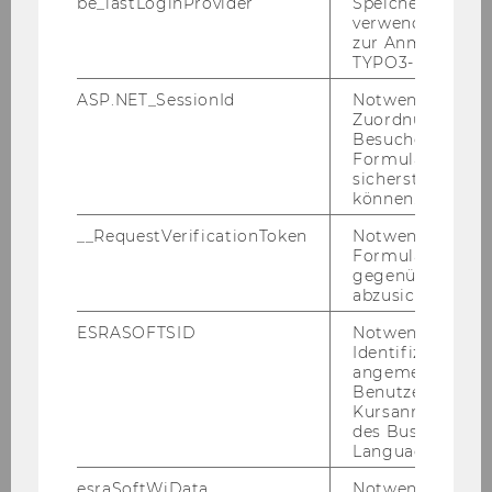
be_lastLoginProvider
Speichert die zul
verwendete Met
zur Anmeldung f
TYPO3-Backend.
ASP.NET_SessionId
Notwendig, um 
Zuordnung von
Besucher zu
Formulareingab
sicherstellen zu
können.
__RequestVerificationToken
Notwendig, um 
Formulareingab
Ler­nen mit einem neu­ro­di­ver­gen­ten Ge­hirn
|
gegenüber Angri
EN | 12:00-13:30
abzusichern.
Klare und leicht ver­ständ­li­che Ein­füh­rung in
ESRASOFTSID
Notwendig zur
Au­tis­mus und AD(H)S, mit einem be­son­de­ren
Identifizierung 
angemeldeten
Schwer­punkt dar­auf, wie neu­ro­di­ver­gen­te Ge­
Benutzers im
hir­ne ler­nen, In­for­ma­tio­nen ver­ar­bei­ten und
Kursanmeldung
das Uni­le­ben er­le­ben.
Mit
Mag.a Anna Binder-​
des Business
Language Center
Kita
.
esraSoftWiData
Notwendig um
De­tails & An­mel­dung