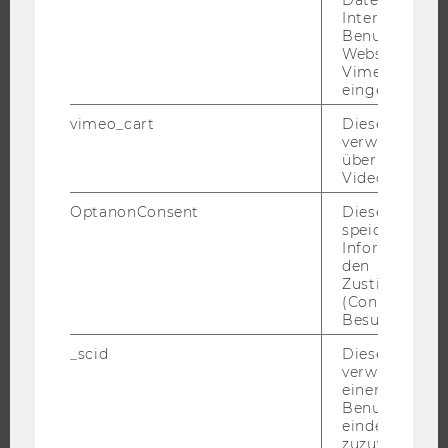
EVENTS
Interaktionen
Benutzer*inne
WU FOUNDATION
Websites, auf
Vimeo-Video
eingebettet is
JOBS
vimeo_cart
Dieses Cookie
verwendet, u
überprüfen, wi
JOBS
Video abgespi
JOBPORTAL
OptanonConsent
Dieses Cooki
RESEARCH CAREER
speichert
Informatione
WELCOME SERVICES
den
JOBS MIT WU-STUDIUM
Zustimmungs
(Consent) ein
KARRIEREKONTAKTE AN DER WU
Besuchers.
KARRIERENETZWERKE AN DER WU
_scid
Dieses Cookie
verwendet, u
einem/einer
Benutzer*in e
eindeutige ID
zuzuweisen
WU COMMUNITY