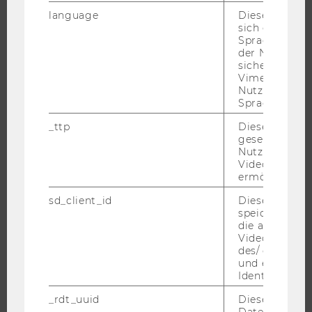
language
Dieses Cooki
FORSCHUNGSPORTAL
sich die
Spracheinstel
FORSCHENDE
der Nutzer*in
sichergestellt
IMPACT DER FORSCHUNG
Vimeo in der
ORGANISATION DER FORSCHUNG
Nutzer ausge
Sprache ersch
FORSCHUNGSINFRASTRUKTUR
_ttp
Dieser Cookie
gesetzt, um d
Nutzung des 
Videoplayers 
UNIVERSITÄT
ermöglichen
ÜBER DIE WU
sd_client_id
Dieses Cooki
speichert Dat
ORGANISATION
die aktuellen
WIRTSCHAFT UND GESELLSCHAFT
Videoeinstell
des/ der Benu
CAMPUS
und einen per
Identifikatio
NEWS
EVENTS ARCHIV
_rdt_uuid
Dieses Cooki
Daten über di