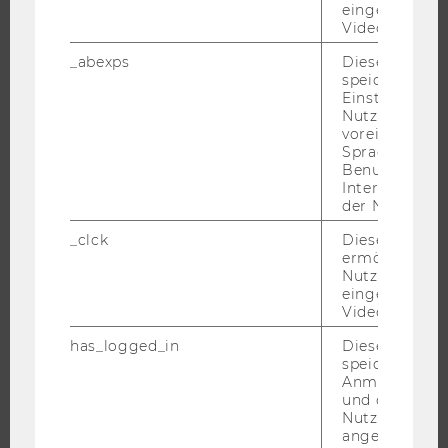
eingebettete
Videos intera
STUDIUM
_abexps
Dieses Cooki
speichert get
WARUM WU?
Einstellungen
Nutzer*in, zB.
BACHELOR
voreingestell
Sprache, Regi
MASTER
Benutzernam
DOKTORAT / PHD
Interaktionsd
der Nutzer*in
EXECUTIVE EDUCATION
_clck
Dieses Cooki
BEWERBUNG UND ZULASSUNG
ermöglicht di
INFORMATIONEN FÜR STUDIERENDE
Nutzung des
eingebettete
INTERNATIONALE UND INCOMING EXCHANGE STUDIERENDE
Video Players
ANGEBOTE FÜR SCHULEN UND STUDIENINTERESSIERTE
has_logged_in
Dieses Cooki
STUDENT CLUBS
speichert
Anmeldeinfo
und ob sich de
Nutzer*in jem
angemeldet h
FORSCHUNG