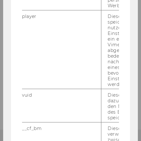
Team Student Counselling
Werbung auss
player
Dieses Cooki
speichert
nutzerspezifi
Einstellungen
ein eingebett
Vimeo-Video
KONTAKT
abgespielt wi
bedeutet, das
nächsten Ans
Library & Learning Center (LC) | Ebene +2
eines Vimeo-V
bevorzugten
Welthandelsplatz 1, 1020 Wien
Einstellungen
werden.
Mo - Do | 09:00 – 12:00
vuid
Dieser Cookie
Tel:
+43-1-31336-3553
dazu eingeset
den Nutzungs
E-Mail:
counselling@wu.ac.at
des Benutzers
speichern.
__cf_bm
Dieses Cookie
verwendet, u
zwischen Men