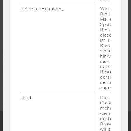
hjSessionBenutzer_
Wird gesetzt,
Benutzer zum
STUDIERENDE
Mal eine Seite
Speichert die 
Benutzer-ID, d
ALUMNI
diese Seite e
ist. Hotjar ver
Benutzer nich
verschiedene
PRESSE
hinweg.Stellt 
dass Daten v
nachfolgende
MITARBEITENDE
Besuchen auf
derselben We
derselben Ben
UNTERNEHMEN
zugeordnet w
_hjid
Dies ist ein al
Cookie, das wi
mehr setzen, 
wenn ein Benu
noch in sein
Browser hat,
wir seinen We