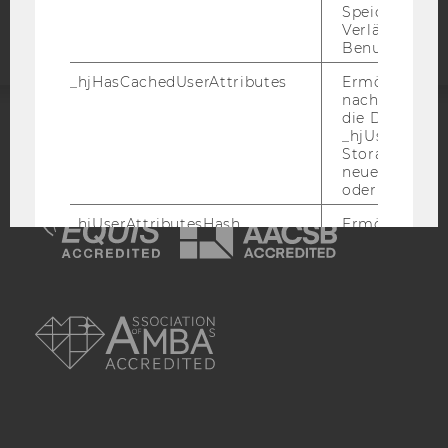
Webseite
Speicherdaue
Verlängert sic
Benutzeraktivi
_hjHasCachedUserAttributes
Ermöglicht e
nachzuvollzie
die Daten in
_hjUserAttrib
ACCREDITED BY:
Storage auf 
neuesten Stan
EQUIS
AACSB
oder nicht.
_hjUserAttributesHash
Ermöglicht e
nachzuvollzie
sich ein
Benutzerattri
AMBA
geändert hat
aktualisiert 
muss.
_hjBenutzerAttribute
Speichert
Benutzerattri
über die Hotja
API gesendet
Keine explizit