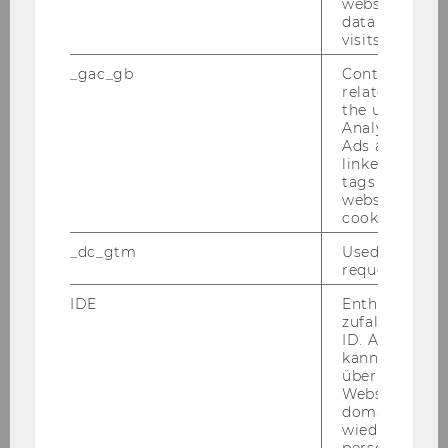
Stu­dent Well­be­ing Days April 2024
website and 
data from pre
visits.
_gac_gb
Contains cam
related infor
the user. If G
Analytics and
Student Counselling
Ads accounts 
linked, the co
tags on the G
website read 
Student Wellbeing News abonnieren
cookie.
_dc_gtm
Used to throt
Aktivitätenkalender Wintersemester 2026/27
request rate.
IDE
Enthält eine
Peergroups für Studierende
zufallsgenerie
ID. Anhand di
DIY-Werkzeugkiste
kann Google 
über verschie
Websites
Einzel-Coaching
domainübergr
wiedererkenn
personalisiert