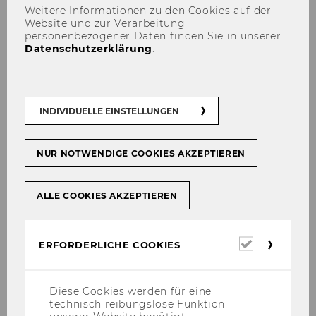
Weitere Informationen zu den Cookies auf der
ak­ti­ve
Ex­pert*innen-​Sessions
, die dir hel­fen
Website und zur Verarbeitung
die Ver­bin­dung zwi­schen Wohl­be­fin­den und
personenbezogener Daten finden Sie in unserer
Datenschutzerklärung
.
ef­fek­ti­vem Ler­nen bes­ser zu ver­ste­hen. Alle
WU Stu­die­ren­den sind herz­lich ein­ge­la­den!
Melde dich jetzt für die Ses­si­on(s) an, die
dich an­spre­chen:
INDIVIDUELLE EINSTELLUNGEN
NUR NOTWENDIGE COOKIES AKZEPTIEREN
ALLE COOKIES AKZEPTIEREN
Erforderl
ERFORDERLICHE COOKIES
Cookies
Diese Cookies werden für eine
technisch reibungslose Funktion