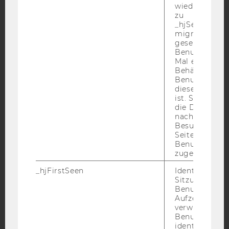
Facebook
Instagram
Blog
wiederverwen
zu
_hjSessionUser
migrieren. Wi
YouTube
Newsletter
Bluesky
gesetzt, wenn
Benutzer zum
Mal eine Seite
Behält die Hot
Benutzer-ID be
diese Seite e
ist. Stellt sic
IMPRESSUM
die Daten von
nachfolgende
BARRIEREFREIHEITSERKLÄRUNG WEBSEITE
Besuchen der
Seite derselb
DATENSCHUTZERKLÄRUNG
Benutzer-ID
DATENSCHUTZERKLÄRUNG SOCIAL MEDIA
zugeordnet w
DATENSCHUTZERKLÄRUNG
_hjFirstSeen
Identifiziert d
STUDIENBEWERBER*INNEN UND STUDIERENDE
Sitzung eines
Benutzers. Wi
COOKIE EINSTELLUNGEN
Aufzeichnungs
verwendet, u
Benutzersitz
Barrierefreiheitserklärung
identifizieren.