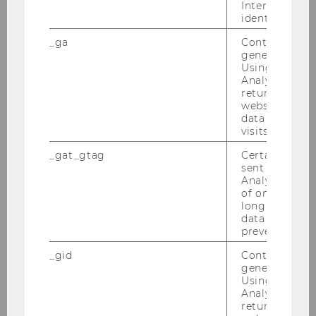
Day am 12. März 2026 an der WU zu be­grü­ßen!
Interessen zu
identifizieren.
_ga
Contains a r
generated use
Using this ID
Analytics can
returning use
website and 
data from pre
visits.
_gat_gtag
Certain data i
sent to Googl
Analytics a 
of once per m
long as it is s
data transfers
prevented.
Ver­gan­ge­ne Well­be­ing Days
_gid
Contains a r
generated use
Using this ID
Stu­dent Well­be­ing Day 09.09.2025
Analytics can
Stu­dent Well­be­ing Days April 2025
returning use