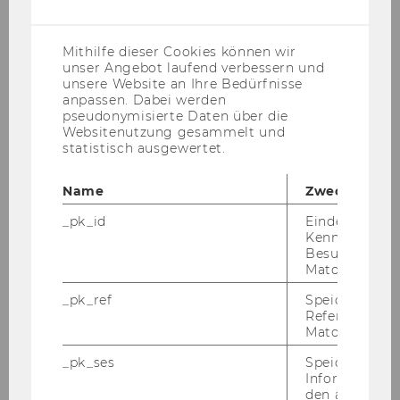
schnell zu Un­klar­heit und Un­zu­frie­den­heit füh­
(inkl.
US-
ren, wenn nicht am Be­ginn klare Rol­len ver­ge­
Anbieter)
ben wer­den.
Mit
Dr. Paul Ra­me­der
.
Mithilfe dieser Cookies können wir
unser Angebot laufend verbessern und
De­tails & An­mel­dung
unsere Website an Ihre Bedürfnisse
anpassen. Dabei werden
pseudonymisierte Daten über die
Websitenutzung gesammelt und
statistisch ausgewertet.
Name
Zweck
_pk_id
Eindeutige
Kennzeichnun
Besuchers du
Matomo.
_pk_ref
Speicherung 
Referrers dur
Matomo.
_pk_ses
Speicherung 
Informatione
Stu­die­ren in Zei­ten von KI
|
DE | 16:30-18:00
den aktuellen