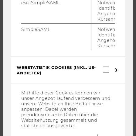
esraSimpleSAML
Notwendig zur
CAMPUS
Identifizierung 
Angehörige/r für
NEWS
Kursanmeldung.
EVENTS ARCHIV
SimpleSAML
Notwendig zur
EVENTS
Identifizierung 
Angehörige/r für
WU FOUNDATION
Kursanmeldung.
WEBSTATISTIK COOKIES (INKL. US-
Webstatis
JOBS
ANBIETER)
Cookies
(inkl.
JOBS
US-
JOBPORTAL
Anbieter)
Mithilfe dieser Cookies können wir
unser Angebot laufend verbessern und
RESEARCH CAREER
unsere Website an Ihre Bedürfnisse
WELCOME SERVICES
anpassen. Dabei werden
pseudonymisierte Daten über die
JOBS MIT WU-STUDIUM
Websitenutzung gesammelt und
statistisch ausgewertet.
KARRIEREKONTAKTE AN DER WU
KARRIERENETZWERKE AN DER WU