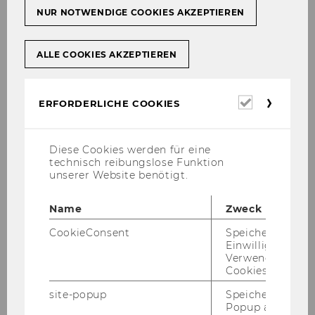
NUR NOTWENDIGE COOKIES AKZEPTIEREN
Oktober 2017
ALLE COOKIES AKZEPTIEREN
November 2017
Erforderl
ERFORDERLICHE COOKIES
Dezember 2017
Cookies
Jänner 2018
Diese Cookies werden für eine
technisch reibungslose Funktion
unserer Website benötigt.
Februar 2018
Name
Zweck
März 2018
CookieConsent
Speichert Ihre
Einwilligung zur
April 2018
Verwendung vo
Cookies.
Mai 2018
site-popup
Speichert ob ein
Popup ausgefüll