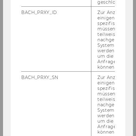
geschlossen wur
Juni 2018
BACH_PRXY_ID
Zur Anzeige von
einigen WU-
Mitteilungsblatt vom 06. Juni 2018, 37.
spezifischen Inh
müssen Informa
Stück
teilweise von
nachgelagerten
Mitteilungsblatt vom 13. Juni 2018, 38.
System abgefra
Stück
werden. Notwen
um die Antwort 
Anfrage zuordne
Mitteilungsblatt vom 20. Juni 2018, 39.
können.
Stück
BACH_PRXY_SN
Zur Anzeige von
Mitteilungsblatt vom 27. Juni 2018, 40.
einigen WU-
Stück
spezifischen Inh
müssen Informa
teilweise von
nachgelagerten
Juli 2018
System abgefra
werden. Notwen
um die Antwort 
August 2018
Anfrage zuordne
können.