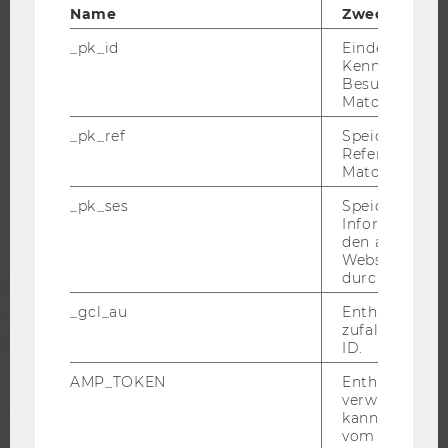
Name
Zweck
_pk_id
Eindeutige
Kennzeichnun
Besuchers du
WU COMMUNITY
Matomo.
_pk_ref
Speicherung 
Referrers dur
STUDIERENDE
Matomo.
_pk_ses
Speicherung 
ALUMNI
Informatione
den aktuellen
Webseitenbe
durch Matom
PRESSE
_gcl_au
Enthält eine
zufallsgenerie
MITARBEITENDE
ID.
AMP_TOKEN
Enthält ein To
verwendet we
UNTERNEHMEN
kann, um eine
vom AMP-Clie