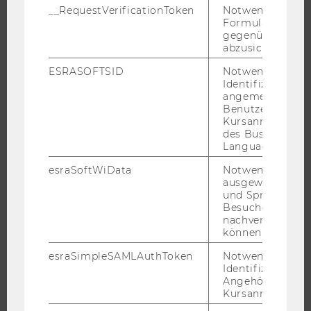
STUDENT CLUBS
__RequestVerificationToken
Notwendig, um 
Formulareingab
gegenüber Angri
abzusichern.
FORSCHUNG
ESRASOFTSID
Notwendig zur
Identifizierung 
angemeldeten
FORSCHUNGSPORTAL
Benutzers im
FORSCHENDE
Kursanmeldung
des Business
IMPACT DER FORSCHUNG
Language Center
ORGANISATION DER FORSCHUNG
esraSoftWiData
Notwendig um
FORSCHUNGSINFRASTRUKTUR
ausgewählte Sp
und Sprachkurse
Besuchers
nachverfolgen z
können.
UNIVERSITÄT
esraSimpleSAMLAuthToken
Notwendig zur
ÜBER DIE WU
Identifizierung 
Angehörige/r für
ORGANISATION
Kursanmeldung.
WIRTSCHAFT UND GESELLSCHAFT