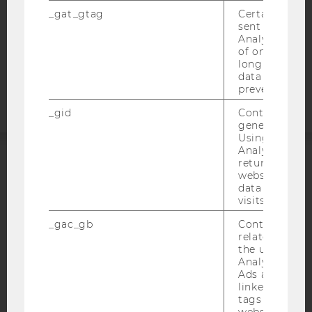
STUDIENBEWERBER*INNEN UND STUDIERENDE
_gat_gtag
Certain data i
COOKIE EINSTELLUNGEN
sent to Googl
Analytics a 
of once per m
Barrierefreiheitserklärung
long as it is s
Webseite
data transfers
prevented.
_gid
Contains a r
generated use
Using this ID
Analytics can
returning use
ACCREDITED BY:
website and 
data from pre
visits.
EQUIS
AACSB
_gac_gb
Contains cam
related infor
the user. If G
Analytics and
Ads accounts 
AMBA
linked, the co
tags on the G