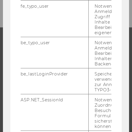
September 2018
fe_typo_user
Notwendig für d
Anmeldung und
Zugriff auf gesc
Inhalte oder zur
Bearbeitung des
eigenen Profils.
be_typo_user
Notwendig für d
STUDIUM
Anmeldung und
Bearbeitung von
Inhalten im TYP
WARUM WU?
Backend.
BACHELOR
be_lastLoginProvider
Speichert die zul
MASTER
verwendete Met
zur Anmeldung f
DOKTORAT / PHD
TYPO3-Backend.
EXECUTIVE EDUCATION
ASP.NET_SessionId
Notwendig, um 
BEWERBUNG UND ZULASSUNG
Zuordnung von
Besucher zu
INFORMATIONEN FÜR STUDIERENDE
Formulareingab
INTERNATIONALE UND INCOMING EXCHANGE STUDIERENDE
sicherstellen zu
können.
ANGEBOTE FÜR SCHULEN UND STUDIENINTERESSIERTE