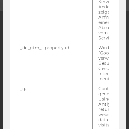
Service abzur
Andere mögli
zeigen Opt-ou
Anfrage im G
einen Fehler 
Abrufen einer
Facebook
Instagram
Blog
vom AMP Clie
Service an.
_dc_gtm_--property-id--
Wird von Dou
(Google Tag 
YouTube
Newsletter
Bluesky
verwendet, u
Besucher nach
Geschlecht o
Interessen zu
identifizieren.
_ga
Contains a r
IMPRESSUM
generated use
BARRIEREFREIHEITSERKLÄRUNG WEBSEITE
Using this ID
Analytics can
DATENSCHUTZERKLÄRUNG
returning use
website and 
DATENSCHUTZERKLÄRUNG SOCIAL MEDIA
data from pre
DATENSCHUTZERKLÄRUNG
visits.