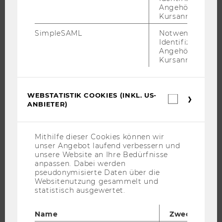
Angehörige/r für
UNIVERSITÄT
Kursanmeldung.
ÜBER DIE WU
SimpleSAML
Notwendig zur
Identifizierung 
ORGANISATION
Angehörige/r für
WIRTSCHAFT UND GESELLSCHAFT
Kursanmeldung.
CAMPUS
NEWS
WEBSTATISTIK COOKIES (INKL. US-
Webstatis
EVENTS ARCHIV
ANBIETER)
Cookies
EVENTS
(inkl.
US-
WU FOUNDATION
Anbieter)
Mithilfe dieser Cookies können wir
unser Angebot laufend verbessern und
unsere Website an Ihre Bedürfnisse
anpassen. Dabei werden
JOBS
pseudonymisierte Daten über die
Websitenutzung gesammelt und
statistisch ausgewertet.
JOBS
JOBPORTAL
Name
Zweck
RESEARCH CAREER