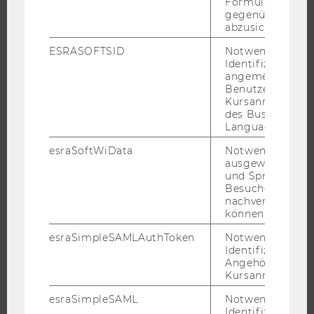
Formulareingab
BEWERBUNG UND ZULASSUNG
gegenüber Angri
abzusichern.
INFORMATIONEN FÜR STUDIERENDE
ESRASOFTSID
Notwendig zur
INTERNATIONALE UND INCOMING EXCHANGE STUDIERENDE
Identifizierung 
ANGEBOTE FÜR SCHULEN UND STUDIENINTERESSIERTE
angemeldeten
Benutzers im
STUDENT CLUBS
Kursanmeldung
des Business
Language Center
esraSoftWiData
Notwendig um
FORSCHUNG
ausgewählte Sp
und Sprachkurse
FORSCHUNGSPORTAL
Besuchers
nachverfolgen z
FORSCHENDE
können.
IMPACT DER FORSCHUNG
esraSimpleSAMLAuthToken
Notwendig zur
ORGANISATION DER FORSCHUNG
Identifizierung 
Angehörige/r für
FORSCHUNGSINFRASTRUKTUR
Kursanmeldung.
esraSimpleSAML
Notwendig zur
Identifizierung 