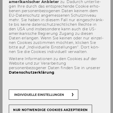
amerikanischer An­bie­ter
zu. Da­durch un­ter­lie­
gen Ihre durch das ent­spre­chen­de Coo­kie er­ho­
be­nen per­so­nen­be­zo­ge­nen Daten kei­nem dem
EU-​Datenschutz an­ge­mes­se­nen Schutz­ni­veau
August 2018
mehr. Sie haben in die­sem Fall nur ein­ge­schränk­
te bis keine da­ten­schutz­recht­li­chen Rech­te in
Mitteilungsblatt vom 01. August
den USA und ins­be­son­de­re kann auch die US-​
2018, 45. Stück
amerikanische Re­gie­rung Zu­gang zu die­sen
Daten er­lan­gen. Wenn Sie kei­nen oder nur ein­zel­
Mitteilungsblatt vom 08. August
nen Coo­kies zu­stim­men möch­ten, kli­cken Sie
2018, 46. Stück
bitte auf „In­di­vi­du­el­le Ein­stel­lun­gen“. Dort kön­
nen Sie die Coo­kies in­di­vi­du­ell ver­wal­ten.
Mitteilungsblatt vom 16. August
Weitere Informationen zu den Cookies auf der
2018, 47. Stück
Website und zur Verarbeitung
personenbezogener Daten finden Sie in unserer
Mitteilungsblatt vom 22. August
Datenschutzerklärung
.
2018, 48. Stück
Mitteilungsblatt vom 29. August
2018, 49. Stück
INDIVIDUELLE EINSTELLUNGEN
NUR NOTWENDIGE COOKIES AKZEPTIEREN