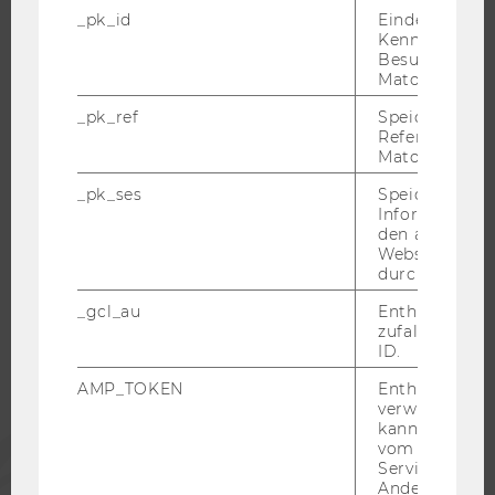
_pk_id
Eindeutige
WELCOME SERVICES
Kennzeichnun
Besuchers du
JOBS MIT WU-STUDIUM
Matomo.
KARRIEREKONTAKTE AN DER WU
_pk_ref
Speicherung 
KARRIERENETZWERKE AN DER WU
Referrers dur
Matomo.
_pk_ses
Speicherung 
Informatione
den aktuellen
WU COMMUNITY
Webseitenbe
durch Matom
STUDIERENDE
_gcl_au
Enthält eine
zufallsgenerie
ID.
ALUMNI
AMP_TOKEN
Enthält ein To
verwendet we
kann, um eine
PRESSE
vom AMP-Clie
Service abzur
Andere mögli