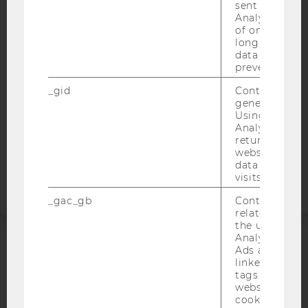
sent to Googl
BARRIEREFREIHEITSERKLÄRUNG WEBSEITE
Analytics a 
DATENSCHUTZERKLÄRUNG
of once per m
long as it is s
DATENSCHUTZERKLÄRUNG SOCIAL MEDIA
data transfers
prevented.
DATENSCHUTZERKLÄRUNG
STUDIENBEWERBER*INNEN UND STUDIERENDE
_gid
Contains a r
generated use
COOKIE EINSTELLUNGEN
Using this ID
Analytics can
Barrierefreiheitserklärung
returning use
website and 
Webseite
data from pre
visits.
_gac_gb
Contains cam
related infor
the user. If G
Analytics and
Ads accounts 
ACCREDITED BY:
linked, the co
tags on the G
EQUIS
AACSB
website read 
cookie.