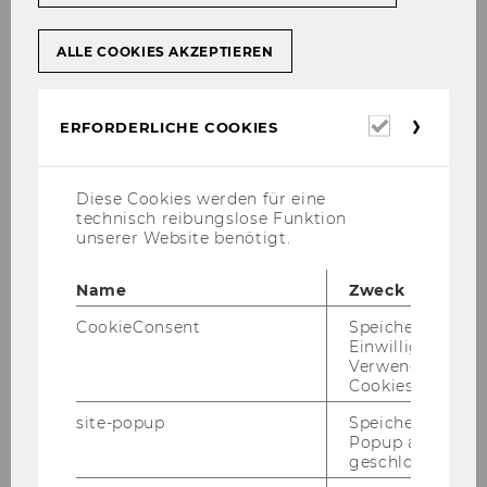
Studienjahr 2017/2018
ALLE COOKIES AKZEPTIEREN
Oktober 2017
Erforderl
ERFORDERLICHE COOKIES
Cookies
November 2017
Diese Cookies werden für eine
technisch reibungslose Funktion
Dezember 2017
unserer Website benötigt.
Jänner 2018
Name
Zweck
CookieConsent
Speichert Ihre
Februar 2018
Einwilligung zur
Verwendung vo
Cookies.
März 2018
site-popup
Speichert ob ein
Popup ausgefüll
April 2018
geschlossen wur