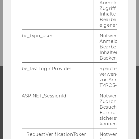
Anmeldung und
Zugriff auf gesc
Mitteilungsblatt vom 29. August 2018, 49.
Inhalte oder zur
Stück
Bearbeitung des
eigenen Profils.
be_typo_user
Notwendig für d
September 2018
Anmeldung und
Bearbeitung von
Inhalten im TYP
Backend.
be_lastLoginProvider
Speichert die zul
verwendete Met
zur Anmeldung f
TYPO3-Backend.
STUDIUM
ASP.NET_SessionId
Notwendig, um 
WARUM WU?
Zuordnung von
Besucher zu
BACHELOR
Formulareingab
MASTER
sicherstellen zu
können.
DOKTORAT / PHD
__RequestVerificationToken
Notwendig, um 
EXECUTIVE EDUCATION