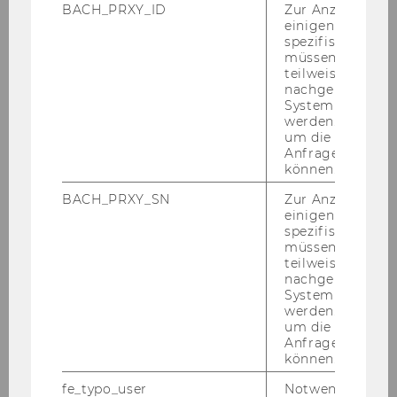
BACH_PRXY_ID
Zur Anzeige von
Mai 2018
einigen WU-
spezifischen Inh
müssen Informa
Juni 2018
teilweise von
nachgelagerten
System abgefra
Juli 2018
werden. Notwen
um die Antwort 
August 2018
Anfrage zuordne
können.
BACH_PRXY_SN
Zur Anzeige von
Mitteilungsblatt vom 01. August 2018, 45.
einigen WU-
Stück
spezifischen Inh
müssen Informa
teilweise von
Mitteilungsblatt vom 08. August 2018, 46.
nachgelagerten
Stück
System abgefra
werden. Notwen
Mitteilungsblatt vom 16. August 2018, 47.
um die Antwort 
Stück
Anfrage zuordne
können.
Mitteilungsblatt vom 22. August 2018, 48.
fe_typo_user
Notwendig für d
Stück