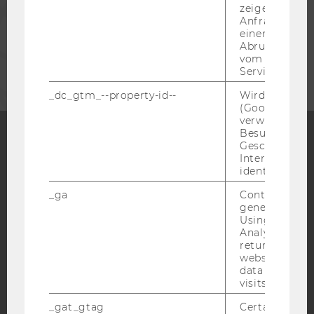
zeigen Opt-ou
MITARBEITENDE
Anfrage im G
einen Fehler 
Abrufen einer
UNTERNEHMEN
vom AMP Clie
Service an.
_dc_gtm_--property-id--
Wird von Dou
(Google Tag 
verwendet, u
Besucher nach
Geschlecht o
Interessen zu
Facebook
Instagram
Blog
identifizieren.
_ga
Contains a r
generated use
YouTube
Newsletter
Bluesky
Using this ID
Analytics can
returning use
website and 
data from pre
visits.
IMPRESSUM
_gat_gtag
Certain data i