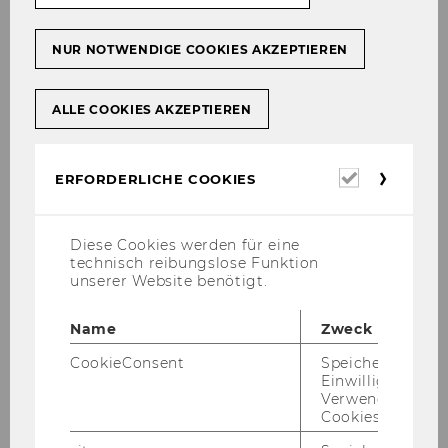
252)
NUR NOTWENDIGE COOKIES AKZEPTIEREN
Bevollmächtigungen gemäß § 28
Universitätsgesetz 2002
ALLE COOKIES AKZEPTIEREN
Folgende Angehörige des wissenschaftliches
Personals gemäß § 26 Universitätsgesetz 2002
werden gemäß § 5 der Richtlinie des Rektorats
Erforderl
ERFORDERLICHE COOKIES
für die Bevollmächtigung von
Cookies
Arbeitnehmerinnen und Arbeitnehmern der
Wirtschaftsuniversität Wien gemäß § 28
Diese Cookies werden für eine
technisch reibungslose Funktion
Universitätsgesetz 2002, Mitteilungsblatt 21.
unserer Website benötigt.
Stück, Nr. 102, vom 27.2.2004, idgF (Abschluss
von Werkverträgen, freien Dienstverträgen
Name
Zweck
sowie Arbeitsverträgen entsprechend den
näheren Bestimmungen der Richtlinie)
CookieConsent
Speichert Ihre
Einwilligung zur
bevollmächtigt:
Verwendung vo
Cookies.
Projekt