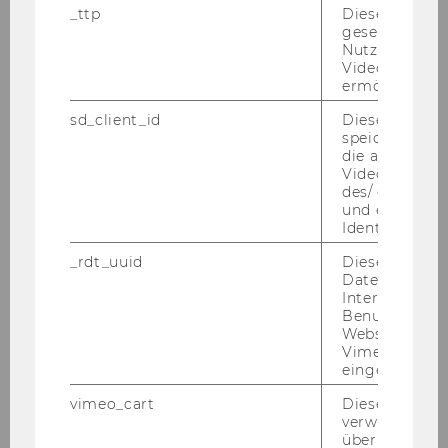
Not­wen­di­ge Kennt­nis­se und Qua­li­fi­ka­tio­nen:
_ttp
Dieser Cookie
gesetzt, um d
weit fort­ge­schrit­te­nes bzw. ab­ge­schlos­se­nes
Nutzung des 
Ba­che­lor­stu­di­um der Sozial-​ und Wirt­schafts­
Videoplayers 
wis­sen­schaf­ten
ermöglichen
Er­wünsch­te Kennt­nis­se und Qua­li­fi­ka­tio­nen:
sd_client_id
Dieses Cooki
speichert Dat
Sehr guter Stu­di­en­erfolg
die aktuellen
Be­vor­zugt Ab­sol­vent/inn/en der SBWL Han­del
Videoeinstell
und Mar­ke­ting
des/ der Benu
und einen per
Pro­fun­de Mar­ke­ting­kennt­nis­se
Identifikatio
In­ter­es­se an Lehre und For­schung im Be­reich
_rdt_uuid
Dieses Cooki
Han­del und Mar­ke­ting
Daten über di
Kennt­nis von ein­schlä­gi­gen Software-​Paketen
Interaktionen
(SPSS)
Benutzer*inne
Websites, auf
Er­fah­rung in der em­pi­ri­schen Pro­jekt­ar­beit
Vimeo-Video
Be­herr­schung der eng­li­schen und deut­schen
eingebettet is
Spra­che in Wort und Schrift
vimeo_cart
Dieses Cookie
Kenn­zahl: 2066
verwendet, u
überprüfen, wi