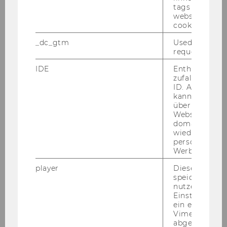
vor­aus­sicht­lich ab 1. Sep­tem­ber 2012 bis 31. Au­
tags on the G
gust 2018
eine Stel­le eines halb­be­schäf­tig­ten
website read 
Vor­tra­gen­den/einer halb­be­schäf­tig­ten Vor­
cookie.
tra­gen­den post doc (Se­ni­or Lec­tu­rer)
(An­ge­
_dc_gtm
Used to throt
stell­te/r gemäß Kol­lek­tiv­ver­trag für die Ar­beit­
request rate.
neh­mer/innen der Uni­ver­si­tä­ten, mo­nat­li­ches
IDE
Enthält eine
Ent­gelt: 1.690.85 € brut­to) zu be­set­zen.
zufallsgenerie
ID. Anhand di
Auf­ga­ben­ge­biet:
kann Google 
Über­nah­me von Lehr­auf­trä­gen im Um­fang von
über verschie
Websites
min­des­tens 6 Stun­den pro Se­mes­ter im Rah­
domainübergr
men des Lehr­ver­an­stal­tungs­port­fo­li­os des In­
wiedererkenn
sti­tuts.
personalisiert
Werbung auss
Be­treu­ung von Bachelor-​ und Mas­ter­ar­bei­ten
Mit­ar­beit in der fach­di­dak­ti­schen Ent­wick­
player
Dieses Cooki
lungs­ar­beit und/oder in der an­ge­wand­ten
speichert
nutzerspezifi
fach­di­dak­ti­schen For­schung
Einstellungen
Über­nah­me von Ma­nage­ment­auf­ga­ben im In­
ein eingebett
sti­tut
Vimeo-Video
abgespielt wi