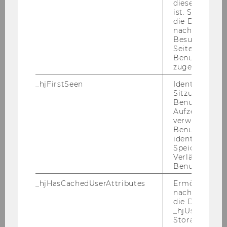
diese Seite e
kon­tak­ten, Ver­wal­tungs­tä­tig­keit
ist. Stellt sic
die Daten von
Not­wen­di­ge Kennt­nis­se und Qua­li­fi­ka­tio­nen:
nachfolgende
Fort­ge­schrit­te­nes oder ab­ge­schlos­se­nes Ba­
Besuchen der
che­lor­stu­di­um der Sozial-​ und Wirt­schafts­wis­
Seite derselb
Benutzer-ID
sen­schaf­ten bzw. gleich­zu­hal­ten­de Qua­li­fi­ka­ti­
zugeordnet w
on
_hjFirstSeen
Identifiziert d
Er­wünsch­te Kennt­nis­se und Qua­li­fi­ka­tio­nen:
Sitzung eines
Stu­di­en­schwer­punkt im Fach Per­so­nal­ma­
Benutzers. Wi
Aufzeichnungs
nage­ment
verwendet, u
Idea­ler­wei­se Ba­che­lor­ar­beit im Be­reich Per­so­
Benutzersitz
nal­ma­nage­ment
identifizieren.
Speicherdaue
Ggf. ein­schlä­gi­ge Er­fah­rung bzgl. der Mit­ar­beit
Verlängert sic
in For­schung und Lehre
Benutzeraktivi
Be­herr­schung der eng­li­schen und deut­schen
_hjHasCachedUserAttributes
Ermöglicht e
Spra­che in Wort und Schrift
nachzuvollzie
Fort­ge­schrit­te­ne Kennt­nis­se in Power Point,
die Daten in
Word und Excel
_hjUserAttrib
Storage auf 
Guter Stu­di­en­erfolg