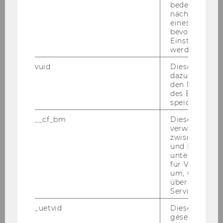
Not­wen­di­ge Kennt­nis­se und Qua­li­fi­ka­tio­nen:
bedeutet, das
nächsten Ans
ab­ge­schlos­se­nes wirt­schafts­päd­ago­gi­sches
eines Vimeo-V
Dok­to­rats­stu­di­um
bevorzugten
lang­jäh­ri­ge Be­rufs­er­fah­rung im schu­li­schen
Einstellungen
werden.
oder Hochschul-​Kontext oder im Be­reich der
be­trieb­li­chen Wei­ter­bil­dung/Er­wach­se­nen­bil­
vuid
Dieser Cookie
dung (Wirt­schafts­trai­ning)
dazu eingeset
den Nutzungs
Er­fah­run­gen in der uni­ver­si­tä­ren Lehre, vor
des Benutzers
allem im wirt­schafts­päd­ago­gi­schen Kon­text
speichern.
Er­wünsch­te Kennt­nis­se und Qua­li­fi­ka­tio­nen:
__cf_bm
Dieses Cookie
Er­fah­run­gen in in­ter­na­tio­na­len Bil­dungs­ko­ope­
verwendet, u
zwischen Men
ra­ti­ons­pro­jek­ten
und Bots zu
Er­fah­run­gen mit Ma­nage­ment­auf­ga­ben in uni­
unterscheiden.
ver­si­tä­ren Ein­rich­tun­gen
für Vimeo no
um, um gülti
Kenn­zahl: 2065
über die Nutz
Service zu s
Bitte be­wer­ben Sie sich auf un­se­rer Home­page
_uetvid
Dieses Cookie
unter
http://www.wu.ac.at/jobs
gesetzt, um d