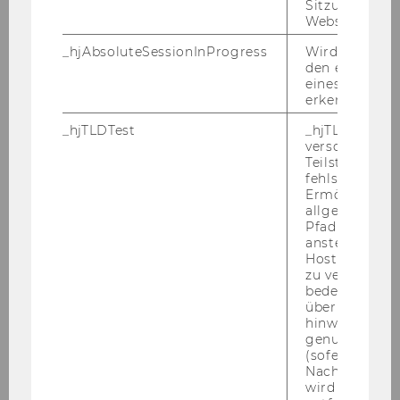
Sitzungslimit 
Or­ga­ni­sa­ti­ons­struk­tu­ren, Fle­xi­bi­li­tät, hohe Ei­
Website defini
gen­in­itia­ti­ve, si­che­res Auf­tre­ten, Team­fä­hig­keit,
gutes kon­zep­tio­nel­les Denk­ver­mö­gen und
_hjAbsoluteSessionInProgress
Wird verwend
den ersten Se
Organisations-​und Ko­or­di­na­ti­ons­ge­schick
eines Benutze
erkennen.
Kenn­zahl: 2068
_hjTLDTest
_hjTLDTest-Co
Bitte be­wer­ben Sie sich auf un­se­rer Home­page
verschiedene
unter
http://www.wu.ac.at/jobs
Teilstrings, bi
fehlschlägt.
Ende der Bewerbungsfrist: 25. Juli 2012
Ermöglicht, 
allgemeinsten
Pfad zu ermitt
anstelle des
Hostnamens d
zu verwenden 
bedeutet, das
über Subdom
hinweg geme
Studienjahr 2011/2012
genutzt werd
(sofern zutref
Nach dieser 
wird das Cook
Oktober 2011