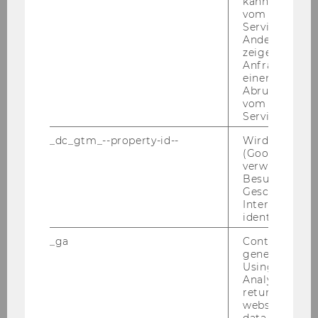
kann, um eine
vom AMP-Clie
Wei­ter­ent­wick­lung und Eva­lu­ie­rung der Lehr­
Service abzur
ver­an­stal­tun­gen
Andere mögli
Un­ter­stüt­zung der Ad­mi­nis­tra­ti­on der Lehre in
zeigen Opt-ou
Anfrage im G
dem je­wei­li­gen Be­reich (LV-​Ankündigungen,
einen Fehler 
Prü­fun­gen und Ko­or­di­na­ti­on der in­ter­nen und
Abrufen einer
ex­ter­nen Lehre)
vom AMP Clie
Service an.
Ak­tua­li­sie­rung der vor­han­de­nen und Ent­wick­
lung von neuen Lehr­ma­te­ria­li­en (z.B. ak­tu­el­le
_dc_gtm_--property-id--
Wird von Dou
Fall­stu­di­en, Auf­ga­ben­blät­ter uä.)
(Google Tag 
verwendet, u
Dar­über hin­aus wird er­war­tet, dass der/die er­
Besucher nach
folg­rei­che Be­wer­ber/in sich am Qua­li­täts­ma­
Geschlecht o
nage­ment der Lehre des De­part­ments zen­tral
Interessen zu
identifizieren.
ein­bringt
_ga
Contains a r
Not­wen­di­ge Kennt­nis­se und Qua­li­fi­ka­tio­nen:
generated use
Ab­ge­schlos­se­nes Dok­to­rats­stu­di­um mit volks­
Using this ID
wirt­schaft­li­chem Schwer­punkt
Analytics can
returning use
Er­fah­run­gen in der Lehre an ter­tiä­ren Bil­
website and 
dungs­ein­rich­tun­gen (Uni­ver­si­tä­ten, Fach­hoch­
data from pre