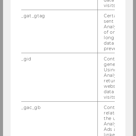
schu­len, etc.)
visits.
Team­fä­hig­keit
_gat_gtag
Certain data i
sent to Googl
Er­wünsch­te Kennt­nis­se und Qua­li­fi­ka­tio­nen:
Analytics a 
Er­fah­rung mit Lehre in den an­ge­spro­che­nen
of once per m
Be­rei­chen
long as it is s
data transfers
Fach­di­dak­ti­sche Qua­li­fi­ka­ti­on
prevented.
Er­fah­rung in der Kon­zep­ti­on von Lehr­pro­gram­
men
_gid
Contains a r
generated use
Er­fah­rung in der Ad­mi­nis­tra­ti­on von Lehr­pro­
Using this ID
gram­men
Analytics can
returning use
Kennzahl: 2064
website and 
data from pre
Bitte be­wer­ben Sie sich auf un­se­rer Home­page
visits.
unter
http://www.wu.ac.at/jobs
_gac_gb
Contains cam
Ende der Be­wer­bungs­frist: 25. Juli 2012
related infor
the user. If G
Analytics and
2.) Im
In­sti­tut für Wirt­schafts­päd­ago­gik
ist
Ads accounts 
linked, the co