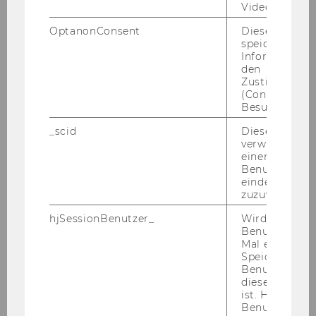
Bitte be­wer­ben Sie sich auf un­se­rer Home­page
Video abgespi
unter
http://www.wu.ac.at/jobs
OptanonConsent
Dieses Cooki
Ende der Be­wer­bungs­frist: 25. Juli 2012
speichert
Informatione
den
Zustimmungs
4.) Im
Institut für Personalmanagement
ist
(Consent) ein
Besuchers.
voraussichtlich ab 1. Oktober 2012 bis 31. Juli
2014
eine Stelle eines studentischen
_scid
Dieses Cookie
Mitarbeiters/einer studentischen
verwendet, u
einem/einer
Mitarbeiterin (Teaching Assistant/Teaching
Benutzer*in e
and Research Assistant)
(Angestellte/r gemäß
eindeutige ID
Kollektivvertrag für die Arbeitnehmer/innen der
zuzuweisen
Universitäten, monatliches Entgelt: 897,85 €
hjSessionBenutzer_
Wird gesetzt,
brutto)
halbbeschäftigt
zu besetzen.
Benutzer zum
Gemäß Kol­lek­tiv­ver­trag kön­nen nur stu­den­ti­
Mal eine Seite
Speichert die 
sche Mit­ar­bei­ter/innen auf­ge­nom­men wer­den,
Benutzer-ID, d
die ein für die in Be­tracht kom­men­de Ver­wen­
diese Seite e
dung vor­ge­se­he­nes Master-​(Diplom-​)Stu­di­um
ist. Hotjar ver
Benutzer nich
noch nicht ab­ge­schlos­sen haben. Stu­die­ren­de