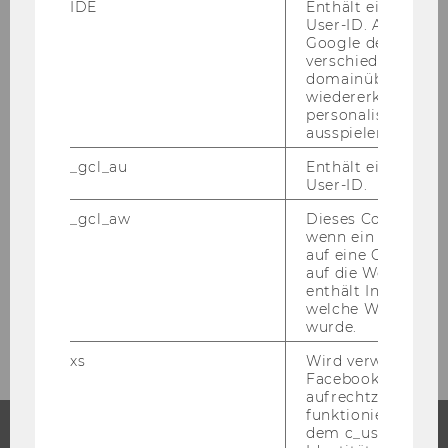
Juli 2012
IDE
Enthält eine zufal
User-ID. Anhand d
Google den User ü
verschiedene Webs
Mitteilungsblatt vom 4. Juli 2012, 40. Stück
domainübergreife
wiedererkennen u
Mitteilungsblatt vom 11. Juli 2012, 41. Stück
personalisierte W
ausspielen.
Mitteilungsblatt vom 18. Juli 2012, 42. Stück
_gcl_au
Enthält eine zufal
User-ID.
Mitteilungsblatt vom 25. Juli 2012, 43. Stück
_gcl_aw
Dieses Cookie wird
wenn ein User über
auf eine Google W
August 2012
auf die Website ge
enthält Informatio
welche Werbeanzei
September 2012
wurde.
xs
Wird verwendet, u
Facebook-Sitzung
aufrechtzuerhalten
funktioniert in Ve
dem c_user-Cookie