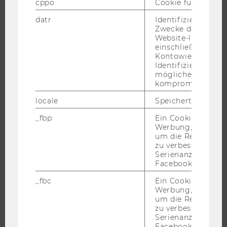
cppo
Cookie für statist
datr
Identifiziert den 
Zwecke der Sicher
Website-Integrität
JOBS
einschließlich der
Kontowiederherst
Identifizierung vo
JOBS
möglicherweise
JOBPORTAL
kompromittierten
RESEARCH CAREER
locale
Speichert Sprache
WELCOME SERVICES
_fbp
Ein Cookie für Fa
JOBS MIT WU-STUDIUM
Werbung, das verw
um die Relevanz z
KARRIEREKONTAKTE AN DER WU
zu verbessern sow
KARRIERENETZWERKE AN DER WU
Serienanzeigenpro
Facebook bereitzus
_fbc
Ein Cookie für Fa
Werbung, das verw
um die Relevanz z
WU COMMUNITY
zu verbessern sow
Serienanzeigenpro
Facebook bereitzus