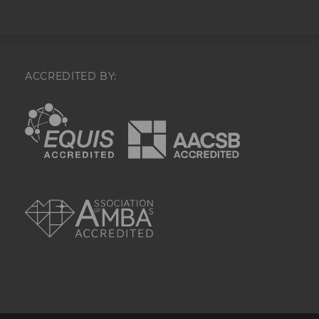
von LinkedIn.
aam_uuid
Dieses Cookie dien
Synchronisierung
Audience Manager
ACCREDITED BY:
AMCV_XXX_at_AdobeOrg
Dieses Cookie enth
eindeutige Kennun
EQUIS
AACSB
Adobe Experience 
li_mc
Dieses Cookie wird
temporärer Cache
Es dient dazu,
Einwilligungsinfo
AMBA
des/ der Nutzer*in
Datenbank client-s
verfügbar zu habe
lang
Dieses Cookie merk
Spracheinstellung 
Nutzer*in. So wird
sichergestellt, das
LinkedIn.com-Webs
vom Nutzer ausge
Sprache erscheint.