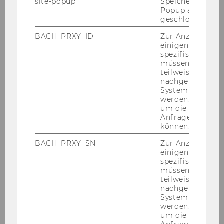
site-popup
Speichert ob ein
Projektleiterin/Projektleiter
Popup ausgefüll
geschlossen wur
Human Computation PA
BACH_PRXY_ID
Zur Anzeige von
einigen WU-
Univ.Prof.Dr. Kurt Hornik
spezifischen Inh
müssen Informa
teilweise von
Human Computation SA
nachgelagerten
System abgefra
werden. Notwen
Univ.Prof.Dr. Kurt Hornik
um die Antwort 
Anfrage zuordne
Zukunft.Frauen
können.
BACH_PRXY_SN
Zur Anzeige von
Dr. Heike Mensi-Klarbach
einigen WU-
spezifischen Inh
müssen Informa
teilweise von
o. Univ.Prof. Dr. Chris­toph Ba­delt, Rek­tor
nachgelagerten
System abgefra
werden. Notwen
um die Antwort 
Mitteilungsblatt vom 4. Juli 2012, 40. Stück
253)