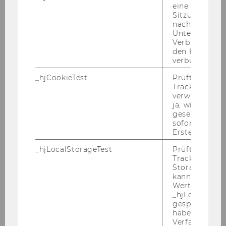
1.) Im
Vi­ze­rek­to­rat für For­schung, In­ter­na­tio­
eine
Sitzung/Aufz
na­les und Ex­ter­nal Re­la­ti­ons
vor­aus­sicht­lich
nach einer
ab 1. Sep­tem­ber 2012
eine Stel­le eines Pro­
Unterbrechun
jekt­lei­ters/einer Pro­jekt­lei­te­rin Ak­kre­di­tie­
Verbindung w
den Hotjar-Se
rung
(An­ge­stell­te/r gemäß Kol­lek­tiv­ver­trag für
verbunden wir
die Ar­beit­neh­mer/innen der Uni­ver­si­tä­ten, mo­
nat­li­ches Min­des­t­ent­gelt: 2.532,- € brut­to, die
_hjCookieTest
Prüft, ob der 
Tracking Cod
Be­reit­schaft zur Über­zah­lung in Ab­hän­gig­keit
verwenden ka
zu Ihrem in­di­vi­du­el­len Pro­fil ist vor­han­den)
ja, wird ein W
voll­be­schäf­tigt
zu be­set­zen.
gesetzt. Wird 
sofort nach s
Auf­ga­ben­ge­biet:
Erstellung ge
Ei­gen­ver­ant­wort­li­che Pro­jekt­lei­tung von Ak­kre­
_hjLocalStorageTest
Prüft, ob der 
di­tie­run­gen, u.a.:
Tracking Code
Auf­stel­lung von Pro­jekt­plä­nen für Ak­kre­di­tie­
Storage verw
kann. Wenn ja
run­gen/Re­ak­kre­di­tie­run­gen, Vor­be­rei­tung von
Wert 1 gesetzt
Ent­schei­dungs­grund­la­gen für das Rek­to­rat, Er­
_hjLocalStora
stel­lung und Um­set­zung von in­ter­nen Kom­
gespeicherte
haben keine
mu­ni­ka­ti­ons­plä­nen, Ge­samt­ver­ant­wor­tung für
Verfallszeit, 