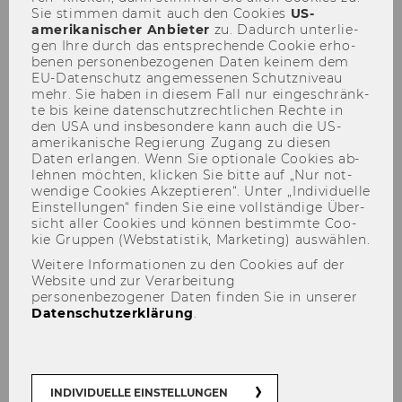
Stellenausschreibung (Senior
Sie stim­men damit auch den Coo­kies
US-​
amerikanischer An­bie­ter
zu. Da­durch un­ter­lie­
Lecturer)
am Zentrum für
gen Ihre durch das ent­spre­chen­de Coo­kie er­ho­
Fachsprachen und
be­nen per­so­nen­be­zo­ge­nen Daten kei­nem dem
Interkulturelle Kommunikation
EU-​Datenschutz an­ge­mes­se­nen Schutz­ni­veau
mehr. Sie haben in die­sem Fall nur ein­ge­schränk­
der Johannes Kepler
te bis keine da­ten­schutz­recht­li­chen Rech­te in
Universität Linz
den USA und ins­be­son­de­re kann auch die US-​
amerikanische Re­gie­rung Zu­gang zu die­sen
Daten er­lan­gen. Wenn Sie op­tio­na­le Coo­kies ab­
255
leh­nen möch­ten, kli­cken Sie bitte auf „Nur not­
wen­di­ge Coo­kies Ak­zep­tie­ren“. Unter „In­di­vi­du­el­le
Ausschreibungen von Stellen
Ein­stel­lun­gen“ fin­den Sie eine voll­stän­di­ge Über­
für wissenschaftliches Personal
sicht aller Coo­kies und kön­nen be­stimm­te Coo­
kie Grup­pen (Web­sta­tis­tik, Mar­ke­ting) aus­wäh­len.
256
Weitere Informationen zu den Cookies auf der
Website und zur Verarbeitung
personenbezogener Daten finden Sie in unserer
Ausschreibung von Stellen für
Datenschutzerklärung
.
allgemeines Personal
INDIVIDUELLE EINSTELLUNGEN