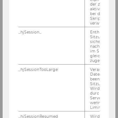
vorrangig aufgenommen. Alle Bewerberinnen,
der zur Valid
die die gesetzlichen Aufnahmeerfordernisse
aktiver Ansic
erfüllen und den Anforderungen des
bei der
Skriptinitiali
Ausschreibungstextes entsprechen, sind zu
verwendet wir
Bewerbungsgesprächen einzuladen.
· An der WU ist ein Arbeitskreis für
_hjSession_
Enthält die ak
Sitzungsdaten.
Gleichbehandlungsfragen eingerichtet. Nähere
sicher, dass
Informationenfinden Sie unter
nachfolgende
http://www.wu.ac.at/structure/lobby/equaltre
im Sitzungsfe
gleichen Sitz
atment
zugeordnet w
· Reise- und Aufenthaltskosten: Wir bitten
_hjSessionTooLarge
Veranlasst Hot
Bewerberinnen und Bewerber um Verständnis
Datenerfassu
dafür, dass Reise- und Aufenthaltskosten, die
beenden, wen
aus Anlass von Auswahl- und
Sitzung zu vie
Wird automat
Aufnahmeverfahren entstehen, nicht von der
durch ein Sig
Wirtschaftsuniversität Wien abgegolten
Servers best
werden können.
wenn die Sitz
Limit überschr
AUS­GE­SCHRIE­BE­NE STEL­LEN:
_hjSessionResumed
Wird gesetzt,