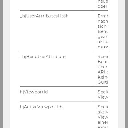
neuesten Stan
oder nicht.
Kenn­zahl: 2067
_hjUserAttributesHash
Ermöglicht e
Bitte be­wer­ben Sie sich auf un­se­rer Home­page
nachzuvollzie
unter
http://www.wu.ac.at/jobs
sich ein
Benutzerattri
Ende der Be­wer­bungs­frist: 25. Juli 2012
geändert hat
aktualisiert 
muss.
Mitteilungsblatt vom 4. Juli 2012, 40. Stück
256)
_hjBenutzerAttribute
Speichert
Ausschreibung von Stellen für allgemeines
Benutzerattri
Personal
über die Hotja
API gesendet
Keine explizit
Allgemeine Informationen:
Gültigkeitsda
· Frauenförderung: Da sich die
hjViewportId
Speichert Ben
Wirtschaftsuniversität Wien die Erhöhung des
Viewport-Deta
Frauenanteils beim allgemeinen Personal zum
hjActiveViewportIds
Speichert die
Ziel gesetzt hat, werden qualifizierte Frauen
aktiven Benut
ausdrücklich aufgefordert, sich zu bewerben.
Viewports. Sp
Bei gleicher Qualifikation werden Frauen
einen
expirationTi