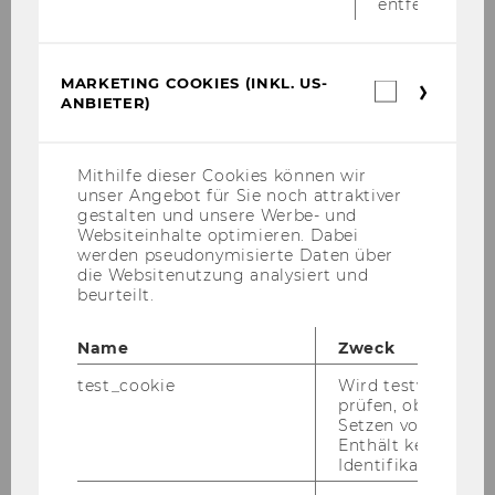
entfernt.
November 2011
MARKETING COOKIES (INKL. US-
Marketin
ANBIETER)
Dezember 2011
Cookies
(inkl.
US-
Jänner 2012
Anbieter)
Mithilfe dieser Cookies können wir
unser Angebot für Sie noch attraktiver
gestalten und unsere Werbe- und
Februar 2012
Websiteinhalte optimieren. Dabei
werden pseudonymisierte Daten über
März 2012
die Websitenutzung analysiert und
beurteilt.
April 2012
Name
Zweck
test_cookie
Wird testweise ge
Mai 2012
prüfen, ob der Br
Setzen von Cookies
Juni 2012
Enthält keine
Identifikationsme