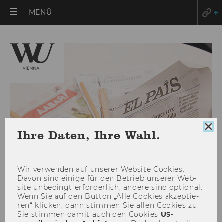
HAUPTMENÜ
MENÜ
ÖFFNEN
Coo
Ihre Daten, Ihre Wahl.
Con
sch
Wir ver­wen­den auf un­se­rer Web­site Coo­kies.
Davon sind ei­ni­ge für den Be­trieb un­se­rer Web­
site un­be­dingt er­for­der­lich, an­de­re sind op­tio­nal.
Wenn Sie auf den But­ton „Alle Coo­kies ak­zep­tie­
ren“ kli­cken, dann stim­men Sie allen Coo­kies zu.
Mai 2012
Sie stim­men damit auch den Coo­kies
US-​