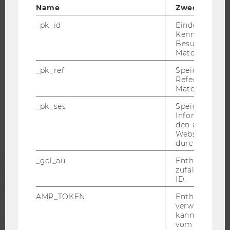
Name
Zweck
KARRIERENETZWERKE AN DER WU
_pk_id
Eindeutige
Kennzeichnun
Besuchers du
Matomo.
WU COMMUNITY
_pk_ref
Speicherung 
Referrers dur
Matomo.
STUDIERENDE
_pk_ses
Speicherung 
Informatione
ALUMNI
den aktuellen
Webseitenbe
durch Matom
PRESSE
_gcl_au
Enthält eine
zufallsgenerie
ID.
MITARBEITENDE
AMP_TOKEN
Enthält ein To
verwendet we
kann, um eine
UNTERNEHMEN
vom AMP-Clie