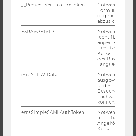
ANGEBOTE FÜR SCHULEN UND STUDIENINTERESSIERTE
__RequestVerificationToken
Notwendig, um 
Formulareingab
STUDENT CLUBS
gegenüber Angri
abzusichern.
ESRASOFTSID
Notwendig zur
FORSCHUNG
Identifizierung 
angemeldeten
Benutzers im
FORSCHUNGSPORTAL
Kursanmeldung
FORSCHENDE
des Business
Language Center
IMPACT DER FORSCHUNG
esraSoftWiData
Notwendig um
ORGANISATION DER FORSCHUNG
ausgewählte Sp
FORSCHUNGSINFRASTRUKTUR
und Sprachkurse
Besuchers
nachverfolgen z
können.
UNIVERSITÄT
esraSimpleSAMLAuthToken
Notwendig zur
Identifizierung 
Angehörige/r für
ÜBER DIE WU
Kursanmeldung.
ORGANISATION