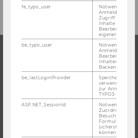
fe_typo_user
Notwendig für d
September 2012
Anmeldung und
Zugriff auf gesc
Inhalte oder zur
Bearbeitung des
eigenen Profils.
be_typo_user
Notwendig für d
Anmeldung und
STUDIUM
Bearbeitung von
Inhalten im TYP
Backend.
WARUM WU?
BACHELOR
be_lastLoginProvider
Speichert die zul
verwendete Met
MASTER
zur Anmeldung f
TYPO3-Backend.
DOKTORAT / PHD
EXECUTIVE EDUCATION
ASP.NET_SessionId
Notwendig, um 
Zuordnung von
BEWERBUNG UND ZULASSUNG
Besucher zu
Formulareingab
INFORMATIONEN FÜR STUDIERENDE
sicherstellen zu
INTERNATIONALE UND INCOMING EXCHANGE STUDIERENDE
können.