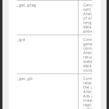
DATENSCHUTZERKLÄRUNG
_gat_gtag
Certain data i
STUDIENBEWERBER*INNEN UND STUDIERENDE
sent to Googl
COOKIE EINSTELLUNGEN
Analytics a 
of once per m
long as it is s
Barrierefreiheitserklärung
data transfers
Webseite
prevented.
_gid
Contains a r
generated use
Using this ID
Analytics can
returning use
website and 
ACCREDITED BY:
data from pre
visits.
EQUIS
AACSB
_gac_gb
Contains cam
related infor
the user. If G
Analytics and
Ads accounts 
linked, the co
AMBA
tags on the G