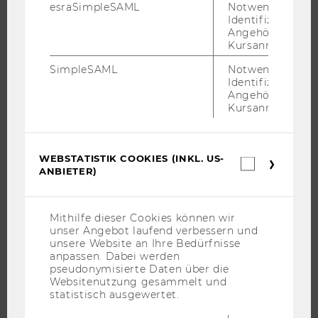
esraSimpleSAML
Notwendig zur
WIRTSCHAFT UND GESELLSCHAFT
Identifizierung 
CAMPUS
Angehörige/r für
Kursanmeldung.
NEWS
SimpleSAML
Notwendig zur
EVENTS ARCHIV
Identifizierung 
EVENTS
Angehörige/r für
Kursanmeldung.
WU FOUNDATION
WEBSTATISTIK COOKIES (INKL. US-
Webstatis
ANBIETER)
Cookies
JOBS
(inkl.
US-
JOBS
Anbieter)
Mithilfe dieser Cookies können wir
JOBPORTAL
unser Angebot laufend verbessern und
unsere Website an Ihre Bedürfnisse
RESEARCH CAREER
anpassen. Dabei werden
WELCOME SERVICES
pseudonymisierte Daten über die
Websitenutzung gesammelt und
JOBS MIT WU-STUDIUM
statistisch ausgewertet.
KARRIEREKONTAKTE AN DER WU