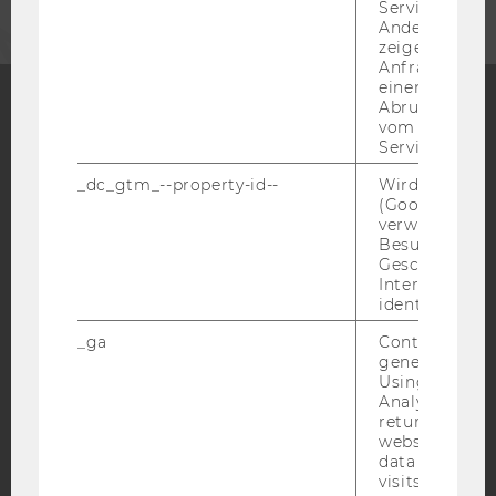
Service abzur
Andere mögli
zeigen Opt-ou
Anfrage im G
einen Fehler 
Abrufen einer
vom AMP Clie
Facebook
Instagram
Blog
Service an.
_dc_gtm_--property-id--
Wird von Dou
(Google Tag 
verwendet, u
YouTube
Newsletter
Bluesky
Besucher nach
Geschlecht o
Interessen zu
identifizieren.
_ga
Contains a r
generated use
IMPRESSUM
Using this ID
BARRIEREFREIHEITSERKLÄRUNG WEBSEITE
Analytics can
returning use
DATENSCHUTZERKLÄRUNG
website and 
data from pre
DATENSCHUTZERKLÄRUNG SOCIAL MEDIA
visits.