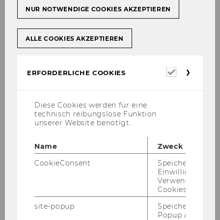
NUR NOTWENDIGE COOKIES AKZEPTIEREN
Studienjahr 2011/2012
ALLE COOKIES AKZEPTIEREN
Oktober 2011
Erforderl
ERFORDERLICHE COOKIES
November 2011
Cookies
Dezember 2011
Diese Cookies werden für eine
technisch reibungslose Funktion
unserer Website benötigt.
Jänner 2012
Name
Zweck
Februar 2012
CookieConsent
Speichert Ihre
Einwilligung zur
März 2012
Verwendung vo
Cookies.
April 2012
site-popup
Speichert ob ein
Popup ausgefüll