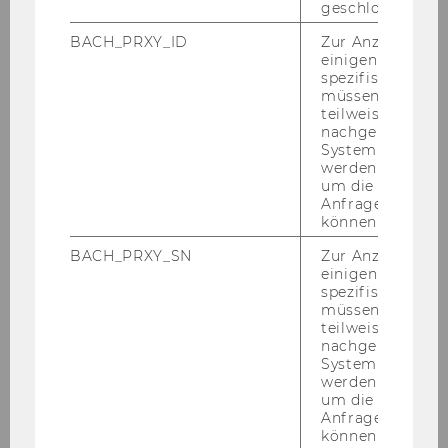
geschlossen wur
Mai 2012
BACH_PRXY_ID
Zur Anzeige von
einigen WU-
spezifischen Inh
Mitteilungsblatt vom 2. Mai 2012, 31. Stück
müssen Informa
teilweise von
Mitteilungsblatt vom 9. Mai 2012, 32. Stück
nachgelagerten
System abgefra
werden. Notwen
Mitteilungsblatt vom 16. Mai 2012, 33. Stück
um die Antwort 
Anfrage zuordne
Mitteilungsblatt vom 23. Mai 2012, 34. Stück
können.
BACH_PRXY_SN
Zur Anzeige von
Mitteilungsblatt vom 30. Mai 2012, 35. Stück
einigen WU-
spezifischen Inh
müssen Informa
Juni 2012
teilweise von
nachgelagerten
System abgefra
Juli 2012
werden. Notwen
um die Antwort 
Anfrage zuordne
August 2012
können.