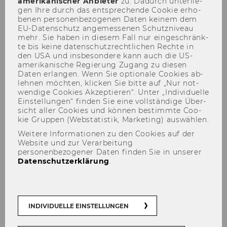
amerikanischer An­bie­ter
zu. Da­durch un­ter­lie­
gen Ihre durch das ent­spre­chen­de Coo­kie er­ho­
be­nen per­so­nen­be­zo­ge­nen Daten kei­nem dem
EU-​Datenschutz an­ge­mes­se­nen Schutz­ni­veau
Mai 2012
mehr. Sie haben in die­sem Fall nur ein­ge­schränk­
te bis keine da­ten­schutz­recht­li­chen Rech­te in
Mitteilungsblatt vom 2. Mai 2012,
den USA und ins­be­son­de­re kann auch die US-​
amerikanische Re­gie­rung Zu­gang zu die­sen
31. Stück
Daten er­lan­gen. Wenn Sie op­tio­na­le Coo­kies ab­
Mitteilungsblatt vom 9. Mai 2012,
leh­nen möch­ten, kli­cken Sie bitte auf „Nur not­
wen­di­ge Coo­kies Ak­zep­tie­ren“. Unter „In­di­vi­du­el­le
32. Stück
Ein­stel­lun­gen“ fin­den Sie eine voll­stän­di­ge Über­
Mitteilungsblatt vom 16. Mai 2012,
sicht aller Coo­kies und kön­nen be­stimm­te Coo­
kie Grup­pen (Web­sta­tis­tik, Mar­ke­ting) aus­wäh­len.
33. Stück
Weitere Informationen zu den Cookies auf der
Mitteilungsblatt vom 23. Mai 2012,
Website und zur Verarbeitung
34. Stück
personenbezogener Daten finden Sie in unserer
Datenschutzerklärung
.
Mitteilungsblatt vom 30. Mai 2012,
35. Stück
INDIVIDUELLE EINSTELLUNGEN