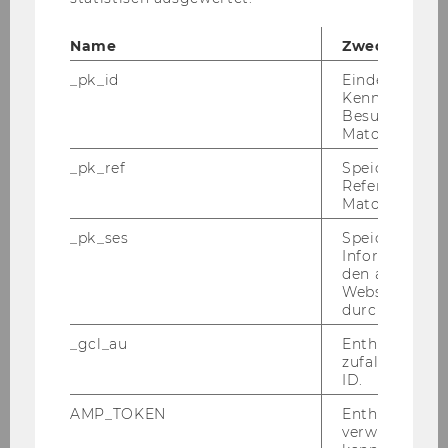
Werkverträgen, freien Dienstverträgen sowie
Arbeitsverträgen entsprechend den näheren
Name
Zweck
Bestimmungen der Richtlinie) bevollmächtigt:
_pk_id
Eindeutige
Projekt
Kennzeichnun
Besuchers du
Matomo.
Projektleiterin/Projektleiter
_pk_ref
Speicherung 
FP7 RESPONDER
Referrers dur
Matomo.
PD Dr. Robert-Andre Martinuzzi
_pk_ses
Speicherung 
Informatione
den aktuellen
Webseitenbe
durch Matom
o. Univ.Prof. Dr. Chris­toph Ba­delt, Rek­tor
_gcl_au
Enthält eine
zufallsgenerie
84)
ID.
Organisationsplan der Wirtschaftsuniversität
AMP_TOKEN
Enthält ein To
Wien
verwendet we