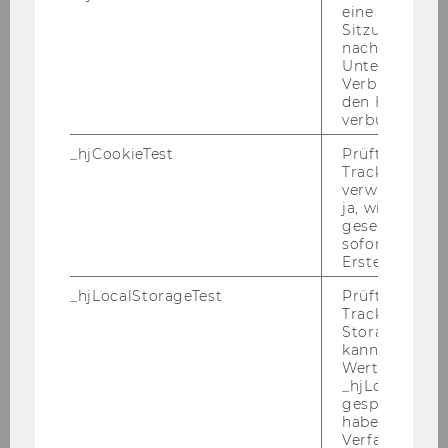
eine
Stel­le eines haupt­be­ruf­li­chen Vor­tra­gen­den/
Sitzung/Aufz
einer haupt­be­ruf­li­chen Vor­tra­gen­den (Se­ni­or
nach einer
Unterbrechun
Lec­tu­rer)
( An­ge­stell­te/r gemäß Kol­lek­tiv­ver­trag
Verbindung w
für die Ar­beit­neh­mer/innen der Uni­ver­si­tä­ten)
den Hotjar-Se
voll­be­schäf­tigt, er­satz­mä­ßig
zu be­set­zen.
verbunden wir
Wir wei­sen Sie dar­auf hin, dass der WU-​
_hjCookieTest
Prüft, ob der 
Tracking Cod
Personalentwicklungsplan für haupt­be­ruf­li­che
verwenden ka
Vor­tra­gen­de grund­sätz­lich eine ma­xi­ma­le Be­
ja, wird ein W
fris­tungs­dau­er von sechs Jah­ren vor­sieht.
gesetzt. Wird 
sofort nach s
Auf­ga­ben­ge­biet:
Erstellung ge
Ka­renz­ver­tre­tung
_hjLocalStorageTest
Prüft, ob der 
Tracking Code
Not­wen­di­ge Kennt­nis­se und Qua­li­fi­ka­tio­nen:
Storage verw
1. Bei Be­wer­ber/inne/n mit eng­li­scher Mut­ter­
kann. Wenn ja
Wert 1 gesetzt
spra­che :
_hjLocalStora
Fach­ein­schlä­gi­ges Stu­di­um (z.B. Ger­ma­nis­tik,
gespeicherte
Lin­gu­is­tik, An­glis­tik), vor­zugs­wei­se in Kom­bi­na­
haben keine
Verfallszeit, 
ti­on mit einer di­dak­tisch ori­en­tier­ten post­gra­