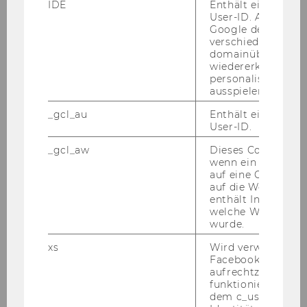
IDE
Enthält eine zufal
abwicklung
User-ID. Anhand d
Mit­wir­kung an der Ent­wick­lung an­ge­bo­te­ner
Google den User ü
On­line Lehr­ma­te­ria­li­en sowie Un­ter­stüt­zung
verschiedene Webs
domainübergreife
beim Ein­satz in Lehr­ver­an­stal­tun­gen
wiedererkennen u
Not­wen­di­ge Kennt­nis­se und Qua­li­fi­ka­tio­nen:
personalisierte W
ausspielen.
Ab­ge­schlos­se­nes Bachelor-​Studium der
Rechts­wis­sen­schaf­ten und/oder der Sozial-​
_gcl_au
Enthält eine zufal
User-ID.
und Wirt­schafts­wis­sen­schaf­ten
Gute Kennt­nis­se des Steu­er­rechts
_gcl_aw
Dieses Cookie wird
wenn ein User über
Er­wünsch­te Kennt­nis­se und Qua­li­fi­ka­tio­nen:
auf eine Google W
In­ter­es­se und Be­reit­schaft an der Wei­ter­ent­
auf die Website ge
enthält Informatio
wick­lung von Lehr­ver­an­stal­tun­gen mit Online-​
welche Werbeanzei
Elementen; In­ter­es­se und Grund­kennt­nis­se im
wurde.
Um­gang mit neuen Me­di­en und der
xs
Wird verwendet, u
Learn@WU-​Plattform
Facebook-Sitzung
aufrechtzuerhalten
Kenn­zahl: 1701
funktioniert in Ve
Bitte be­wer­ben Sie sich auf un­se­rer Home­page
dem c_user-Cookie
unter
http://www.wu.ac.at/jobs
.