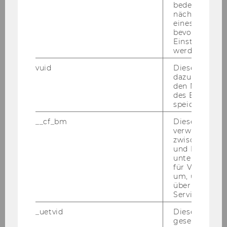
bedeutet, das
stel­lung von Per­so­nen, die be­reits einen Uni­
nächsten Ans
ver­si­täts­as­sis­tent/inn/en­pos­ten Non Ten­ure
eines Vimeo-V
Track inne hat­ten, ist aus recht­li­chen Grün­den
bevorzugten
Einstellungen
nicht mög­lich.
werden.
Auf­ga­ben­ge­biet:
vuid
Dieser Cookie
Selb­stän­di­ge Lehre und wis­sen­schaft­li­che For­
dazu eingeset
schung, Über­nah­me von or­ga­ni­sa­to­ri­schen
den Nutzungs
des Benutzers
Auf­ga­ben
speichern.
Not­wen­di­ge Kennt­nis­se und Qua­li­fi­ka­tio­nen:
__cf_bm
Dieses Cookie
ab­ge­schlos­se­nes Dok­to­rats­stu­di­um der Recht­
verwendet, u
wis­sen­schaf­ten bzw. gleich­zu­hal­ten­de Qua­li­fi­
zwischen Men
und Bots zu
ka­ti­on
unterscheiden.
für Vimeo no
Er­wünsch­te Kennt­nis­se und Qua­li­fi­ka­tio­nen:
um, um gülti
über die Nutz
Lehr- und For­schungs­er­fah­rung im Zivil-​,
Service zu s
Wettbewerbs-​, Immaterialgüter-​ und/oder In­
for­ma­ti­ons­recht; technisch-​wirtschaftlicher
_uetvid
Dieses Cookie
gesetzt, um d
Sach­ver­stand; Selb­stän­dig­keit und Ei­gen­in­itia­