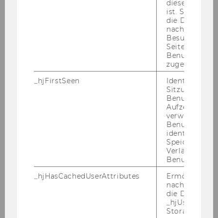
Re­se­arch As­so­cia­te po­si­ti­on can only be re-​
diese Seite e
ist. Stellt sic
employed in an As­si­stant Pro­fes­sor, ten­ure
die Daten von
track po­si­ti­on.
nachfolgende
Besuchen der
Re­spon­si­bi­li­ties:
Seite derselb
Re­se­arch/Tea­ching as­si­stant wan­ted in the
Benutzer-ID
zugeordnet w
area of so­cial eco­lo­gi­cal eco­no­mics to work an
de­li­be­ra­ti­ve mo­ne­ta­ry va­lua­ti­on theo­ry and ap­
_hjFirstSeen
Identifiziert d
p­li­ca­ti­on
Sitzung eines
Benutzers. Wi
Re­qui­red skills and qua­li­fi­ca­ti­ons:
Aufzeichnungs
verwendet, u
Re­se­arch/study ex­pe­ri­ence in the area of so­cial
Benutzersitz
eco­lo­gi­cal eco­no­mics. In depth know­ledge of
identifizieren.
de­li­be­ra­ti­ve mo­ne­ta­ry va­lua­ti­on in theo­ry and
Speicherdaue
Verlängert sic
prac­ti­ce. In­ter­di­sci­pli­na­ry back­ground in the
Benutzeraktivi
so­cial sci­en­ces and re­se­arch/stu­dies in the
fields of eco­no­mics and po­li­ti­cal sci­ence. Ex­cel­
_hjHasCachedUserAttributes
Ermöglicht e
nachzuvollzie
lent un­der­stan­ding of en­vi­ron­men­tal va­lua­ti­on
die Daten in
and de­li­be­ra­ti­ve and par­ti­ci­pa­to­ry pro­ces­ses.
_hjUserAttrib
Abi­li­ty to cri­ti­cal­ly app­rai­se and un­der­stand the
Storage auf 