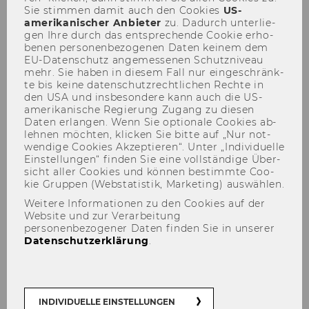
Sie stim­men damit auch den Coo­kies
US-​
amerikanischer An­bie­ter
zu. Da­durch un­ter­lie­
84
gen Ihre durch das ent­spre­chen­de Coo­kie er­ho­
be­nen per­so­nen­be­zo­ge­nen Daten kei­nem dem
Organisationsplan der
EU-​Datenschutz an­ge­mes­se­nen Schutz­ni­veau
Wirtschaftsuniversität Wien
mehr. Sie haben in die­sem Fall nur ein­ge­schränk­
te bis keine da­ten­schutz­recht­li­chen Rech­te in
den USA und ins­be­son­de­re kann auch die US-​
85
amerikanische Re­gie­rung Zu­gang zu die­sen
Daten er­lan­gen. Wenn Sie op­tio­na­le Coo­kies ab­
Ausschreibung an der
leh­nen möch­ten, kli­cken Sie bitte auf „Nur not­
wen­di­ge Coo­kies Ak­zep­tie­ren“. Unter „In­di­vi­du­el­le
Akademie der bildenden
Ein­stel­lun­gen“ fin­den Sie eine voll­stän­di­ge Über­
Künste
sicht aller Coo­kies und kön­nen be­stimm­te Coo­
kie Grup­pen (Web­sta­tis­tik, Mar­ke­ting) aus­wäh­len.
86
Weitere Informationen zu den Cookies auf der
Website und zur Verarbeitung
personenbezogener Daten finden Sie in unserer
Ausschreibungen von Stellen
Datenschutzerklärung
.
für wissenschaftliches Personal
87
INDIVIDUELLE EINSTELLUNGEN