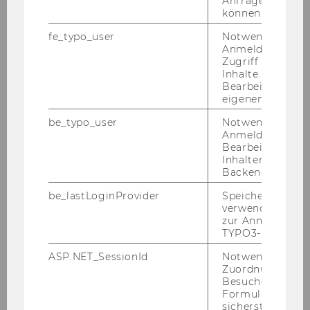
Anfrage zuordne
Folgende Angehörige des wissenschaftliches
können.
Personals gemäß § 26 Universitätsgesetz 2002
fe_typo_user
Notwendig für d
werden gemäß § 5 der Richtlinie des Rektorats
Anmeldung und
für die Bevollmächtigung von
Zugriff auf gesc
Arbeitnehmerinnen und Arbeitnehmern der
Inhalte oder zur
Bearbeitung des
Wirtschaftsuniversität Wien gemäß § 28
eigenen Profils.
Universitätsgesetz 2002, Mitteilungsblatt 21.
Stück, Nr. 102, vom 27.2.2004, idgF (Abschluss
be_typo_user
Notwendig für d
Anmeldung und
von Werkverträgen, freien Dienstverträgen
Bearbeitung von
sowie Arbeitsverträgen entsprechend den
Inhalten im TYP
näheren Bestimmungen der Richtlinie)
Backend.
bevollmächtigt:
be_lastLoginProvider
Speichert die zul
verwendete Met
Projekt
zur Anmeldung f
TYPO3-Backend.
Projektleiterin/Projektleiter
ASP.NET_SessionId
Notwendig, um 
Zuordnung von
Wittgenstein Centre -
Besucher zu
Demographie SA
Formulareingab
sicherstellen zu