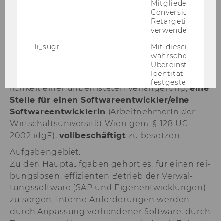
Bitte bewerben Sie sich auf unserer Homepage
Mitgliederkennung,
unter
http://www.wu.ac.at/jobs
.
Conversion-Tracki
Retargeting und A
Ende der Be­wer­bungs­frist: 12. Jän­ner 2011
verwendet wird.
li_sugr
Mit diesem Cooki
2.) In den
IT-​Services/ Ver­wal­tungs­ap­pli­ka­tio­
wahrscheinlichkei
nen
ist vor­aus­sicht­lich ab 1. Fe­bru­ar 2011, vor­
Übereinstimmung
Identität eines Nu
läu­fig auf sechs Mo­na­te be­fris­tet, mit der Mög­
festgestellt.
lich­keit einer un­be­fris­te­ten Ver­län­ge­rung,
eine
U
Bei diesem Cookie
Stel­le für einen Soft­ware­ent­wick­ler/eine
sich um eine Bro
Soft­ware­ent­wick­le­rin
(Ar­beit­neh­me­rIn der
für Nutzer.
Wirt­schafts­uni­ver­si­tät Wien gem. § 128 UG
_guid
Mit diesem Cookie
2002 idgF),
voll­be­schäf­tigt
zu be­set­zen.
LinkedIn Mitglied
über Google Ads id
Auf­ga­ben­ge­biet:
Zu den Haupt­auf­ga­ben ge­hört es, für einen rei­
BizographicsOptOut
Mit diesem Cookie
bungs­lo­sen, ef­fi­zi­en­ten Be­trieb der Ver­wal­
Ablehnungsstatus 
Tracking durch Dri
tungs­soft­ware (SAP und Ei­gen­ent­wick­lun­gen)
ermittelt.
zu sor­gen. In­ter­ne An­for­de­run­gen wer­den
durch An­pas­sung vor­han­de­ner Soft­ware, durch
lidc
Dieses Cookie erle
Auswahl des Date