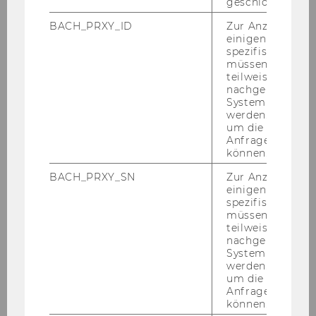
geschlossen wur
BACH_PRXY_ID
Zur Anzeige von
Bevollmächtigungen gemäß §
einigen WU-
28 Universitätsgesetz 2002/
spezifischen Inh
Änderung
müssen Informa
teilweise von
nachgelagerten
174
System abgefra
werden. Notwen
EU Job-Information
um die Antwort 
Anfrage zuordne
können.
175
BACH_PRXY_SN
Zur Anzeige von
einigen WU-
Ausschreibungen von Stellen
spezifischen Inh
für wissenschaftliches Personal
müssen Informa
teilweise von
nachgelagerten
176
System abgefra
werden. Notwen
Ausschreibungen von Stellen
um die Antwort 
für allgemeines Personal
Anfrage zuordne
können.