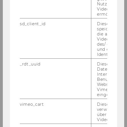
Nutzung des 
Institut für
Videoplayers 
Produktionsmanagement
ermöglichen
sd_client_id
Dieses Cooki
o.Univ.Prof.Dr. Wolfgang Janko
speichert Dat
die aktuellen
Institut für
Videoeinstell
des/ der Benu
Informationswirtschaft
und einen per
Identifikatio
o.Univ.Prof.Dr. Hans Robert
_rdt_uuid
Dieses Cooki
Hansen
Daten über di
Interaktionen
Institut für
Benutzer*inne
Websites, auf
Betriebswirtschaftslehre
Vimeo-Video
und Wirtschaftsinformatik
eingebettet is
vimeo_cart
Dieses Cookie
Univ.Prof.Dr. Gustaf Neumann
verwendet, u
überprüfen, wi
Institut für
Video abgespi
Wirtschaftsinformatik und