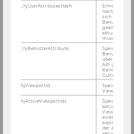
21. Stück, Nr. 102, vom 27.1.2004, in der Fassung
_hjUserAttributesHash
Ermöglicht e
Mitteilungsblatt, 26. Stück, Nr. 146 vom
nachzuvollzie
sich ein
29.2.2008) werden folgende Personen
Benutzerattri
bevollmächtigt, im jeweiligen Wirkungsbereich
geändert hat
und im Rahmen der jeweils zur Verfügung
aktualisiert 
muss.
stehenden Budgetmittel Rechtsgeschäfte
gemäß § 3 der Richtlinie abzuschließen:
_hjBenutzerAttribute
Speichert
Benutzerattri
Name
über die Hotja
API gesendet
Keine explizit
Institut/Abteilung
Gültigkeitsda
o.Univ.Prof Dr. Wolfgang
hjViewportId
Speichert Ben
Viewport-Deta
Brandstetter
hjActiveViewportIds
Speichert die
Institut für Österr. & Europ.
aktiven Benut
Wirtschaftsstrafrecht
Viewports. Sp
einen
expirationTi
Univ.Prof.DDr. Christoph
der zur Valid
Grabenwarter
aktiver Ansic