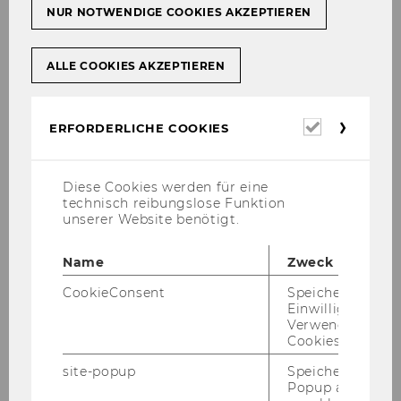
NUR NOTWENDIGE COOKIES AKZEPTIEREN
170
Bevollmächtigung/
ALLE COOKIES AKZEPTIEREN
Department für
Informationsverarbeitung und
Erforderl
ERFORDERLICHE COOKIES
Prozessmanagement
Cookies
171
Diese Cookies werden für eine
technisch reibungslose Funktion
Bevollmächtigung/
unserer Website benötigt.
Department für Marketing
Name
Zweck
172
CookieConsent
Speichert Ihre
Einwilligung zur
Bevollmächtigung/
Verwendung vo
Department Öffentliches Recht
Cookies.
und Steuerrecht
site-popup
Speichert ob ein
Popup ausgefüll
173