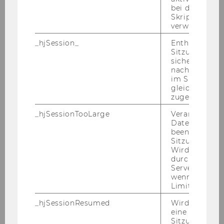
bei der
Skriptinitiali
Institut für Österr. & Europ.
verwendet wir
Öffentliches Recht
_hjSession_
Enthält die ak
Sitzungsdaten.
Univ.Prof.Dr. Georg Lienbacher
sicher, dass
nachfolgende
Institut für Österr. & Europ.
im Sitzungsfe
gleichen Sitz
Öffentliches Recht
zugeordnet w
Univ.Prof.Dr. Michael Lang
_hjSessionTooLarge
Veranlasst Hot
Datenerfassu
beenden, wen
Institut für Österr. &
Sitzung zu vie
Internationales Steuerrecht
Wird automat
durch ein Sig
Servers best
Univ.Prof.Dr. Claus Staringer
wenn die Sitz
Limit überschr
Institut für Österr. &
_hjSessionResumed
Wird gesetzt,
Internationales Steuerrecht
eine
Sitzung/Aufz