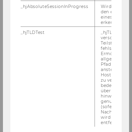
Das Generalsekretariat des Rates
_hjAbsoluteSessionInProgress
Wird verwend
veröffentlichte die Vakanz der Stelle eines
den ersten Se
Generaldirektors (m/w)
in der
eines Benutze
erkennen.
Generaldirektion G (Wirtschaft und
Soziales):
_hjTLDTest
_hjTLDTest-Co
Achtung:
verschiedene
Teilstrings, bi
Wiederholte Ausschreibung dieser Stelle, weil
fehlschlägt.
Ermöglicht, 
die Anzahl der Bewerber als zu gering erachtet
allgemeinsten
wurde.
Pfad zu ermitt
Ins­be­son­ders ge­for­der­te Qua­li­fi­ka­tio­nen:
anstelle des
Hostnamens d
ein ab­ge­schlos­se­nes Hoch­schul­stu­di­um (Di­
zu verwenden 
plom) mit einer Re­gel­stu­di­en­zeit von min­des­
bedeutet, das
tens vier Jah­ren oder ein ab­ge­schlos­se­nes
über Subdom
hinweg geme
Hoch­schul­stu­di­um (Di­plom) mit einer Re­gel­
genutzt werd
stu­di­en­zeit von min­des­tens drei Jah­ren in Ver­
(sofern zutref
bin­dung mit einer min­des­tens ein­jäh­ri­gen ein­
Nach dieser 
wird das Cook
schlä­gi­gen Be­rufs­er­fah­rung;
entfernt.
Hoch­schul­stu­di­um mit Bezug zu den be­tref­