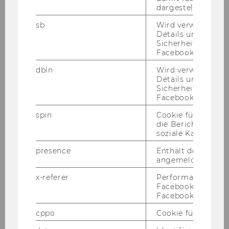
hand­lungs­fra­gen ein­ge­rich­tet. Nä­he­re In­for­
dargestellt werde
ma­tio­nen fin­den Sie unter
http://www.wu-​
sb
Wird verwendet, 
wien.ac.at/por­tal/iv/ak­gleich
Details und
Sicherheitsinform
· Reise-​ und Auf­ent­halts­kos­ten:
Facebook-Kontos z
Wir bit­ten Be­wer­be­rin­nen und Be­wer­ber um
Ver­ständ­nis dafür, dass Reise-​ und Auf­ent­halts­
dbln
Wird verwendet, 
Details und
kos­ten, die aus An­lass von Auswahl-​ und Auf­
Sicherheitsinform
nah­me­ver­fah­ren ent­ste­hen, nicht von der Wirt­
Facebook-Kontos z
schafts­uni­ver­si­tät Wien ab­ge­gol­ten wer­den
spin
Cookie für Werbe
kön­nen.
die Berichterstatt
soziale Kampagne
AUS­GE­SCHRIE­BE­NE STEL­LEN:
presence
Enthält den "Chat"
Ver­län­ge­rung der Aus­schrei­bungs­frist bis
angemeldeten Ben
23. April 2008
x-referer
Performance-Cooki
1.) Im
In­sti­tut für Be­triebs­wirt­schaft des Au­
Facebook in Komb
ßen­han­dels
ist vor­aus­sicht­lich ab 2. Mai 2008
Facebook-Pixel ve
bis 1. Mai 2012
eine Stel­le für einen wis­sen­
cppo
Cookie für statist
schaft­li­chen Mit­ar­bei­ter/ eine wis­sen­schaft­