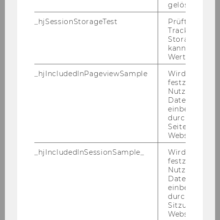
mäch­tigt:
gelöscht.
_hjSessionStorageTest
Prüft, ob der 
Department
Tracking Cod
Storage verw
kann. Wenn ja
Stellvertretender Department-
Wert von 1 ges
Vorstand
_hjIncludedInPageviewSample
Wird gesetzt
festzustellen,
Informationsverarbeitung und
Nutzer in die
Prozessmanagement
Datenstichpr
einbezogen wi
ao.Univ.Prof. Dr. Rony Flatscher
durch das
Seitenaufrufli
Website defini
_hjIncludedInSessionSample_
Wird gesetzt
o. Univ.Prof. Dr. Chris­toph Ba­delt, Rek­tor
festzustellen,
Nutzer in die
Datenstichpr
einbezogen wi
durch das täg
Sitzungslimit 
174) EU Job-Information
Website defini