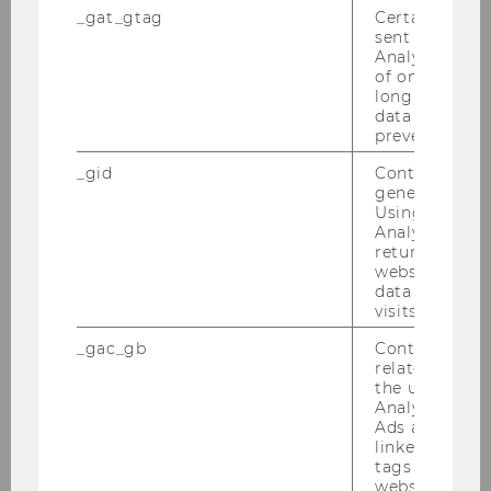
_gat_gtag
Certain data i
sent to Googl
Projekt
Analytics a 
of once per m
Projektleiterin/Projektleiter
long as it is s
data transfers
prevented.
Staatsbahnstrukturen
_gid
Contains a r
Dipl.-Kfm. Jan-Philipp Schlaak
generated use
Using this ID
Analytics can
returning use
website and 
o. Univ.Prof. Dr. Chris­toph Ba­delt, Rek­tor
data from pre
visits.
_gac_gb
Contains cam
168) Bev
oll­mäch­ti­gun­gen gemäß § 28 Uni­
related infor
ver­si­täts­ge­setz 2002/ Wi­der­ruf
the user. If G
Analytics and
In Ab­än­de­rung der Be­voll­mäch­ti­gun­gen Mit­
Ads accounts 
tei­lungs­blatt 24. Stück vom 9.3.2005 und 14.
linked, the co
Stück,vom 20.12.2006, wird fol­gen­de Be­voll­
tags on the G
website read 
mäch­ti­gung gemäß § 5 der Richt­li­nie des Rek­