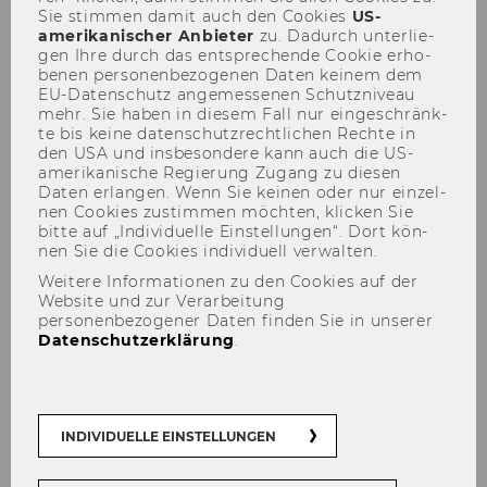
Öffentliche Präsentationen
für
Sie stim­men damit auch den Coo­kies
US-​
amerikanischer An­bie­ter
zu. Da­durch un­ter­lie­
die Professur
"Öffentliches
gen Ihre durch das ent­spre­chen­de Coo­kie er­ho­
Recht, Wirtschaftsrecht und
be­nen per­so­nen­be­zo­ge­nen Daten kei­nem dem
Völkerrecht"
EU-​Datenschutz an­ge­mes­se­nen Schutz­ni­veau
mehr. Sie haben in die­sem Fall nur ein­ge­schränk­
te bis keine da­ten­schutz­recht­li­chen Rech­te in
167
den USA und ins­be­son­de­re kann auch die US-​
amerikanische Re­gie­rung Zu­gang zu die­sen
Bevollmächtigungen gemäß §
Daten er­lan­gen. Wenn Sie kei­nen oder nur ein­zel­
nen Coo­kies zu­stim­men möch­ten, kli­cken Sie
28 Universitätsgesetz 2002
bitte auf „In­di­vi­du­el­le Ein­stel­lun­gen“. Dort kön­
nen Sie die Coo­kies in­di­vi­du­ell ver­wal­ten.
168
Weitere Informationen zu den Cookies auf der
Website und zur Verarbeitung
Bevollmächtigungen gemäß §
personenbezogener Daten finden Sie in unserer
Datenschutzerklärung
.
28 Universitätsgesetz 2002/
Widerruf
169
INDIVIDUELLE EINSTELLUNGEN
Bevollmächtigung