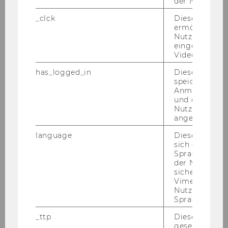
for­ma­ti­ons­ver­ar­bei­tung und Pro­zess­ma­
der Nutzer*in
nage­ment
Gemäß § 8 Abs 2 der Richt­li­nie des
_clck
Dieses Cooki
Rek­to­rats für die Be­voll­mäch­ti­gung von Ar­beit­
ermöglicht di
neh­me­rin­nen und Ar­beit­neh­mern der Wirt­
Nutzung des
eingebettete
schafts­uni­ver­si­tät Wien (Mit­tei­lungs­blatt 21.
Video Players
Stück, Nr. 102, vom 27.1.2004, in der Fas­sung
has_logged_in
Dieses Cooki
Mit­tei­lungs­blatt, 26. Stück, Nr. 146 vom
speichert
29.2.2008 ) wer­den fol­gen­de Per­so­nen be­voll­
Anmeldeinfo
mäch­tigt, im je­wei­li­gen Wir­kungs­be­reich und
und ob sich de
Nutzer*in jem
im Rah­men der je­weils zur Ver­fü­gung ste­hen­
angemeldet h
den Bud­get­mit­tel Rechts­ge­schäf­te gemäß § 3
der Richt­li­nie ab­zu­schlie­ßen:
language
Dieses Cooki
sich die
Spracheinstel
Name
der Nutzer*in
sichergestellt
Institut/Abteilung
Vimeo in der
Nutzer ausge
Sprache ersch
o.Univ.Prof.Dr. Werner
Jammernegg
_ttp
Dieser Cookie
gesetzt, um d