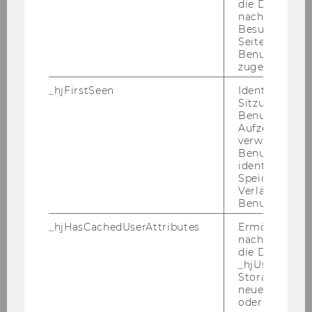
die Daten von
Marketing
nachfolgende
Besuchen der
Seite derselb
Univ.Prof.Dr. Günter Schweiger
Benutzer-ID
zugeordnet w
Institut für Werbewissenschaft
_hjFirstSeen
Identifiziert d
und Marktforschung
Sitzung eines
Benutzers. Wi
Aufzeichnungs
verwendet, u
o.Univ.Prof.Dr. Fritz Scheuch
Benutzersitz
Department-​Vorstand
identifizieren.
Speicherdaue
Verlängert sic
Benutzeraktivi
172) Bevollmächtigung/ Department
_hjHasCachedUserAttributes
Ermöglicht e
Öffentliches Recht und Steuerrecht
nachzuvollzie
Gemäß § 8 Abs 2 der Richtlinie des Rektorats
die Daten in
_hjUserAttrib
für die Bevollmächtigung von
Storage auf 
Arbeitnehmerinnen und Arbeitnehmern der
neuesten Stan
Wirtschaftsuniversität Wien (Mitteilungsblatt
oder nicht.