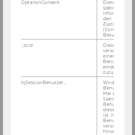
OptanonConsent
Dieses Cooki
Neue Medien
speichert
Informatione
den
Zustimmungs
Univ.Prof. Dr. Al­fred Tau­des
(Consent) ein
Besuchers.
Department-​Vorstand
_scid
Dieses Cookie
verwendet, u
einem/einer
171) Bevollmächtigung/ Department für
Benutzer*in e
Marketing
eindeutige ID
zuzuweisen
Gemäß § 8 Abs 2 der Richtlinie des Rektorats
für die Bevollmächtigung von
hjSessionBenutzer_
Wird gesetzt,
Benutzer zum
Arbeitnehmerinnen und Arbeitnehmern der
Mal eine Seite
Wirtschaftsuniversität Wien (Mitteilungsblatt
Speichert die 
21. Stück, Nr. 102, vom 27.1.2004, idgF) werden
Benutzer-ID, d
diese Seite e
folgende Personen bevollmächtigt, im
ist. Hotjar ver
jeweiligen Wirkungsbereich und im Rahmen
Benutzer nich
der jeweils zur Verfügung stehenden
verschiedene
hinweg.Stellt 
Budgetmittel Rechtsgeschäfte gemäß § 3 der