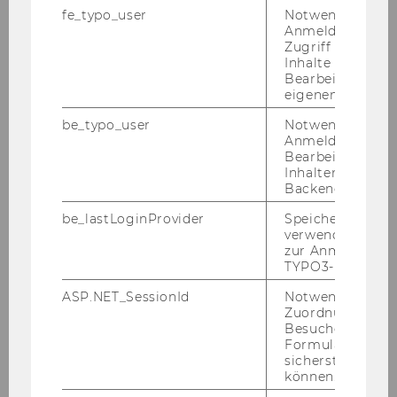
fe_typo_user
Notwendig für d
Anmeldung und
Mitteilungsblatt vom 2. April 2008, 31.
Zugriff auf gesc
Stück
164)
Inhalte oder zur
Bearbeitung des
Einladung zum öffentlichen
eigenen Profils.
Habilitationskolloquium von Frau Dr. Elfie
be_typo_user
Notwendig für d
MIKLAUTZ
Anmeldung und
Der Habilitationsvortrag von Frau Dr. Elfie
Bearbeitung von
Inhalten im TYP
Miklautz zum Thema "Gibt es eine Logik der
Backend.
Gabe? Zur Faszinationsgeschichte einer
Thematik" findet am
be_lastLoginProvider
Speichert die zul
verwendete Met
Diens­tag, 8. April 2008, 9.00 Uhr, im UZA 1,
zur Anmeldung f
Kern A, 1. UG, Frei­zeit­zen­trum,
TYPO3-Backend.
statt.
ASP.NET_SessionId
Notwendig, um 
Zuordnung von
Das öf­fent­li­che Ha­bi­li­ta­ti­ons­kol­lo­qui­um wird im
Besucher zu
An­schluss an den Ha­bi­li­ta­ti­ons­vor­trag ab­ge­hal­
Formulareingab
sicherstellen zu
ten.
können.
Der Vor­sit­zen­de der Ha­bi­li­ta­ti­ons­kom­mis­si­on: