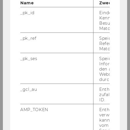
Name
Zweck
14.30-15.00
_pk_id
Eindeutige
Kennzeichnun
Univ.-Prof. Dr. Christoph
Besuchers du
Grabenwarter
Matomo.
15.00-15.30
_pk_ref
Speicherung 
Referrers dur
Matomo.
Univ.-Prof. Dr. Arno Kahl
_pk_ses
Speicherung 
Informatione
15.30-16.00
den aktuellen
Webseitenbe
a. Univ.-Prof. Dr. Benjamin
durch Matom
Kneihs
_gcl_au
Enthält eine
zufallsgenerie
16.00-16.30
ID.
AMP_TOKEN
Enthält ein To
Priv.-Doz. Dr. Frank Schorkopf
verwendet we
kann, um eine
16.30-17.00
vom AMP-Clie