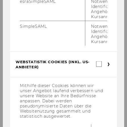
esraSimpleSAML
Notwendig zur
und Völ­ker­recht"
Identifizierung 
Angehörige/r für
Kursanmeldung.
Zeit:
Montag, 19.5.2008, 14.00 s.t.
SimpleSAML
Notwendig zur
Identifizierung 
Ort:
Konferenzraum D 706 (UZA
Angehörige/r für
Kursanmeldung.
4)
1090 Wien, Nordbergstr. 15
WEBSTATISTIK COOKIES (INKL. US-
Webstatis
ANBIETER)
Cookies
(inkl.
US-
Anbieter)
Mithilfe dieser Cookies können wir
unser Angebot laufend verbessern und
Priv.-Doz. Dr. Marc Bungenberg
unsere Website an Ihre Bedürfnisse
anpassen. Dabei werden
14.00-14.30
pseudonymisierte Daten über die
Websitenutzung gesammelt und
statistisch ausgewertet.
a. Univ.-Prof. Dr. Rudolf Ch. Feik