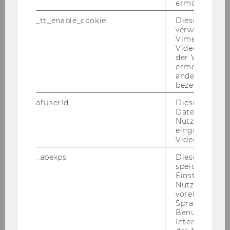
ermöglichen
Univ.Prof.DDr. H. René Laurer
_tt_enable_cookie
Dieses Cookie
verwendet, u
Institut für Österr. & Europ.
Vimeo-
Öffentliches Recht
Videoeinbett
der WU-Websi
ermöglichen 
Univ.Prof.Dr. Michael Holoubek
andere nicht 
bezeichnete 
Institut für Österr. & Europ.
afUserId
Dieses Cooki
Öffentliches Recht
Daten von
Nutzer*innen,
eingebettete
Videos intera
Univ.Prof. DDr. Chris­toph Gra­ben­war­ter
_abexps
Dieses Cooki
In­sti­tuts­vor­stand
speichert get
In­sti­tut f. Ös­ter­rei­chi­sches und Eu­ro­päi­sches
Einstellungen
Öf­fent­li­ches Recht
Nutzer*in, zB.
voreingestell
Sprache, Regi
Benutzernam
170) Be­voll­mäch­ti­gung/ De­part­ment für In­
Interaktionsd