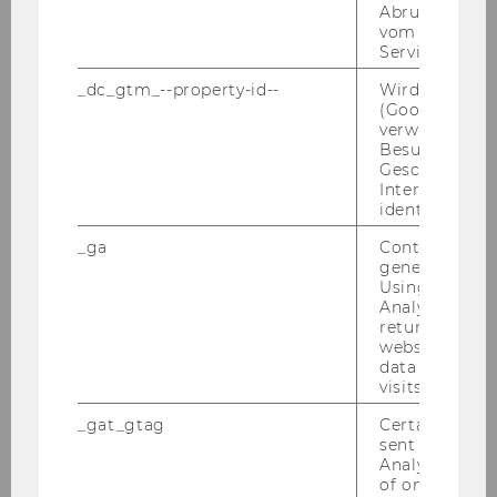
Abrufen einer
(Ab­schluss von Werk­ver­trä­gen, frei­en Dienst­
vom AMP Clie
ver­trä­gen sowie Ar­beits­ver­trä­gen ent­spre­
Service an.
chend den nä­he­ren Be­stim­mun­gen der Richt­
_dc_gtm_--property-id--
Wird von Dou
li­nie) be­voll­mäch­tigt:
(Google Tag 
verwendet, u
Besucher nach
Projekt
Geschlecht o
Interessen zu
Projektleiterin/Projektleiter
identifizieren.
_ga
Contains a r
Monitoring of Quality of Life in
generated use
Europe
Using this ID
Analytics can
returning use
Mag. Barbara Haas
website and 
data from pre
DCFabrikoptimierung
visits.
_gat_gtag
Certain data i
Dipl. Wirt.Inf Rainer Quante
sent to Googl
Analytics a 
Project Orientation [at-sk]
of once per m