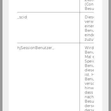
Wien, Au­gas­se 2-6, 1090 Wien zu rich­ten.
(Consent) ein
Besuchers.
Ende der Be­wer­bungs­frist: 7. De­zem­ber
2005
_scid
Dieses Cookie
verwendet, u
Bitte die Kenn­zahl un­be­dingt an­füh­ren!
einem/einer
Benutzer*in e
Der Rek­tor:
eindeutige ID
o. Univ.Prof. Dr. Chris­toph Ba­delt
zuzuweisen
hjSessionBenutzer_
Wird gesetzt,
Benutzer zum
Mitteilungsblatt vom 16. November 2005, 7.
Mal eine Seite
Stück
Speichert die 
Benutzer-ID, d
33) Per­so­na­lia
diese Seite e
ist. Hotjar ver
Benutzer nich
verschiedene
hinweg.Stellt 
dass Daten v
nachfolgende
Besuchen auf
derselben We
derselben Ben