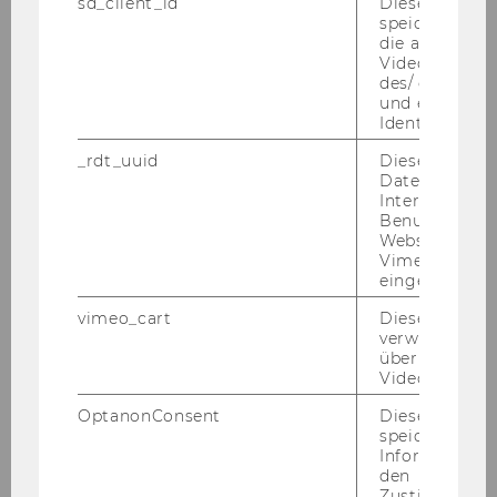
sd_client_id
Dieses Cooki
daher nur mehr für die auf die 4 Jahre feh­len­
speichert Dat
die aktuellen
de Zeit ein­ge­stellt wer­den.
Videoeinstell
des/ der Benu
Not­wen­di­ge Kennt­nis­se und Qua­li­fi­ka­tio­
und einen per
nen:
Identifikatio
EU-​Bürger/in, ab­ge­schlos­se­nes Stu­di­um der
_rdt_uuid
Dieses Cooki
Sozial-​ und Wirt­schafts­wis­sen­schaf­ten
Daten über di
Interaktionen
Er­wünsch­te Kennt­nis­se und Qua­li­fi­ka­tio­nen:
Benutzer*inne
Ver­tief­te Kennt­nis­se auf dem Ge­biet der Fi­nan­
Websites, auf
zie­rung, der EDV-​Anwendung und der eng­li­
Vimeo-Video
eingebettet is
schen Spra­che, In­ter­es­se an ent­schei­dungs­ori­
en­tier­ter, ana­ly­ti­scher fi­nanz­wirt­schaft­li­cher
vimeo_cart
Dieses Cookie
For­schung
verwendet, u
überprüfen, wi
Kenn­zahl: 51605
Video abgespi
Schrift­li­che Be­wer­bun­gen mit Le­bens­lauf
OptanonConsent
Dieses Cooki
und Zeug­nis­sen (Ko­pien) sind unter An­ga­be
speichert
der an­ge­führ­ten Kenn­zahl an die PER­SO­
Informatione
den
NAL­AB­TEI­LUNG der Wirt­schafts­uni­ver­si­tät
Zustimmungs