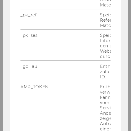
Matomo.
Univ.Prof. Wolf­gang Oben­aus
Department-​Vorstand
_pk_ref
Speicherung 
Referrers dur
De­part­ment Fremd­sprach­li­che Wirt­schafts­
Matomo.
kom­mu­ni­ka­ti­on
_pk_ses
Speicherung 
Informatione
Mit­tei­lungs­blatt vom 16. No­vem­ber 2005, 7.
den aktuellen
Webseitenbe
Stück
durch Matom
30
)
Be­voll­mäch­ti­gun­gen Pro­jekt­lei­te­rin­nen
und Pro­jekt­lei­ter
_gcl_au
Enthält eine
zufallsgenerie
Fol­gen­de Pro­jekt­lei­te­rin­nen/Pro­jekt­lei­ter wer­
ID.
den gemäß § 27 Abs 2 Uni­ver­si­täts­ge­setz 2002
AMP_TOKEN
Enthält ein To
zum Ab­schluss der für die Ver­trags­er­fül­lung er­
verwendet we
for­der­li­chen Rechts­ge­schäf­te und zur Ver­fü­
kann, um eine
gung über die Geld­mit­tel im Rah­men der Ein­
vom AMP-Clie
Service abzur
nah­men aus die­sem Ver­trag sowie gemäß § 5
Andere mögli
der Richt­li­nie des Rek­to­rats für die Be­voll­
zeigen Opt-ou
mäch­ti­gung von Ar­beit­neh­me­rin­nen und Ar­
Anfrage im G
einen Fehler 
beit­neh­mern der Wirt­schafts­uni­ver­si­tät Wien