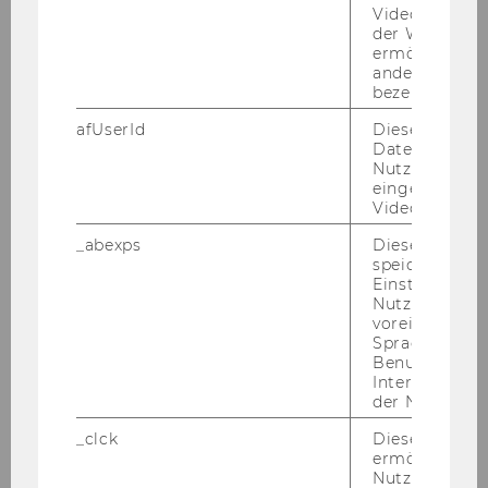
den Frau­en vor­ran­gig auf­ge­nom­men.
Videoeinbett
Alle Be­wer­be­rin­nen, die die ge­setz­li­
der WU-Websi
ermöglichen 
chen Auf­nah­me­er­for­der­nis­se er­fül­len
andere nicht 
und den An­for­de­run­gen des Aus­schrei­
bezeichnete 
bungs­tex­tes ent­spre­chen, sind zu Be­
afUserId
Dieses Cooki
wer­bungs­ge­sprä­chen ein­zu­la­den.
Daten von
Nutzer*innen,
An der WU ist ein Ar­beits­kreis für Gleich­
eingebettete
be­hand­lungs­fra­gen ein­ge­rich­tet. Nä­he­
Videos intera
re In­for­ma­tio­nen fin­den Sie unter
_abexps
Dieses Cooki
http://www.wu-​wien.ac.at/por­tal/iv/ak­
speichert get
gleich
Einstellungen
Nutzer*in, zB.
Reise-​ und Auf­ent­halts­kos­ten:
voreingestell
Wir bit­ten Be­wer­be­rin­nen und Be­wer­
Sprache, Regi
Benutzernam
ber um Ver­ständ­nis dafür, dass Reise-​
Interaktionsd
und Auf­ent­halts­kos­ten, die aus An­lass
der Nutzer*in
von Auswahl-​ und Auf­nah­me­ver­fah­ren
_clck
Dieses Cooki
ent­ste­hen, nicht von der Wirt­schafts­uni­
ermöglicht di
ver­si­tät Wien ab­ge­gol­ten wer­den kön­
Nutzung des