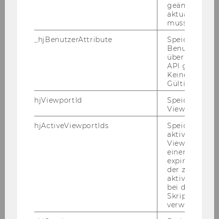
Dezember 2005
geändert hat
aktualisiert 
muss.
Jänner 2006
_hjBenutzerAttribute
Speichert
Benutzerattri
Februar 2006
über die Hotja
API gesendet
Keine explizit
März 2006
Gültigkeitsda
hjViewportId
Speichert Ben
April 2006
Viewport-Deta
hjActiveViewportIds
Speichert die
Mai 2006
aktiven Benut
Viewports. Sp
einen
Juni 2006
expirationTi
der zur Valid
aktiver Ansic
Juli 2006
bei der
Skriptinitiali
August 2006
verwendet wir