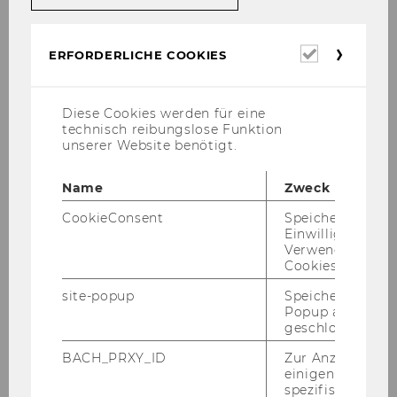
für wissenschaftliches Personal
Erforderl
33
ERFORDERLICHE COOKIES
Cookies
Personalia
Diese Cookies werden für eine
technisch reibungslose Funktion
unserer Website benötigt.
Mit­tei­lungs­blatt vom 16. No­vem­ber 2005, 7.
Stück
Name
Zweck
27
)
Er­geb­nis der Wahl des Vor­sit­zen­den und
CookieConsent
Speichert Ihre
des 1. Stell­ver­tre­ten­den Vor­sit­zen­den des
Einwilligung zur
Verwendung vo
Se­na­tes
Cookies.
Der Senat hat in sei­ner 16. Sit­zung vom 19. Ok­
to­ber 2005 Herrn Univ.Prof. Dr. Uwe Schu­bert
site-popup
Speichert ob ein
Popup ausgefüll
zum Vor­sit­zen­den des Se­na­tes sowie Herrn
geschlossen wur
Univ.Prof. Dr. Ga­bri­el Ober­mann zum 1. Stell­ver­
tre­ten­den Vor­sit­zen­den des Se­na­tes ge­wählt.
BACH_PRXY_ID
Zur Anzeige von
einigen WU-
Der Vor­sit­zen­de des Se­nats
spezifischen Inh