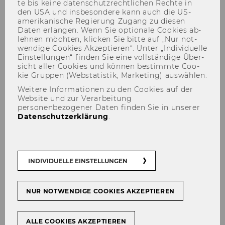
29
te bis keine da­ten­schutz­recht­li­chen Rech­te in
den USA und ins­be­son­de­re kann auch die US-​
amerikanische Re­gie­rung Zu­gang zu die­sen
Bevollmächtigung/Department
Daten er­lan­gen. Wenn Sie op­tio­na­le Coo­kies ab­
Fremdsprachliche
leh­nen möch­ten, kli­cken Sie bitte auf „Nur not­
Wirtschaftskommunikation
wen­di­ge Coo­kies Ak­zep­tie­ren“. Unter „In­di­vi­du­el­le
Ein­stel­lun­gen“ fin­den Sie eine voll­stän­di­ge Über­
sicht aller Coo­kies und kön­nen be­stimm­te Coo­
30
kie Grup­pen (Web­sta­tis­tik, Mar­ke­ting) aus­wäh­len.
Weitere Informationen zu den Cookies auf der
Bevollmächtigungen
Website und zur Verarbeitung
Projektleiterinnen und
personenbezogener Daten finden Sie in unserer
Datenschutzerklärung
.
Projektleiter
31
INDIVIDUELLE EINSTELLUNGEN
Bevollmächtigungen gemäß §
28 Universitätsgesetz 2002
NUR NOTWENDIGE COOKIES AKZEPTIEREN
32
Ausschreibungen von Stellen
ALLE COOKIES AKZEPTIEREN