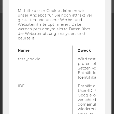
US-
Anbieter)
Mithilfe dieser Cookies können wir
unser Angebot für Sie noch attraktiver
gestalten und unsere Werbe- und
Websiteinhalte optimieren. Dabei
werden pseudonymisierte Daten über
Facebook
Instagram
Blog
die Websitenutzung analysiert und
beurteilt.
Name
Zweck
YouTube
Newsletter
Bluesky
test_cookie
Wird testweise ge
prüfen, ob der Br
Setzen von Cookies
Enthält keine
Identifikationsme
IMPRESSUM
IDE
Enthält eine zufal
BARRIEREFREIHEITSERKLÄRUNG WEBSEITE
User-ID. Anhand d
Google den User ü
DATENSCHUTZERKLÄRUNG
verschiedene Webs
domainübergreife
DATENSCHUTZERKLÄRUNG SOCIAL MEDIA
wiedererkennen u
DATENSCHUTZERKLÄRUNG
personalisierte W