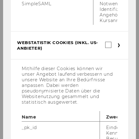
SimpleSAML
Notwendig zur
Identifizierung 
Institut/Abteilung
Angehörige/r für
Kursanmeldung.
Univ.Prof. Dr. Gerlinde Mautner
Institut für Englische
WEBSTATISTIK COOKIES (INKL. US-
Webstatis
ANBIETER)
Wirtschaftskommunikation
Cookies
(inkl.
US-
o.Univ.Prof. Dr. Franz Rainer
Anbieter)
Mithilfe dieser Cookies können wir
unser Angebot laufend verbessern und
Institut für Romanische
unsere Website an Ihre Bedürfnisse
anpassen. Dabei werden
Sprachen
pseudonymisierte Daten über die
Websitenutzung gesammelt und
o.Univ.Prof. Dr. Renate Rathmayr
statistisch ausgewertet.
Institut für Slawische Sprachen
Name
Zweck
_pk_id
Eindeutige
Kennzeichnun
Besuchers du