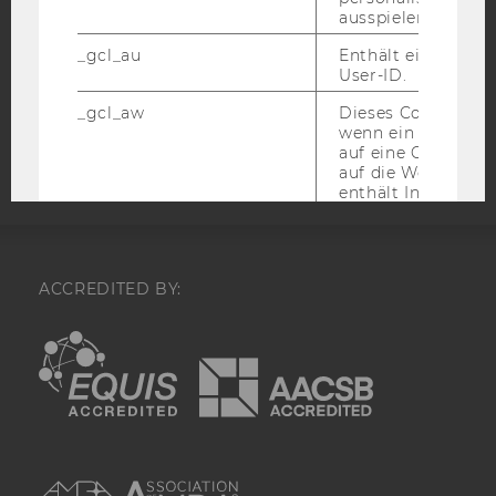
ausspielen.
STUDIENBEWERBER*INNEN UND STUDIERENDE
COOKIE EINSTELLUNGEN
_gcl_au
Enthält eine zufal
User-ID.
Barrierefreiheitserklärung
_gcl_aw
Dieses Cookie wird
wenn ein User über
Webseite
auf eine Google W
auf die Website ge
enthält Informatio
welche Werbeanzei
wurde.
xs
Wird verwendet, u
ACCREDITED BY:
Facebook-Sitzung
aufrechtzuerhalten
funktioniert in Ve
EQUIS
AACSB
dem c_user-Cookie
Identität des Users
Facebook zu authen
fr
Wird verwendet, 
Werbeanzeigen aus
AMBA
ihre Relevanz zu 
verbessern.