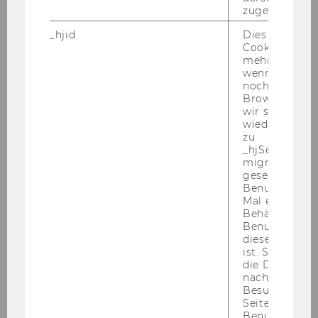
zugeordnet w
_hjid
Dies ist ein al
Cookie, das wi
mehr setzen, 
wenn ein Benu
noch in sein
Browser hat,
wir seinen We
wiederverwen
zu
_hjSessionUser
migrieren. Wi
gesetzt, wenn
Benutzer zum
Mal eine Seite
Behält die Hot
Benutzer-ID be
diese Seite e
ist. Stellt sic
die Daten von
Studienjahr 2005/2006
nachfolgende
Besuchen der
Seite derselb
Benutzer-ID