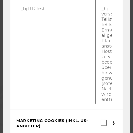
KARRIERENETZWERKE AN DER WU
_hjTLDTest
_hjTLDTest-Co
verschiedene
Teilstrings, bi
fehlschlägt.
Ermöglicht, 
WU COMMUNITY
allgemeinsten
Pfad zu ermitt
anstelle des
Hostnamens d
STUDIERENDE
zu verwenden 
bedeutet, das
über Subdom
ALUMNI
hinweg geme
genutzt werd
(sofern zutref
PRESSE
Nach dieser 
wird das Cook
entfernt.
MITARBEITENDE
MARKETING COOKIES (INKL. US-
Marketin
UNTERNEHMEN
ANBIETER)
Cookies
(inkl.