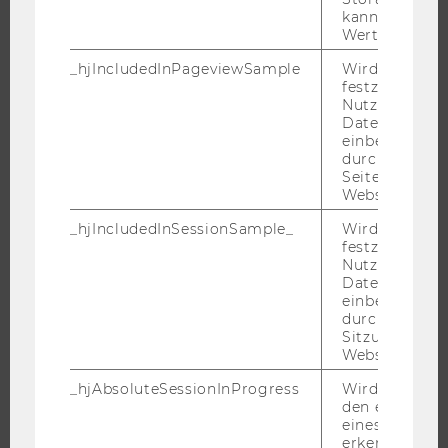
WIRTSCHAFT UND GESELLSCHAFT
kann. Wenn ja
Wert von 1 ges
CAMPUS
NEWS
_hjIncludedInPageviewSample
Wird gesetzt
festzustellen,
EVENTS ARCHIV
Nutzer in die
Datenstichpr
EVENTS
einbezogen wi
WU FOUNDATION
durch das
Seitenaufrufli
Website defini
_hjIncludedInSessionSample_
Wird gesetzt
JOBS
festzustellen,
Nutzer in die
Datenstichpr
JOBS
einbezogen wi
JOBPORTAL
durch das täg
Sitzungslimit 
RESEARCH CAREER
Website defini
WELCOME SERVICES
_hjAbsoluteSessionInProgress
Wird verwend
JOBS MIT WU-STUDIUM
den ersten Se
eines Benutze
KARRIEREKONTAKTE AN DER WU
erkennen.