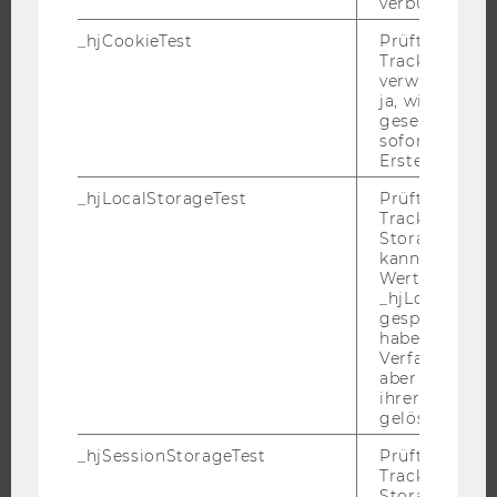
verbunden wir
STUDENT CLUBS
_hjCookieTest
Prüft, ob der 
Tracking Cod
verwenden ka
ja, wird ein W
gesetzt. Wird 
FORSCHUNG
sofort nach s
Erstellung ge
FORSCHUNGSPORTAL
_hjLocalStorageTest
Prüft, ob der 
FORSCHENDE
Tracking Code
IMPACT DER FORSCHUNG
Storage verw
kann. Wenn ja
ORGANISATION DER FORSCHUNG
Wert 1 gesetzt
_hjLocalStora
FORSCHUNGSINFRASTRUKTUR
gespeicherte
haben keine
Verfallszeit, 
aber fast sofo
UNIVERSITÄT
ihrer Erstellu
gelöscht.
ÜBER DIE WU
_hjSessionStorageTest
Prüft, ob der 
Tracking Cod
ORGANISATION
Storage verw