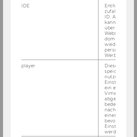
IDE
Enthält eine
wer­den gemäß § 5 der Richt­li­nie des Rek­to­rats
zufallsgenerie
für die Be­voll­mäch­ti­gung von Ar­beit­neh­me­rin­
ID. Anhand di
nen und Ar­beit­neh­mern der Wirt­schafts­uni­ver­
kann Google 
über verschie
si­tät Wien gemäß § 28 Uni­ver­si­täts­ge­setz 2002,
Websites
Mit­tei­lungs­blatt 21. Stück, Nr. 102, vom
domainübergr
27.2.2004, idgF (Ab­schluss von Werk­ver­trä­gen,
wiedererkenn
personalisiert
frei­en Dienst­ver­trä­gen sowie Ar­beits­ver­trä­gen
Werbung auss
ent­spre­chend den nä­he­ren Be­stim­mun­gen
der Richt­li­nie) be­voll­mäch­tigt:
player
Dieses Cooki
speichert
nutzerspezifi
Projekt
Einstellungen
ein eingebett
Projektleiterin/Projektleiter
Vimeo-Video
abgespielt wi
bedeutet, das
Befragung von
nächsten Ans
Entscheidungsträgern im
eines Vimeo-V
bevorzugten
Seminar- und Eventbereich
Einstellungen
werden.
ao. Univ.Prof. Dr. Andreas Zins