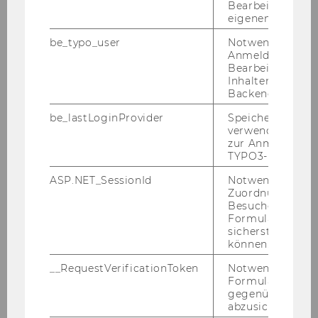
Bearbeitung des
eigenen Profils.
Projektleiterin/Projektleiter
be_typo_user
Notwendig für d
Anmeldung und
Integration durch Kooperation
Bearbeitung von
Inhalten im TYP
Dr. Matthias Fink
Backend.
be_lastLoginProvider
Speichert die zul
Project Orientation
verwendete Met
[International]
zur Anmeldung f
TYPO3-Backend.
Univ.Prof. Dr. Roland Gareis
ASP.NET_SessionId
Notwendig, um 
Zuordnung von
Besucher zu
Qualitätssicherung und
Formulareingab
Schulung in der
sicherstellen zu
Konsistenzprüfung
können.
__RequestVerificationToken
Notwendig, um 
Univ.Prof. Dr. Kurt Hornik
Formulareingab
gegenüber Angri
abzusichern.