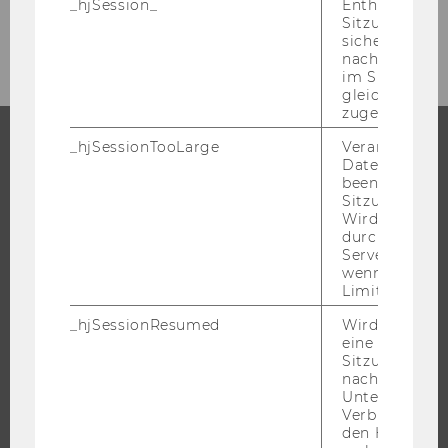
_hjSession_
Enthält die ak
September 2006
Sitzungsdaten.
sicher, dass
nachfolgende
im Sitzungsfe
gleichen Sitz
zugeordnet w
_hjSessionTooLarge
Veranlasst Hot
Datenerfassu
STUDIUM
beenden, wen
Sitzung zu vie
WARUM WU?
Wird automat
durch ein Sig
BACHELOR
Servers best
wenn die Sitz
MASTER
Limit überschr
DOKTORAT / PHD
_hjSessionResumed
Wird gesetzt,
EXECUTIVE EDUCATION
eine
BEWERBUNG UND ZULASSUNG
Sitzung/Aufz
nach einer
INFORMATIONEN FÜR STUDIERENDE
Unterbrechun
Verbindung w
INTERNATIONALE UND INCOMING EXCHANGE STUDIERENDE
den Hotjar-Se
ANGEBOTE FÜR SCHULEN UND STUDIENINTERESSIERTE