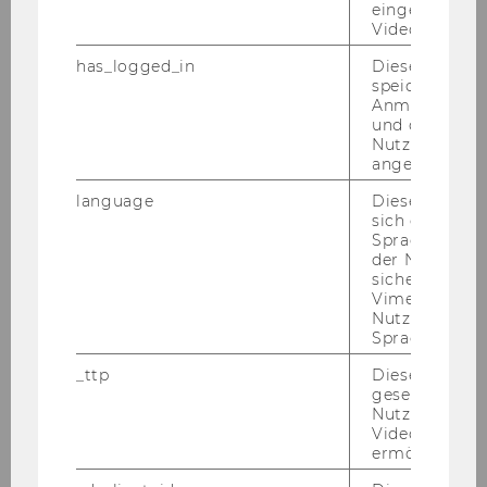
nen.
eingebettete
Video Players
has_logged_in
Dieses Cooki
speichert
AUS­GE­SCHRIE­BE­NE STEL­LEN:
Anmeldeinfo
und ob sich de
1.) Im
In­sti­tut für Fi­nan­zie­rung und Fi­nanz­
Nutzer*in jem
märk­te, Ab­tei­lung Be­trieb­li­che Fi­nan­zie­
angemeldet h
rung
, ist vor­aus­sicht­lich ab 15. De­zem­ber 2005
language
Dieses Cooki
bis 14. De­zem­ber 2009 die Stel­le
eines wis­sen­
sich die
schaft­li­chen Mit­ar­bei­ters/ einer wis­sen­
Spracheinstel
der Nutzer*in
schaft­li­chen Mit­ar­bei­te­rin
(Ar­beit­neh­me­rIn
sichergestellt
der Wirt­schafts­uni­ver­si­tät Wien gem. § 128 UG
Vimeo in der
2002 idgF),
voll­be­schäf­tigt
zu be­set­zen.
Nutzer ausge
Sprache ersch
Wir wei­sen Sie dar­auf hin, dass der WU-​
_ttp
Dieser Cookie
Entwicklungsplan für wis­sen­schaft­li­che Mit­ar­
gesetzt, um d
bei­ter/Wis­sen­schaft­li­che Mit­ar­bei­te­rin­nen eine
Nutzung des 
ma­xi­ma­le Be­fris­tungs­dau­er von 4 Jah­ren vor­
Videoplayers 
ermöglichen
sieht. Be­wer­ber/innen, die be­reits als Er­satz­
kräf­te an der WU be­schäf­tigt sind, kön­nen