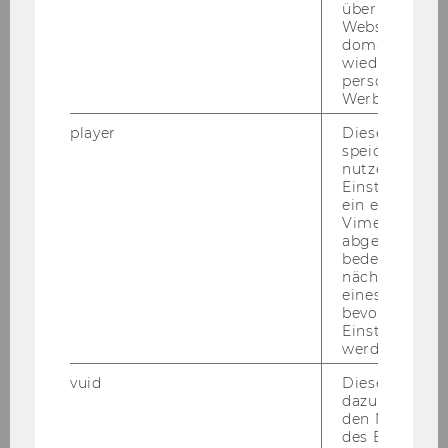
über verschie
Websites
domainübergr
wiedererkenn
personalisiert
Werbung auss
player
Dieses Cooki
speichert
nutzerspezifi
Einstellungen
ein eingebett
Vimeo-Video
abgespielt wi
bedeutet, das
nächsten Ans
eines Vimeo-V
bevorzugten
Einstellungen
werden.
vuid
Dieser Cookie
dazu eingeset
den Nutzungs
des Benutzers