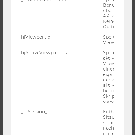
Benutzerattri
über die Hotja
JOBS
API gesendet
Keine explizit
JOBS
Gültigkeitsda
JOBPORTAL
hjViewportId
Speichert Ben
RESEARCH CAREER
Viewport-Deta
WELCOME SERVICES
hjActiveViewportIds
Speichert die
aktiven Benut
JOBS MIT WU-STUDIUM
Viewports. Sp
KARRIEREKONTAKTE AN DER WU
einen
expirationTi
KARRIERENETZWERKE AN DER WU
der zur Valid
aktiver Ansic
bei der
Skriptinitiali
verwendet wir
WU COMMUNITY
_hjSession_
Enthält die ak
Sitzungsdaten.
sicher, dass
STUDIERENDE
nachfolgende
im Sitzungsfe