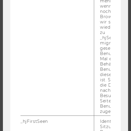
mehr setzen, 
WARUM WU?
wenn ein Benu
noch in sein
BACHELOR
Browser hat,
MASTER
wir seinen We
wiederverwen
DOKTORAT / PHD
zu
_hjSessionUser
EXECUTIVE EDUCATION
migrieren. Wi
BEWERBUNG UND ZULASSUNG
gesetzt, wenn
Benutzer zum
INFORMATIONEN FÜR STUDIERENDE
Mal eine Seite
INTERNATIONALE UND INCOMING EXCHANGE STUDIERENDE
Behält die Hot
Benutzer-ID be
ANGEBOTE FÜR SCHULEN UND STUDIENINTERESSIERTE
diese Seite e
ist. Stellt sic
STUDENT CLUBS
die Daten von
nachfolgende
Besuchen der
Seite derselb
FORSCHUNG
Benutzer-ID
zugeordnet w
FORSCHUNGSPORTAL
_hjFirstSeen
Identifiziert d
FORSCHENDE
Sitzung eines