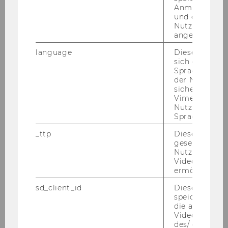
Anmeldeinfo
und ob sich de
Nutzer*in jem
Forschende
angemeldet h
language
Dieses Cooki
sich die
MORe – Meet Our Researchers 2026
Spracheinstel
der Nutzer*in
sichergestellt
MORe – Meet Our Researchers 2025
Vimeo in der
Nutzer ausge
Sprache ersch
MORe – Meet Our Researchers 2024
_ttp
Dieser Cookie
gesetzt, um d
Researcher of the Month 2023
Nutzung des 
Videoplayers 
ermöglichen
Researcher of the Month 2022
sd_client_id
Dieses Cooki
speichert Dat
Researcher of the Month 2021
die aktuellen
Videoeinstell
des/ der Benu
Researcher of the Month 2020