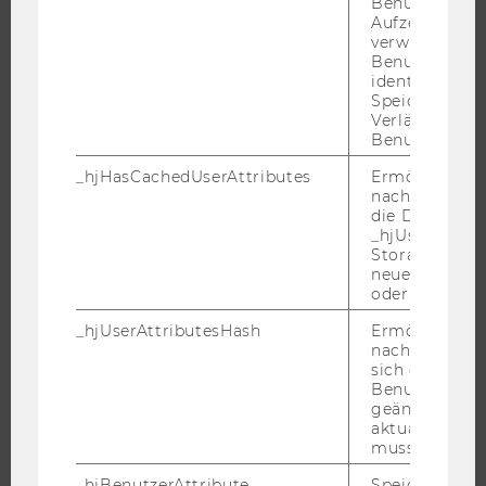
Benutzers. Wi
IMPACT DER FORSCHUNG
Aufzeichnungs
verwendet, u
ORGANISATION DER FORSCHUNG
Benutzersitz
FORSCHUNGSINFRASTRUKTUR
identifizieren.
Speicherdaue
Verlängert sic
Benutzeraktivi
UNIVERSITÄT
_hjHasCachedUserAttributes
Ermöglicht e
nachzuvollzie
die Daten in
ÜBER DIE WU
_hjUserAttrib
ORGANISATION
Storage auf 
neuesten Stan
WIRTSCHAFT UND GESELLSCHAFT
oder nicht.
CAMPUS
_hjUserAttributesHash
Ermöglicht e
NEWS
nachzuvollzie
sich ein
EVENTS ARCHIV
Benutzerattri
EVENTS
geändert hat
aktualisiert 
WU FOUNDATION
muss.
_hjBenutzerAttribute
Speichert