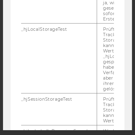
Newsletter
Bluesky
ja, wird ein W
gesetzt. Wird 
sofort nach s
Erstellung ge
_hjLocalStorageTest
Prüft, ob der 
Tracking Code
IMPRESSUM
Storage verw
kann. Wenn ja
BARRIEREFREIHEITSERKLÄRUNG WEBSEITE
Wert 1 gesetzt
DATENSCHUTZERKLÄRUNG
_hjLocalStora
gespeicherte
DATENSCHUTZERKLÄRUNG SOCIAL MEDIA
haben keine
Verfallszeit, 
DATENSCHUTZERKLÄRUNG
aber fast sofo
STUDIENBEWERBER*INNEN UND STUDIERENDE
ihrer Erstellu
COOKIE EINSTELLUNGEN
gelöscht.
_hjSessionStorageTest
Prüft, ob der 
Barrierefreiheitserklärung
Tracking Cod
Storage verw
Webseite
kann. Wenn ja
Wert von 1 ges
_hjIncludedInPageviewSample
Wird gesetzt