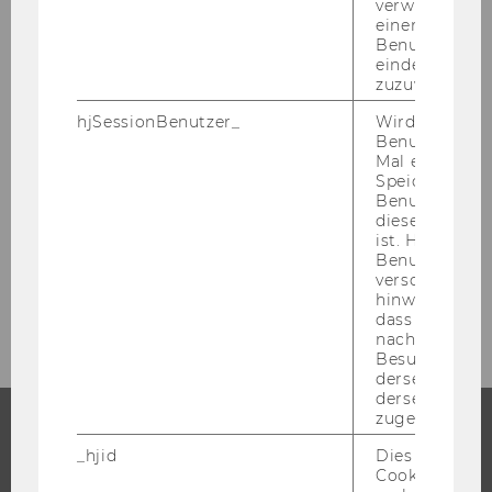
verwendet, u
Stefan Storr
einem/einer
Benutzer*in e
Rupert Sausgruber
eindeutige ID
zuzuweisen
hjSessionBenutzer_
Wird gesetzt,
Researcher of the Month 2019
Benutzer zum
Mal eine Seite
Researcher of the Month 2018
Speichert die 
Benutzer-ID, d
diese Seite e
Researcher of the Month 2017
ist. Hotjar ver
Benutzer nich
verschiedene
Researcher of the Month 2016
hinweg.Stellt 
dass Daten v
nachfolgende
Besuchen auf
derselben We
derselben Ben
zugeordnet w
_hjid
Dies ist ein al
STUDIUM
Cookie, das wi