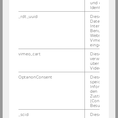
und einen per
Identifikatio
Alyssa Schneebaum
_rdt_uuid
Dieses Cooki
Daten über di
Interaktionen
Alexander Mohr
Benutzer*inne
Websites, auf
Giuseppe Delmestri
Vimeo-Video
eingebettet is
Nadine Thielemann
vimeo_cart
Dieses Cookie
verwendet, u
Gregor Kastner
überprüfen, wi
Video abgespi
Marcel Bilger
OptanonConsent
Dieses Cooki
speichert
Eva Eberhartinger
Informatione
den
Zustimmungs
Susanne Kopf
(Consent) ein
Besuchers.
Sabrina Kirrane
_scid
Dieses Cookie