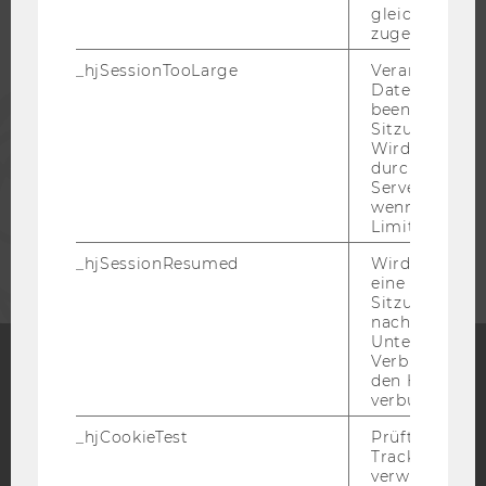
gleichen Sitz
zugeordnet w
ALUMNI
_hjSessionTooLarge
Veranlasst Hot
Datenerfassu
PRESSE
beenden, wen
Sitzung zu vie
Wird automat
MITARBEITENDE
durch ein Sig
Servers best
wenn die Sitz
Limit überschr
UNTERNEHMEN
_hjSessionResumed
Wird gesetzt,
eine
Sitzung/Aufz
nach einer
Unterbrechun
Verbindung w
den Hotjar-Se
Facebook
Instagram
Blog
verbunden wir
_hjCookieTest
Prüft, ob der 
Tracking Cod
verwenden ka
YouTube