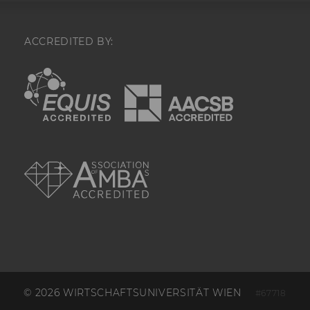
festzustellen,
Nutzer in die
Datenstichpr
einbezogen wi
ACCREDITED BY:
durch das
Seitenaufrufli
EQUIS
AACSB
Website defini
_hjIncludedInSessionSample_
Wird gesetzt
festzustellen,
Nutzer in die
Datenstichpr
AMBA
einbezogen wi
durch das täg
Sitzungslimit 
Website defini
_hjAbsoluteSessionInProgress
Wird verwend
den ersten Se
eines Benutze
erkennen.
_hjTLDTest
_hjTLDTest-Co
verschiedene
© 2026 WIRTSCHAFTSUNIVERSITÄT WIEN
#67718
Teilstrings, bi