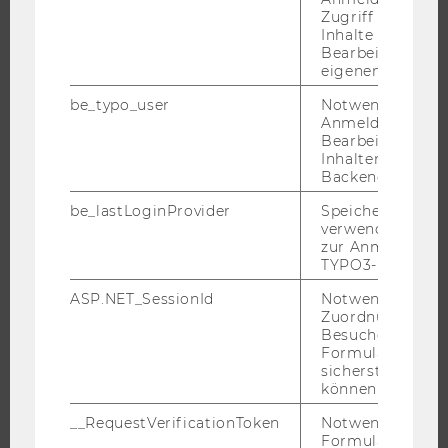
Zugriff auf gesc
Inhalte oder zur
UNIVERSITÄT
Bearbeitung des
eigenen Profils.
ÜBER DIE WU
be_typo_user
Notwendig für d
Anmeldung und
ORGANISATION
Bearbeitung von
WIRTSCHAFT UND GESELLSCHAFT
Inhalten im TYP
Backend.
CAMPUS
NEWS
be_lastLoginProvider
Speichert die zul
verwendete Met
EVENTS ARCHIV
zur Anmeldung f
TYPO3-Backend.
EVENTS
WU FOUNDATION
ASP.NET_SessionId
Notwendig, um 
Zuordnung von
Besucher zu
Formulareingab
sicherstellen zu
JOBS
können.
__RequestVerificationToken
Notwendig, um 
JOBS
Formulareingab