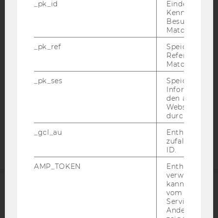
_pk_id
Eindeutige
IMPRESSUM
Kennzeichnun
Besuchers du
BARRIEREFREIHEITSERKLÄRUNG WEBSEITE
Matomo.
DATENSCHUTZERKLÄRUNG
_pk_ref
Speicherung 
DATENSCHUTZERKLÄRUNG SOCIAL MEDIA
Referrers dur
Matomo.
DATENSCHUTZERKLÄRUNG
STUDIENBEWERBER*INNEN UND STUDIERENDE
_pk_ses
Speicherung 
Informatione
COOKIE EINSTELLUNGEN
den aktuellen
Webseitenbe
durch Matom
Barrierefreiheitserklärung
Webseite
_gcl_au
Enthält eine
zufallsgenerie
ID.
AMP_TOKEN
Enthält ein To
verwendet we
kann, um eine
vom AMP-Clie
ACCREDITED BY:
Service abzur
Andere mögli
EQUIS
AACSB