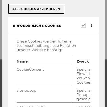
tran­sac­tion in the ABAP Work­bench reads
ALLE COOKIES AKZEPTIEREN
Screen Pain­ter: In­iti­al Screen.
[vgl. www.sa­p­in­fo.net/glos­sa­ry (6.01.2002), URL]
Erforderl
ERFORDERLICHE COOKIES
Cookies
Diese Cookies werden für eine
technisch reibungslose Funktion
unserer Website benötigt.
Name
Zweck
CookieConsent
Speichert Ihre
Einwilligung zur
STUDIUM
Verwendung vo
Cookies.
WARUM WU?
site-popup
Speichert ob ein
BACHELOR
Popup ausgefüll
geschlossen wur
MASTER
DOKTORAT / PHD