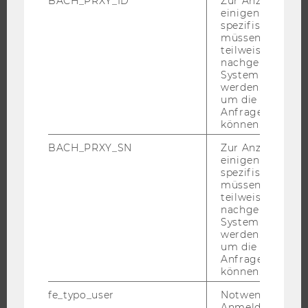
BACH_PRXY_ID
Zur Anzeige von
einigen WU-
EXECUTIVE EDUCATION
spezifischen Inh
BEWERBUNG UND ZULASSUNG
müssen Informa
teilweise von
INFORMATIONEN FÜR STUDIERENDE
nachgelagerten
System abgefra
INTERNATIONALE UND INCOMING EXCHANGE STUDIERENDE
werden. Notwen
ANGEBOTE FÜR SCHULEN UND STUDIENINTERESSIERTE
um die Antwort 
Anfrage zuordne
STUDENT CLUBS
können.
BACH_PRXY_SN
Zur Anzeige von
einigen WU-
spezifischen Inh
FORSCHUNG
müssen Informa
teilweise von
FORSCHUNGSPORTAL
nachgelagerten
System abgefra
FORSCHENDE
werden. Notwen
IMPACT DER FORSCHUNG
um die Antwort 
Anfrage zuordne
ORGANISATION DER FORSCHUNG
können.
FORSCHUNGSINFRASTRUKTUR
fe_typo_user
Notwendig für d
Anmeldung und