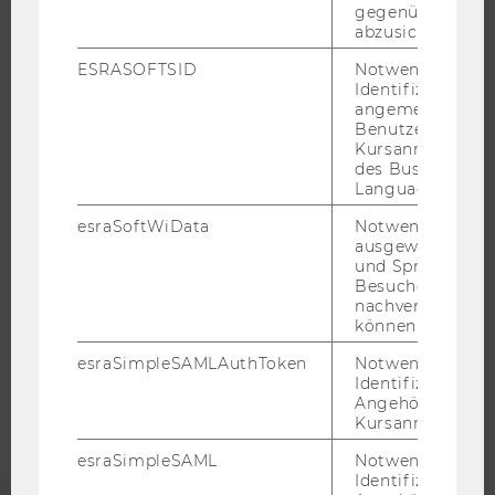
JOBPORTAL
gegenüber Angri
abzusichern.
RESEARCH CAREER
ESRASOFTSID
Notwendig zur
WELCOME SERVICES
Identifizierung 
JOBS MIT WU-STUDIUM
angemeldeten
Benutzers im
KARRIEREKONTAKTE AN DER WU
Kursanmeldung
KARRIERENETZWERKE AN DER WU
des Business
Language Center
esraSoftWiData
Notwendig um
ausgewählte Sp
und Sprachkurse
WU COMMUNITY
Besuchers
nachverfolgen z
können.
STUDIERENDE
esraSimpleSAMLAuthToken
Notwendig zur
Identifizierung 
Angehörige/r für
ALUMNI
Kursanmeldung.
esraSimpleSAML
Notwendig zur
Identifizierung 
PRESSE