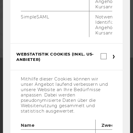
Angehörige/r für
Kursanmeldung.
MITARBEITENDE
SimpleSAML
Notwendig zur
Identifizierung 
Angehörige/r für
UNTERNEHMEN
Kursanmeldung.
WEBSTATISTIK COOKIES (INKL. US-
Webstatis
ANBIETER)
Cookies
(inkl.
US-
Anbieter)
Facebook
Instagram
Blog
Mithilfe dieser Cookies können wir
unser Angebot laufend verbessern und
unsere Website an Ihre Bedürfnisse
anpassen. Dabei werden
pseudonymisierte Daten über die
YouTube
Newsletter
Bluesky
Websitenutzung gesammelt und
statistisch ausgewertet.
Name
Zweck