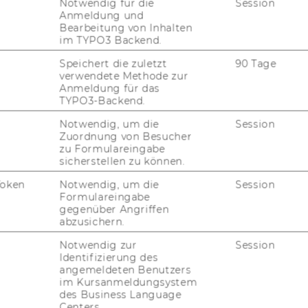
Notwendig für die
Session
Anmeldung und
Bearbeitung von Inhalten
im TYPO3 Backend.
FORSCHUNG
Speichert die zuletzt
90 Tage
WU
verwendete Methode zur
FORSCHUNGSPORTAL
Anmeldung für das
TYPO3-Backend.
ST
FORSCHENDE
Notwendig, um die
Session
Zuordnung von Besucher
IMPACT DER FORSCHUNG
zu Formulareingabe
AL
sicherstellen zu können.
ORGANISATION DER
Token
Notwendig, um die
Session
FORSCHUNG
PR
Formulareingabe
gegenüber Angriffen
FORSCHUNGSINFRASTRUKTUR
abzusichern.
MI
Notwendig zur
Session
Identifizierung des
angemeldeten Benutzers
UN
im Kursanmeldungsystem
des Business Language
Centers.