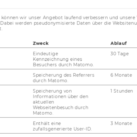
KARRIEREKONTAKTE AN DER
WU
s können wir unser Angebot laufend verbessern und unsere 
. Dabei werden pseudonymisierte Daten über die Website
KARRIERENETZWERKE AN DER
t.
WU
Zweck
Ablauf
Eindeutige
30 Tage
Kennzeichnung eines
Besuchers durch Matomo.
Speicherung des Referrers
6 Monate
durch Matomo.
uTube
Newsletter
Bluesky
ACCREDITED B
Speicherung von
1 Stunden
EQUIS
AAC
Informationen über den
aktuellen
Webseitenbesuch durch
Matomo.
Enthält eine
3 Monate
G WEBSEITE
zufallsgenerierte User-ID.