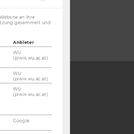
Cookies
(inkl.
US-
Website an Ihre
Anbieter)
nutzung gesammelt und
Anbieter
WU
(piwik.wu.ac.at)
WU
(piwik.wu.ac.at)
Y:
WU
SB
AMBA
(piwik.wu.ac.at)
Google