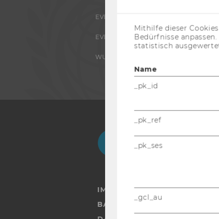
EVENTS ARCHIV
Mithilfe dieser Cookie
Bedürfnisse anpassen
EVENTS
statistisch ausgewerte
WU FOUNDATION
Name
_pk_id
_pk_ref
Facebook
Instagram
Blog
Yo
_pk_ses
IMPRESSUM
_gcl_au
BARRIEREFREIHEITSERKLÄRUN
DATENSCHUTZERKLÄRUNG