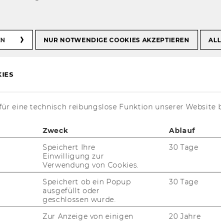
equirements
EN
NUR NOTWENDIGE COOKIES AKZEPTIEREN
ALL
IES
­ti­on
ür eine technisch reibungslose Funktion unserer Website 
Zweck
Ablauf
Speichert Ihre
30 Tage
Einwilligung zur
Verwendung von Cookies.
Speichert ob ein Popup
30 Tage
ausgefüllt oder
geschlossen wurde.
th SAP R/3
Zur Anzeige von einigen
20 Jahre