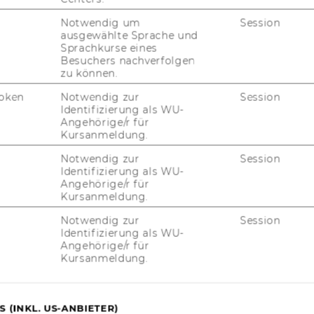
Notwendig um
Session
ausgewählte Sprache und
Sprachkurse eines
Besuchers nachverfolgen
zu können.
oken
Notwendig zur
Session
Identifizierung als WU-
Angehörige/r für
Kursanmeldung.
JOBS
Notwendig zur
Session
Identifizierung als WU-
JOBS
Angehörige/r für
Kursanmeldung.
JOBPORTAL
Notwendig zur
Session
Identifizierung als WU-
RESEARCH CAREER
Angehörige/r für
Kursanmeldung.
WELCOME SERVICES
JOBS MIT WU-STUDIUM
 (INKL. US-ANBIETER)