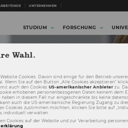
ARBEITENDE
UNTERNEHMEN
STUDIUM
FORSCHUNG
UNIVE
hre Wahl.
Web­site Coo­kies. Davon sind ei­ni­ge für den Be­trieb un­se­rer
­nal. Wenn Sie auf den But­ton „Alle Coo­kies ak­zep­tie­ren“ kli
damit auch den Coo­kies
US-​amerikanischer An­bie­ter
zu. Da­
oo­kie er­ho­be­nen per­so­nen­be­zo­ge­nen Daten kei­nem dem 
haben in die­sem Fall nur ein­ge­schränk­te bis keine da­ten­sc
e kann auch die US-​amerikanische Re­gie­rung Zu­gang zu die
n Coo­kies zu­stim­men möch­ten, kli­cken Sie bitte auf „In­di­vi­d
n­di­vi­du­ell ver­wal­ten.
ERP - Enterprise and Resource Management
Glossary
den Cookies auf der Website und zur Verarbeitung persone
ements
erklärung
.