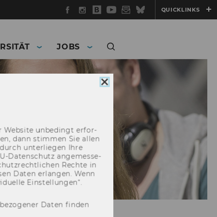
Facebook
Instagram
WU
YouTube
Newsletter
Bluesky
QUICKLINKS
Blog
RSITÄT
JOBS
Cookie
Consent
schließen
 Web­site un­be­dingt er­for­
­cken, dann stim­men Sie allen
durch un­ter­lie­gen Ihre
EU-​Datenschutz an­ge­mes­se­
hutz­recht­li­chen Rech­te in
­sen Daten er­lan­gen. Wenn
u­el­le Ein­stel­lun­gen“.
nbezogener Daten finden