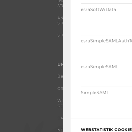
INCOMING EXCHANGE
STUDIERENDE
esraSoftWiData
ANGEBOTE FÜR SCHULEN UND
STUDIENINTERESSIERTE
STUDENT CLUBS
esraSimpleSAMLAuthT
UNIVERSITÄT
esraSimpleSAML
ÜBER DIE WU
ORGANISATION
SimpleSAML
WIRTSCHAFT UND
GESELLSCHAFT
CAMPUS
WEBSTATISTIK COOKIES
NEWS