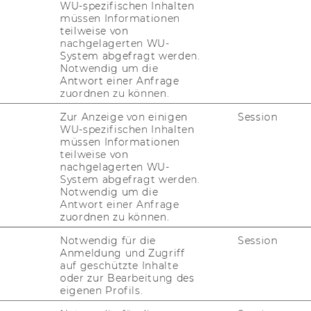
WU-spezifischen Inhalten
müssen Informationen
i­on
teilweise von
nachgelagerten WU-
System abgefragt werden.
Notwendig um die
e ma­nu­fac­tu­red (or that have been ma­nu­fac­
Antwort einer Anfrage
d pro­duc­tion en­vi­ron­ment or in an
zuordnen zu können.
nt.
Zur Anzeige von einigen
Session
te­ri­als are ma­nu­fac­tu­red for the sales order
WU-spezifischen Inhalten
müssen Informationen
re not pla­ced into the make-​to-stock in­ven­
teilweise von
nachgelagerten WU-
i­re­ments ma­te­ri­als, collec­ti­ve re­qui­re­ments
System abgefragt werden.
Notwendig um die
ake-​to-stock in­ven­to­ry. Whe­ther a ma­te­ri­al
Antwort einer Anfrage
 ma­te­ri­al or a collec­ti­ve re­qui­re­ments ma­te­
zuordnen zu können.
al mas­ter.
Notwendig für die
Session
ry (6.01.2002), URL]
Anmeldung und Zugriff
auf geschützte Inhalte
oder zur Bearbeitung des
eigenen Profils.