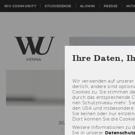
WU COMMUNITY
STUDIERENDE
ALUMNI
PRESSE
MIT
Ihre Daten, I
Wir ver­wen­den auf un­se­rer 
der­lich, an­de­re sind op­tio
Coo­kies zu. Sie stim­men 
durch das ent­spre­chen­de C
nen Schutz­ni­veau mehr. Sie 
den USA und ins­be­son­de­r
Sie kei­nen oder nur ein­zel­ne
Dort kön­nen Sie die Coo­kies i
WU (Wirtschaftsuniversität Wien)
Weitere Informationen zu 
I - 21 Entries
Individual Requir
Sie in unserer
Datenschutz