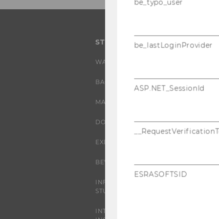
be_typo_user
STUDIUM
be_lastLoginProvider
WARUM WU?
BACHELOR
ASP.NET_SessionId
MASTER
DOKTORAT / PHD
__RequestVerification
EXECUTIVE EDUCATION
BEWERBUNG UND ZULASSUNG
ESRASOFTSID
INFORMATIONEN FÜR
STUDIERENDE
INTERNATIONALE UND