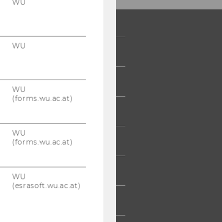
WU
WU
 COMMUNITY
UDIERENDE
WU
(forms.wu.ac.at)
UMNI
WU
ESSE
(forms.wu.ac.at)
TARBEITENDE
WU
(esrasoft.wu.ac.at)
TERNEHMEN