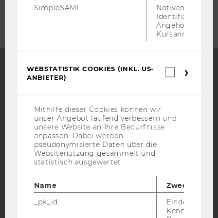
UNTERNEHMEN
SimpleSAML
Notwendig zur
Identifizierung 
Angehörige/r für
Kursanmeldung.
WEBSTATISTIK COOKIES (INKL. US-
Webstatis
ANBIETER)
Cookies
Facebook
Instagram
Blog
(inkl.
US-
Anbieter)
Mithilfe dieser Cookies können wir
unser Angebot laufend verbessern und
YouTube
Newsletter
Bluesky
unsere Website an Ihre Bedürfnisse
anpassen. Dabei werden
pseudonymisierte Daten über die
Websitenutzung gesammelt und
statistisch ausgewertet.
IMPRESSUM
Name
Zweck
BARRIEREFREIHEITSERKLÄRUNG WEBSEITE
_pk_id
Eindeutige
DATENSCHUTZERKLÄRUNG
Kennzeichnun