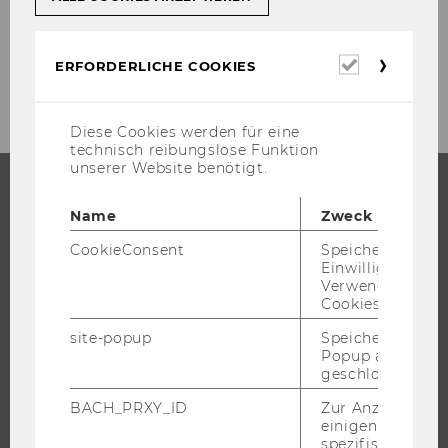
Erforderl
ERFORDERLICHE COOKIES
Cookies
Diese Cookies werden für eine
technisch reibungslose Funktion
unserer Website benötigt.
Name
Zweck
STUDIUM
CookieConsent
Speichert Ihre
WARUM WU?
Einwilligung zur
Verwendung vo
BACHELOR
Cookies.
MASTER
site-popup
Speichert ob ein
DOKTORAT / PHD
Popup ausgefüll
geschlossen wur
EXECUTIVE EDUCATION
BEWERBUNG UND ZULASSUNG
BACH_PRXY_ID
Zur Anzeige von
einigen WU-
INFORMATIONEN FÜR STUDIERENDE
spezifischen Inh