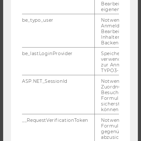
Bearbeitung des
ORGANISATION
eigenen Profils.
WIRTSCHAFT UND GESELLSCHAFT
be_typo_user
Notwendig für d
Anmeldung und
CAMPUS
Bearbeitung von
NEWS
Inhalten im TYP
Backend.
EVENTS ARCHIV
be_lastLoginProvider
Speichert die zul
EVENTS
verwendete Met
WU FOUNDATION
zur Anmeldung f
TYPO3-Backend.
ASP.NET_SessionId
Notwendig, um 
Zuordnung von
JOBS
Besucher zu
Formulareingab
JOBS
sicherstellen zu
können.
JOBPORTAL
__RequestVerificationToken
Notwendig, um 
RESEARCH CAREER
Formulareingab
WELCOME SERVICES
gegenüber Angri
abzusichern.
JOBS MIT WU-STUDIUM