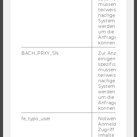
müssen Informa
INTERNATIONALE UND INCOMING EXCHANGE STUDIERENDE
teilweise von
ANGEBOTE FÜR SCHULEN UND STUDIENINTERESSIERTE
nachgelagerten
System abgefra
STUDENT CLUBS
werden. Notwen
um die Antwort 
Anfrage zuordne
können.
FORSCHUNG
BACH_PRXY_SN
Zur Anzeige von
einigen WU-
FORSCHUNGSPORTAL
spezifischen Inh
müssen Informa
FORSCHENDE
teilweise von
IMPACT DER FORSCHUNG
nachgelagerten
System abgefra
ORGANISATION DER FORSCHUNG
werden. Notwen
um die Antwort 
FORSCHUNGSINFRASTRUKTUR
Anfrage zuordne
können.
fe_typo_user
Notwendig für d
UNIVERSITÄT
Anmeldung und
Zugriff auf gesc
Inhalte oder zur
ÜBER DIE WU