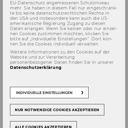
EU-​Datenschutz an­ge­mes­se­nen Schutz­ni­veau
mehr. Sie haben in die­sem Fall nur ein­ge­schränk­
te bis keine da­ten­schutz­recht­li­chen Rech­te in
den USA und ins­be­son­de­re kann auch die US-​
Ger­man Trans­la­ti­on
amerikanische Re­gie­rung Zu­gang zu die­sen
Daten er­lan­gen. Wenn Sie kei­nen oder nur ein­zel­
nen Coo­kies zu­stim­men möch­ten, kli­cken Sie
Info Cube
bitte auf „In­di­vi­du­el­le Ein­stel­lun­gen“. Dort kön­
nen Sie die Coo­kies in­di­vi­du­ell ver­wal­ten.
Weitere Informationen zu den Cookies auf der
Ca­te­go­ry
Website und zur Verarbeitung
personenbezogener Daten finden Sie in unserer
Data Ware­house Ma­nage­ment
Datenschutzerklärung
.
Short De­scrip­ti­on
INDIVIDUELLE EINSTELLUNGEN
A sys­tem of lo­gi­cal cubes in which the user is
in­te­rested.
NUR NOTWENDIGE COOKIES AKZEPTIEREN
[vgl. Data Ware­house Ma­nage­ment Using SAP
BW, Pros­ser/Os­simitz (2001)]
ALLE COOKIES AKZEPTIEREN