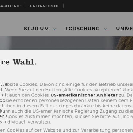
ARBEITENDE
UNTERNEHMEN
STUDIUM
FORSCHUNG
UNIVE
hre Wahl.
Web­site Coo­kies. Davon sind ei­ni­ge für den Be­trieb un­se­rer
­nal. Wenn Sie auf den But­ton „Alle Coo­kies ak­zep­tie­ren“ kli
damit auch den Coo­kies
US-​amerikanischer An­bie­ter
zu. Da­
oo­kie er­ho­be­nen per­so­nen­be­zo­ge­nen Daten kei­nem dem 
haben in die­sem Fall nur ein­ge­schränk­te bis keine da­ten­sc
e kann auch die US-​amerikanische Re­gie­rung Zu­gang zu die
n Coo­kies zu­stim­men möch­ten, kli­cken Sie bitte auf „In­di­vi­d
ERP - Enterprise and Resource Management
Glossary
n­di­vi­du­ell ver­wal­ten.
den Cookies auf der Website und zur Verarbeitung persone