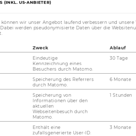
 (INKL. US-ANBIETER)
s können wir unser Angebot laufend verbessern und unsere 
JOBS
. Dabei werden pseudonymisierte Daten über die Website
t.
JOBS
Zweck
Ablauf
JOBPORTAL
Eindeutige
30 Tage
Kennzeichnung eines
RESEARCH CAREER
Besuchers durch Matomo.
WELCOME SERVICES
Speicherung des Referrers
6 Monate
durch Matomo.
JOBS MIT WU-STUDIUM
Speicherung von
1 Stunden
Informationen über den
KARRIEREKONTAKTE AN DER
aktuellen
WU
Webseitenbesuch durch
Matomo.
KARRIERENETZWERKE AN DER
WU
Enthält eine
3 Monate
zufallsgenerierte User-ID.