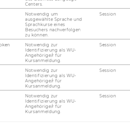
Centers.
ST
FORSCHENDE
Notwendig um
Session
ausgewählte Sprache und
IMPACT DER FORSCHUNG
Sprachkurse eines
AL
Besuchers nachverfolgen
zu können.
ORGANISATION DER
FORSCHUNG
oken
Notwendig zur
Session
PR
Identifizierung als WU-
FORSCHUNGSINFRASTRUKTUR
Angehörige/r für
Kursanmeldung.
MI
Notwendig zur
Session
Identifizierung als WU-
UN
Angehörige/r für
Kursanmeldung.
Notwendig zur
Session
Identifizierung als WU-
Angehörige/r für
Kursanmeldung.