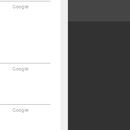
Google
Y:
SB
AMBA
Google
Google