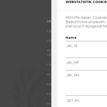
WEBSTATISTIK COOKIES
Mithilfe dieser Cookie
UNIVERSITÄT
Bedürfnisse anpassen
statistisch ausgewerte
ÜBER DIE WU
Name
ORGANISATION
_pk_id
WIRTSCHAFT UND
GESELLSCHAFT
_pk_ref
CAMPUS
NEWS
_pk_ses
EVENTS ARCHIV
EVENTS
_gcl_au
WU FOUNDATION