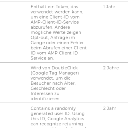
Enthält ein Token, das
1 Jahr
verwendet werden kann,
um eine Client-ID vom
AMP-Client-ID-Service
abzurufen. Andere
mögliche Werte zeigen
Opt-out, Anfrage im
uTube
Newsletter
Bluesky
Gange oder einen Fehler
ACCREDITED B
beim Abrufen einer Client-
EQUIS
AAC
ID vom AMP Client ID
Service an.
--
Wird von DoubleClick
2 Jahre
(Google Tag Manager)
verwendet, um die
G WEBSEITE
Besucher nach Alter,
Geschlecht oder
Interessen zu
identifizieren.
IAL MEDIA
UDIENBEWERBER*INNEN
Contains a randomly
2 Jahr
generated user ID. Using
this ID, Google Analytics
can recognize returning