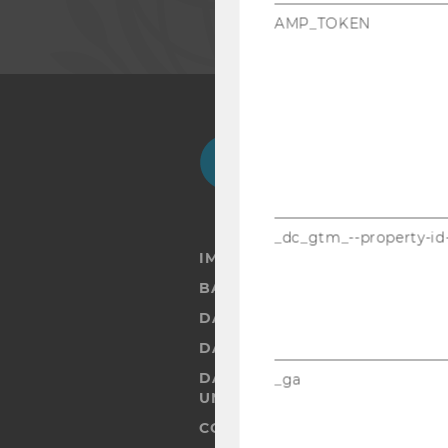
AMP_TOKEN
Facebook
Instagram
Blog
Yo
_dc_gtm_--property-id
IMPRESSUM
BARRIEREFREIHEITSERKLÄRUN
DATENSCHUTZERKLÄRUNG
DATENSCHUTZERKLÄRUNG SOC
DATENSCHUTZERKLÄRUNG ST
_ga
UND STUDIERENDE
COOKIE EINSTELLUNGEN