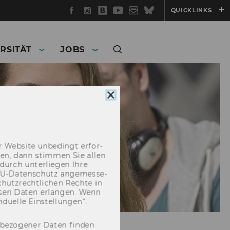
Facebook
Instagram
WU
YouTube
Newsletter
Bluesky
QUICKLINKS
Blog
RSITÄT
JOBS
Cookie
Consent
schließen
 Web­site un­be­dingt er­for­
­cken, dann stim­men Sie allen
durch un­ter­lie­gen Ihre
EU-​Datenschutz an­ge­mes­se­
hutz­recht­li­chen Rech­te in
­sen Daten er­lan­gen. Wenn
u­el­le Ein­stel­lun­gen“.
nbezogener Daten finden