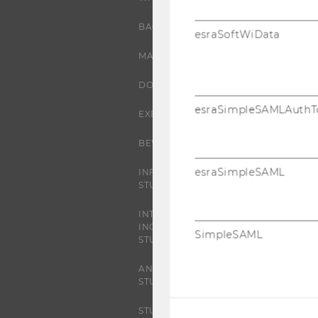
BACHELOR
esraSoftWiData
MASTER
DOKTORAT / PHD
esraSimpleSAMLAuthT
EXECUTIVE EDUCATION
BEWERBUNG UND ZULASSUNG
esraSimpleSAML
INFORMATIONEN FÜR
STUDIERENDE
INTERNATIONALE UND
INCOMING EXCHANGE
SimpleSAML
STUDIERENDE
ANGEBOTE FÜR SCHULEN UND
STUDIENINTERESSIERTE
STUDENT CLUBS