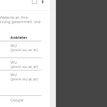
Webstatistik
Cookies
(inkl.
US-
Website an Ihre
Anbieter)
nutzung gesammelt und
Anbieter
WU
(piwik.wu.ac.at)
WU
(piwik.wu.ac.at)
WU
(piwik.wu.ac.at)
Google