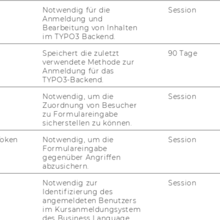
em­ployees, while re­cei­ver cost cen­ter II has
Notwendig für die
Session
Anmeldung und
would as­sess 10% of the costs from the cost
Bearbeitung von Inhalten
 cost cen­ter I and 90% to re­cei­ver cost cen­ter
im TYPO3 Backend.
en­der cost cen­ter Ca­fe­te­ria and the de­bits
Speichert die zuletzt
90 Tage
cen­ters are all as­si­gned via the as­sess­ment
verwendete Methode zur
he sys­tem set­tings, you can as­sess all the
Anmeldung für das
r Ca­fe­te­ria or only part of them.
TYPO3-Backend.
ry (5.01.2001), URL]
Notwendig, um die
Session
Zuordnung von Besucher
zu Formulareingabe
sicherstellen zu können.
Token
Notwendig, um die
Session
Formulareingabe
gegenüber Angriffen
abzusichern.
Notwendig zur
Session
Identifizierung des
FORSCHUNG
angemeldeten Benutzers
WU
im Kursanmeldungsystem
des Business Language
FORSCHUNGSPORTAL