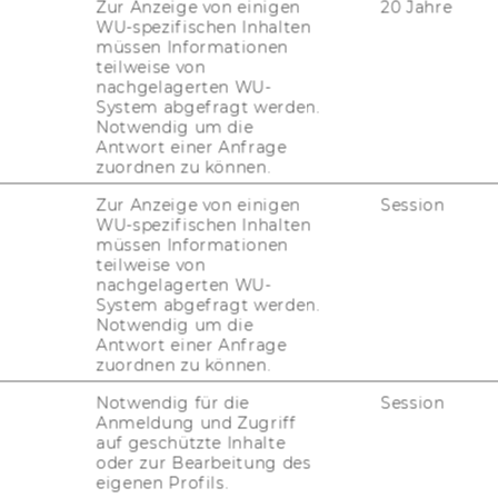
Zur Anzeige von einigen
20 Jahre
WU-spezifischen Inhalten
müssen Informationen
teilweise von
i­on
nachgelagerten WU-
System abgefragt werden.
Notwendig um die
Antwort einer Anfrage
r­nal cost al­lo­ca­ti­on by which you al­lo­ca­te
zuordnen zu können.
r cost cen­ter to re­cei­ver CO ob­jects (or­ders,
) under an as­sess­ment cost ele­ment. The
Zur Anzeige von einigen
Session
WU-spezifischen Inhalten
e keys de­fi­ned by the user.
müssen Informationen
teilweise von
he fol­lo­wing:
nachgelagerten WU-
ere the user de­ter­mi­nes the as­sess­ment se­
System abgefragt werden.
Notwendig um die
Antwort einer Anfrage
the sys­tem de­ter­mi­nes the se­quence ite­ra­
zuordnen zu können.
Notwendig für die
Session
Anmeldung und Zugriff
he cost cen­ter Ca­fe­te­ria to re­cei­ver cost
auf geschützte Inhalte
oder zur Bearbeitung des
ta­tis­ti­cal key fi­gu­re em­ployees for each cost
eigenen Profils.