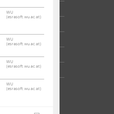
UDIERENDE
WU
(esrasoft.wu.ac.at)
UMNI
WU
ESSE
(esrasoft.wu.ac.at)
TARBEITENDE
WU
(esrasoft.wu.ac.at)
TERNEHMEN
WU
(esrasoft.wu.ac.at)