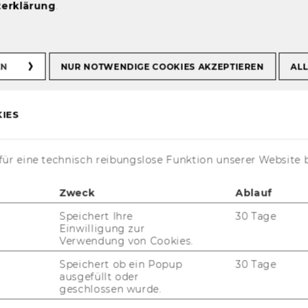
erklärung
.
EN
NUR NOTWENDIGE COOKIES AKZEPTIEREN
ALL
IES
­ti­on
ür eine technisch reibungslose Funktion unserer Website 
chät­zung, Taxe, Um­la­ge, Ver­an­la­gung (Steu­
Zweck
Ablauf
Speichert Ihre
30 Tage
Einwilligung zur
Verwendung von Cookies.
Speichert ob ein Popup
30 Tage
ausgefüllt oder
geschlossen wurde.
th SAP R/3