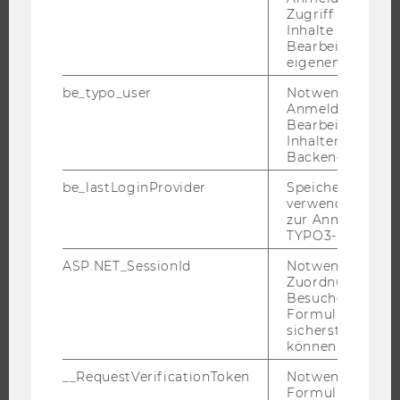
Zugriff auf gesc
UNIVERSITÄT
Inhalte oder zur
Bearbeitung des
eigenen Profils.
ÜBER DIE WU
ORGANISATION
be_typo_user
Notwendig für d
Anmeldung und
WIRTSCHAFT UND GESELLSCHAFT
Bearbeitung von
Inhalten im TYP
CAMPUS
Backend.
NEWS
be_lastLoginProvider
Speichert die zul
EVENTS ARCHIV
verwendete Met
EVENTS
zur Anmeldung f
TYPO3-Backend.
WU FOUNDATION
ASP.NET_SessionId
Notwendig, um 
Zuordnung von
Besucher zu
Formulareingab
JOBS
sicherstellen zu
können.
JOBS
__RequestVerificationToken
Notwendig, um 
JOBPORTAL
Formulareingab