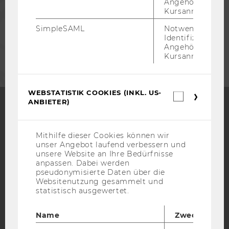
Angehörige/r für
Kursanmeldung.
MITARBEITENDE
SimpleSAML
Notwendig zur
Identifizierung 
UNTERNEHMEN
Angehörige/r für
Kursanmeldung.
WEBSTATISTIK COOKIES (INKL. US-
Webstatis
ANBIETER)
Cookies
(inkl.
Facebook
Instagram
Blog
US-
Anbieter)
Mithilfe dieser Cookies können wir
unser Angebot laufend verbessern und
unsere Website an Ihre Bedürfnisse
YouTube
anpassen. Dabei werden
Newsletter
Bluesky
pseudonymisierte Daten über die
Websitenutzung gesammelt und
statistisch ausgewertet.
Name
Zweck
IMPRESSUM