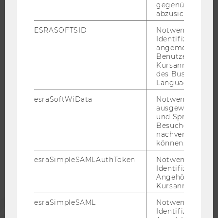
gegenüber Angri
RESEARCH CAREER
abzusichern.
WELCOME SERVICES
ESRASOFTSID
Notwendig zur
JOBS MIT WU-STUDIUM
Identifizierung 
angemeldeten
KARRIEREKONTAKTE AN DER WU
Benutzers im
KARRIERENETZWERKE AN DER WU
Kursanmeldung
des Business
Language Center
esraSoftWiData
Notwendig um
ausgewählte Sp
WU COMMUNITY
und Sprachkurse
Besuchers
nachverfolgen z
STUDIERENDE
können.
esraSimpleSAMLAuthToken
Notwendig zur
Identifizierung 
ALUMNI
Angehörige/r für
Kursanmeldung.
PRESSE
esraSimpleSAML
Notwendig zur
Identifizierung 