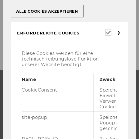
ma­chi­ne hours or fi­nis­hed units.
ALLE COOKIES AKZEPTIEREN
[vgl. www.sa­p­in­fo.net/glos­sa­ry (14.11.2001), URL]
Erforderl
ERFORDERLICHE COOKIES
Cookies
Diese Cookies werden für eine
technisch reibungslose Funktion
unserer Website benötigt.
Name
Zweck
CookieConsent
Speichert Ihre
STUDIUM
Einwilligung zur
Verwendung vo
WARUM WU?
Cookies.
BACHELOR
site-popup
Speichert ob ein
MASTER
Popup ausgefüll
geschlossen wur
DOKTORAT / PHD
BACH_PRXY_ID
Zur Anzeige von