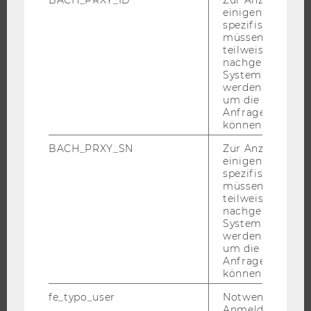
EXECUTIVE EDUCATION
einigen WU-
BEWERBUNG UND ZULASSUNG
spezifischen Inh
müssen Informa
INFORMATIONEN FÜR STUDIERENDE
teilweise von
INTERNATIONALE UND INCOMING EXCHANGE STUDIERENDE
nachgelagerten
System abgefra
ANGEBOTE FÜR SCHULEN UND STUDIENINTERESSIERTE
werden. Notwen
um die Antwort 
STUDENT CLUBS
Anfrage zuordne
können.
BACH_PRXY_SN
Zur Anzeige von
einigen WU-
FORSCHUNG
spezifischen Inh
müssen Informa
FORSCHUNGSPORTAL
teilweise von
nachgelagerten
FORSCHENDE
System abgefra
IMPACT DER FORSCHUNG
werden. Notwen
um die Antwort 
ORGANISATION DER FORSCHUNG
Anfrage zuordne
FORSCHUNGSINFRASTRUKTUR
können.
fe_typo_user
Notwendig für d
Anmeldung und