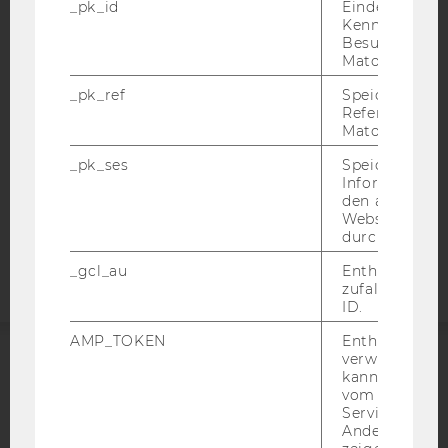
_pk_id
Eindeutige
BARRIEREFREIHEITSERKLÄRUNG WEBSEITE
Kennzeichnun
Besuchers du
DATENSCHUTZERKLÄRUNG
Matomo.
DATENSCHUTZERKLÄRUNG SOCIAL MEDIA
_pk_ref
Speicherung 
Referrers dur
DATENSCHUTZERKLÄRUNG
Matomo.
STUDIENBEWERBER*INNEN UND STUDIERENDE
_pk_ses
COOKIE EINSTELLUNGEN
Speicherung 
Informatione
den aktuellen
Barrierefreiheitserklärung
Webseitenbe
durch Matom
Webseite
_gcl_au
Enthält eine
zufallsgenerie
ID.
AMP_TOKEN
Enthält ein To
verwendet we
kann, um eine
ACCREDITED BY:
vom AMP-Clie
Service abzur
EQUIS
AACSB
Andere mögli