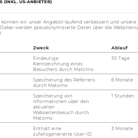
KARRIERENETZWERKE AN DER
 (INKL. US-ANBIETER)
WU
s können wir unser Angebot laufend verbessern und unsere 
. Dabei werden pseudonymisierte Daten über die Website
t.
Zweck
Ablauf
Eindeutige
30 Tage
uTube
Newsletter
Bluesky
ACCREDITED B
Kennzeichnung eines
Besuchers durch Matomo.
EQUIS
AAC
Speicherung des Referrers
6 Monate
durch Matomo.
Speicherung von
1 Stunden
Informationen über den
G WEBSEITE
aktuellen
Webseitenbesuch durch
Matomo.
IAL MEDIA
Enthält eine
3 Monate
UDIENBEWERBER*INNEN
zufallsgenerierte User-ID.