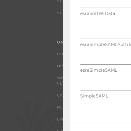
STUDIENINTERESSIERTE
STUDENT CLUBS
esraSoftWiData
UNIVERSITÄT
esraSimpleSAMLAuthT
ÜBER DIE WU
ORGANISATION
esraSimpleSAML
WIRTSCHAFT UND
GESELLSCHAFT
CAMPUS
SimpleSAML
NEWS
EVENTS ARCHIV