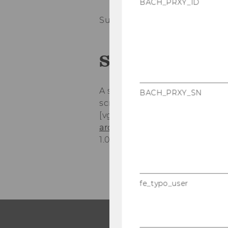
BACH_PRXY_ID
Sup­ply Chain Ma­nage­ment
Short De­scrip­t
A sub­com­po­nent of sup­ply chai
BACH_PRXY_SN
scribing ma­nu­fac­tu­ring plan­
[vgl.
academic1.csuo­hio.edu/
arch/ras/88600/88697/88697.
1.0 (23.05.2000), URL]
fe_typo_user