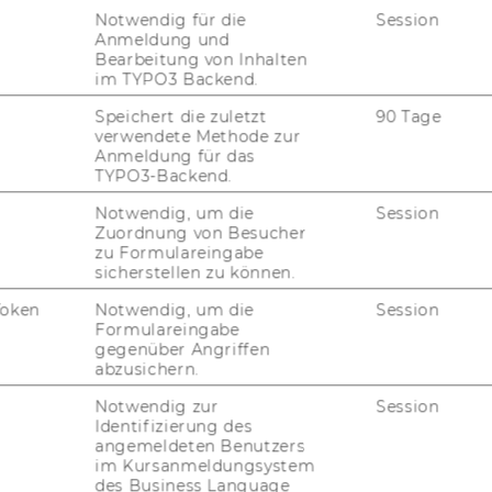
FORSCHUNG
Notwendig für die
Session
WU
Anmeldung und
FORSCHUNGSPORTAL
Bearbeitung von Inhalten
im TYPO3 Backend.
ST
FORSCHENDE
Speichert die zuletzt
90 Tage
verwendete Methode zur
IMPACT DER FORSCHUNG
Anmeldung für das
AL
TYPO3-Backend.
ORGANISATION DER
FORSCHUNG
Notwendig, um die
Session
PR
Zuordnung von Besucher
zu Formulareingabe
FORSCHUNGSINFRASTRUKTUR
sicherstellen zu können.
MI
Token
Notwendig, um die
Session
Formulareingabe
gegenüber Angriffen
UN
abzusichern.
Notwendig zur
Session
Identifizierung des
angemeldeten Benutzers
im Kursanmeldungsystem
des Business Language