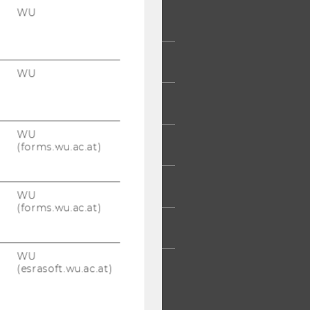
WU
 COMMUNITY
UDIERENDE
WU
UMNI
WU
ESSE
(forms.wu.ac.at)
TARBEITENDE
WU
(forms.wu.ac.at)
TERNEHMEN
WU
(esrasoft.wu.ac.at)