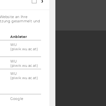
Webstatistik
Cookies
(inkl.
US-
Website an Ihre
Anbieter)
nutzung gesammelt und
Anbieter
WU
Y:
(piwik.wu.ac.at)
SB
AMBA
WU
(piwik.wu.ac.at)
WU
(piwik.wu.ac.at)
Google