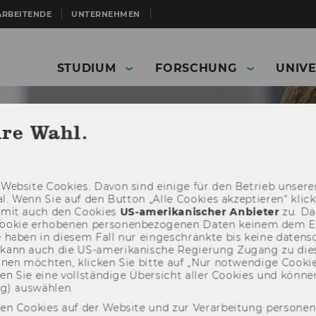
ARBEITENDE
UNTERNEHMEN
STUDIUM
FORSCHUNG
UNIVE
hre Wahl.
Web­site Coo­kies. Davon sind ei­ni­ge für den Be­trieb un­se­rer
­nal. Wenn Sie auf den But­ton „Alle Coo­kies ak­zep­tie­ren“ kli
damit auch den Coo­kies
US-​amerikanischer An­bie­ter
zu. Da­
oo­kie er­ho­be­nen per­so­nen­be­zo­ge­nen Daten kei­nem dem 
haben in die­sem Fall nur ein­ge­schränk­te bis keine da­ten­sc
e kann auch die US-​amerikanische Re­gie­rung Zu­gang zu die
eh­nen möch­ten, kli­cken Sie bitte auf „Nur not­wen­di­ge Coo­kies
fin­den Sie eine voll­stän­di­ge Über­sicht aller Coo­kies und kön
ERP - Enterprise and Resource Management
Glossary
ng) aus­wäh­len.
g and Scheduling (APS)
den Cookies auf der Website und zur Verarbeitung persone