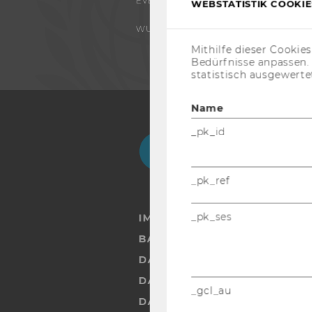
EVENTS
WEBSTATISTIK COOKIES
WU FOUNDATION
Mithilfe dieser Cookie
Bedürfnisse anpassen
statistisch ausgewerte
Name
_pk_id
Facebook
Instagram
Blog
Yo
_pk_ref
_pk_ses
IMPRESSUM
BARRIEREFREIHEITSERKLÄRUN
DATENSCHUTZERKLÄRUNG
DATENSCHUTZERKLÄRUNG SOC
_gcl_au
DATENSCHUTZERKLÄRUNG ST