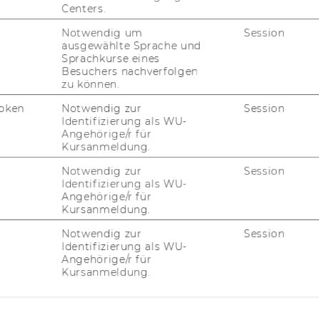
Centers.
Notwendig um
Session
ausgewählte Sprache und
Sprachkurse eines
Besuchers nachverfolgen
zu können.
JOBS
oken
Notwendig zur
Session
Identifizierung als WU-
JOBS
Angehörige/r für
Kursanmeldung.
JOBPORTAL
Notwendig zur
Session
Identifizierung als WU-
RESEARCH CAREER
Angehörige/r für
Kursanmeldung.
WELCOME SERVICES
Notwendig zur
Session
Identifizierung als WU-
JOBS MIT WU-STUDIUM
Angehörige/r für
Kursanmeldung.
KARRIEREKONTAKTE AN DER
WU