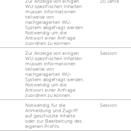
Zur Anzeige von einigen
20 Jahre
WU-spezifischen Inhalten
müssen Informationen
teilweise von
nachgelagerten WU-
System abgefragt werden.
i­on
Notwendig um die
Antwort einer Anfrage
zuordnen zu können.
n plan­ning, ty­pi­cal­ly con­tex­tual­ly de­
Zur Anzeige von einigen
Session
WU-spezifischen Inhalten
ning and sche­du­ling.
müssen Informationen
gart­ner/re­se­
teilweise von
html
, Sup­ply Chain Ma­nage­ment Glos­sa­ry
nachgelagerten WU-
System abgefragt werden.
Notwendig um die
Antwort einer Anfrage
zuordnen zu können.
Notwendig für die
Session
Anmeldung und Zugriff
auf geschützte Inhalte
oder zur Bearbeitung des
eigenen Profils.