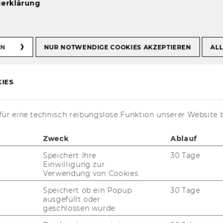
erklärung
.
nning and
EN
NUR NOTWENDIGE COOKIES AKZEPTIEREN
ALL
APS)
IES
ür eine technisch reibungslose Funktion unserer Website 
­ti­on
Zweck
Ablauf
Speichert Ihre
30 Tage
­li­tä­ten, die über jene von ERP-​Systemen hin­
Einwilligung zur
Verwendung von Cookies.
Speichert ob ein Popup
30 Tage
ausgefüllt oder
geschlossen wurde.