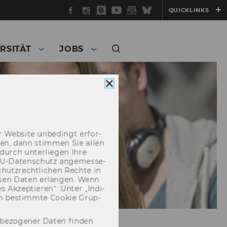
Facebook
Instagram
WU
YouTube
Newsletter
Bluesky
QUICKLINKS
Blog
RSITÄT
JOBS
Cookie
Consent
schließen
 Web­site un­be­dingt er­for­
­cken, dann stim­men Sie allen
durch un­ter­lie­gen Ihre
EU-​Datenschutz an­ge­mes­se­
hutz­recht­li­chen Rech­te in
­sen Daten er­lan­gen. Wenn
 Ak­zep­tie­ren“. Unter „In­di­
­nen be­stimm­te Coo­kie Grup­
nbezogener Daten finden