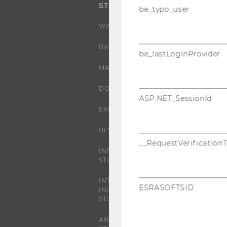
STUDIUM
be_typo_user
WARUM WU?
BACHELOR
be_lastLoginProvider
MASTER
DOKTORAT / PHD
ASP.NET_SessionId
EXECUTIVE EDUCATION
BEWERBUNG UND ZULASSUNG
__RequestVerification
INFORMATIONEN FÜR
STUDIERENDE
INTERNATIONALE UND
ESRASOFTSID
INCOMING EXCHANGE
STUDIERENDE
ANGEBOTE FÜR SCHULEN UND