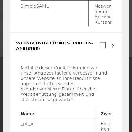
SimpleSAML
Notwendig zur
Identifizierung 
MITARBEITENDE
Angehörige/r für
Kursanmeldung.
UNTERNEHMEN
WEBSTATISTIK COOKIES (INKL. US-
Webstatis
ANBIETER)
Cookies
(inkl.
US-
Anbieter)
Mithilfe dieser Cookies können wir
unser Angebot laufend verbessern und
Facebook
Instagram
Blog
unsere Website an Ihre Bedürfnisse
anpassen. Dabei werden
pseudonymisierte Daten über die
Websitenutzung gesammelt und
statistisch ausgewertet.
YouTube
Newsletter
Bluesky
Name
Zweck
_pk_id
Eindeutige
Kennzeichnun