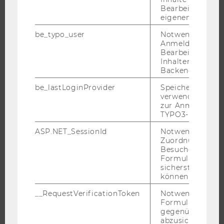
Bearbeitung des
eigenen Profils.
UNIVERSITÄT
be_typo_user
Notwendig für d
Anmeldung und
ÜBER DIE WU
Bearbeitung von
Inhalten im TYP
ORGANISATION
Backend.
WIRTSCHAFT UND GESELLSCHAFT
be_lastLoginProvider
Speichert die zul
CAMPUS
verwendete Met
NEWS
zur Anmeldung f
TYPO3-Backend.
EVENTS ARCHIV
ASP.NET_SessionId
Notwendig, um 
EVENTS
Zuordnung von
WU FOUNDATION
Besucher zu
Formulareingab
sicherstellen zu
können.
JOBS
__RequestVerificationToken
Notwendig, um 
Formulareingab
gegenüber Angri
JOBS
abzusichern.