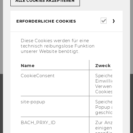
ALLE COOKIES AKZEPTIEREN
[vgl.
web.mit.edu/sapr3/docs/web­docs/glos­
sa­ry/gl.html
GLOS­SA­RY (SAP for MIT Do­cu­men­
Erforderl
ta­ti­on on the Web) (07.11.2001) , URL]
ERFORDERLICHE COOKIES
Cookies
Diese Cookies werden für eine
technisch reibungslose Funktion
unserer Website benötigt.
Name
Zweck
CookieConsent
Speichert Ihre
Einwilligung zur
Verwendung vo
Cookies.
STUDIUM
site-popup
Speichert ob ein
WARUM WU?
Popup ausgefüll
geschlossen wur
BACHELOR
BACH_PRXY_ID
Zur Anzeige von
MASTER
einigen WU-
DOKTORAT / PHD