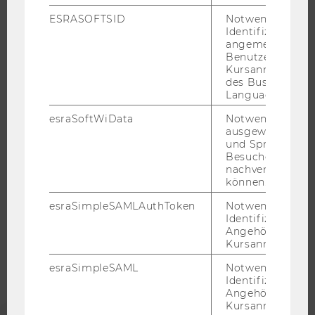
JOBPORTAL
ESRASOFTSID
Notwendig zur
RESEARCH CAREER
Identifizierung 
angemeldeten
WELCOME SERVICES
Benutzers im
JOBS MIT WU-STUDIUM
Kursanmeldung
des Business
KARRIEREKONTAKTE AN DER WU
Language Center
KARRIERENETZWERKE AN DER WU
esraSoftWiData
Notwendig um
ausgewählte Sp
und Sprachkurse
Besuchers
nachverfolgen z
WU COMMUNITY
können.
esraSimpleSAMLAuthToken
Notwendig zur
Identifizierung 
STUDIERENDE
Angehörige/r für
Kursanmeldung.
ALUMNI
esraSimpleSAML
Notwendig zur
Identifizierung 
Angehörige/r für
Kursanmeldung.
PRESSE