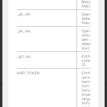
Besuchers du
IMPRESSUM
Matomo.
BARRIEREFREIHEITSERKLÄRUNG WEBSEITE
_pk_ref
Speicherung 
Referrers dur
DATENSCHUTZERKLÄRUNG
Matomo.
DATENSCHUTZERKLÄRUNG SOCIAL MEDIA
_pk_ses
Speicherung 
DATENSCHUTZERKLÄRUNG
Informatione
STUDIENBEWERBER*INNEN UND STUDIERENDE
den aktuellen
Webseitenbe
COOKIE EINSTELLUNGEN
durch Matom
_gcl_au
Enthält eine
Barrierefreiheitserklärung
zufallsgenerie
Webseite
ID.
AMP_TOKEN
Enthält ein To
verwendet we
kann, um eine
vom AMP-Clie
Service abzur
Andere mögli
ACCREDITED BY:
zeigen Opt-ou
Anfrage im G
EQUIS
AACSB