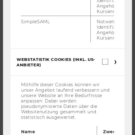
Identifizierung 
UNIVERSITÄT
Angehörige/r für
Kursanmeldung.
ÜBER DIE WU
SimpleSAML
Notwendig zur
ORGANISATION
Identifizierung 
Angehörige/r für
WIRTSCHAFT UND GESELLSCHAFT
Kursanmeldung.
CAMPUS
NEWS
WEBSTATISTIK COOKIES (INKL. US-
Webstatis
EVENTS ARCHIV
ANBIETER)
Cookies
EVENTS
(inkl.
US-
WU FOUNDATION
Anbieter)
Mithilfe dieser Cookies können wir
unser Angebot laufend verbessern und
unsere Website an Ihre Bedürfnisse
anpassen. Dabei werden
JOBS
pseudonymisierte Daten über die
Websitenutzung gesammelt und
statistisch ausgewertet.
JOBS
JOBPORTAL
Name
Zweck
RESEARCH CAREER