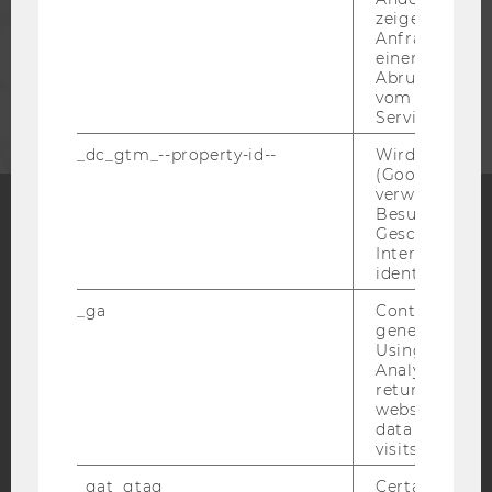
MITARBEITENDE
zeigen Opt-ou
Anfrage im G
einen Fehler 
Abrufen einer
UNTERNEHMEN
vom AMP Clie
Service an.
_dc_gtm_--property-id--
Wird von Dou
(Google Tag 
verwendet, u
Besucher nach
Geschlecht o
Facebook
Instagram
Blog
Interessen zu
identifizieren.
_ga
Contains a r
generated use
YouTube
Newsletter
Bluesky
Using this ID
Analytics can
returning use
website and 
data from pre
visits.
IMPRESSUM
_gat_gtag
Certain data i