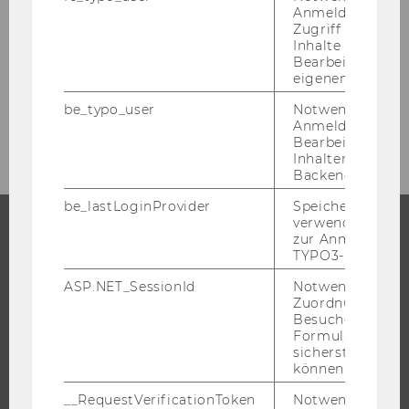
Anmeldung und
Tag 2, 29.5.2015
Zugriff auf gesc
Inhalte oder zur
Bearbeitung des
Offenes wissenschaftliches Programm
eigenen Profils.
be_typo_user
Notwendig für d
Gebäudepläne
Anmeldung und
Bearbeitung von
Inhalten im TYP
Backend.
be_lastLoginProvider
Speichert die zul
verwendete Met
zur Anmeldung f
TYPO3-Backend.
STUDIUM
ASP.NET_SessionId
Notwendig, um 
WARUM WU?
Zuordnung von
Besucher zu
BACHELOR
Formulareingab
MASTER
sicherstellen zu
können.
DOKTORAT / PHD
__RequestVerificationToken
Notwendig, um 
EXECUTIVE EDUCATION