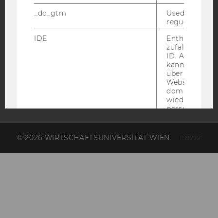
_dc_gtm
Used to throt
request rate.
AMBA
IDE
Enthält eine
zufallsgenerie
ID. Anhand di
kann Google 
über verschie
Websites
domainübergr
wiedererkenn
personalisiert
Werbung auss
player
Dieses Cooki
© 2026 WIRTSCHAFTSUNIVERSITÄT WIEN
#19772
speichert
nutzerspezifi
Einstellungen
ein eingebett
Vimeo-Video
abgespielt wi
bedeutet, das
nächsten Ans
eines Vimeo-V