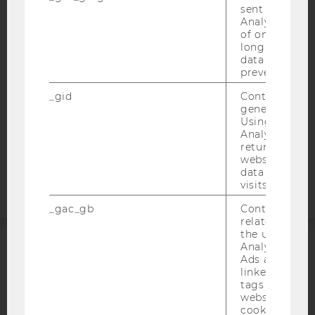
BARRIEREFREIHEITSERKLÄRUNG WEBSEITE
sent to Googl
Analytics a 
DATENSCHUTZERKLÄRUNG
of once per m
long as it is s
DATENSCHUTZERKLÄRUNG SOCIAL MEDIA
data transfers
DATENSCHUTZERKLÄRUNG
prevented.
STUDIENBEWERBER*INNEN UND STUDIERENDE
_gid
Contains a r
COOKIE EINSTELLUNGEN
generated use
Using this ID
Analytics can
Barrierefreiheitserklärung
returning use
Webseite
website and 
data from pre
visits.
_gac_gb
Contains cam
related infor
the user. If G
Analytics and
ACCREDITED BY:
Ads accounts 
linked, the co
tags on the G
EQUIS
AACSB
website read 
cookie.