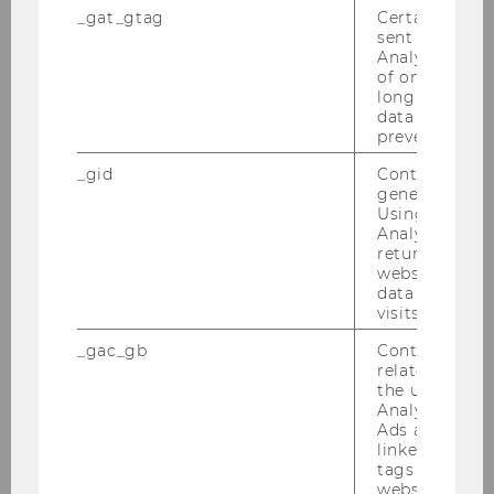
Ehrung vor dem Hintergrund des
_gat_gtag
Certain data i
Verhältnisses von Erich Eduard
sent to Googl
Kosiol zum
Analytics a 
of once per m
nationalsozialistischen
long as it is s
Unrechtsregime finden Sie
data transfers
hier
Informationen.
prevented.
_gid
Contains a r
Jahr
1955
generated use
Using this ID
Analytics can
Ehrendokt
JOHAM Josef
returning use
or*in
website and 
RÖßLE Karl Friedrich.
data from pre
visits.
Zur Kontextualisierung dieser
Ehrung vor dem Hintergrund des
_gac_gb
Contains cam
Verhältnisses von Karl Friedrich
related infor
the user. If G
Rößle zum
Analytics and
nationalsozialistischen
Ads accounts 
Unrechtsregime finden Sie
linked, the co
tags on the G
hier
Informationen.
website read 