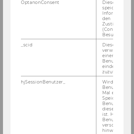
OptanonConsent
Dieses Cooki
tor*in
Dr., ehem. Vorstandsvorsitzender
speichert
der VERBUND AG
Informatione
den
Zustimmungs
Jahr
2006
(Consent) ein
Besuchers.
Ehrensena
LEITL Christoph (geb. 1949), Mag.
_scid
Dieses Cookie
tor*in
Dr., Präsident der
verwendet, u
Wirtschaftskammer Österreich
einem/einer
Benutzer*in e
eindeutige ID
WALLNER Leo (1935-2015), Dkfm.
zuzuweisen
Dr., ehem. Generaldirektor der
hjSessionBenutzer_
Wird gesetzt,
Casinos Austria AG,
Benutzer zum
Vizepräsident des Aufsichtsrates
Mal eine Seite
der Österreichische Lotterien
Speichert die 
Benutzer-ID, d
GmbH
diese Seite e
ist. Hotjar ver
Jahr
2005
Benutzer nich
verschiedene
hinweg.Stellt 
Ehrensena
ROTHENSTEINER (geb. 1953),