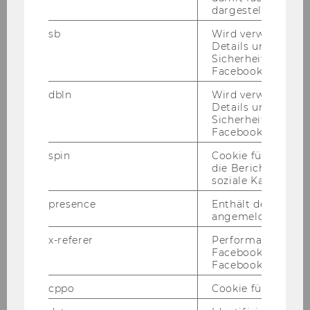
dargestellt werde
LOBNER Hans, KR
sb
Wird verwendet, 
Details und
TREICHL Heinrich (1913-2014), Dr.,
Sicherheitsinform
Facebook-Kontos z
Generaldirektor und Vorsitzender
des Vorstands der Creditanstalt-
dbln
Wird verwendet, 
Bankverein i. R.
Details und
Sicherheitsinform
Facebook-Kontos z
Jahr
1976
spin
Cookie für Werbe
die Berichterstatt
Ehrensena
HOPPE Heinz C. (1917-1994),
soziale Kampagne
tor*in
Mitglied des Vorstandes der
Daimler-Benz AG, Stuttgart, i. R.
presence
Enthält den "Chat"
angemeldeten Ben
Jahr
1975
x-referer
Performance-Cooki
Facebook in Komb
Ehrensena
FRIEDL Gustav O[tto]
Facebook-Pixel ve
tor*in
cppo
Cookie für statist
HANAU-SCHAUMBURG Leopold