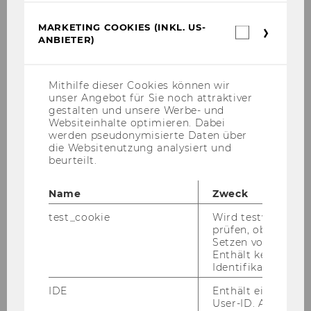
AG
MARKETING COOKIES (INKL. US-
Marketin
ANBIETER)
Jahr
1983
Cookies
(inkl.
US-
Ehrensena
ANDROSCH Hannes (1938-2024),
Anbieter)
Mithilfe dieser Cookies können wir
tor*in
Dkfm. Dr., Generaldirektor der
unser Angebot für Sie noch attraktiver
Creditanstalt-Bankverein i. R.,
gestalten und unsere Werbe- und
Websiteinhalte optimieren. Dabei
Vizekanzler und Bundesminister
werden pseudonymisierte Daten über
für Finanzen a. D.
die Websitenutzung analysiert und
beurteilt.
KORNIS Karl (1924-2011), KR
Name
Zweck
STÖCKL Herbert G. (geb. 1933),
test_cookie
Wird testweise ge
Dkfm., Generaldirektor der IBM
prüfen, ob der Br
Österreich i. R.
Setzen von Cookies
Enthält keine
Identifikationsme
Jahr
1982
IDE
Enthält eine zufal
Ehrensena
GRÜNBERGER Reinhard, KR Ing.
User-ID. Anhand d