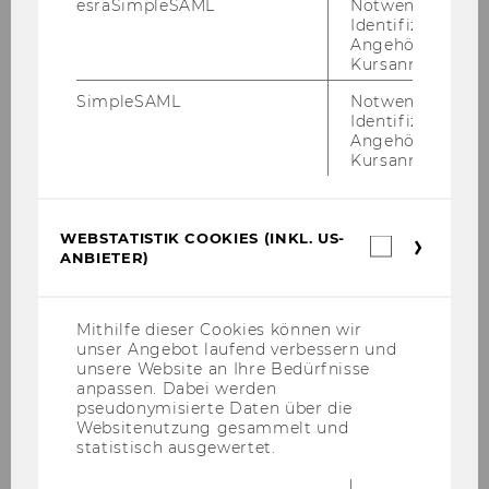
esraSimpleSAML
Notwendig zur
Identifizierung 
Ehrendokt
LUTTER Marcus (1930-2021), em.
Angehörige/r für
Kursanmeldung.
or*in
Univ.Prof. Dr. iur. Dr. h. c.,
Sprecher des Zentrums für
SimpleSAML
Notwendig zur
Europäisches Wirtschaftsrecht,
Identifizierung 
Angehörige/r für
Bonn
Kursanmeldung.
Jahr
1993
WEBSTATISTIK COOKIES (INKL. US-
Webstatis
Ehrendokt
PFANZAGL Johann (1928-2019),
ANBIETER)
Cookies
or*in
em. Univ.Prof., Dr. Dr. rer. soc.
(inkl.
oec. h. c., Fellow IMS
US-
Anbieter)
Mithilfe dieser Cookies können wir
Jahr
1992
unser Angebot laufend verbessern und
unsere Website an Ihre Bedürfnisse
anpassen. Dabei werden
Ehrendokt
DUBS Rolf (geb. 1935), o.
pseudonymisierte Daten über die
or*in
Univ.Prof., Dr. oec. Dr. h. c.,
Websitenutzung gesammelt und
statistisch ausgewertet.
Altrektor der HochschuIe St.
Gallen, Institut für