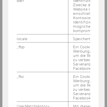
datr
Identifiziert den 
Friedrich
Zwecke der Sicher
Website-Integrität
MILOTA Eugen
einschließlich der
Kontowiederherst
Identifizierung vo
Jahr
1974/75
möglicherweise
kompromittierten
Ehrensena
AUSCH Karl
locale
Speichert Sprache
tor*in
_fbp
Ein Cookie für Fa
Werbung, das verw
Jahr
1973/74
um die Relevanz z
zu verbessern sow
Ehrensena
KALZ Karl
Serienanzeigenpro
tor*in
Facebook bereitzus
KWIZDA Richard
_fbc
Ein Cookie für Fa
Werbung, das verw
MARSCHALL Josef
um die Relevanz z
zu verbessern sow
Serienanzeigenpro
Jahr
1973
Facebook bereitzus
UserMatchHistory
Mit diesem Cookie
Ehrensena
MAURER Andreas (1919-2010),