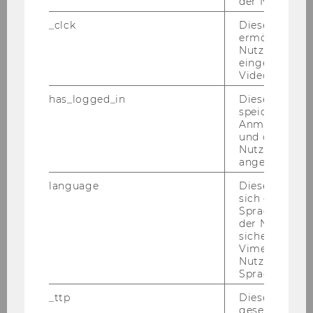
Eh­ren­se­na­tor*innen
der Nutzer*in
_clck
Dieses Cooki
ermöglicht di
Jahr
2022
Nutzung des
eingebettete
Ehrensena
HARASZTI, Marcel, Mag.,
Video Players
tor*in
Vorstand REWE International AG
has_logged_in
Dieses Cooki
speichert
Jahr
2016
Anmeldeinfo
und ob sich de
Nutzer*in jem
Ehrensena
RÖDLER, Friedrich (geb. 1950),
angemeldet h
tor*in
Prof. DI Mag., Vorsitzender des
Aufsichtsrates der Erste Group
language
Dieses Cooki
sich die
Spracheinstel
Jahr
2015
der Nutzer*in
sichergestellt
Ehrensena
ROISS Gerhard (geb. 1952), Dr.,
Vimeo in der
Nutzer ausge
tor*in
Generaldirektor der OMV
Sprache ersch
Jahr
2013
_ttp
Dieser Cookie
gesetzt, um d