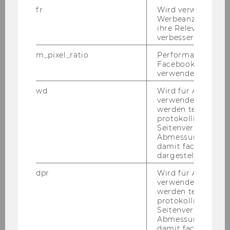
Dkfm. Dr., Generaldirektor der
fr
Wird verwendet, 
IBM Österreich i. R.
Werbeanzeigen aus
ihre Relevanz zu 
verbessern.
WILFLING Wilhelm (verst.), KR
m_pixel_ratio
Performance-Cooki
Facebook mit Face
Jahr
1978
verwendet wird.
Ehrensena
HIMMER Hans (geb. 1929), Dr.,
wd
Wird für Analyse-
verwendet. Unter
tor*in
Generaldirektor der Porsche
werden technisch
Holding Ges. m. b. H., Salzburg, i.
protokolliert (z.B.
R.
Seitenverhältnis u
Abmessungen des 
damit facebook Ap
POLSTERER Ludwig (1927-1979);
dargestellt werde
Dkfm. Dr.
dpr
Wird für Analyse-
verwendet. Unter
Jahr
1977
werden technisch
protokolliert (z.B.
Ehrensena
HASCHEK Helmut H. (verst. 1993),
Seitenverhältnis u
Abmessungen des 
tor*in
Dr.
damit facebook Ap