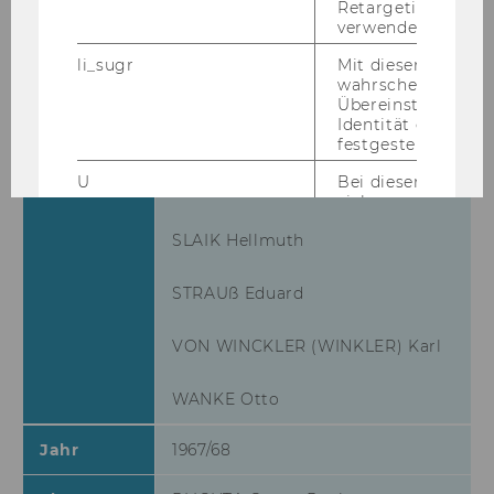
Retargeting und A
verwendet wird.
RABUS Karl
li_sugr
Mit diesem Cooki
RÜGER Carl (Friedrich)
wahrscheinlichkei
Übereinstimmung
Identität eines Nu
(VON) SEIFERT Wolfgang
festgestellt.
U
Bei diesem Cookie
SICKS Friedrich (Fritz)
sich um eine Bro
für Nutzer.
SLAIK Hellmuth
_guid
Mit diesem Cookie
LinkedIn Mitglied
STRAUß Eduard
über Google Ads id
BizographicsOptOut
Mit diesem Cookie
VON WINCKLER (WINKLER) Karl
Ablehnungsstatus 
Tracking durch Dri
ermittelt.
WANKE Otto
lidc
Dieses Cookie erle
Jahr
1967/68
Auswahl des Date
von LinkedIn.