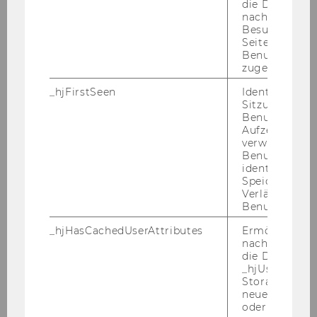
die Daten von
Ehrensena
TREICHL Andreas (geb. 1952),
nachfolgende
tor*in
Mag., Generaldirektor der ERSTE
Besuchen der
Group Bank AG, Wien
Seite derselb
Benutzer-ID
zugeordnet w
Jahr
1999
_hjFirstSeen
Identifiziert d
Ehrensena
LIEBSCHER Klaus (geb. 1939),
Sitzung eines
Benutzers. Wi
tor*in
Gouverneur Dr., Oesterreichische
Aufzeichnungs
Nationalbank, Wien, i. R.;
verwendet, u
Vorstand, FIMBAG -
Benutzersitz
identifizieren.
Finanzmarktbeteiligung
Speicherdaue
Aktiengesellschaft des Bundes
Verlängert sic
Benutzeraktivi
Jahr
1997
_hjHasCachedUserAttributes
Ermöglicht e
nachzuvollzie
Ehrensena
BINSWANGER H. C. (1929-2018),
die Daten in
_hjUserAttrib
tor*in
Univ.Prof., Universität St. Gallen,
Storage auf 
Institut für Wirtschaft und
neuesten Stan
Ökologie
oder nicht.