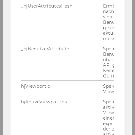
_hjUserAttributesHash
Ermöglicht e
HATAK Walter (geb. 1954), KR Dr.,
nachzuvollzie
Haco Management Consulting
sich ein
Benutzerattri
GmbH
geändert hat
aktualisiert 
Jahr
1991
muss.
_hjBenutzerAttribute
Speichert
Ehrensena
RANDA Gerhard (geb. 1944),
Benutzerattri
tor*in
Dkfm., Former Executive Vice
über die Hotja
President, Magna International
API gesendet
Keine explizit
Europe AG
Gültigkeitsda
hjViewportId
Speichert Ben
SCHAUMAYER Maria (1931-2013),
Viewport-Deta
Dkfm. Dr.
hjActiveViewportIds
Speichert die
aktiven Benut
SCHMIDT-CHIARI Guido (1932-
Viewports. Sp
2016), Dr., Generaldirektor der
einen
Creditanstalt-Bankverein i. R.
expirationTi
der zur Valid
aktiver Ansic