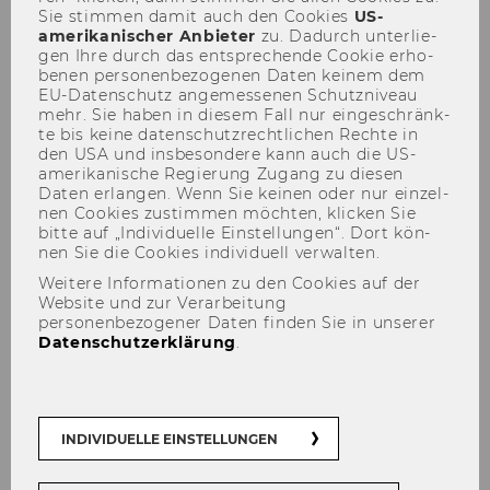
Sie stim­men damit auch den Coo­kies
US-​
amerikanischer An­bie­ter
zu. Da­durch un­ter­lie­
gen Ihre durch das ent­spre­chen­de Coo­kie er­ho­
be­nen per­so­nen­be­zo­ge­nen Daten kei­nem dem
Eh­ren­dok­tor*innen
EU-​Datenschutz an­ge­mes­se­nen Schutz­ni­veau
mehr. Sie haben in die­sem Fall nur ein­ge­schränk­
te bis keine da­ten­schutz­recht­li­chen Rech­te in
den USA und ins­be­son­de­re kann auch die US-​
Jahr
2026
amerikanische Re­gie­rung Zu­gang zu die­sen
Daten er­lan­gen. Wenn Sie kei­nen oder nur ein­zel­
Ehrendokt
HUBER Peter M. (geb.
nen Coo­kies zu­stim­men möch­ten, kli­cken Sie
or*in
1959), Professor für Öffentliches
bitte auf „In­di­vi­du­el­le Ein­stel­lun­gen“. Dort kön­
nen Sie die Coo­kies in­di­vi­du­ell ver­wal­ten.
Recht an der Ludwig-
Weitere Informationen zu den Cookies auf der
Maximilians-Universität (LMU)
Website und zur Verarbeitung
München, ehem. Innenminister
personenbezogener Daten finden Sie in unserer
des Freistaats Thüringen,
Datenschutzerklärung
.
ehem. Richter des
Bundesverfassungsgerichts
INDIVIDUELLE EINSTELLUNGEN
WHITED Toni M., Frederick G L
Huetwell Professor of