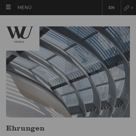
HAUPTMENÜ
MENÜ
EN
ÖFFNEN
Ehrungen