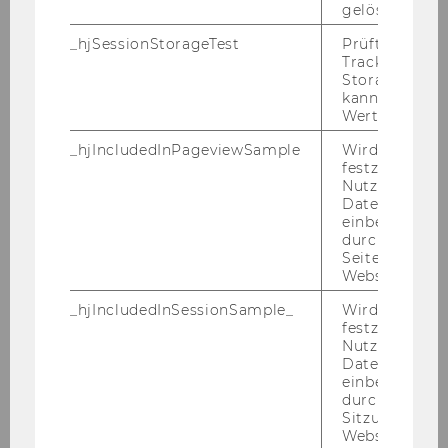
gelöscht.
Ehrensena
JARNIK Hans D. (geb. 1923-2014),
tor*in
Senior Vice President &
_hjSessionStorageTest
Prüft, ob der 
Managing Director, Oracle
Tracking Cod
Storage verw
Austria GmbH i.R.
kann. Wenn ja
Wert von 1 ges
Jahr
1988
_hjIncludedInPageviewSample
Wird gesetzt
festzustellen,
Ehrensena
MAIWALD Willi (verst.), KR Dkfm.
Nutzer in die
tor*in
Dr.
Datenstichpr
einbezogen wi
durch das
WAGNER Gerhard (1933-1990),
Seitenaufrufli
Dkfm.
Website defini
_hjIncludedInSessionSample_
Wird gesetzt
Jahr
1986
festzustellen,
Nutzer in die
Ehrensena
BREITENSTEIN Horst (geb. 1941),
Datenstichpr
einbezogen wi
tor*in
Dkfm. Dr., Generaldirektor der
durch das täg
IBM Österreich i. R., Vizerektor
Sitzungslimit 
für Infrastruktur und neue
Website defini