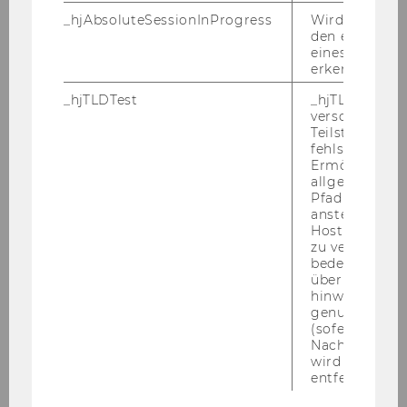
Geschäftsfelder an der
_hjAbsoluteSessionInProgress
Wird verwend
Wirtschaftsuniversität Wien
den ersten Se
eines Benutze
erkennen.
DREßLER Friedrich, KR GD
_hjTLDTest
_hjTLDTest-Co
verschiedene
KLAUHS Hellmuth (1928-1990),
Teilstrings, bi
GD Dr.
fehlschlägt.
Ermöglicht, 
allgemeinsten
Jahr
1985
Pfad zu ermitt
anstelle des
Ehrensena
MÜNZNER Horst (1925-2009),
Hostnamens d
tor*in
Stellv. Vorsitzender des
zu verwenden 
bedeutet, das
Vorstandes der Volkswagenwerk
über Subdom
Aktiengesellschaft i. R.
hinweg geme
genutzt werd
(sofern zutref
WOLFSBERGER Walter (geb.
Nach dieser 
1930), Dkfm. Dr., Generaldirektor
wird das Cook
der Siemens Österreich AG i.R.,
entfernt.
Innovest Finanzdienstleistungs