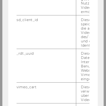
Nutzung des 
Ehrensena
ZIMMERMANN Norbert, Mag.,
Videoplayers 
tor*in
Aufsichtsratsvoristzender der
ermöglichen
berndorf AG
sd_client_id
Dieses Cooki
speichert Dat
Jahr
2011
die aktuellen
Videoeinstell
des/ der Benu
Ehrensena
PÜHRINGER Peter, DI,
und einen per
tor*in
Vorsitzender POK Pühringer
Identifikatio
Privatstiftung
_rdt_uuid
Dieses Cooki
Daten über di
Jahr
2008
Interaktionen
Benutzer*inne
Websites, auf
Ehrensena
HAMPEL Erich (geb. 1951), Dr.,
Vimeo-Video
tor*in
stellv. Aufsichtsratsvorsitzender
eingebettet is
der Uni Credit Bank Austria AG
vimeo_cart
Dieses Cookie
verwendet, u
Jahr
2007
überprüfen, wi
Video abgespi
Ehrensena
PISTAUER Michael (geb. 1944),