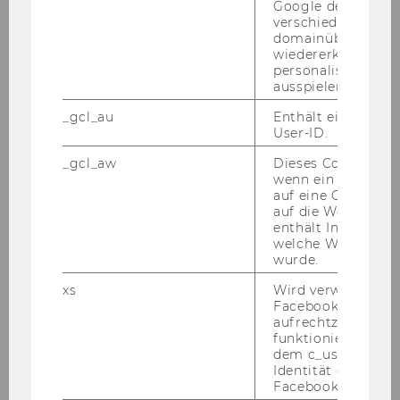
Google den User ü
tor*in
verschiedene Webs
domainübergreife
Jahr
1980
wiedererkennen u
personalisierte W
ausspielen.
Ehrensena
BENYA Anton (1912-2001)
tor*in
_gcl_au
Enthält eine zufal
User-ID.
DITTRICH Karl (1928-1995), KR
Ing.
_gcl_aw
Dieses Cookie wird
wenn ein User über
auf eine Google W
VAK Karl (1930-2001), GD Dr.
auf die Website ge
enthält Informatio
Jahr
1979
welche Werbeanzei
wurde.
Ehrensena
LEHR Alfred (1924-2011), Dkfm.
xs
Wird verwendet, u
tor*in
Dr. Prof., Ehrenpräsident des
Facebook-Sitzung
aufrechtzuerhalten
Kuratoriums zur Förderung der
funktioniert in Ve
Wirtschaftsuniversität Wien
dem c_user-Cookie
Identität des Users
Facebook zu authen
RIESENFELDER Gert (geb. 1938),