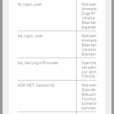
fe_typo_user
Notwendig für d
Ehrendokt
KORINEK Karl (1940-2017), Dr.
Anmeldung und
or*in
Dr.h.c., Präsident des
Zugriff auf gesc
Inhalte oder zur
Österreichischen
Bearbeitung des
Verfassungsgerichtshofes i. R.
eigenen Profils.
be_typo_user
Notwendig für d
Jahr
2004
Anmeldung und
Bearbeitung von
Ehrendokt
ROTHSCHILD Kurt W (1914-2010).,
Inhalten im TYP
or*in
Dr. Dr.h.c.mult., em. Univ.Prof.
Backend.
der Universität Linz
be_lastLoginProvider
Speichert die zul
verwendete Met
Jahr
2001
zur Anmeldung f
TYPO3-Backend.
Ehrendokt
LOITLSBERGER Erich (1921-2003)
ASP.NET_SessionId
Notwendig, um 
or*in
em. Prof. Dr. Dr. h.c.
Zuordnung von
Besucher zu
Formulareingab
Jahr
2000
sicherstellen zu
können.
Ehrendokt
MERTENS Peter (geb. 1937), emer.