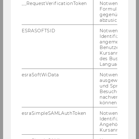
__RequestVerificationToken
Notwendig, um 
or*in
Univ.Prof. Dr. Dr. h. c. mult.,
Formulareingab
Friedrich Alexander-Universität
gegenüber Angri
Erlangen-Nürnberg
abzusichern.
ESRASOFTSID
Notwendig zur
Jahr
1999
Identifizierung 
angemeldeten
Benutzers im
Ehrendokt
STIGLITZ Joseph (geb. 1943),
Kursanmeldung
or*in
Ph.D., Nobelpreis für
des Business
Wirtschaftswissenschaften 2001,
Language Center
Columbia University in the City
esraSoftWiData
Notwendig um
of New York, Former Senior Vice
ausgewählte Sp
President & Chief Economist,
und Sprachkurse
Besuchers
World Bank, Washington, DC,
nachverfolgen z
USA
können.
esraSimpleSAMLAuthToken
Notwendig zur
VOGEL Klaus (1930-2007), Prof.
Identifizierung 
Dr. Dr. h.c.
Angehörige/r für
Kursanmeldung.
Jahr
1994