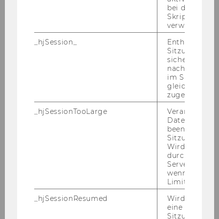
WALA Adolf (geb. 1937),
bei der
Kommerzialrat, Präsident der
Skriptinitiali
verwendet wir
Oesterreichischen Nationalbank
i. R.
_hjSession_
Enthält die ak
Sitzungsdaten.
sicher, dass
Jahr
1990
nachfolgende
im Sitzungsfe
Ehrensena
HAIDEN René Alfons (geb. 1930),
gleichen Sitz
zugeordnet w
tor*in
Dipl.-Vw. Dr., Kommerzialrat,
Generaldirektor der Bank Austria
_hjSessionTooLarge
Veranlasst Hot
AG i. R., Vizepräsident der
Datenerfassu
beenden, wen
Wirtschaftskammer Österreich i.
Sitzung zu vie
R.
Wird automat
durch ein Sig
Servers best
ROTHENBERGER Günter (geb.
wenn die Sitz
1939), Vorsitzender des
Limit überschr
Aufsichtsrates, Rothenberger AG,
_hjSessionResumed
Wird gesetzt,
Frankfurt
eine
Sitzung/Aufz