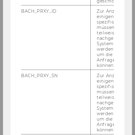
or*in
Prof., David and Mary Harrison
geschlossen wur
Distinguished Professor of Law
BACH_PRXY_ID
Zur Anzeige von
an der University of Virginia and
einigen WU-
spezifischen Inh
Frank Stanton Professor
müssen Informa
(Emeritus) of the First
teilweise von
Amendment an der Kennedy
nachgelagerten
System abgefra
School of Government, Harvard
werden. Notwen
University
um die Antwort 
Anfrage zuordne
Jahr
2017
können.
BACH_PRXY_SN
Zur Anzeige von
Ehrendokt
HECKMAN James J. (geb.1944),
einigen WU-
or*in
Prof., Nobelpreis für
spezifischen Inh
müssen Informa
Wirtschaftswissenschaften 2000,
teilweise von
University of Chicago, Gründer
nachgelagerten
des Center for the Economics of
System abgefra
werden. Notwen
Human Development
um die Antwort 
Anfrage zuordne
Jahr
2005
können.