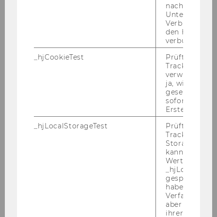
SELLITSCH Siegfried (geb. 1940),
nach einer
Unterbrechun
Dkfm. Dr., ehem.
Verbindung w
Generaldirektor,
den Hotjar-Se
Vorstandsvorsitzender, Wr.
verbunden wir
Städtische Allgemeine
_hjCookieTest
Prüft, ob der 
Versicherung AG
Tracking Cod
verwenden ka
ja, wird ein W
VERZETNITSCH Fritz (1945-2024),
gesetzt. Wird 
Präsident des Österreichischen
sofort nach s
Erstellung ge
Gewerkschaftsbundes i. R.,
Abgeordneter zum Nationalrat a.
_hjLocalStorageTest
Prüft, ob der 
D.
Tracking Code
Storage verw
kann. Wenn ja
VRANITZKY Franz (geb. 1937),
Wert 1 gesetzt
Dkfm. Dr., Bundeskanzler der
_hjLocalStora
gespeicherte
Republik Österreich a. D.
haben keine
Verfallszeit, 
Jahr
1989
aber fast sofo
ihrer Erstellu