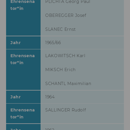
Ehrensena
PLICHTA Georg Paul
aam_uuid
Dieses Cookie dien
tor*in
Synchronisierung
Audience Manager
OBEREGGER Josef
AMCV_XXX_at_AdobeOrg
Dieses Cookie enth
SLANEC Ernst
eindeutige Kennun
Adobe Experience 
Jahr
1965/66
li_mc
Dieses Cookie wird
temporärer Cache
Es dient dazu,
Ehrensena
LAKOWITSCH Karl
Einwilligungsinfo
tor*in
des/ der Nutzer*in
MIKSCH Erich
Datenbank client-s
verfügbar zu habe
SCHANTL Maximilian
lang
Dieses Cookie merk
Spracheinstellung 
Nutzer*in. So wird
Jahr
1964
sichergestellt, das
LinkedIn.com-Webs
Ehrensena
SALLINGER Rudolf
vom Nutzer ausge
tor*in
Sprache erscheint.
twll
Dieses Cookie wird