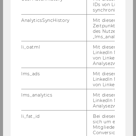
IDs von LinkedIn 
tor*in
Ökonomierat
synchronisiert.
AnalyticsSyncHistory
Mit diesem Cookie
KOLLER Josef Herbert (1911-1995),
Zeitpunkt der Syn
Der Titel eines Ehrensenators
des Nutzers mit d
wurde durch Beschluss des
„lms_analytics“ ge
Senats vom 24. Juni 2026
li_oatml
Mit diesem Cooki
widerrufen
. Nähere
LinkedIn Mitgliede
von LinkedIn zu W
Informationen finden Sie
hier
.
Analysezwecke iden
Jahr
1969
lms_ads
Mit diesem Cooki
LinkedIn Mitgliede
von LinkedIn identi
Ehrensena
DEMUTH Eduard
tor*in
lms_analytics
Mit diesem Cooki
HABIG Fritz
LinkedIn Mitgliede
Analysezwecken ide
KLOSS Hans
li_fat_id
Bei diesem Cookie
sich um eine indir
Mitgliederkennung,
MITTERER Otto
Conversion-Tracki