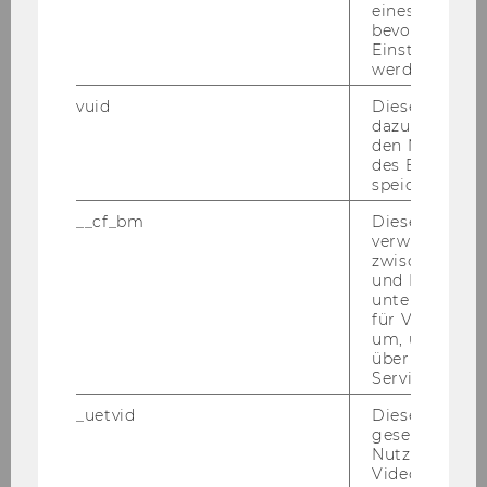
eines Vimeo-V
bevorzugten
Ehrendokt
RUNDELL James Rupert
Einstellungen
werden.
or*in
vuid
Dieser Cookie
Jahr
1946
dazu eingeset
den Nutzungs
des Benutzers
Ehrendokt
HEINL Eduard
speichern.
or*in
__cf_bm
Dieses Cookie
verwendet, u
Jahr
1936
zwischen Men
und Bots zu
Ehrendokt
HELLAUER Josef.
unterscheiden.
für Vimeo no
or*in
Zur Kontextualisierung dieser
um, um gülti
Ehrung vor dem Hintergrund des
über die Nutz
Verhältnisses von Josef Hellauer
Service zu s
zum nationalsozialistischen
_uetvid
Dieses Cookie
Unrechtsregime finden Sie
gesetzt, um d
hier
Informationen.
Nutzung des 
Videoplayers 