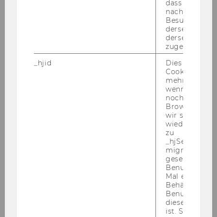
dass Daten v
tor*in
Walter, Dr., Generaldirektor der
nachfolgende
Raiffeisen Zentralbank Österreich
Besuchen auf
derselben We
AG
derselben Ben
zugeordnet w
Jahr
2004
_hjid
Dies ist ein al
Cookie, das wi
Ehrensena
STOLL Wilfried (geb. 1937), Dr.,
mehr setzen, 
tor*in
Vorsitzender des Aufsichtsrats
wenn ein Benu
der Festo AG, Esslingen,
noch in sein
Browser hat,
Deutschland
wir seinen We
wiederverwen
Jahr
2003
zu
_hjSessionUser
migrieren. Wi
Ehrensena
HÄUPL Michael (geb. 1949), Dr.,
gesetzt, wenn
tor*in
Bürgermeister und
Benutzer zum
Landeshauptmann von Wien
Mal eine Seite
Behält die Hot
Benutzer-ID be
Jahr
2002
diese Seite e
ist. Stellt sic