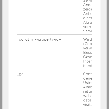
Service abzur
der Ludwig-Maximilian-
Andere mögli
Universität München, Mitglied
zeigen Opt-ou
Anfrage im G
der Bayerischen Akademie der
einen Fehler 
Wissenschaften
Abrufen einer
vom AMP Clie
Service an.
Jahr
1980
_dc_gtm_--property-id--
Wird von Dou
Ehrendokt
HABERLER Gottfried (1900-1995),
(Google Tag 
or*in
Prof. Dr. Dr. h.c
verwendet, u
Besucher nach
Geschlecht o
Jahr
1977
Interessen zu
identifizieren.
Ehrendokt
HEINRICH Walter (1902-1984), em.
_ga
Contains a r
or*in
Prof. Dr. Dr h.c.
generated use
Using this ID
Analytics can
Jahr
1962
returning use
website and 
Ehrendokt
KOSIOL Erich Eduard
data from pre
or*in
Zur Kontextualisierung dieser
visits.