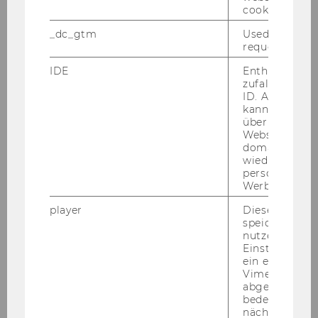
cookie.
Jahr
1953
_dc_gtm
Used to throt
request rate.
Ehrendokt
LECOUTRE Walter
or*in
IDE
Enthält eine
zufallsgenerie
MAYER-GUNTHOF Franz
ID. Anhand di
kann Google 
MEINL Julius
über verschie
Websites
domainübergr
Jahr
1951
wiedererkenn
personalisiert
Ehrendokt
GYSLER Paul
Werbung auss
or*in
player
Dieses Cooki
speichert
Jahr
1948
nutzerspezifi
Einstellungen
ein eingebett
Ehrendokt
OBERPARLEITER Karl
Vimeo-Video
or*in
abgespielt wi
bedeutet, das
nächsten Ans
Jahr
1947