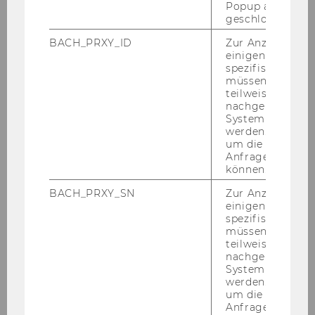
Popup ausgefüll
Univ.-Prof. Dr. Mar­tin Spit­zer
geschlossen wur
BACH_PRXY_ID
Zur Anzeige von
einigen WU-
spezifischen Inh
1. Un­ter­stüt­zung bei kos­ten­
müssen Informa
pflich­ti­gen Ver­öf­fent­li­chun­gen
teilweise von
von Dis­ser­ta­tio­nen
nachgelagerten
System abgefra
werden. Notwen
um die Antwort 
Anfrage zuordne
können.
2. Dis­ser­ta­ti­ons­coa­ching für
wis­sen­schaft­li­che PräDok-​
BACH_PRXY_SN
Zur Anzeige von
einigen WU-
Mitarbeiter*innen
spezifischen Inh
müssen Informa
teilweise von
nachgelagerten
System abgefra
3. Kar­rie­re­coa­ching für
werden. Notwen
um die Antwort 
PräDok-​Mitarbeiter*innen bei
Anfrage zuordne
nicht­wis­sen­schaft­li­chen Kar­