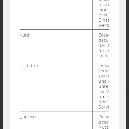
nächsten Ans
BARRIEREFREIHEITSERKLÄRUNG WEBSEITE
eines Vimeo-V
DATENSCHUTZERKLÄRUNG
bevorzugten
Einstellungen
DATENSCHUTZERKLÄRUNG SOCIAL MEDIA
werden.
DATENSCHUTZERKLÄRUNG
vuid
Dieser Cookie
STUDIENBEWERBER*INNEN UND STUDIERENDE
dazu eingeset
den Nutzungs
COOKIE EINSTELLUNGEN
des Benutzers
speichern.
Barrierefreiheitserklärung
__cf_bm
Dieses Cookie
Webseite
verwendet, u
zwischen Men
und Bots zu
unterscheiden.
für Vimeo no
um, um gülti
über die Nutz
Service zu s
ACCREDITED BY:
_uetvid
Dieses Cookie
EQUIS
AACSB
gesetzt, um d
Nutzung des 