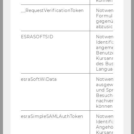
können.
__RequestVerificationToken
Notwendig, um 
Formulareingab
gegenüber Angri
abzusichern.
ESRASOFTSID
Notwendig zur
Identifizierung 
angemeldeten
Benutzers im
Kursanmeldung
des Business
Language Center
Organisationsstruktur
esraSoftWiData
Notwendig um
ausgewählte Sp
Mitglieder des Vorstandes (Konvent),
und Sprachkurse
Funktionsperiode von 1.10.2025 bis 30.9.2028
Besuchers
nachverfolgen z
können.
Sitzungstermine
esraSimpleSAMLAuthToken
Notwendig zur
Identifizierung 
Tätigkeit im UPV (Verband der Professor*innen
Angehörige/r für
der österreichischen Universitäten)
Kursanmeldung.