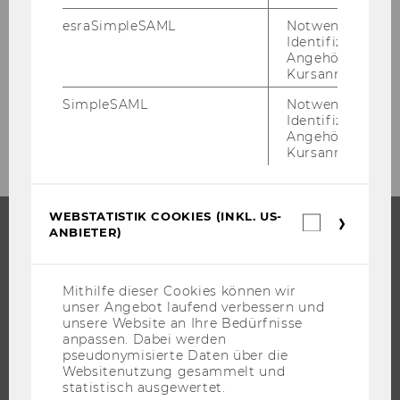
esraSimpleSAML
Notwendig zur
Oskar Grün Career Center Stiftung
Identifizierung 
Angehörige/r für
Stephan-Koren-Preis
Kursanmeldung.
SimpleSAML
Notwendig zur
Links
Identifizierung 
Angehörige/r für
Kursanmeldung.
WEBSTATISTIK COOKIES (INKL. US-
Webstatis
ANBIETER)
Cookies
(inkl.
STUDIUM
US-
Anbieter)
Mithilfe dieser Cookies können wir
WARUM WU?
unser Angebot laufend verbessern und
BACHELOR
unsere Website an Ihre Bedürfnisse
anpassen. Dabei werden
MASTER
pseudonymisierte Daten über die
Websitenutzung gesammelt und
DOKTORAT / PHD
statistisch ausgewertet.
EXECUTIVE EDUCATION