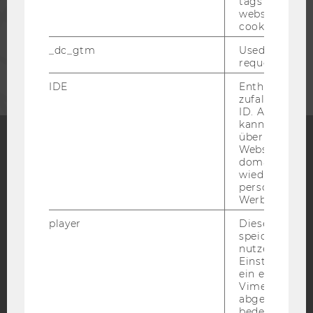
tags on the G
website read 
MITARBEITENDE
cookie.
_dc_gtm
Used to throt
UNTERNEHMEN
request rate.
IDE
Enthält eine
zufallsgenerie
ID. Anhand di
kann Google 
über verschie
Websites
domainübergr
Facebook
Instagram
Blog
wiedererkenn
personalisiert
Werbung auss
YouTube
Newsletter
Bluesky
player
Dieses Cooki
speichert
nutzerspezifi
Einstellungen
ein eingebett
Vimeo-Video
abgespielt wi
IMPRESSUM
bedeutet, das