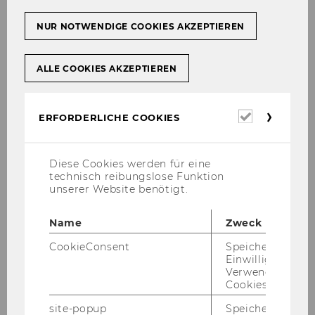
Die vom Ver­ein in den ver­gan­ge­nen Jahr­zehn­
ten er­wirt­schaf­te­ten fi­nan­zi­el­len Mit­tel wur­den
NUR NOTWENDIGE COOKIES AKZEPTIEREN
zum Teil in die
Oskar Grün Ca­re­er Cen­ter Stif­
tung
über­führt. Zweck der Stif­tung ist die För­
ALLE COOKIES AKZEPTIEREN
de­rung von Wis­sen­schaft, For­schung und
Lehre. Die ers­ten För­der­mit­tel wer­den der wis­
sen­schaft­li­chen Aus­bil­dung und der wis­sen­
Erforderl
ERFORDERLICHE COOKIES
schaft­li­chen Be­rufs­vor­bil­dung ge­wid­met.
Cookies
_______________________________________________
Diese Cookies werden für eine
__________________________________
technisch reibungslose Funktion
unserer Website benötigt.
Den Vor­stand der Stif­tung bil­den 3 Pro­fes­so­
Name
Zweck
ren der Wirt­schafts­uni­ver­si­tät Wien:
CookieConsent
Speichert Ihre
Einwilligung zur
Univ.-Prof. Dr. Mi­cha­el Meyer (Vor­sit­zen­
Verwendung vo
der)
Cookies.
Univ.-Prof. Dr. Chris­to­pher Lettl
site-popup
Speichert ob ein