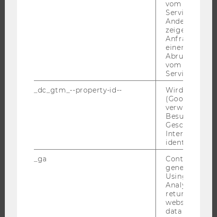
vom AMP-Clie
UNIVERSITÄT
Service abzur
Andere mögli
zeigen Opt-ou
ÜBER DIE WU
Anfrage im G
ORGANISATION
einen Fehler 
Abrufen einer
WIRTSCHAFT UND GESELLSCHAFT
vom AMP Clie
Service an.
CAMPUS
NEWS
_dc_gtm_--property-id--
Wird von Dou
(Google Tag 
EVENTS ARCHIV
verwendet, u
Besucher nach
EVENTS
Geschlecht o
WU FOUNDATION
Interessen zu
identifizieren.
_ga
Contains a r
generated use
JOBS
Using this ID
Analytics can
JOBS
returning use
website and 
JOBPORTAL
data from pre