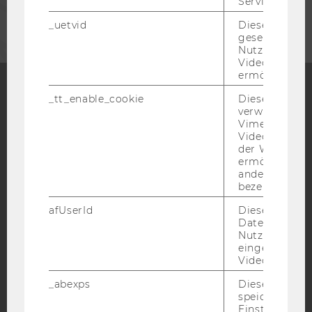
Service zu s
UNTERNEHMEN
_uetvid
Dieses Cookie
gesetzt, um d
Nutzung des 
Videoplayers 
ermöglichen
_tt_enable_cookie
Dieses Cookie
Facebook
Instagram
Blog
verwendet, u
Vimeo-
Videoeinbett
der WU-Websi
ermöglichen 
YouTube
Newsletter
Bluesky
andere nicht 
bezeichnete 
afUserId
Dieses Cooki
Daten von
Nutzer*innen,
eingebettete
IMPRESSUM
Videos intera
BARRIEREFREIHEITSERKLÄRUNG WEBSEITE
_abexps
Dieses Cooki
DATENSCHUTZERKLÄRUNG
speichert get
Einstellungen