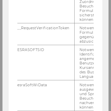
Zuordnung von
Besucher zu
Martin Spitzer
Formulareingab
sicherstellen zu
können.
Wirtschaftskommunikation
__RequestVerificationToken
Notwendig, um 
Gerlinde Mautner
Formulareingab
gegenüber Angri
abzusichern.
Jens Seiffert-Brockmann
ESRASOFTSID
Notwendig zur
Sozioökonomie
Identifizierung 
angemeldeten
Benutzers im
Thomas Plümper
Kursanmeldung
des Business
Sabine Frerichs
Language Center
esraSoftWiData
Notwendig um
Business Analytics and
ausgewählte Sp
Decision Sciences
und Sprachkurse
Besuchers
nachverfolgen z
Verena Dorner
können.