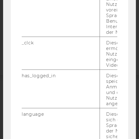
DATENSCHUTZERKLÄRUNG SOCIAL MEDIA
Nutzer*in, zB.
voreingestell
DATENSCHUTZERKLÄRUNG
Sprache, Regi
STUDIENBEWERBER*INNEN UND STUDIERENDE
Benutzernam
COOKIE EINSTELLUNGEN
Interaktionsd
der Nutzer*in
Barrierefreiheitserklärung
_clck
Dieses Cooki
ermöglicht di
Webseite
Nutzung des
eingebettete
Video Players
has_logged_in
Dieses Cooki
speichert
Anmeldeinfo
und ob sich de
ACCREDITED BY:
Nutzer*in jem
angemeldet h
EQUIS
AACSB
language
Dieses Cooki
sich die
Spracheinstel
der Nutzer*in
sichergestellt