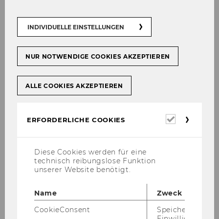
Gerlinde Fellner-Röhling
INDIVIDUELLE EINSTELLUNGEN
Mit­glie­der des Kon­vents sind der je­wei­li­ge
NUR NOTWENDIGE COOKIES AKZEPTIEREN
De­part­ment­vor­stand sowie ein*e (bzw.
zwei) wei­te­re*r no­mi­nier­te*r Pro­fes­
sor*innen:
ALLE COOKIES AKZEPTIEREN
Finance, Accounting and
Statistics
Erforderl
ERFORDERLICHE COOKIES
Cookies
Kurt Hornik
Diese Cookies werden für eine
technisch reibungslose Funktion
Ewald Aschauer
unserer Website benötigt.
Stefan Pichler
Name
Zweck
Wirtschaftsinformatik und
CookieConsent
Speichert Ihre
Einwilligung zur