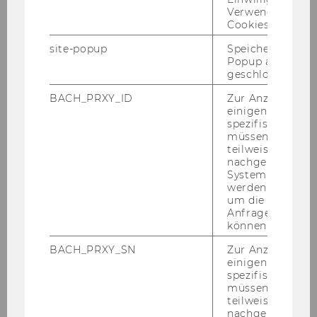
Operations Management
Verwendung vo
Cookies.
Gerald Reiner
site-popup
Speichert ob ein
Popup ausgefüll
Axel Polleres
geschlossen wur
Management
BACH_PRXY_ID
Zur Anzeige von
einigen WU-
spezifischen Inh
Renate Meyer
müssen Informa
teilweise von
Bettina Fuhrmann
nachgelagerten
System abgefra
werden. Notwen
Marketing
um die Antwort 
Anfrage zuordne
Martin Schreier
können.
BACH_PRXY_SN
Zur Anzeige von
Thomas Reutterer
einigen WU-
spezifischen Inh
müssen Informa
Strategy and Innovation
teilweise von
nachgelagerten