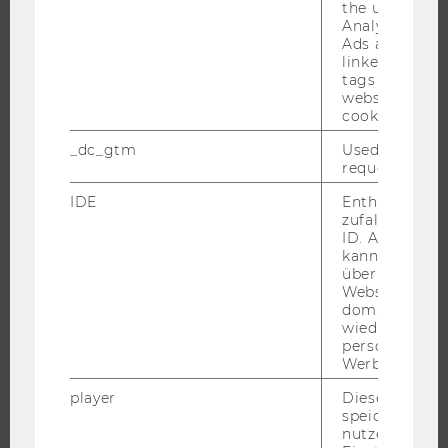
the user. If G
ORGANISATION
Analytics and
Ads accounts 
WIRTSCHAFT UND GESELLSCHAFT
linked, the co
CAMPUS
tags on the G
website read 
NEWS
cookie.
EVENTS ARCHIV
_dc_gtm
Used to throt
EVENTS
request rate.
WU FOUNDATION
IDE
Enthält eine
zufallsgenerie
ID. Anhand di
kann Google 
über verschie
JOBS
Websites
domainübergr
JOBS
wiedererkenn
personalisiert
JOBPORTAL
Werbung auss
RESEARCH CAREER
player
Dieses Cooki
WELCOME SERVICES
speichert
nutzerspezifi
JOBS MIT WU-STUDIUM