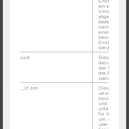
Einstellungen
KARRIEREKONTAKTE AN DER WU
ein eingebett
Vimeo-Video
KARRIERENETZWERKE AN DER WU
abgespielt wi
bedeutet, das
nächsten Ans
eines Vimeo-V
bevorzugten
Einstellungen
WU COMMUNITY
werden.
vuid
Dieser Cookie
STUDIERENDE
dazu eingeset
den Nutzungs
des Benutzers
speichern.
ALUMNI
__cf_bm
Dieses Cookie
verwendet, u
PRESSE
zwischen Men
und Bots zu
unterscheiden.
MITARBEITENDE
für Vimeo no
um, um gülti
über die Nutz