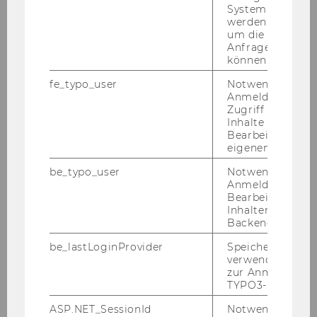
Isabella Grabner
System abgefra
werden. Notwen
um die Antwort 
Gerhard Speckbacher
Anfrage zuordne
können.
Welthandel
fe_typo_user
Notwendig für d
Anmeldung und
Jan Hendrik Fisch
Zugriff auf gesc
Inhalte oder zur
Tina Wakolbinger
Bearbeitung des
eigenen Profils.
Öffentliches Recht und
be_typo_user
Notwendig für d
Steuerrecht
Anmeldung und
Bearbeitung von
Inhalten im TYP
Claudia Fuchs
Backend.
Claus Staringer
be_lastLoginProvider
Speichert die zul
verwendete Met
zur Anmeldung f
Privatrecht
TYPO3-Backend.
ASP.NET_SessionId
Notwendig, um 
Susanne Auer-Mayer