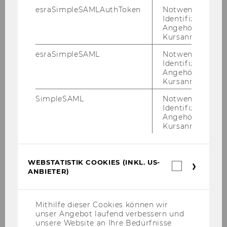
esraSimpleSAMLAuthToken
Notwendig zur
N.N.
Identifizierung 
Angehörige/r für
Volkswirtschaft
Kursanmeldung.
esraSimpleSAML
Notwendig zur
Jesus Crespo Cuaresma
Identifizierung 
Angehörige/r für
Gerlinde Fellner-Röhling
Kursanmeldung.
SimpleSAML
Notwendig zur
Identifizierung 
Angehörige/r für
Rech­nungs­prü­fer*innen des Ver­bands:
Kursanmeldung.
Univ.Prof. Dr. Kat­rin Hum­mel
WEBSTATISTIK COOKIES (INKL. US-
Univ.Prof. Dr. Klaus Hirsch­ler
Webstatis
ANBIETER)
Cookies
(inkl.
US-
Anbieter)
Mithilfe dieser Cookies können wir
unser Angebot laufend verbessern und
unsere Website an Ihre Bedürfnisse