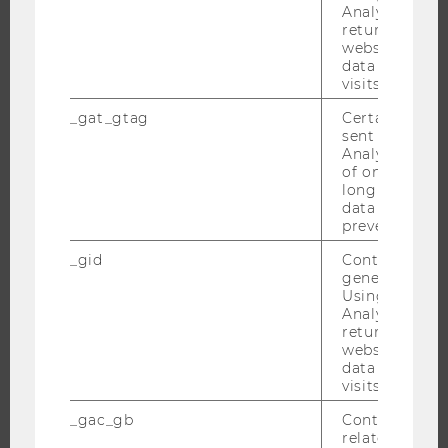
INTERNATIONALE UND INCOMING EXCHANGE STUDIERENDE
Analytics can
returning use
ANGEBOTE FÜR SCHULEN UND STUDIENINTERESSIERTE
website and 
data from pre
STUDENT CLUBS
visits.
_gat_gtag
Certain data i
sent to Googl
FORSCHUNG
Analytics a 
of once per m
long as it is s
FORSCHUNGSPORTAL
data transfers
FORSCHENDE
prevented.
IMPACT DER FORSCHUNG
_gid
Contains a r
generated use
ORGANISATION DER FORSCHUNG
Using this ID
FORSCHUNGSINFRASTRUKTUR
Analytics can
returning use
website and 
data from pre
visits.
UNIVERSITÄT
_gac_gb
Contains cam
related infor
ÜBER DIE WU