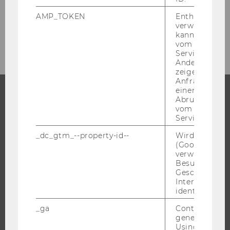
Stephan-Koren-Preis
AMP_TOKEN
Enthält ein To
verwendet we
Links
kann, um eine
vom AMP-Clie
Service abzur
Andere mögli
zeigen Opt-ou
Anfrage im G
einen Fehler 
Abrufen einer
STUDIUM
vom AMP Clie
Service an.
WARUM WU?
_dc_gtm_--property-id--
Wird von Dou
(Google Tag 
BACHELOR
verwendet, u
MASTER
Besucher nach
Geschlecht o
DOKTORAT / PHD
Interessen zu
EXECUTIVE EDUCATION
identifizieren.
BEWERBUNG UND ZULASSUNG
_ga
Contains a r
generated use
INFORMATIONEN FÜR STUDIERENDE
Using this ID