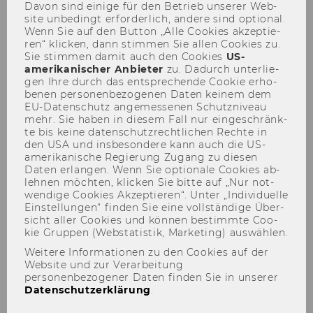
Professor*innen der WU
Davon sind ei­ni­ge für den Be­trieb un­se­rer Web­
site un­be­dingt er­for­der­lich, an­de­re sind op­tio­nal.
Wirtschaftsuniversität Wien
Wenn Sie auf den But­ton „Alle Coo­kies ak­zep­tie­
ren“ kli­cken, dann stim­men Sie allen Coo­kies zu.
Sie stim­men damit auch den Coo­kies
US-​
amerikanischer An­bie­ter
zu. Da­durch un­ter­lie­
gen Ihre durch das ent­spre­chen­de Coo­kie er­ho­
Mitglieder des Vorstandes
be­nen per­so­nen­be­zo­ge­nen Daten kei­nem dem
EU-​Datenschutz an­ge­mes­se­nen Schutz­ni­veau
(Konvent), Funktionsperiode
mehr. Sie haben in die­sem Fall nur ein­ge­schränk­
von 1.10.2025 bis 30.9.2028
te bis keine da­ten­schutz­recht­li­chen Rech­te in
den USA und ins­be­son­de­re kann auch die US-​
amerikanische Re­gie­rung Zu­gang zu die­sen
Daten er­lan­gen. Wenn Sie op­tio­na­le Coo­kies ab­
Vorsitzende
leh­nen möch­ten, kli­cken Sie bitte auf „Nur not­
wen­di­ge Coo­kies Ak­zep­tie­ren“. Unter „In­di­vi­du­el­le
Anne d'Arcy
Ein­stel­lun­gen“ fin­den Sie eine voll­stän­di­ge Über­
sicht aller Coo­kies und kön­nen be­stimm­te Coo­
kie Grup­pen (Web­sta­tis­tik, Mar­ke­ting) aus­wäh­len.
Stellvertretender Vorsitzender
Weitere Informationen zu den Cookies auf der
Website und zur Verarbeitung
Martin Spitzer
personenbezogener Daten finden Sie in unserer
Datenschutzerklärung
.
Stellvertretende Vorsitzende