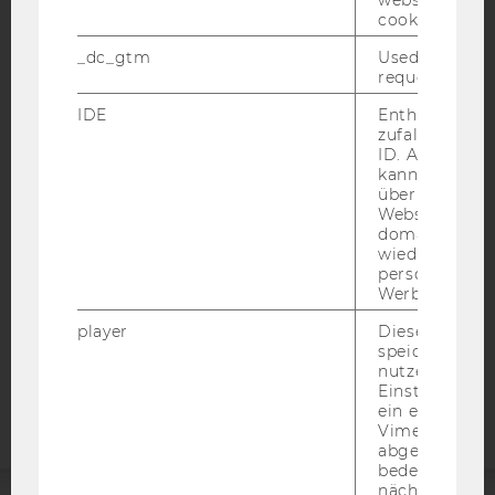
cookie.
_dc_gtm
Used to throt
request rate.
IMPRESSUM
IDE
Enthält eine
zufallsgenerie
BARRIEREFREIHEITSERKLÄRUNG WEBSEITE
ID. Anhand di
DATENSCHUTZERKLÄRUNG
kann Google 
über verschie
DATENSCHUTZERKLÄRUNG SOCIAL MEDIA
Websites
domainübergr
DATENSCHUTZERKLÄRUNG
wiedererkenn
STUDIENBEWERBER*INNEN UND STUDIERENDE
personalisiert
Werbung auss
COOKIE EINSTELLUNGEN
player
Dieses Cooki
Barrierefreiheitserklärung
speichert
nutzerspezifi
Webseite
Einstellungen
ein eingebett
Vimeo-Video
abgespielt wi
bedeutet, das
nächsten Ans