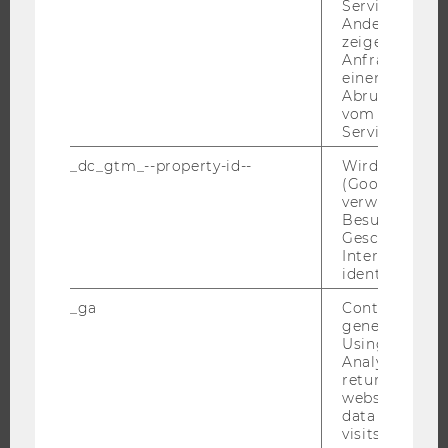
Service abzur
JOBS
Andere mögli
zeigen Opt-ou
JOBS
Anfrage im G
einen Fehler 
JOBPORTAL
Abrufen einer
RESEARCH CAREER
vom AMP Clie
Service an.
WELCOME SERVICES
_dc_gtm_--property-id--
Wird von Dou
JOBS MIT WU-STUDIUM
(Google Tag 
KARRIEREKONTAKTE AN DER WU
verwendet, u
Besucher nach
KARRIERENETZWERKE AN DER WU
Geschlecht o
Interessen zu
identifizieren.
_ga
Contains a r
generated use
WU COMMUNITY
Using this ID
Analytics can
returning use
STUDIERENDE
website and 
data from pre
visits.