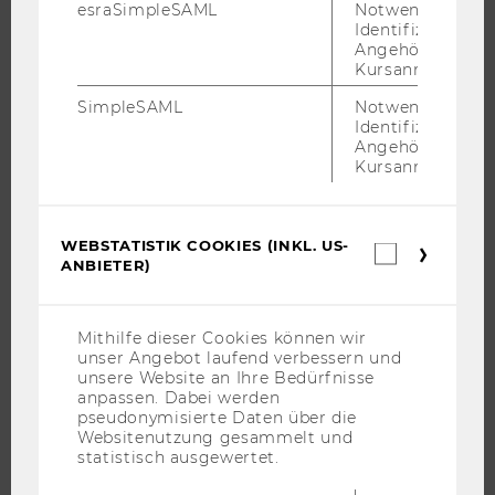
esraSimpleSAML
Notwendig zur
BACHELOR
Identifizierung 
Angehörige/r für
MASTER
Kursanmeldung.
DOKTORAT / PHD
SimpleSAML
Notwendig zur
EXECUTIVE EDUCATION
Identifizierung 
BEWERBUNG UND ZULASSUNG
Angehörige/r für
Kursanmeldung.
INFORMATIONEN FÜR STUDIERENDE
INTERNATIONALE UND INCOMING EXCHANGE STUDIERENDE
ANGEBOTE FÜR SCHULEN UND STUDIENINTERESSIERTE
WEBSTATISTIK COOKIES (INKL. US-
Webstatis
ANBIETER)
Cookies
STUDENT CLUBS
(inkl.
US-
Anbieter)
Mithilfe dieser Cookies können wir
unser Angebot laufend verbessern und
FORSCHUNG
unsere Website an Ihre Bedürfnisse
anpassen. Dabei werden
FORSCHUNGSPORTAL
pseudonymisierte Daten über die
Websitenutzung gesammelt und
FORSCHENDE
statistisch ausgewertet.
IMPACT DER FORSCHUNG