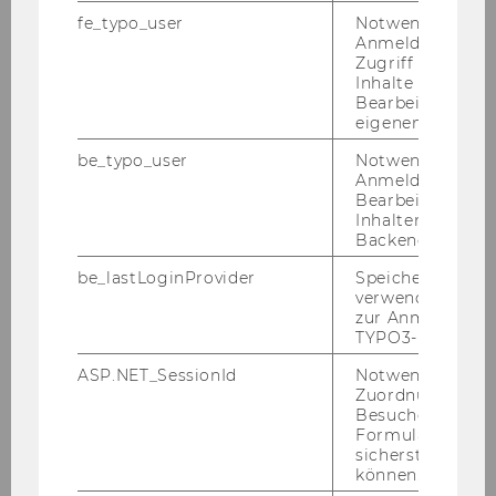
fe_typo_user
Notwendig für d
Anmeldung und
Zugriff auf gesc
Inhalte oder zur
Bearbeitung des
eigenen Profils.
be_typo_user
Notwendig für d
Anmeldung und
Bearbeitung von
Inhalten im TYP
Backend.
Wer wir sind
be_lastLoginProvider
Speichert die zul
verwendete Met
News & Events
zur Anmeldung f
TYPO3-Backend.
Mitglieder des AKG
ASP.NET_SessionId
Notwendig, um 
Zuordnung von
Besucher zu
Büro des AKG
Formulareingab
sicherstellen zu
können.
Tätigkeitsbereiche