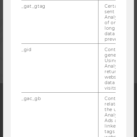
ALUMNI
_gat_gtag
Certain data i
sent to Googl
Analytics a 
PRESSE
of once per m
long as it is s
data transfers
MITARBEITENDE
prevented.
_gid
Contains a r
generated use
UNTERNEHMEN
Using this ID
Analytics can
returning use
website and 
data from pre
visits.
_gac_gb
Contains cam
related infor
Facebook
Instagram
Blog
the user. If G
Analytics and
Ads accounts 
linked, the co
YouTube
Newsletter
Bluesky
tags on the G
website read 