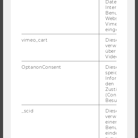
Daten über di
ORGANISATION
Interaktionen
Benutzer*inne
WIRTSCHAFT UND GESELLSCHAFT
Websites, auf
CAMPUS
Vimeo-Video
eingebettet is
NEWS
vimeo_cart
Dieses Cookie
EVENTS ARCHIV
verwendet, u
EVENTS
überprüfen, wi
Video abgespi
WU FOUNDATION
OptanonConsent
Dieses Cooki
speichert
Informatione
den
JOBS
Zustimmungs
(Consent) ein
JOBS
Besuchers.
JOBPORTAL
_scid
Dieses Cookie
verwendet, u
RESEARCH CAREER
einem/einer
WELCOME SERVICES
Benutzer*in e
eindeutige ID
JOBS MIT WU-STUDIUM