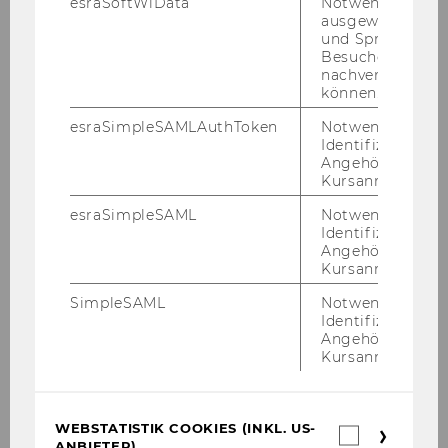
esraSoftWiData
Notwendig um
ausgewählte Sp
und Sprachkurse
Besuchers
nachverfolgen z
können.
esraSimpleSAMLAuthToken
Notwendig zur
Identifizierung 
Angehörige/r für
Kursanmeldung.
esraSimpleSAML
Notwendig zur
Identifizierung 
Angehörige/r für
550 Theater mit Bühne
Kursanmeldung.
SimpleSAML
Notwendig zur
Identifizierung 
DOWNLOAD
Angehörige/r für
(
PDF
, 1.21 MB)
Kursanmeldung.
WEBSTATISTIK COOKIES (INKL. US-
Webstatis
ANBIETER)