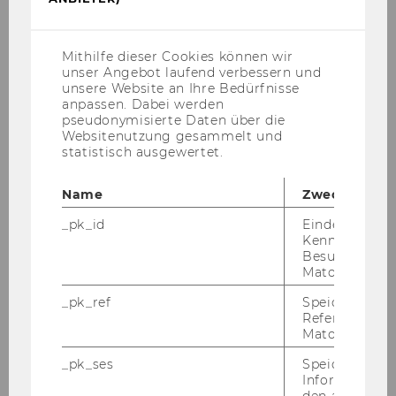
Cookies
(inkl.
US-
Anbieter)
Mithilfe dieser Cookies können wir
unser Angebot laufend verbessern und
unsere Website an Ihre Bedürfnisse
anpassen. Dabei werden
pseudonymisierte Daten über die
Websitenutzung gesammelt und
statistisch ausgewertet.
Name
Zweck
Stehbuffet 25 Stehtische + 20
_pk_id
Eindeutige
Beistelltische 120x60
Kennzeichnun
Besuchers du
Matomo.
DOWNLOAD
_pk_ref
Speicherung 
(
PDF
, 1.52 MB)
Referrers dur
Matomo.
_pk_ses
Speicherung 
Informatione
den aktuellen