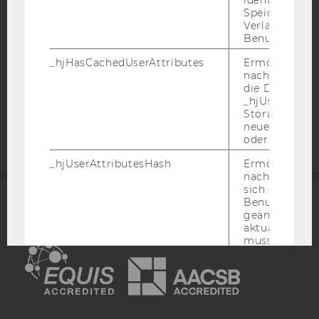
DATENSCHUTZERKLÄRUNG SOCIAL MEDIA
Speicherdaue
DATENSCHUTZERKLÄRUNG
Verlängert sic
Benutzeraktivi
STUDIENBEWERBER*INNEN UND STUDIERENDE
COOKIE EINSTELLUNGEN
_hjHasCachedUserAttributes
Ermöglicht e
nachzuvollzie
die Daten in
Barrierefreiheitserklärung
_hjUserAttrib
Webseite
Storage auf 
neuesten Stan
oder nicht.
_hjUserAttributesHash
Ermöglicht e
nachzuvollzie
sich ein
Benutzerattri
ACCREDITED BY:
geändert hat
aktualisiert 
muss.
EQUIS
AACSB
_hjBenutzerAttribute
Speichert
Benutzerattri
über die Hotja
API gesendet
Keine explizit