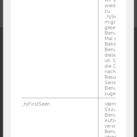
UNTERNEHMEN
wiederverwen
zu
_hjSessionUser
migrieren. Wi
gesetzt, wenn
Benutzer zum
Mal eine Seite
Behält die Hot
Facebook
Instagram
Blog
Benutzer-ID be
diese Seite e
ist. Stellt sic
die Daten von
nachfolgende
YouTube
Newsletter
Bluesky
Besuchen der
Seite derselb
Benutzer-ID
zugeordnet w
_hjFirstSeen
Identifiziert d
Sitzung eines
IMPRESSUM
Benutzers. Wi
BARRIEREFREIHEITSERKLÄRUNG WEBSEITE
Aufzeichnungs
verwendet, u
DATENSCHUTZERKLÄRUNG
Benutzersitz
identifizieren.