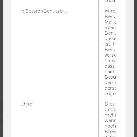
zuzuweisen
KARRIEREKONTAKTE AN DER WU
hjSessionBenutzer_
Wird gesetzt,
KARRIERENETZWERKE AN DER WU
Benutzer zum
Mal eine Seite
Speichert die 
Benutzer-ID, d
diese Seite e
ist. Hotjar ver
WU COMMUNITY
Benutzer nich
verschiedene
hinweg.Stellt 
STUDIERENDE
dass Daten v
nachfolgende
Besuchen auf
derselben We
ALUMNI
derselben Ben
zugeordnet w
PRESSE
_hjid
Dies ist ein al
Cookie, das wi
mehr setzen, 
MITARBEITENDE
wenn ein Benu
noch in sein
Browser hat,
wir seinen We