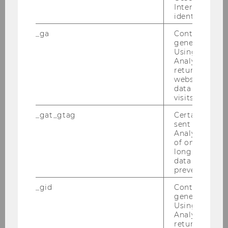
Interessen zu
Details
identifizieren.
_ga
Contains a r
generated use
Using this ID
Mi­kro­fo­ne
Analytics can
Details
returning use
website and 
data from pre
visits.
Wire­less Pre­sen­ter
_gat_gtag
Certain data i
Details
sent to Googl
Analytics a 
of once per m
long as it is s
Note­book
data transfers
prevented.
Details
_gid
Contains a r
generated use
Using this ID
Ton­sum­me für Mit­schnitt der
Analytics can
returning use
Ver­an­stal­tung