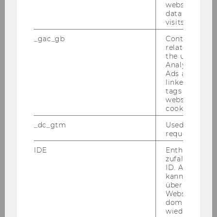
website and 
Details
data from pre
visits.
_gac_gb
Contains cam
related infor
the user. If G
Analytics and
Ads accounts 
linked, the co
tags on the G
website read 
cookie.
_dc_gtm
Used to throt
request rate.
IDE
Enthält eine
Leitung Campusmanagement
zufallsgenerie
ID. Anhand di
kann Google 
Facility Management
über verschie
Websites
domainübergr
Einkaufsmanagement
wiedererkenn