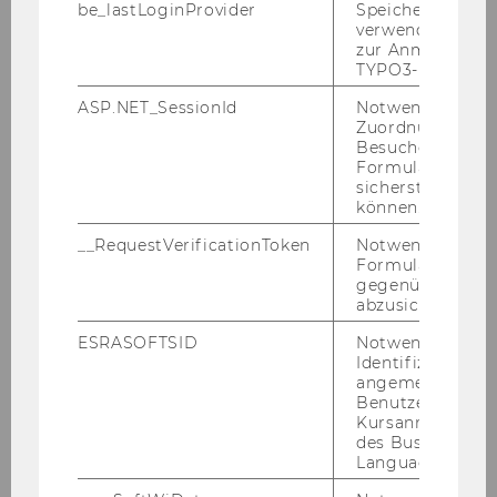
be_lastLoginProvider
Speichert die zul
verwendete Met
zur Anmeldung f
TYPO3-Backend.
ASP.NET_SessionId
Notwendig, um 
Zuordnung von
Besucher zu
Formulareingab
sicherstellen zu
können.
__RequestVerificationToken
Notwendig, um 
Formulareingab
gegenüber Angri
Leerplan Standard
abzusichern.
ESRASOFTSID
Notwendig zur
Identifizierung 
DOWNLOAD
angemeldeten
(
PDF
, 385 KB)
Benutzers im
Kursanmeldung
des Business
Language Center