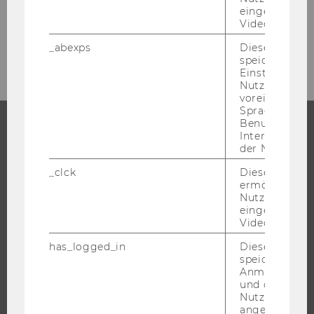
Österreich
eingebettete
Videos intera
E-Mail:
events@wu.ac.at
_abexps
Dieses Cooki
speichert get
Einstellungen
Nutzer*in, zB.
voreingestell
Sprache, Regi
Benutzernam
Interaktionsd
STUDIUM
der Nutzer*in
_clck
Dieses Cooki
WARUM WU?
ermöglicht di
Nutzung des
BACHELOR
eingebettete
MASTER
Video Players
DOKTORAT / PHD
has_logged_in
Dieses Cooki
EXECUTIVE EDUCATION
speichert
Anmeldeinfo
BEWERBUNG UND ZULASSUNG
und ob sich de
Nutzer*in jem
INFORMATIONEN FÜR STUDIERENDE
angemeldet h