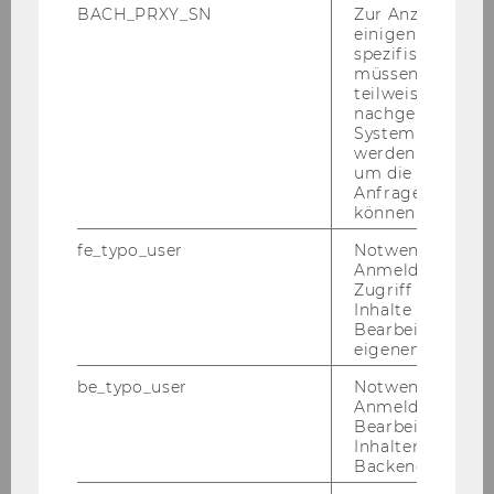
Raumanfrage bzw. -buchung
BACH_PRXY_SN
Zur Anzeige von
einigen WU-
bekannt gegeben werden (siehe
spezifischen Inh
auch „
Barrierefreie
müssen Informa
Veranstaltungen
“)
teilweise von
nachgelagerten
System abgefra
Eckdaten
Lokalisierung
werden. Notwen
Forum LC
um die Antwort 
Anfrage zuordne
können.
Campus GIS
fe_typo_user
Notwendig für d
Anmeldung und
Zugriff auf gesc
Inhalte oder zur
Bearbeitung des
eigenen Profils.
be_typo_user
Notwendig für d
Anmeldung und
Set­tings
Bearbeitung von
Inhalten im TYP
Backend.