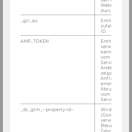
Webseitenbe
durch Matom
AV-​Medientechnik
_gcl_au
Enthält eine
zufallsgenerie
ID.
Vi­deowall
AMP_TOKEN
Enthält ein To
verwendet we
Details
kann, um eine
vom AMP-Clie
Service abzur
Andere mögli
Laut­spre­cher
zeigen Opt-ou
Details
Anfrage im G
einen Fehler 
Abrufen einer
vom AMP Clie
Service an.
Red­ner­pult
Details
_dc_gtm_--property-id--
Wird von Dou
(Google Tag 
verwendet, u
Besucher nach
Geschlecht o
Raum­steue­rung