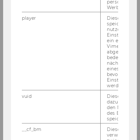
personalisiert
Werbung auss
Sicherheitsmanagement
player
Dieses Cooki
speichert
Veranstaltungsmanagement
nutzerspezifi
Einstellungen
ein eingebett
Raumvergabe
Vimeo-Video
abgespielt wi
bedeutet, das
FAQs - Häufig gestellte Fragen
nächsten Ans
eines Vimeo-V
Formular Veranstaltungsanfrage
bevorzugten
Einstellungen
Räume
werden.
vuid
Dieser Cookie
Koordination der Veranstaltungsaufbauten
dazu eingeset
den Nutzungs
Zusätzliche Ausstattung
des Benutzers
speichern.
Barrierefreie Veranstaltungen
__cf_bm
Dieses Cookie
verwendet, u