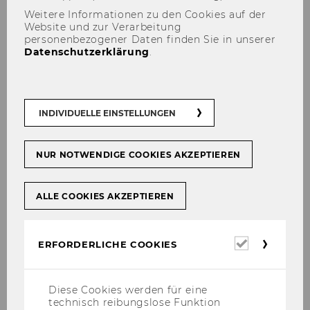
Weitere Informationen zu den Cookies auf der
Website und zur Verarbeitung
personenbezogener Daten finden Sie in unserer
Datenschutzerklärung
.
Eckdaten
Gebäude & Raumnummer
Forum LC
LC.0.000
INDIVIDUELLE EINSTELLUNGEN
Eckdaten
Maximalbelegung in
Forum LC
Theaterbestuhlung
NUR NOTWENDIGE COOKIES AKZEPTIEREN
550
ALLE COOKIES AKZEPTIEREN
Eckdaten
Bestuhlungsart
Forum LC
Erforderl
ERFORDERLICHE COOKIES
Cookies
flexibel
Diese Cookies werden für eine
Eckdaten
Art des Caterings
technisch reibungslose Funktion
Forum LC