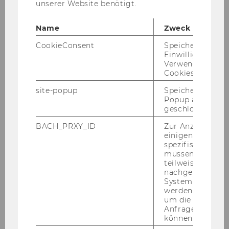
unserer Website benötigt.
kalt & warm
Name
Zweck
CookieConsent
Speichert Ihre
Eckdaten
Fläche
Einwilligung zur
Forum LC
Verwendung vo
Cookies.
1.112 m²
site-popup
Speichert ob ein
Popup ausgefüll
Eckdaten
Bühne
geschlossen wur
Forum LC
BACH_PRXY_ID
Zur Anzeige von
einigen WU-
möglich
spezifischen Inh
müssen Informa
teilweise von
Eckdaten
Mobile Rampe
nachgelagerten
Forum LC
System abgefra
werden. Notwen
Wird eine
mobile Rampe
zur
um die Antwort 
Anfrage zuordne
barrierefreien Erreichbarkeit des
können.
Podiums benötigt, muss dies bei