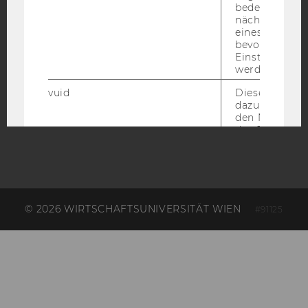
bedeutet, das
nächsten Ans
eines Vimeo-V
bevorzugten
Einstellungen
AMBA
werden.
vuid
Dieser Cookie
dazu eingeset
den Nutzungs
des Benutzers
speichern.
__cf_bm
Dieses Cookie
verwendet, u
zwischen Men
und Bots zu
© 2026 WIRTSCHAFTSUNIVERSITÄT WIEN
#91125
unterscheiden.
für Vimeo no
um, um gülti
über die Nutz
Service zu s
_uetvid
Dieses Cookie
gesetzt, um d