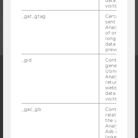
data from pre
visits.
MITARBEITENDE
_gat_gtag
Certain data i
sent to Googl
Analytics a 
UNTERNEHMEN
of once per m
long as it is s
data transfers
prevented.
_gid
Contains a r
generated use
Using this ID
Analytics can
Facebook
Instagram
Blog
returning use
website and 
data from pre
visits.
YouTube
Newsletter
Bluesky
_gac_gb
Contains cam
related infor
the user. If G
Analytics and
Ads accounts 
linked, the co