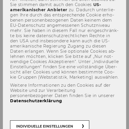
Sie stim­men damit auch den Coo­kies
US-​
amerikanischer An­bie­ter
zu. Da­durch un­ter­lie­
gen Ihre durch das ent­spre­chen­de Coo­kie er­ho­
Barrierefreie Zugänge
be­nen per­so­nen­be­zo­ge­nen Daten kei­nem dem
EU-​Datenschutz an­ge­mes­se­nen Schutz­ni­veau
mehr. Sie haben in die­sem Fall nur ein­ge­schränk­
te bis keine da­ten­schutz­recht­li­chen Rech­te in
den USA und ins­be­son­de­re kann auch die US-​
amerikanische Re­gie­rung Zu­gang zu die­sen
Daten er­lan­gen. Wenn Sie op­tio­na­le Coo­kies ab­
leh­nen möch­ten, kli­cken Sie bitte auf „Nur not­
wen­di­ge Coo­kies Ak­zep­tie­ren“. Unter „In­di­vi­du­el­le
Ein­stel­lun­gen“ fin­den Sie eine voll­stän­di­ge Über­
sicht aller Coo­kies und kön­nen be­stimm­te Coo­
kie Grup­pen (Web­sta­tis­tik, Mar­ke­ting) aus­wäh­len.
Weitere Informationen zu den Cookies auf der
Website und zur Verarbeitung
personenbezogener Daten finden Sie in unserer
Datenschutzerklärung
.
INDIVIDUELLE EINSTELLUNGEN