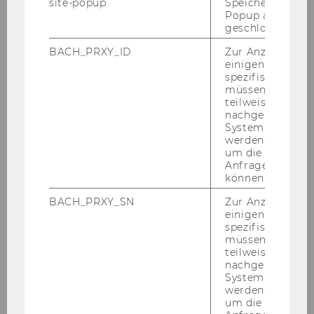
site-popup
Speichert ob ein
bäu­den fin­den Sie im in­ter­ak­ti­ven
Cam­pus­
Popup ausgefüll
plan der WU
.
geschlossen wur
BACH_PRXY_ID
Zur Anzeige von
einigen WU-
spezifischen Inh
müssen Informa
teilweise von
nachgelagerten
System abgefra
werden. Notwen
um die Antwort 
Anfrage zuordne
können.
BACH_PRXY_SN
Zur Anzeige von
einigen WU-
Leitung Campusmanagement
spezifischen Inh
müssen Informa
teilweise von
Facility Management
nachgelagerten
System abgefra
werden. Notwen
Einkaufsmanagement
um die Antwort 