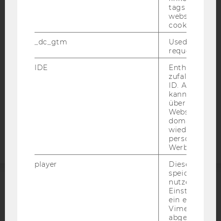
IMPRESSUM
tags on the G
website read 
BARRIEREFREIHEITSERKLÄRUNG WEBSEITE
cookie.
DATENSCHUTZERKLÄRUNG
_dc_gtm
Used to throt
DATENSCHUTZERKLÄRUNG SOCIAL MEDIA
request rate.
DATENSCHUTZERKLÄRUNG
IDE
Enthält eine
STUDIENBEWERBER*INNEN UND STUDIERENDE
zufallsgenerie
ID. Anhand di
COOKIE EINSTELLUNGEN
kann Google 
über verschie
Barrierefreiheitserklärung
Websites
domainübergr
Webseite
wiedererkenn
personalisiert
Werbung auss
player
Dieses Cooki
speichert
nutzerspezifi
Einstellungen
ACCREDITED BY:
ein eingebett
Vimeo-Video
EQUIS
AACSB
abgespielt wi