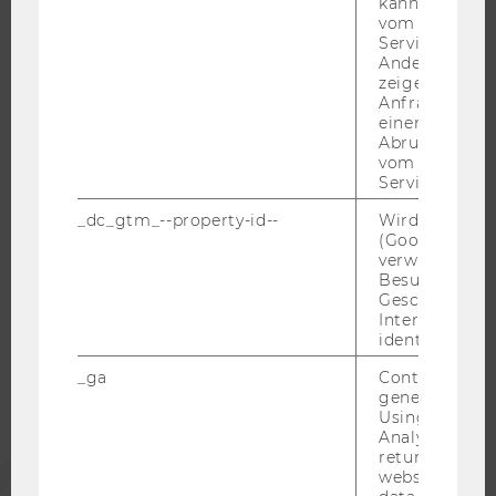
kann, um eine
vom AMP-Clie
RESEARCH CAREER
Service abzur
WELCOME SERVICES
Andere mögli
zeigen Opt-ou
JOBS MIT WU-STUDIUM
Anfrage im G
KARRIEREKONTAKTE AN DER WU
einen Fehler 
Abrufen einer
KARRIERENETZWERKE AN DER WU
vom AMP Clie
Service an.
_dc_gtm_--property-id--
Wird von Dou
(Google Tag 
verwendet, u
WU COMMUNITY
Besucher nach
Geschlecht o
Interessen zu
STUDIERENDE
identifizieren.
_ga
Contains a r
generated use
ALUMNI
Using this ID
Analytics can
returning use
PRESSE
website and 