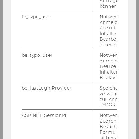
Anfrage zuordne
können.
Sicherheitsmanagement
fe_typo_user
Notwendig für d
Anmeldung und
Veranstaltungsmanagement
Zugriff auf gesc
Inhalte oder zur
Bearbeitung des
Raumvergabe
eigenen Profils.
be_typo_user
Notwendig für d
FAQs - Häufig gestellte Fragen
Anmeldung und
Bearbeitung von
Formular Veranstaltungsanfrage
Inhalten im TYP
Backend.
Räume
be_lastLoginProvider
Speichert die zul
verwendete Met
Koordination der Veranstaltungsaufbauten
zur Anmeldung f
TYPO3-Backend.
Zusätzliche Ausstattung
ASP.NET_SessionId
Notwendig, um 
Zuordnung von
Barrierefreie Veranstaltungen
Besucher zu
Formulareingab
sicherstellen zu
Green Meetings & Events