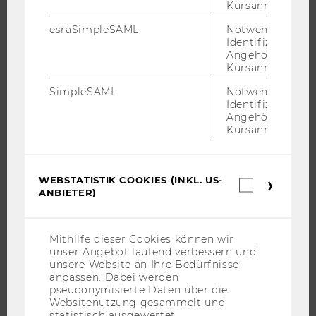
Kursanmeldung.
EXECUTIVE EDUCATION
BEWERBUNG UND ZULASSUNG
esraSimpleSAML
Notwendig zur
Identifizierung 
INFORMATIONEN FÜR STUDIERENDE
Angehörige/r für
Kursanmeldung.
INTERNATIONALE UND INCOMING EXCHANGE STUDIERENDE
ANGEBOTE FÜR SCHULEN UND STUDIENINTERESSIERTE
SimpleSAML
Notwendig zur
Identifizierung 
STUDENT CLUBS
Angehörige/r für
Kursanmeldung.
FORSCHUNG
WEBSTATISTIK COOKIES (INKL. US-
Webstatis
ANBIETER)
Cookies
FORSCHUNGSPORTAL
(inkl.
FORSCHENDE
US-
Anbieter)
Mithilfe dieser Cookies können wir
IMPACT DER FORSCHUNG
unser Angebot laufend verbessern und
ORGANISATION DER FORSCHUNG
unsere Website an Ihre Bedürfnisse
anpassen. Dabei werden
FORSCHUNGSINFRASTRUKTUR
pseudonymisierte Daten über die
Websitenutzung gesammelt und
statistisch ausgewertet.