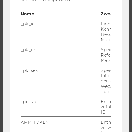
UNIVERSITÄT
Name
Zweck
ÜBER DIE WU
_pk_id
Eindeutige
Kennzeichnun
ORGANISATION
Besuchers du
Matomo.
WIRTSCHAFT UND GESELLSCHAFT
CAMPUS
_pk_ref
Speicherung 
Referrers dur
NEWS
Matomo.
EVENTS ARCHIV
_pk_ses
Speicherung 
EVENTS
Informatione
den aktuellen
WU FOUNDATION
Webseitenbe
durch Matom
_gcl_au
Enthält eine
zufallsgenerie
JOBS
ID.
JOBS
AMP_TOKEN
Enthält ein To
verwendet we
JOBPORTAL