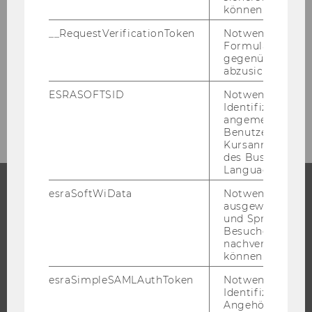
können.
Formulare & Dokumente
__RequestVerificationToken
Notwendig, um 
Formulareingab
gegenüber Angri
Mitarbeiter/innen
abzusichern.
ESRASOFTSID
Notwendig zur
Umweltmanagement
Identifizierung 
angemeldeten
Benutzers im
Kursanmeldung
des Business
Language Center
esraSoftWiData
Notwendig um
ausgewählte Sp
STUDIUM
und Sprachkurse
Besuchers
WARUM WU?
nachverfolgen z
können.
BACHELOR
MASTER
esraSimpleSAMLAuthToken
Notwendig zur
Identifizierung 
DOKTORAT / PHD
Angehörige/r für