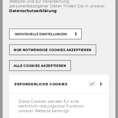
Website und zur Verarbeitung
Über 10.000 Studieninteressierte bei
personenbezogener Daten finden Sie in unserer
WU-Aufnahmeprüfungen
Datenschutzerklärung
.
STUDIUM
INDIVIDUELLE EINSTELLUNGEN
NUR NOTWENDIGE COOKIES AKZEPTIEREN
ALLE COOKIES AKZEPTIEREN
Erforderl
ERFORDERLICHE COOKIES
Cookies
Diese Cookies werden für eine
technisch reibungslose Funktion
unserer Website benötigt.