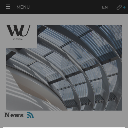
HAUPTMENÜ
MENÜ
EN
ÖFFNEN
News