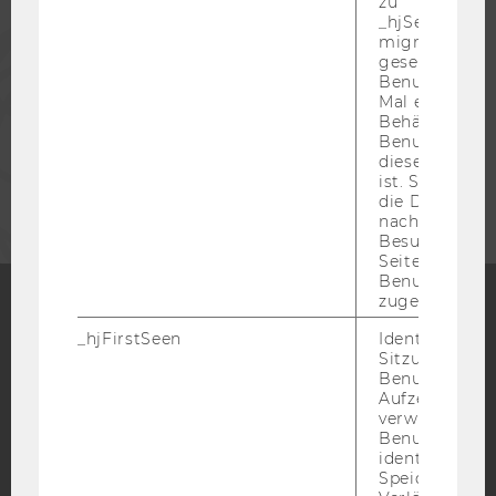
zu
_hjSessionUser
PRESSE
migrieren. Wi
gesetzt, wenn
Benutzer zum
Mal eine Seite
MITARBEITENDE
Behält die Hot
Benutzer-ID be
diese Seite e
UNTERNEHMEN
ist. Stellt sic
die Daten von
nachfolgende
Besuchen der
Seite derselb
Benutzer-ID
zugeordnet w
_hjFirstSeen
Identifiziert d
Facebook
Instagram
Blog
Sitzung eines
Benutzers. Wi
Aufzeichnungs
verwendet, u
YouTube
Newsletter
Bluesky
Benutzersitz
identifizieren.
Speicherdaue