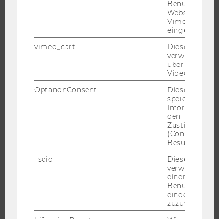
Benutzer*inne
FORSCHUNGSINFRASTRUKTUR
Websites, auf
Vimeo-Video
eingebettet is
vimeo_cart
Dieses Cookie
UNIVERSITÄT
verwendet, u
überprüfen, wi
ÜBER DIE WU
Video abgespi
ORGANISATION
OptanonConsent
Dieses Cooki
WIRTSCHAFT UND GESELLSCHAFT
speichert
Informatione
CAMPUS
den
NEWS
Zustimmungs
(Consent) ein
EVENTS ARCHIV
Besuchers.
EVENTS
_scid
Dieses Cookie
WU FOUNDATION
verwendet, u
einem/einer
Benutzer*in e
eindeutige ID
zuzuweisen
JOBS