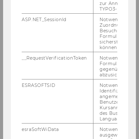
zur Anmeldung f
WU Top League: 20 Jahre High-
TYPO3-Backend.
Potential Förderung an der WU
ASP.NET_SessionId
Notwendig, um 
Zuordnung von
Besucher zu
Formulareingab
STUDIUM
sicherstellen zu
können.
__RequestVerificationToken
Notwendig, um 
Formulareingab
gegenüber Angri
abzusichern.
ESRASOFTSID
Notwendig zur
Identifizierung 
angemeldeten
Benutzers im
Kursanmeldung
des Business
Language Center
esraSoftWiData
Notwendig um
ausgewählte Sp