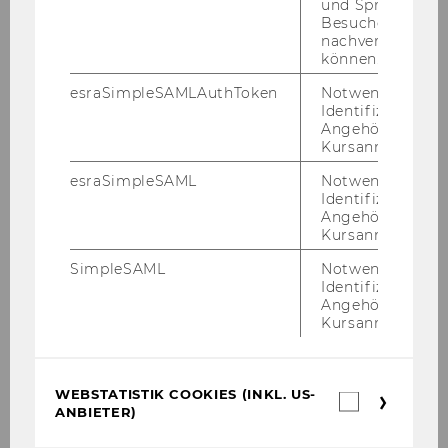
und Sprachkurse
Besuchers
Studienstart an der WU
nachverfolgen z
können.
esraSimpleSAMLAuthToken
Notwendig zur
Identifizierung 
STUDIUM
Angehörige/r für
Kursanmeldung.
esraSimpleSAML
Notwendig zur
Identifizierung 
Angehörige/r für
Kursanmeldung.
SimpleSAML
Notwendig zur
Identifizierung 
Angehörige/r für
Kursanmeldung.
WEBSTATISTIK COOKIES (INKL. US-
Webstatis
ANBIETER)
Cookies
(inkl.