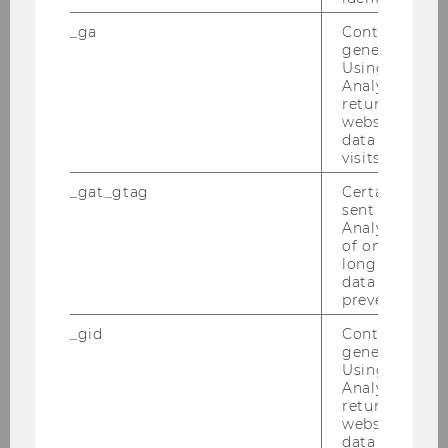
Rekordinteresse bei WU-
_ga
Contains a r
Bachelorregistrierung
generated use
Using this ID
Analytics can
returning use
STUDIUM
website and 
data from pre
visits.
_gat_gtag
Certain data i
sent to Googl
Analytics a 
of once per m
long as it is s
data transfers
prevented.
_gid
Contains a r
generated use
Using this ID
Analytics can
returning use
website and 
data from pre