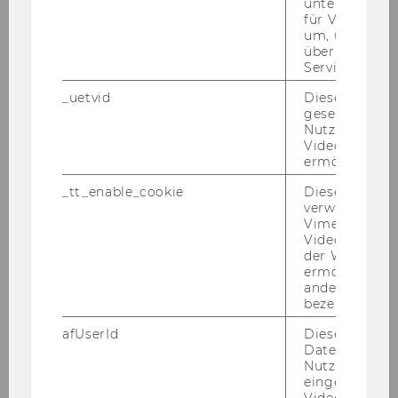
unterscheiden.
15 Jahre WU@School – eine
für Vimeo no
Erfolgsgeschichte mit Perspektive
um, um gülti
über die Nutz
Service zu s
_uetvid
Dieses Cookie
STUDIUM
gesetzt, um d
Nutzung des 
Videoplayers 
ermöglichen
_tt_enable_cookie
Dieses Cookie
verwendet, u
Vimeo-
Videoeinbett
der WU-Websi
ermöglichen 
andere nicht 
bezeichnete 
afUserId
Dieses Cooki
Daten von
Nutzer*innen,
eingebettete