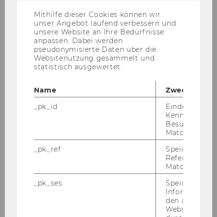
US-
Erneut Rekord-Registrierungszahlen
Anbieter)
Mithilfe dieser Cookies können wir
für alle Bachelorstudien
unser Angebot laufend verbessern und
unsere Website an Ihre Bedürfnisse
anpassen. Dabei werden
pseudonymisierte Daten über die
Websitenutzung gesammelt und
STUDIUM
statistisch ausgewertet.
Name
Zweck
_pk_id
Eindeutige
Kennzeichnun
Besuchers du
Matomo.
_pk_ref
Speicherung 
Referrers dur
Matomo.
_pk_ses
Speicherung 
Informatione
den aktuellen
Webseitenbe