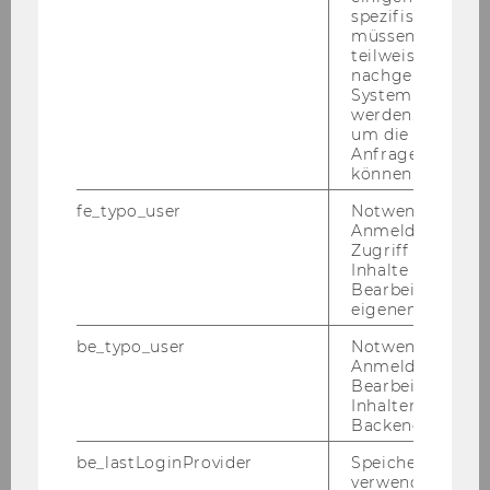
spezifischen Inh
Aufnahmeverfahren 2026 an der WU
müssen Informa
starten
teilweise von
nachgelagerten
System abgefra
werden. Notwen
STUDIUM
um die Antwort 
Anfrage zuordne
können.
fe_typo_user
Notwendig für d
Anmeldung und
Zugriff auf gesc
Inhalte oder zur
Bearbeitung des
eigenen Profils.
be_typo_user
Notwendig für d
Anmeldung und
Bearbeitung von
Inhalten im TYP
Backend.
be_lastLoginProvider
Speichert die zul
verwendete Met