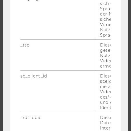
MASTER
sich die
Spracheinstel
DOKTORAT / PHD
der Nutzer*in
sichergestellt
EXECUTIVE EDUCATION
Vimeo in der
BEWERBUNG UND ZULASSUNG
Nutzer ausge
Sprache ersch
INFORMATIONEN FÜR STUDIERENDE
_ttp
Dieser Cookie
INTERNATIONALE UND INCOMING EXCHANGE STUDIERENDE
gesetzt, um d
ANGEBOTE FÜR SCHULEN UND STUDIENINTERESSIERTE
Nutzung des 
Videoplayers 
STUDENT CLUBS
ermöglichen
sd_client_id
Dieses Cooki
speichert Dat
die aktuellen
FORSCHUNG
Videoeinstell
des/ der Benu
FORSCHUNGSPORTAL
und einen per
Identifikatio
FORSCHENDE
IMPACT DER FORSCHUNG
_rdt_uuid
Dieses Cooki
Daten über di
ORGANISATION DER FORSCHUNG
Interaktionen