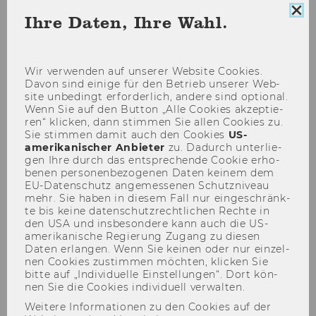
Coo
Ihre Daten, Ihre Wahl.
Con
Studium
sch
Wir ver­wen­den auf un­se­rer Web­site Coo­kies.
Davon sind ei­ni­ge für den Be­trieb un­se­rer Web­
STUDIUM
site un­be­dingt er­for­der­lich, an­de­re sind op­tio­nal.
Wenn Sie auf den But­ton „Alle Coo­kies ak­zep­tie­
ren“ kli­cken, dann stim­men Sie allen Coo­kies zu.
Sie stim­men damit auch den Coo­kies
US-​
amerikanischer An­bie­ter
zu. Da­durch un­ter­lie­
gen Ihre durch das ent­spre­chen­de Coo­kie er­ho­
be­nen per­so­nen­be­zo­ge­nen Daten kei­nem dem
EU-​Datenschutz an­ge­mes­se­nen Schutz­ni­veau
mehr. Sie haben in die­sem Fall nur ein­ge­schränk­
te bis keine da­ten­schutz­recht­li­chen Rech­te in
den USA und ins­be­son­de­re kann auch die US-​
amerikanische Re­gie­rung Zu­gang zu die­sen
Daten er­lan­gen. Wenn Sie kei­nen oder nur ein­zel­
nen Coo­kies zu­stim­men möch­ten, kli­cken Sie
bitte auf „In­di­vi­du­el­le Ein­stel­lun­gen“. Dort kön­
nen Sie die Coo­kies in­di­vi­du­ell ver­wal­ten.
Weitere Informationen zu den Cookies auf der