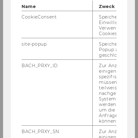
Vorbereitungstage (BaWiSo, BBE)
Name
Zweck
und Lernwochenende (WiRe)
CookieConsent
Speichert Ihre
Einwilligung zur
Verwendung vo
Cookies.
STUDIUM
site-popup
Speichert ob ein
Popup ausgefüll
geschlossen wur
BACH_PRXY_ID
Zur Anzeige von
einigen WU-
spezifischen Inh
müssen Informa
teilweise von
nachgelagerten
System abgefra
werden. Notwen
um die Antwort 
Anfrage zuordne
können.
BACH_PRXY_SN
Zur Anzeige von
einigen WU-