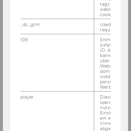
tags on the G
Unternehmenszwecks durch
website read 
einen Bottom-up-Ansatz
cookie.
_dc_gtm
Used to throt
Haas, Barbara
request rate.
IDE
Enthält eine
Gendered mental labour and its
zufallsgenerie
manageability for non-traditional
ID. Anhand di
parental couples with young
kann Google 
über verschie
children in Austria =
Websites
Geschlechtsspezifische mentale
domainübergr
Arbeit und ihre Bewältigbarkeit
wiedererkenn
personalisiert
für nicht-traditionelle
Werbung auss
Elternpaare mit jungen Kindern
in Österreich
player
Dieses Cooki
speichert
nutzerspezifi
Haas, Barbara
Einstellungen
ein eingebett
New forms of precarious
Vimeo-Video
abgespielt wi
employment qualitative insights