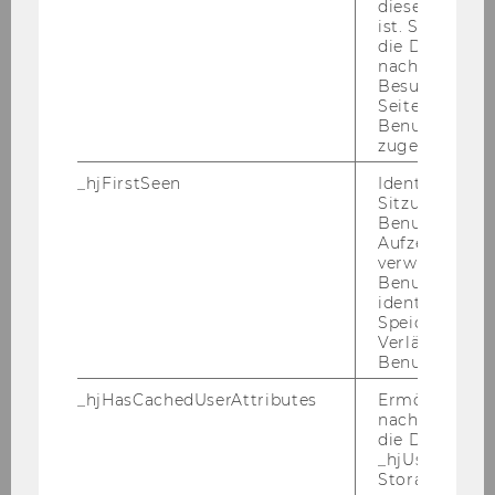
diese Seite e
processes the case of Abenomics
ist. Stellt sic
in Japan
die Daten von
nachfolgende
Besuchen der
Novy, Andreas
Seite derselb
Benutzer-ID
Participation and empowerment
zugeordnet w
for social cohesion the case of
_hjFirstSeen
Identifiziert d
Vielfalter = Partizipation und
Sitzung eines
Empowerment für Soziale
Benutzers. Wi
Aufzeichnungs
Kohäsion : Fallstudie Vielfalter
verwendet, u
Benutzersitz
Novy, Andreas
identifizieren.
Speicherdaue
Verlängert sic
Is social empowerment through
Benutzeraktivi
the European energy transition a
pipe dream?
_hjHasCachedUserAttributes
Ermöglicht e
nachzuvollzie
die Daten in
Novy, Andreas
_hjUserAttrib
Storage auf 