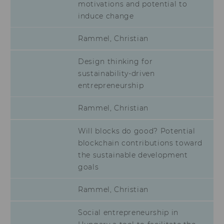
motivations and potential to
von LinkedIn.
induce change
aam_uuid
Dieses Cookie dien
Synchronisierung
Rammel, Christian
Audience Manager
AMCV_XXX_at_AdobeOrg
Dieses Cookie enth
Design thinking for
eindeutige Kennun
sustainability-driven
Adobe Experience 
entrepreneurship
li_mc
Dieses Cookie wird
temporärer Cache
Rammel, Christian
Es dient dazu,
Einwilligungsinfo
Will blocks do good? Potential
des/ der Nutzer*in
Datenbank client-s
blockchain contributions toward
verfügbar zu habe
the sustainable development
lang
Dieses Cookie merk
goals
Spracheinstellung 
Nutzer*in. So wird
Rammel, Christian
sichergestellt, das
LinkedIn.com-Webs
vom Nutzer ausge
Social entrepreneurship in
Sprache erscheint.