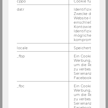
cppo
Cookie für statist
capability approach towards
datr
Identifiziert den 
health implications for care
Zwecke der Sicher
workers and residents
Website-Integrität
einschließlich der
Kontowiederherst
Österle, August
Identifizierung vo
möglicherweise
Assessing the implementation of
kompromittierten
the Vienna drug strategy in
locale
Speichert Sprache
prevention, treatment and
_fbp
Ein Cookie für Fa
rehabilitation of adolescents and
Werbung, das verw
young adults according to the
um die Relevanz z
international standards
zu verbessern sow
Serienanzeigenpro
Facebook bereitzus
Österle, August
_fbc
Ein Cookie für Fa
Environmental concern and
Werbung, das verw
um die Relevanz z
medium-distance transport
zu verbessern sow
mode choice in Europe the use of
Serienanzeigenpro
overnight trains
Facebook bereitzus