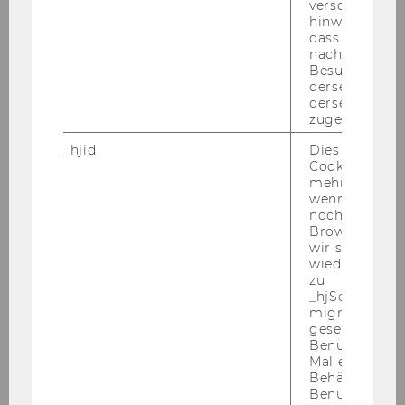
verschiedene
hinweg.Stellt 
Novy, Andreas
dass Daten v
nachfolgende
Besuchen auf
Reconceptualizing circular
derselben We
economy? the case of Reparatur-
derselben Ben
zugeordnet w
und Servicezentrum (R.U.S.Z.)
Vienna
_hjid
Dies ist ein al
Cookie, das wi
mehr setzen, 
Novy, Andreas
wenn ein Benu
noch in sein
The cost of climate (in)action
Browser hat,
critical discourse analysis: the
wir seinen We
wiederverwen
presentation of climate change
zu
in Austrian media
_hjSessionUser
migrieren. Wi
gesetzt, wenn
Novy, Andreas
Benutzer zum
Mal eine Seite
Economic liberalizations and
Behält die Hot
their effect on individualization
Benutzer-ID be