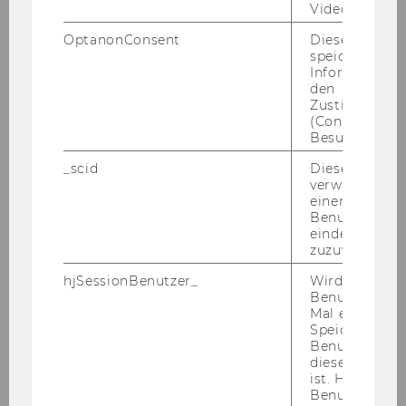
Video abgespi
multi-theoretical perspective on
OptanonConsent
Dieses Cooki
structure, agency & power
speichert
relations
Informatione
den
Novy, Andreas
Zustimmungs
(Consent) ein
Besuchers.
Innovative strategies of Austrian
employee representatives
_scid
Dieses Cookie
verwendet, u
towards sustainable energy
einem/einer
policies
Benutzer*in e
eindeutige ID
zuzuweisen
Novy, Andreas
hjSessionBenutzer_
Wird gesetzt,
Assessing the biophysical
Benutzer zum
Mal eine Seite
elements of a 'paradise' a case
Speichert die 
study on Boracay Island,
Benutzer-ID, d
Philippines applying MuSIASEM
diese Seite e
ist. Hotjar ver
and the perspective of Socio-
Benutzer nich
Ecological Economics and Policy