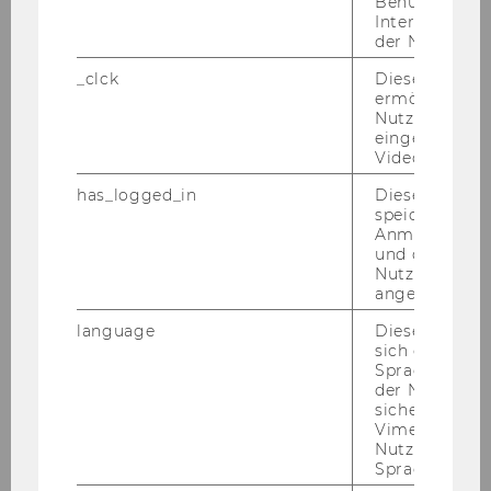
Benutzernam
Interaktionsd
Kohlenberger, Judith; Schneider,
der Nutzer*in
Ulrike
_clck
Dieses Cooki
ermöglicht di
Ecuador's citizens' revolution:
Nutzung des
powered by oil extraction?
eingebettete
Video Players
regulationist perspectives on the
(neo)extractivist mode of
has_logged_in
Dieses Cooki
speichert
development
Anmeldeinfo
und ob sich de
Lang, MiriamNovy, Andreas
Nutzer*in jem
angemeldet h
Not for sale a social ecological
language
Dieses Cooki
economics perspective on
sich die
cooperative housing as a
Spracheinstel
der Nutzer*in
transformative social innovation
sichergestellt
in the Netherlands
Vimeo in der
Nutzer ausge
Sprache ersch
Madner, Verena