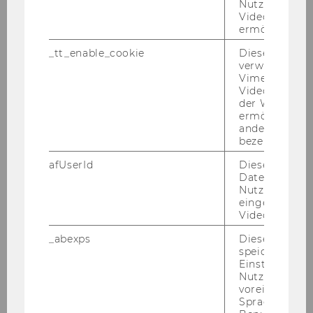
Nutzung des 
contributing to long-term
Videoplayers 
climate activism for youth and
ermöglichen
young adults in Austria
_tt_enable_cookie
Dieses Cookie
verwendet, u
Haas, Barbara
Vimeo-
Videoeinbett
der WU-Websi
Men, unpaid work and the
ermöglichen 
reduction of normal working
andere nicht 
time what influence does a
bezeichnete 
reduction of normal working
afUserId
Dieses Cooki
time have on men's uptake of
Daten von
unpaid work and why do gender
Nutzer*innen,
eingebettete
ideologies matter?
Videos intera
Haas, Barbara
_abexps
Dieses Cooki
speichert get
Einstellungen
Social capital of Afghan and
Nutzer*in, zB.
Syrian refugees in Austria a
voreingestell
Sprache, Regi
gender-sensitive analysis