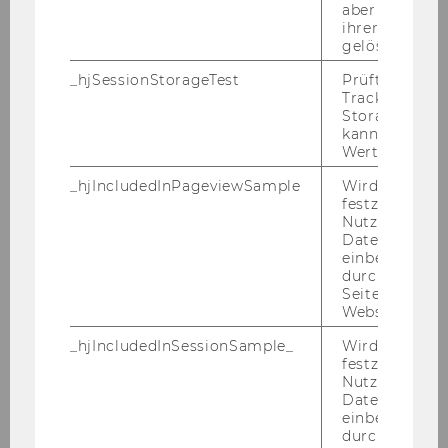
Novy, Andreas
aber fast sofo
ihrer Erstellu
gelöscht.
Transformative economics on
both sides of the Atlantic new
_hjSessionStorageTest
Prüft, ob der 
Tracking Cod
economy movement and
Storage verw
degrowth movement
kann. Wenn ja
Wert von 1 ges
Novy, Andreas
_hjIncludedInPageviewSample
Wird gesetzt
festzustellen,
Potentials of the foundational
Nutzer in die
Datenstichpr
economy in Vienna the case of
einbezogen wi
Johann-Nepomuk-Vogl-Platz
durch das
Seitenaufrufli
Novy, Andreas
Website defini
_hjIncludedInSessionSample_
Wird gesetzt
Karl Polanyi and housing
festzustellen,
elements of a new research
Nutzer in die
Datenstichpr
program for foundational
einbezogen wi
provisioning in cities
durch das täg