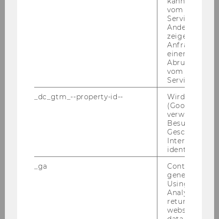
kann, um eine
learning theories a qualitative
vom AMP-Clie
case study of the
Service abzur
'Umweltbildung' project in
Andere mögli
zeigen Opt-ou
Bozen: enquiring the perspective
Anfrage im G
of schoolteachers
einen Fehler 
Abrufen einer
vom AMP Clie
Haas, Barbara
Service an.
Green jobs' implications on the
_dc_gtm_--property-id--
Wird von Dou
(Google Tag 
employment rate
verwendet, u
Besucher nach
Haas, Barbara
Geschlecht o
Interessen zu
identifizieren.
Microtask crowdworkers' quality
of work the impact of
_ga
Contains a r
digitalisation and the role of
generated use
Using this ID
alienation analysed from the
Analytics can
workers' perspective
returning use
website and 
data from pre