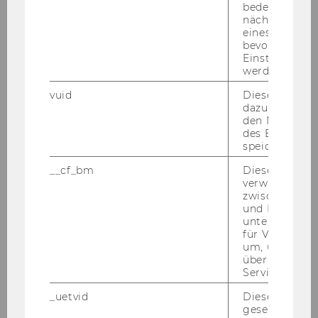
bedeutet, das
from expert interviews on high-
nächsten Ans
skilled online platform labour
eines Vimeo-V
bevorzugten
Einstellungen
Haas, Barbara
werden.
vuid
Dieser Cookie
Barriers to fully integrating
dazu eingeset
education for sustainable
den Nutzungs
development into Ukrainian
des Benutzers
speichern.
higher education a case study
__cf_bm
Dieses Cookie
Haas, Barbara
verwendet, u
zwischen Men
und Bots zu
Inner transformation as a
unterscheiden.
leverage point for social-
für Vimeo no
ecological transformation
um, um gülti
über die Nutz
Service zu s
Haas, Barbara
_uetvid
Dieses Cookie
gesetzt, um d
In it for the long haul: factors