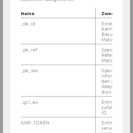
Made in Vietnam the work-life
Name
Zweck
balance of female migrant
_pk_id
Eindeutige
apparel workers in industrial
Kennzeichnun
zone settings within the border
Besuchers du
theory framework
Matomo.
_pk_ref
Speicherung 
Haas, Barbara
Referrers dur
Matomo.
Gender differences in paid and
_pk_ses
Speicherung 
unpaid work a study based on
Informatione
2012/13 GGS-Data relating the
den aktuellen
gendered division of unpaid work
Webseitenbe
durch Matom
to paid working time in Austria
_gcl_au
Enthält eine
Haas, Barbara
zufallsgenerie
ID.
Environmental education
AMP_TOKEN
Enthält ein To
programs and educational
verwendet we