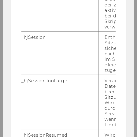
der zur Valid
Buen Vivir in Ecuador exploring
aktiver Ansic
the self-understanding of
bei der
competing discourses
Skriptinitiali
verwendet wir
Novy, Andreas
_hjSession_
Enthält die ak
Sitzungsdaten.
sicher, dass
The transformation of forms and
nachfolgende
modes of living a power sensitive
im Sitzungsfe
comparative analysis
gleichen Sitz
zugeordnet w
Novy, Andreas
_hjSessionTooLarge
Veranlasst Hot
Datenerfassu
"Just transition" or obliteration?
beenden, wen
Sitzung zu vie
The struggle of trade unions in
Wird automat
the United Kingdom to respond
durch ein Sig
to the need for long-term socio-
Servers best
wenn die Sitz
ecological development
Limit überschr
Novy, Andreas
_hjSessionResumed
Wird gesetzt,