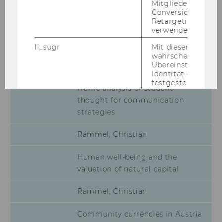
Mitgliederkennung,
Conversion-Tracki
Rammel, Christian
Retargeting und A
verwendet wird.
Addressing livestock-related
li_sugr
Mit diesem Cooki
climate change through
wahrscheinlichkei
institutional changes to dining
Übereinstimmung
Identität eines Nu
areas sequential mixed-methods
festgestellt.
frame analysis of student
U
Bei diesem Cookie
thought for communication
sich um eine Bro
strategies
für Nutzer.
Rammel, Christian
_guid
Mit diesem Cookie
LinkedIn Mitglied
über Google Ads id
Human well-being and the
valuation of natural capital
BizographicsOptOut
Mit diesem Cookie
Ablehnungsstatus 
Tracking durch Dri
Rammel, Christian
ermittelt.
lidc
Dieses Cookie erle
Community currencies in Austria
Auswahl des Date