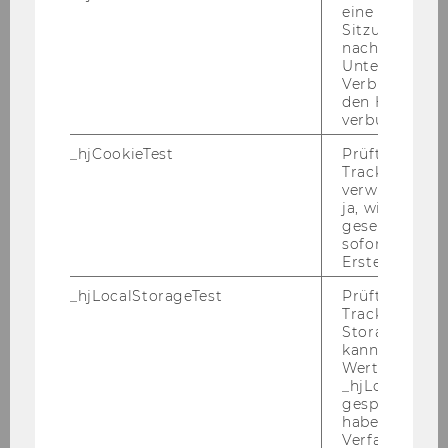
eine
Sitzung/Aufz
The myth of political reason the
nach einer
moral and emotional
Unterbrechun
Verbindung w
foundations of political
den Hotjar-Se
cognition and US politics
verbunden wir
_hjCookieTest
Prüft, ob der 
Novy, Andreas
Tracking Cod
verwenden ka
Betting on shelter the political
ja, wird ein W
economy of financialised
gesetzt. Wird 
sofort nach s
housing provision in Vienna
Erstellung ge
Novy, Andreas
_hjLocalStorageTest
Prüft, ob der 
Tracking Code
Storage verw
Potentials of the foundational
kann. Wenn ja
economy at the Untere
Wert 1 gesetzt
_hjLocalStora
Fußgängerzone der
gespeicherte
Favoritenstraße
haben keine
Verfallszeit, 