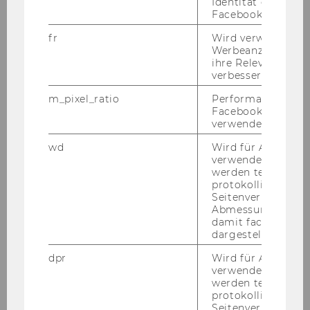
Identität des Users
healthcare in Bulgaria
Facebook zu authen
fr
Wird verwendet, 
Österle, August
Werbeanzeigen aus
ihre Relevanz zu 
Waiting times for non-
verbessern.
emergency medical interventions
m_pixel_ratio
Performance-Cooki
in Austria on the causes and
Facebook mit Face
potenial solutions for inadequate
verwendet wird.
waiting times
wd
Wird für Analyse-
verwendet. Unter
Österle, August
werden technisch
protokolliert (z.B.
Seitenverhältnis u
Stratified membership
Abmessungen des 
healthcare access for urban
damit facebook Ap
dargestellt werde
refugees in Turkey
dpr
Wird für Analyse-
Österle, August
verwendet. Unter
werden technisch
protokolliert (z.B.
The impact of austerity policies
Seitenverhältnis u