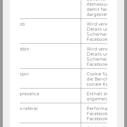
in the European Union on the
Abmessungen des 
privatization of health care
damit facebook Ap
dargestellt werde
provision the case of Greece
sb
Wird verwendet, 
Österle, August
Details und
Sicherheitsinform
Facebook-Kontos z
Care allowances in the Taiwanese
long-term care system
dbln
Wird verwendet, 
Details und
Sicherheitsinform
Österle, August
Facebook-Kontos z
Homo sovieticus: the lost
spin
Cookie für Werbe
die Berichterstatt
generation of homeless Polish in
soziale Kampagne
Vienna
presence
Enthält den "Chat"
angemeldeten Ben
Österle, August
x-referer
Performance-Cooki
Working conditions in residential
Facebook in Komb
Facebook-Pixel ve
long-term care facilities in
Austria, Germany and Sweden: a