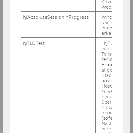
Sitzungslimit 
Website defini
Novy, Andreas
_hjAbsoluteSessionInProgress
Wird verwend
Cognitive processes of higher-
den ersten Se
eines Benutze
order in higher education
erkennen.
evaluating assessment methods,
learning outcomes and students'
_hjTLDTest
_hjTLDTest-Co
verschiedene
perception of "Sustainable
Teilstrings, bi
economics and business 1", a
fehlschlägt.
bachelor course at WU
Ermöglicht, 
allgemeinsten
Pfad zu ermitt
Novy, Andreas
anstelle des
Hostnamens d
Contested just transition
zu verwenden 
bedeutet, das
strategies a case study of the
über Subdom
Austrian Airlines workforce
hinweg geme
genutzt werd
(sofern zutref
Novy, Andreas
Nach dieser 
wird das Cook
A socio-ecological proposal for