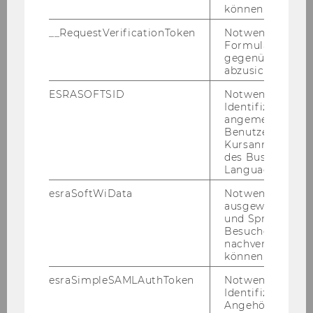
können.
How deindustrialization and RTW
__RequestVerificationToken
Notwendig, um 
Formulareingab
policies account for changes in
gegenüber Angri
the US income distribution a
abzusichern.
social-spatial-institutional
ESRASOFTSID
Notwendig zur
kernel-density decomposition
Identifizierung 
study on the US between 1940
angemeldeten
and 2000
Benutzers im
Kursanmeldung
des Business
Essletzbichler, Jürgen
Language Center
Covid-19 community response in
esraSoftWiData
Notwendig um
ausgewählte Sp
the Alemao Favela, Rio de
und Sprachkurse
Janeiro
Besuchers
nachverfolgen z
können.
Essletzbichler, Jürgen
esraSimpleSAMLAuthToken
Notwendig zur
If you're the principal, who's the
Identifizierung 
Angehörige/r für
agent? a qualitative study on the