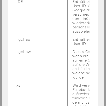
IDE
Enthält eine zufal
Vienna
User-ID. Anhand d
Google den User ü
verschiedene Webs
Novy, Andreas
domainübergreife
wiedererkennen u
An emergency for democracy - a
personalisierte W
ausspielen.
case study on the democratic
backsliding amid the COVID-19
_gcl_au
Enthält eine zufal
crisis in Hungary
User-ID.
_gcl_aw
Dieses Cookie wird
Novy, Andreas; Asara, Viviana
wenn ein User über
auf eine Google W
auf die Website ge
Towards a public policy strategy
enthält Informatio
for social-ecological
welche Werbeanzei
transformation
wurde.
xs
Wird verwendet, u
Novy, Andreas; Cahen-Fourot,
Facebook-Sitzung
Louison
aufrechtzuerhalten
funktioniert in Ve
dem c_user-Cookie
Inequalities in the access to