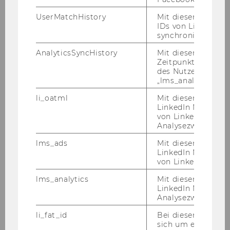
UserMatchHistory
Mit diesem Cookie
Peer, Stefanie
IDs von LinkedIn 
synchronisiert.
Promoting pedalling a
AnalyticsSyncHistory
Mit diesem Cookie
comparative case study of
Zeitpunkt der Syn
cycling policies in Amsterdam,
des Nutzers mit d
„lms_analytics“ ge
Copenhagen and Vienna
li_oatml
Mit diesem Cooki
Peer, Stefanie
LinkedIn Mitgliede
von LinkedIn zu W
Analysezwecke iden
Exploring a social innovation for
solidarity, social inclusion, civil
lms_ads
Mit diesem Cooki
LinkedIn Mitgliede
empowerment, and conviviality
von LinkedIn identi
Rammel, Christian
lms_analytics
Mit diesem Cooki
LinkedIn Mitgliede
Analysezwecken ide
Stakeholder inclusion in
decision-making processes with
li_fat_id
Bei diesem Cookie
sich um eine indir
sustainability aspects