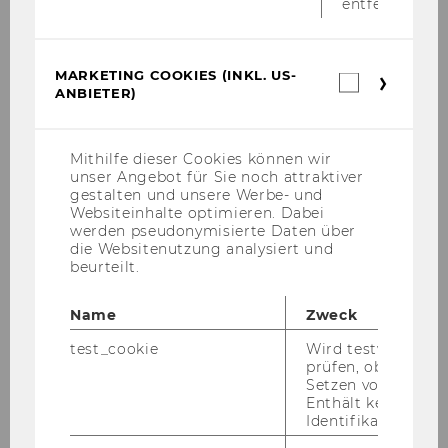
entfernt.
the economic interventions after
the pandemic contemporary
issues, resulting challenges and
MARKETING COOKIES (INKL. US-
Marketin
ANBIETER)
the contribution of foundational
Cookies
(inkl.
economy to face them while
US-
building a better future
Anbieter)
Mithilfe dieser Cookies können wir
unser Angebot für Sie noch attraktiver
Novy, Andreas
gestalten und unsere Werbe- und
Websiteinhalte optimieren. Dabei
werden pseudonymisierte Daten über
Affordable housing in the city of
die Websitenutzung analysiert und
Munich a historical analysis of
beurteilt.
achievements and limitations
Name
Zweck
Novy, Andreas
test_cookie
Wird testweise ge
prüfen, ob der Br
Who raises land prices? An
Setzen von Cookies
analysis of institutions and
Enthält keine
ownership structures impacting
Identifikationsme
residential building land in