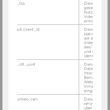
_ttp
Dieser Cookie
Environmental protection in
gesetzt, um d
Nutzung des 
European trade agreements
Videoplayers 
ermöglichen
Madner, Verena
sd_client_id
Dieses Cooki
speichert Dat
Visions of peace negotiation,
die aktuellen
compromise, and synthesis in the
Videoeinstell
Colombian conflict and the 2012-
des/ der Benu
und einen per
2016 peace process
Identifikatio
Madner, Verena
_rdt_uuid
Dieses Cooki
Daten über di
Interaktionen
Strategic selectivity in the CETA
Benutzer*inne
negotiations
Websites, auf
Vimeo-Video
eingebettet is
Madner, Verena
vimeo_cart
Dieses Cookie
Conceptualizing power in the
verwendet, u
überprüfen, wi
context of climate change a