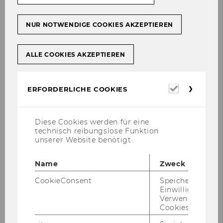
SEEP the­ses have been su­per­vi­sed by per­sons
not listed here.
NUR NOTWENDIGE COOKIES AKZEPTIEREN
Social movements and the
struggle for environmental
ALLE COOKIES AKZEPTIEREN
justice a case study of coal
extraction and conservation in
South Africa
Erforderl
ERFORDERLICHE COOKIES
Cookies
Asara, Vivian; Spash, Clive
Diese Cookies werden für eine
technisch reibungslose Funktion
Tourism and conservation:
unserer Website benötigt.
synergies and incompatibilities
for sustainable development
Name
Zweck
multi-level potentials and
limitations in the case of
CookieConsent
Speichert Ihre
Einwilligung zur
CapeNature, South Africa
Verwendung vo
Cookies.
Bärnthaler, Richard