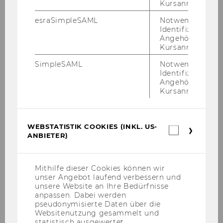
Kursanmeldung.
relationships between
stakeholders in U.S. study abroad
esraSimpleSAML
Notwendig zur
Identifizierung 
programs
Angehörige/r für
Kursanmeldung.
Haas, Barbara
SimpleSAML
Notwendig zur
Identifizierung 
The CSR-incentives of MNCs and
Angehörige/r für
their perception by employees a
Kursanmeldung.
case study of Unilever Austria
GmbH
WEBSTATISTIK COOKIES (INKL. US-
Webstatis
Haas, Barbara
ANBIETER)
Cookies
(inkl.
US-
Labour flexibility in the
Anbieter)
Mithilfe dieser Cookies können wir
Netherlands temporary
unser Angebot laufend verbessern und
employment from the worker's
unsere Website an Ihre Bedürfnisse
perspective
anpassen. Dabei werden
pseudonymisierte Daten über die
Websitenutzung gesammelt und
Haas, Barbara
statistisch ausgewertet.