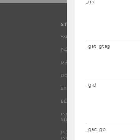
_ga
STUDIUM
WARUM WU?
_gat_gtag
BACHELOR
MASTER
DOKTORAT / PHD
_gid
EXECUTIVE EDUCATION
BEWERBUNG UND ZULASSUNG
INFORMATIONEN FÜR
STUDIERENDE
_gac_gb
INTERNATIONALE UND
INCOMING EXCHANGE