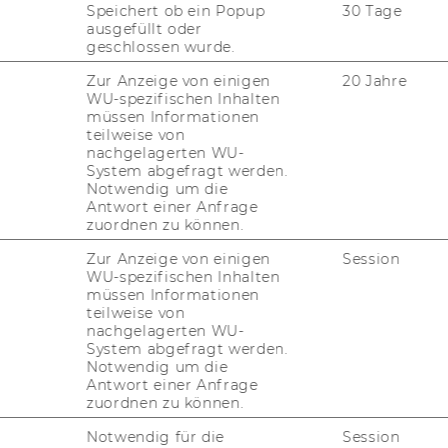
 (60/45) at the time of
Speichert ob ein Popup
30 Tage
ausgefüllt oder
geschlossen wurde.
Zur Anzeige von einigen
20 Jahre
WU-spezifischen Inhalten
datory?
müssen Informationen
teilweise von
nachgelagerten WU-
System abgefragt werden.
German or English
Notwendig um die
Antwort einer Anfrage
zuordnen zu können.
Zur Anzeige von einigen
Session
WU-spezifischen Inhalten
gram if I fulfill the
müssen Informationen
teilweise von
nachgelagerten WU-
System abgefragt werden.
Notwendig um die
 of being admitted to
Antwort einer Anfrage
zuordnen zu können.
during the second or
Notwendig für die
Session