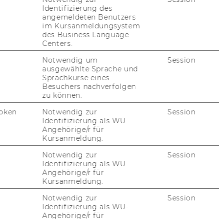
n fee for the program?
Identifizierung des
angemeldeten Benutzers
im Kursanmeldungsystem
des Business Language
dying?
Centers.
Notwendig um
Session
ausgewählte Sprache und
Sprachkurse eines
ort start?
Besuchers nachverfolgen
zu können.
oken
Notwendig zur
Session
get a job as a Quant
Identifizierung als WU-
Angehörige/r für
Kursanmeldung.
Notwendig zur
Session
Identifizierung als WU-
g expenses in Vienna?
Angehörige/r für
Kursanmeldung.
Notwendig zur
Session
p available?
Identifizierung als WU-
Angehörige/r für