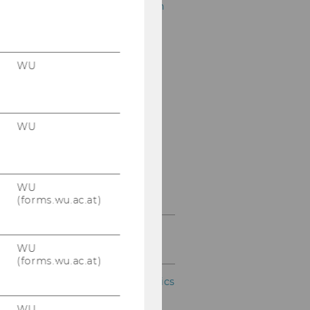
Application & Admission
Structure & Content
WU
Faculty
Career Prospects
WU
QFin Club
Company Talks
WU
FAQ
(forms.wu.ac.at)
Master's Program
Economics
WU
(forms.wu.ac.at)
Socio-Ecological Economics
and Policy
WU