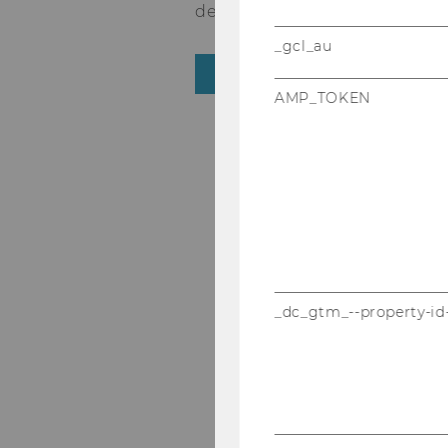
dent?
_gcl_au
LEARN MORE
AMP_TOKEN
_dc_gtm_--property-id