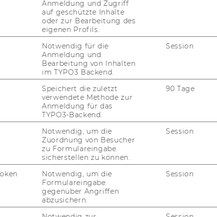
Anmeldung und Zugriff
auf geschützte Inhalte
oder zur Bearbeitung des
act if I have
eigenen Profils.
he admission
Notwendig für die
Session
Anmeldung und
Bearbeitung von Inhalten
im TYPO3 Backend.
a decision to either
Speichert die zuletzt
90 Tage
verwendete Methode zur
 a science track?
Anmeldung für das
TYPO3-Backend.
Notwendig, um die
Session
gram take in general?
Zuordnung von Besucher
zu Formulareingabe
sicherstellen zu können.
s from abroad in the
Token
Notwendig, um die
Session
Formulareingabe
gegenüber Angriffen
abzusichern.
Notwendig zur
Session