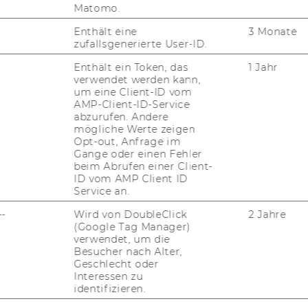
Matomo.
ANY QUESTIONS?
Enthält eine
3 Monate
zufallsgenerierte User-ID.
Enthält ein Token, das
1 Jahr
verwendet werden kann,
um eine Client-ID vom
PROGRAM MANAGER
AMP-Client-ID-Service
DRAGANA PAJIC
abzurufen. Andere
mögliche Werte zeigen
Opt-out, Anfrage im
Gange oder einen Fehler
beim Abrufen einer Client-
D4 building, Department of
ID vom AMP Client ID
Finance, Accounting and Statistic
Service an.
Welthandelsplatz 1
--
Wird von DoubleClick
2 Jahre
1020
Vienna
(Google Tag Manager)
verwendet, um die
Tel:
+43 1 31336 - 4815
Besucher nach Alter,
E-Mail:
qfin@wu.ac.at
Geschlecht oder
Interessen zu
identifizieren.