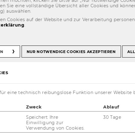
eh­nen möch­ten, kli­cken Sie bitte auf „Nur not­wen­di­ge Coo­kies
fin­den Sie eine voll­stän­di­ge Über­sicht aller Coo­kies und kön
ng) aus­wäh­len.
den Cookies auf der Website und zur Verarbeitung persone
erklärung
.
EN
NUR NOTWENDIGE COOKIES AKZEPTIEREN
ALL
t aktuell nur auf Englisch verfügbar.
IES
ür eine technisch reibungslose Funktion unserer Website 
ECTS criteria?
Zweck
Ablauf
Speichert Ihre
30 Tage
Einwilligung zur
Verwendung von Cookies.
ave 180 ECTS and/or