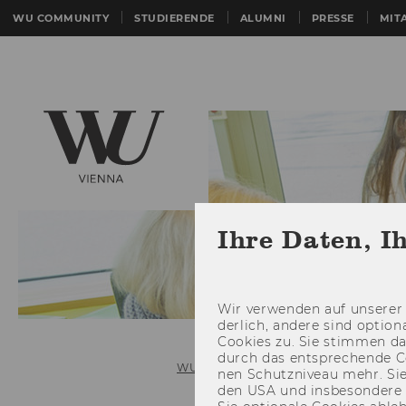
WU COMMUNITY
STUDIERENDE
ALUMNI
PRESSE
MIT
Ihre Daten, I
Wir ver­wen­den auf un­se­rer 
der­lich, an­de­re sind op­tio
Coo­kies zu. Sie stim­men 
durch das ent­spre­chen­de C
WU (Wirtschaftsuniversität Wien)
nen Schutz­ni­veau mehr. Sie 
den USA und ins­be­son­de­r