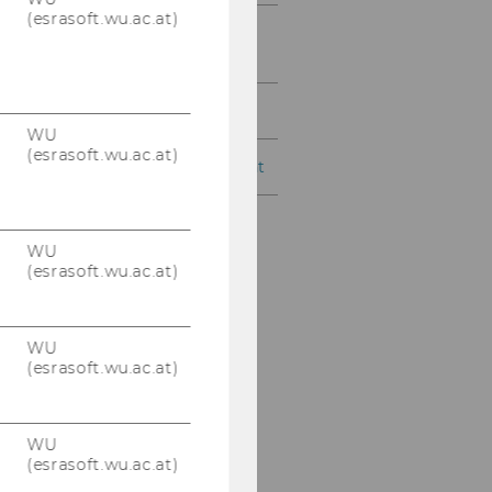
(esrasoft.wu.ac.at)
Strategy, Innovation, and
Management Control
Digital Economy
WU
(esrasoft.wu.ac.at)
Supply Chain Management
WU
(esrasoft.wu.ac.at)
WU
(esrasoft.wu.ac.at)
WU
(esrasoft.wu.ac.at)