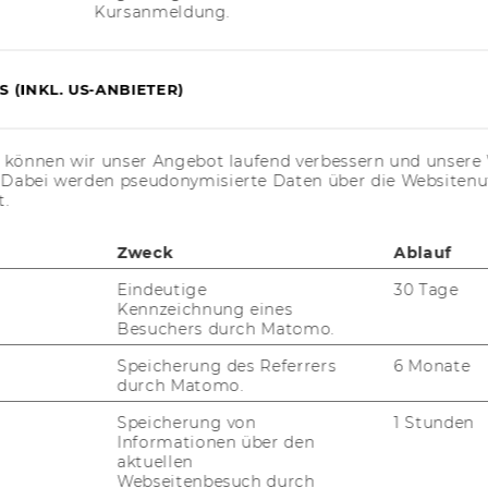
Kursanmeldung.
 (INKL. US-ANBIETER)
s können wir unser Angebot laufend verbessern und unsere 
H
. Dabei werden pseudonymisierte Daten über die Website
FACTS & FI­GU­RES ABOUT
t.
THE PRO­GRAM
How fast is the stu­dents’
Zweck
Ablauf
aca­de­mic pro­gress? How in­
Eindeutige
30 Tage
ter­na­tio­nal is the stu­dent
Kennzeichnung eines
body? Etc.
Besuchers durch Matomo.
ro­
Speicherung des Referrers
6 Monate
durch Matomo.
FIND OUT MORE
­
Speicherung von
1 Stunden
Informationen über den
aktuellen
Webseitenbesuch durch