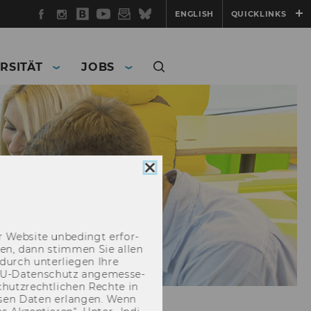
Facebook
Instagram
WU
YouTube
Newsletter
Bluesky
ENGLISH
QUICKLINKS
Blog
RSITÄT
JOBS
Cookie
Consent
schließen
 Web­site un­be­dingt er­for­
­cken, dann stim­men Sie allen
durch un­ter­lie­gen Ihre
EU-​Datenschutz an­ge­mes­se­
hutz­recht­li­chen Rech­te in
­sen Daten er­lan­gen. Wenn