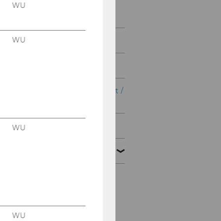
Steuern und
WU
Rechnungslegung
WU
Wirtschaftsrecht
Wirtschaftspädagogik
International Management /
CEMS
Marketing
WU
Quantitative Finance
Überblick
News & Information
WU