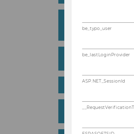
Whom do I need to cont
questions regarding t
be_typo_user
process/requirements?
When do I need to take 
be_lastLoginProvider
focus on an industry or
ASP.NET_SessionId
How long does the pro
Are there many student
__RequestVerification
program?
ESRASOFTSID