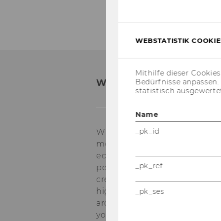
WEBSTATISTIK COOKIES
Mithilfe dieser Cookie
WHY WU?
Bedürfnisse anpassen
statistisch ausgewerte
Name
_pk_id
WU is one of the lar­gest and
most mo­dern busi­ness and
eco­no­mics uni­ver­si­ties in Eu­
_pk_ref
pe. Va­rious in­ter­na­tio­nal ac­
credi­ta­ti­ons testi­fy to WU’s
high qua­li­ty stan­dards in re­se
_pk_ses
arch and tea­ching. What are
your ad­van­ta­ges as a WU stu­