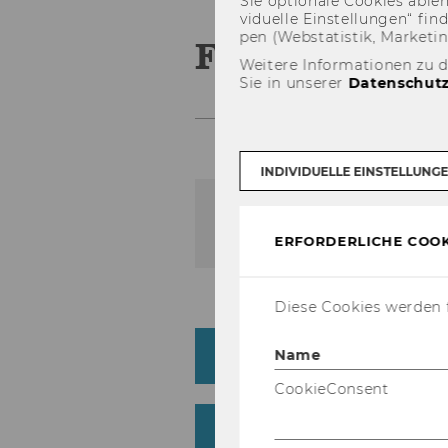
Sie op­tio­na­le Coo­kies ab­l
vi­du­el­le Ein­stel­lun­gen“ 
pen (Web­sta­tis­tik, Mar­ke­ti
FAQ
Weitere Informationen zu 
Sie in unserer
Datenschutz
INDIVIDUELLE EINSTELLUNG
Der Inhalt dieser Seite is
ERFORDERLICHE COOK
Diese Cookies werden f
What are the minimum 
Name
CookieConsent
Do I already need to h