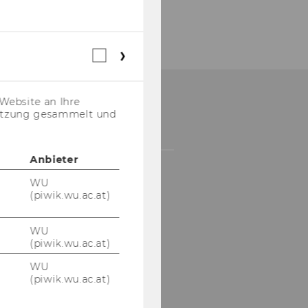
Webstatistik
Cookies
(inkl.
US-
Website an Ihre
Anbieter)
OW TO APPLY
nutzung gesammelt und
Anbieter
WU
(piwik.wu.ac.at)
WU
(piwik.wu.ac.at)
All the info you need to
apply!
WU
(piwik.wu.ac.at)