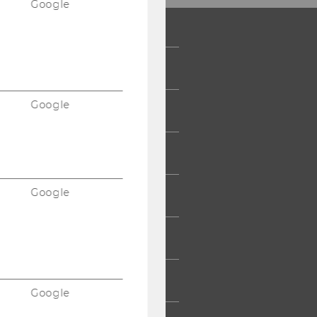
Google
 COMMUNITY
Google
UDIERENDE
UMNI
Google
ESSE
TARBEITENDE
TERNEHMEN
Google