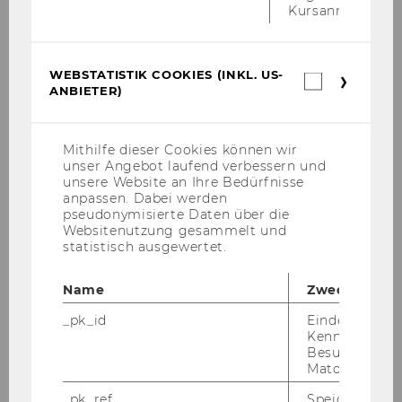
Kursanmeldung.
WEBSTATISTIK COOKIES (INKL. US-
Webstatis
19. Juni 2024
ANBIETER)
Cookies
Abschlussveranstaltung ExInt
(inkl.
Theorie-/Praxisdialog
US-
Anbieter)
Mithilfe dieser Cookies können wir
AB­SCHLUS­SE­VENT THEORIE-​/PRA­XIS­DIA­LOG
unser Angebot laufend verbessern und
Am 19. Juni 2024 fand un­se­re all­jähr­li­che Ab­
unsere Website an Ihre Bedürfnisse
schluss­ver­an­stal­tung des ExInt Theorie-​/Pra­xis­
anpassen. Dabei werden
pseudonymisierte Daten über die
dia­logs im Fest­saal 2 statt. Zu Be­ginn hielt
Websitenutzung gesammelt und
Klaus-​M. Schrem­ser,…
statistisch ausgewertet.
Name
Zweck
_pk_id
Eindeutige
Kennzeichnun
Besuchers du
Matomo.
_pk_ref
Speicherung 