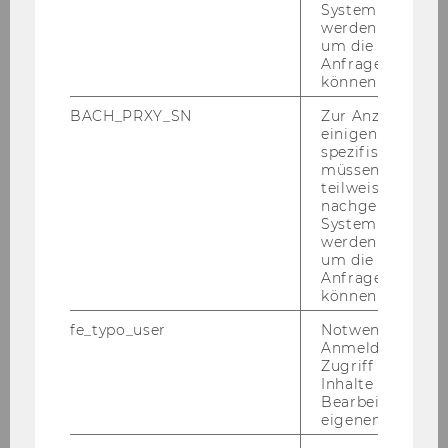
11. Dezember 2024
System abgefra
werden. Notwen
Guest Lecturer Marc Van Unen
um die Antwort 
Anfrage zuordne
On De­cem­ber 11th, ExInt stu­dents ana­ly­se the
können.
glo­bal launch of the new pro­duct "Hez­kue"
with As­par­go La­bo­ra­to­ries, Inc. Marc van Unen,
BACH_PRXY_SN
Zur Anzeige von
einigen WU-
MSc (econ) DBA as part of their first se­mes­ter
spezifischen Inh
mo­du­le: Ex­port and…
müssen Informa
teilweise von
nachgelagerten
System abgefra
werden. Notwen
um die Antwort 
Anfrage zuordne
können.
fe_typo_user
Notwendig für d
Anmeldung und
Zugriff auf gesc
Inhalte oder zur
Bearbeitung des
eigenen Profils.