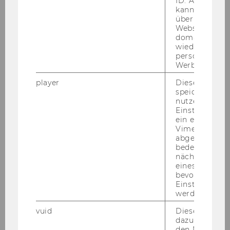
ID. Anhand di
kann Google 
über verschie
Websites
domainübergr
wiedererkenn
personalisiert
Werbung auss
player
Dieses Cooki
speichert
nutzerspezifi
Einstellungen
ein eingebett
Vimeo-Video
abgespielt wi
bedeutet, das
20. März 2024
nächsten Ans
Neuer ExInt-Studienplan ab WS
eines Vimeo-V
2024/2025
bevorzugten
Einstellungen
Im kom­men­den Win­ter­se­mes­ter 2024/2025
werden.
tritt ein neuer Stu­di­en­plan für das Mas­ter­pro­
vuid
Dieser Cookie
gramm "Export-​ und In­ter­na­tio­na­li­sie­rungs­ma­
dazu eingeset
nage­ment" in Kraft. Ab die­sem Zeit­punkt wer­
den Nutzungs