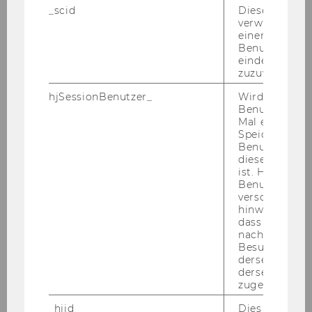
_scid
Dieses Cookie
verwendet, u
Wirtschaftspädagogik
einem/einer
Benutzer*in e
International Management / CEMS
eindeutige ID
zuzuweisen
Marketing
hjSessionBenutzer_
Wird gesetzt,
Benutzer zum
Mal eine Seite
Quantitative Finance
Speichert die 
Benutzer-ID, d
diese Seite e
Master's Program Economics
ist. Hotjar ver
Benutzer nich
verschiedene
Socio-Ecological Economics and Policy
hinweg.Stellt 
dass Daten v
nachfolgende
Strategy, Innovation, and Management Control
Besuchen auf
derselben We
derselben Ben
Digital Economy
zugeordnet w
_hjid
Dies ist ein al
Supply Chain Management