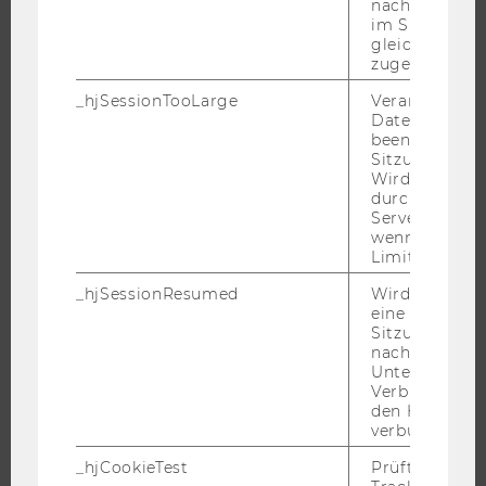
nachfolgende
EVENTS
im Sitzungsfe
gleichen Sitz
WU FOUNDATION
zugeordnet w
_hjSessionTooLarge
Veranlasst Hot
Datenerfassu
beenden, wen
JOBS
Sitzung zu vie
Wird automat
JOBS
durch ein Sig
Servers best
JOBPORTAL
wenn die Sitz
Limit überschr
RESEARCH CAREER
WELCOME SERVICES
_hjSessionResumed
Wird gesetzt,
eine
JOBS MIT WU-STUDIUM
Sitzung/Aufz
KARRIEREKONTAKTE AN DER WU
nach einer
Unterbrechun
KARRIERENETZWERKE AN DER WU
Verbindung w
den Hotjar-Se
verbunden wir
_hjCookieTest
Prüft, ob der 