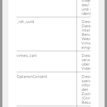
Videoeinstell
des/ der Benu
Karriereaussichten
und einen per
Identifikatio
Corporate Partners
_rdt_uuid
Dieses Cooki
Daten über di
Student Community
Interaktionen
Benutzer*inne
Websites, auf
Faculty
Vimeo-Video
eingebettet is
Finanzwirtschaft und Rechnungswesen
vimeo_cart
Dieses Cookie
verwendet, u
überprüfen, wi
Management
Video abgespi
OptanonConsent
Dieses Cooki
Sozioökonomie
speichert
Informatione
den
Steuern und Rechnungslegung
Zustimmungs
(Consent) ein
Besuchers.
Wirtschaftsrecht