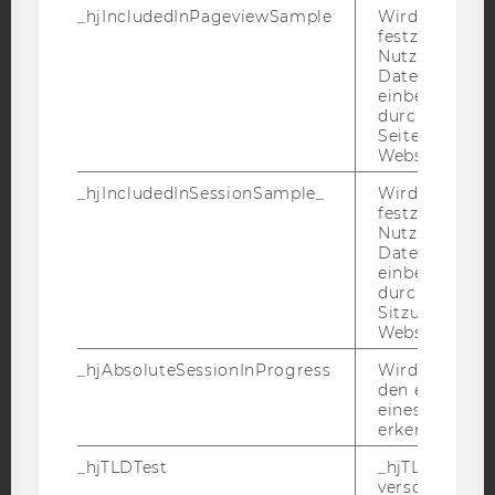
_hjIncludedInPageviewSample
Wird gesetzt
Facebook
Instagram
Blog
festzustellen,
Nutzer in die
Datenstichpr
einbezogen wi
YouTube
Newsletter
Bluesky
durch das
Seitenaufrufli
Website defini
_hjIncludedInSessionSample_
Wird gesetzt
festzustellen,
Nutzer in die
IMPRESSUM
Datenstichpr
einbezogen wi
BARRIEREFREIHEITSERKLÄRUNG WEBSEITE
durch das täg
DATENSCHUTZERKLÄRUNG
Sitzungslimit 
Website defini
DATENSCHUTZERKLÄRUNG SOCIAL MEDIA
_hjAbsoluteSessionInProgress
Wird verwend
DATENSCHUTZERKLÄRUNG
den ersten Se
STUDIENBEWERBER*INNEN UND STUDIERENDE
eines Benutze
erkennen.
COOKIE EINSTELLUNGEN
_hjTLDTest
_hjTLDTest-Co
Barrierefreiheitserklärung
verschiedene