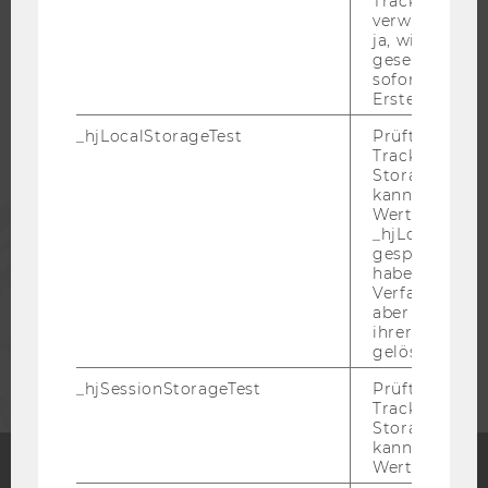
Tracking Cod
WU COMMUNITY
verwenden ka
ja, wird ein W
gesetzt. Wird 
STUDIERENDE
sofort nach s
Erstellung ge
_hjLocalStorageTest
Prüft, ob der 
ALUMNI
Tracking Code
Storage verw
kann. Wenn ja
PRESSE
Wert 1 gesetzt
_hjLocalStora
gespeicherte
MITARBEITENDE
haben keine
Verfallszeit, 
aber fast sofo
ihrer Erstellu
UNTERNEHMEN
gelöscht.
_hjSessionStorageTest
Prüft, ob der 
Tracking Cod
Storage verw
kann. Wenn ja
Wert von 1 ges