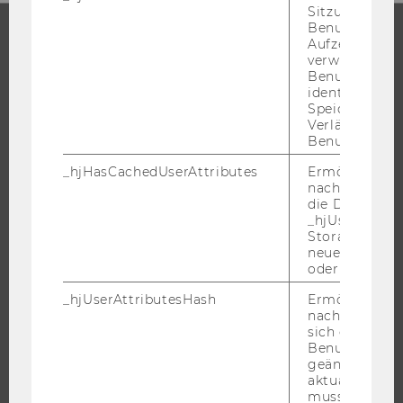
Sitzung eines
Benutzers. Wi
Aufzeichnungs
verwendet, u
STUDIUM
Benutzersitz
identifizieren.
WARUM WU?
Speicherdaue
Verlängert sic
BACHELOR
Benutzeraktivi
MASTER
_hjHasCachedUserAttributes
Ermöglicht e
DOKTORAT / PHD
nachzuvollzie
die Daten in
EXECUTIVE EDUCATION
_hjUserAttrib
BEWERBUNG UND ZULASSUNG
Storage auf 
neuesten Stan
INFORMATIONEN FÜR STUDIERENDE
oder nicht.
INTERNATIONALE UND INCOMING EXCHANGE STUDIERENDE
_hjUserAttributesHash
Ermöglicht e
ANGEBOTE FÜR SCHULEN UND STUDIENINTERESSIERTE
nachzuvollzie
sich ein
STUDENT CLUBS
Benutzerattri
geändert hat
aktualisiert 
muss.