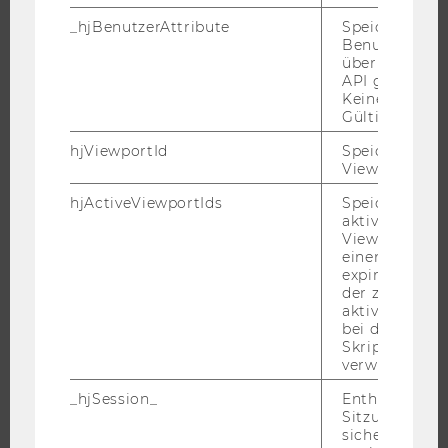
FORSCHUNG
_hjBenutzerAttribute
Speichert
Benutzerattri
FORSCHUNGSPORTAL
über die Hotja
API gesendet
FORSCHENDE
Keine explizit
IMPACT DER FORSCHUNG
Gültigkeitsda
ORGANISATION DER FORSCHUNG
hjViewportId
Speichert Ben
FORSCHUNGSINFRASTRUKTUR
Viewport-Deta
hjActiveViewportIds
Speichert die
aktiven Benut
Viewports. Sp
UNIVERSITÄT
einen
expirationTi
der zur Valid
ÜBER DIE WU
aktiver Ansic
ORGANISATION
bei der
Skriptinitiali
WIRTSCHAFT UND GESELLSCHAFT
verwendet wir
CAMPUS
_hjSession_
Enthält die ak
NEWS
Sitzungsdaten.
sicher, dass
EVENTS ARCHIV