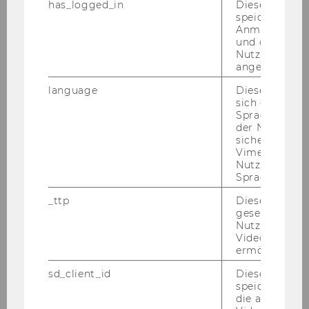
has_logged_in
Dieses Cooki
speichert
Anmeldeinfo
Master
und ob sich de
Nutzer*in jem
angemeldet h
Business Communication
language
Dieses Cooki
sich die
Spracheinstel
Export- und
der Nutzer*in
Internationalisierungsmanagement
sichergestellt
Vimeo in der
Nutzer ausge
Sprache ersch
Aktuelles
_ttp
Dieser Cookie
Überblick
gesetzt, um d
Nutzung des 
Videoplayers 
Bewerbungsverfahren
ermöglichen
Studienaufbau & -inhalte
sd_client_id
Dieses Cooki
speichert Dat
die aktuellen
Rund ums Studium