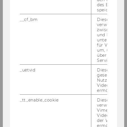
des Benutzers
den alle Stu­di­en­be­gin­ner*innen…
speichern.
__cf_bm
Dieses Cookie
verwendet, u
zwischen Men
und Bots zu
unterscheiden.
für Vimeo no
um, um gülti
über die Nutz
Service zu s
_uetvid
Dieses Cookie
Ak­tu­el­le Lehr­ver­an­stal­tun­
gesetzt, um d
Nutzung des 
gen
Videoplayers 
ermöglichen
Alle ak­tu­el­len Lehr­ver­an­stal­tun­gen fin­
_tt_enable_cookie
Dieses Cookie
den Sie im Vor­le­sungs­ver­zeich­nis.
verwendet, u
Vimeo-
Videoeinbett
der WU-Websi
MEHR ER­FAH­REN
ermöglichen 