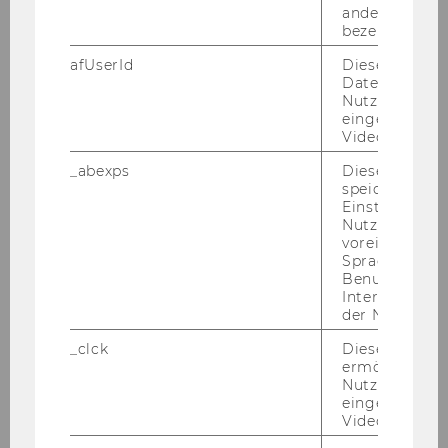
andere nicht 
bezeichnete 
afUserId
Dieses Cooki
Daten von
Kar­rie­re
Nutzer*innen,
eingebettete
Videos intera
Ak­tu­el­le Job­an­ge­bo­te für Ihren Be­reich.
_abexps
Dieses Cooki
speichert get
ZBP JOB­BÖR­SE
Einstellungen
Nutzer*in, zB.
voreingestell
Sprache, Regi
Benutzernam
Interaktionsd
der Nutzer*in
ERFAHREN SIE MEHR!
_clck
Dieses Cooki
ermöglicht di
Überblick
Nutzung des
eingebettete
Video Players