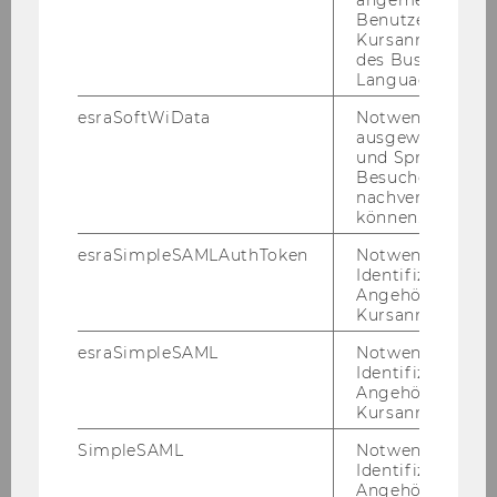
angemeldeten
Benutzers im
Kursanmeldung
des Business
17. Oktober 2024
Language Center
Kick-off Event: Jahrgang 2024
esraSoftWiData
Notwendig um
Am 17. Ok­to­ber 2024 war es end­lich so­weit –
ausgewählte Sp
und Sprachkurse
ge­mein­sam mit Sig­rid Maxl-​Studler fand die
Besuchers
Kick-​off-Veranstaltung für den neuen ExInt-​
nachverfolgen z
Jahrgang 2024 statt, und es war ein vol­ler Er­
können.
folg! Ziel des Events war…
esraSimpleSAMLAuthToken
Notwendig zur
Identifizierung 
Angehörige/r für
Kursanmeldung.
esraSimpleSAML
Notwendig zur
Identifizierung 
Angehörige/r für
Kursanmeldung.
SimpleSAML
Notwendig zur
Identifizierung 
Angehörige/r für