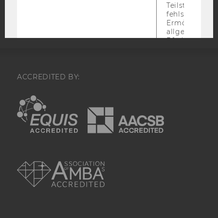
Teilstrings, bi
Webseite
fehlschlägt.
Ermöglicht, 
allgemeinsten
Pfad zu ermitt
anstelle des
Hostnamens d
zu verwenden 
bedeutet, das
ACCREDITED BY:
über Subdom
hinweg geme
EQUIS
AACSB
genutzt werd
(sofern zutref
Nach dieser 
wird das Cook
entfernt.
AMBA
MARKETING COOKIES (INKL. US-
Marketin
ANBIETER)
Cookies
(inkl.
US-
Anbieter)
Mithilfe dieser Cookies können wir