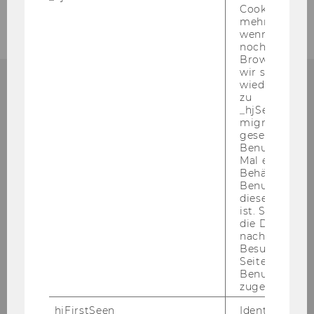
Cookie, das wi
mehr setzen, 
wenn ein Benu
noch in sein
Browser hat,
wir seinen We
wiederverwen
zu
ORGANISATORISCHES ZUM
_hjSessionUser
MASTERSTUDIUM?
migrieren. Wi
gesetzt, wenn
Benutzer zum
Mal eine Seite
Behält die Hot
Benutzer-ID be
Alle or­ga­ni­sa­to­ri­schen Infos rund um Ihr
diese Seite e
Mas­ter­stu­di­um fin­den Sie im Mas­ter­gui­de!
ist. Stellt sic
die Daten von
nachfolgende
Besuchen der
ZUM MAS­TER­GUI­DE
Seite derselb
Benutzer-ID
zugeordnet w
_hjFirstSeen
Identifiziert d