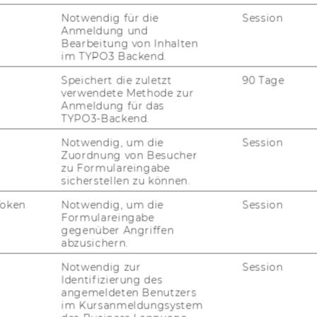
Notwendig für die
Session
Anmeldung und
Bearbeitung von Inhalten
im TYPO3 Backend.
Speichert die zuletzt
90 Tage
verwendete Methode zur
FORSCHUNG
Anmeldung für das
WU
TYPO3-Backend.
FORSCHUNGSPORTAL
Notwendig, um die
Session
Zuordnung von Besucher
ST
FORSCHENDE
zu Formulareingabe
sicherstellen zu können.
IMPACT DER FORSCHUNG
AL
Token
Notwendig, um die
Session
Formulareingabe
ORGANISATION DER
gegenüber Angriffen
FORSCHUNG
abzusichern.
PR
FORSCHUNGSINFRASTRUKTUR
Notwendig zur
Session
Identifizierung des
MI
angemeldeten Benutzers
im Kursanmeldungsystem