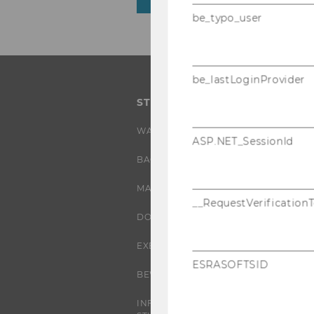
be_typo_user
be_lastLoginProvider
STUDIUM
WARUM WU?
ASP.NET_SessionId
BACHELOR
MASTER
__RequestVerification
DOKTORAT / PHD
EXECUTIVE EDUCATION
ESRASOFTSID
BEWERBUNG UND ZULASSUNG
INFORMATIONEN FÜR