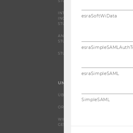
STUDIERENDE
INTERNATIONALE UND
esraSoftWiData
INCOMING EXCHANGE
STUDIERENDE
ANGEBOTE FÜR SCHULEN UND
STUDIENINTERESSIERTE
esraSimpleSAMLAuthT
STUDENT CLUBS
esraSimpleSAML
UNIVERSITÄT
ÜBER DIE WU
SimpleSAML
ORGANISATION
WIRTSCHAFT UND
GESELLSCHAFT