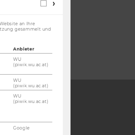
Webstatistik
Cookies
(inkl.
US-
Website an Ihre
Anbieter)
nutzung gesammelt und
Anbieter
WU
(piwik.wu.ac.at)
WU
(piwik.wu.ac.at)
WU
(piwik.wu.ac.at)
Y:
SB
AMBA
Google