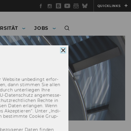
Facebook
Instagram
WU
YouTube
Newsletter
Bluesky
QUICKLINKS
Blog
RSITÄT
JOBS
Cookie
Consent
schließen
 Web­site un­be­dingt er­for­
­cken, dann stim­men Sie allen
durch un­ter­lie­gen Ihre
EU-​Datenschutz an­ge­mes­se­
hutz­recht­li­chen Rech­te in
­sen Daten er­lan­gen. Wenn
 Ak­zep­tie­ren“. Unter „In­di­
­nen be­stimm­te Coo­kie Grup­
nbezogener Daten finden