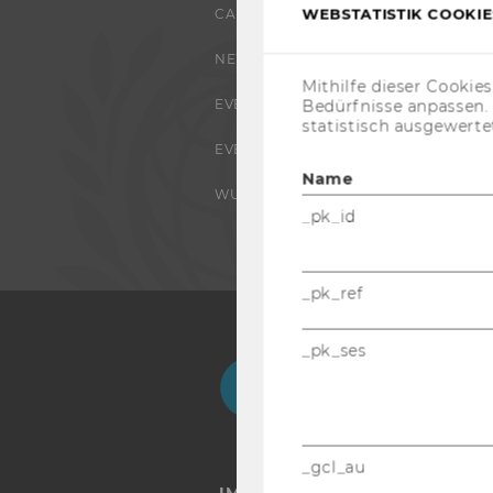
WEBSTATISTIK COOKIES
CAMPUS
NEWS
Mithilfe dieser Cookie
EVENTS ARCHIV
Bedürfnisse anpassen
statistisch ausgewerte
EVENTS
Name
WU FOUNDATION
_pk_id
_pk_ref
_pk_ses
Facebook
Instagram
Blog
Yo
_gcl_au
IMPRESSUM