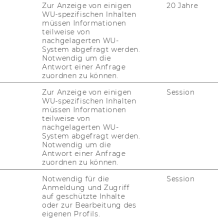
Zur Anzeige von einigen
20 Jahre
 ent­spann­ten Rah­men aus­klin­gen las­sen.
WU-spezifischen Inhalten
müssen Informationen
teilweise von
nachgelagerten WU-
System abgefragt werden.
Notwendig um die
Antwort einer Anfrage
zuordnen zu können.
Zur Anzeige von einigen
Session
WU-spezifischen Inhalten
müssen Informationen
teilweise von
nachgelagerten WU-
System abgefragt werden.
Notwendig um die
Antwort einer Anfrage
zuordnen zu können.
Notwendig für die
Session
1
/7
Anmeldung und Zugriff
auf geschützte Inhalte
oder zur Bearbeitung des
eigenen Profils.