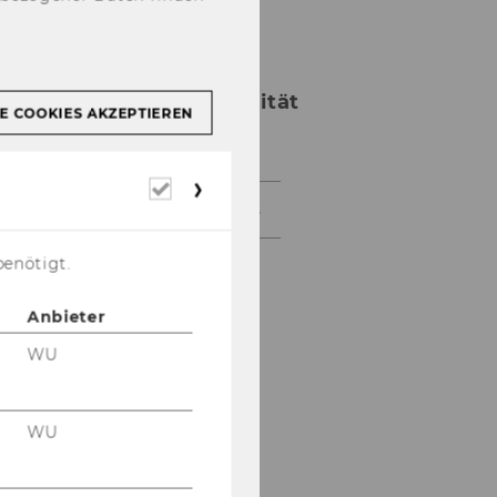
WU
(Wirtschaftsuniversität
E COOKIES AKZEPTIEREN
Wien)
Erforderliche
Cookies
News Master ExInt Details
benötigt.
Anbieter
WU
WU