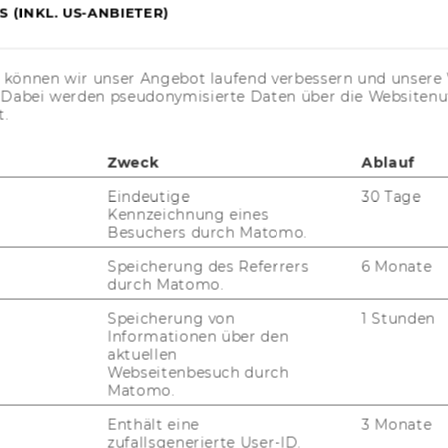
 (INKL. US-ANBIETER)
JOBS MIT WU-STUDIUM
KARRIEREKONTAKTE AN DER
s können wir unser Angebot laufend verbessern und unsere 
WU
. Dabei werden pseudonymisierte Daten über die Website
t.
KARRIERENETZWERKE AN DER
WU
Zweck
Ablauf
Eindeutige
30 Tage
Kennzeichnung eines
Besuchers durch Matomo.
Speicherung des Referrers
6 Monate
durch Matomo.
Speicherung von
1 Stunden
uTube
Newsletter
Bluesky
Informationen über den
ACCREDITED B
aktuellen
EQUIS
AAC
Webseitenbesuch durch
Matomo.
Enthält eine
3 Monate
zufallsgenerierte User-ID.