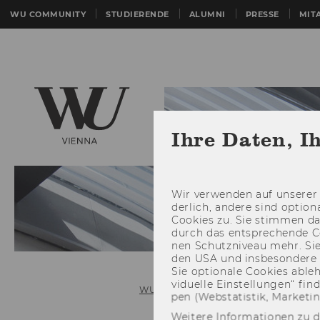
WU COMMUNITY
STUDIERENDE
ALUMNI
PRESSE
MIT
Ihre Daten, I
Wir ver­wen­den auf un­se­rer 
der­lich, an­de­re sind op­tio
Coo­kies zu. Sie stim­men 
durch das ent­spre­chen­de C
nen Schutz­ni­veau mehr. Sie 
den USA und ins­be­son­de­r
Sie op­tio­na­le Coo­kies ab­l
vi­du­el­le Ein­stel­lun­gen“ 
WU (Wirtschaftsuniversität Wien)
pen (Web­sta­tis­tik, Mar­ke­ti
Weitere Informationen zu 