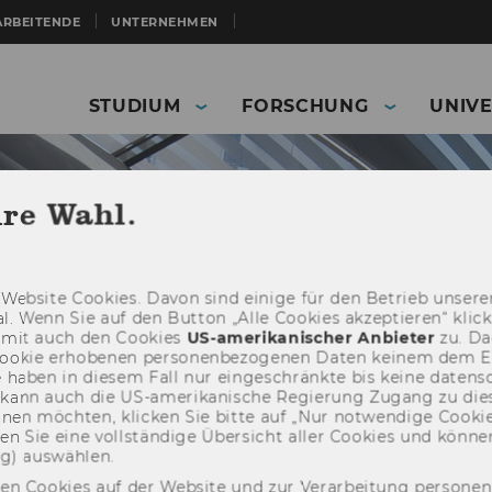
ARBEITENDE
UNTERNEHMEN
STUDIUM
FORSCHUNG
UNIVE
hre Wahl.
Web­site Coo­kies. Davon sind ei­ni­ge für den Be­trieb un­se­rer
­nal. Wenn Sie auf den But­ton „Alle Coo­kies ak­zep­tie­ren“ kli
damit auch den Coo­kies
US-​amerikanischer An­bie­ter
zu. Da­
oo­kie er­ho­be­nen per­so­nen­be­zo­ge­nen Daten kei­nem dem 
haben in die­sem Fall nur ein­ge­schränk­te bis keine da­ten­sc
e kann auch die US-​amerikanische Re­gie­rung Zu­gang zu die
eh­nen möch­ten, kli­cken Sie bitte auf „Nur not­wen­di­ge Coo­kies
fin­den Sie eine voll­stän­di­ge Über­sicht aller Coo­kies und kön
News Master ExInt Details
ng) aus­wäh­len.
den Cookies auf der Website und zur Verarbeitung persone