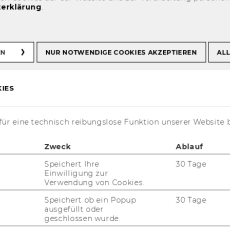
erklärung
.
sexkursion zu den
 Kellerwelten
EN
NUR NOTWENDIGE COOKIES AKZEPTIEREN
ALL
IES
ür eine technisch reibungslose Funktion unserer Website 
Zweck
Ablauf
Speichert Ihre
30 Tage
Einwilligung zur
Verwendung von Cookies.
-​Unternehmensexkursion im ak­tu­el­len Win­
Speichert ob ein Popup
30 Tage
m mit Vor­tra­gen­den, Stu­die­ren­den und
ausgefüllt oder
Schlum­ber­ger Kel­ler­wel­ten
bei einem Glas
geschlossen wurde.
ut. An­schlie­ßend haben wir den Abend in