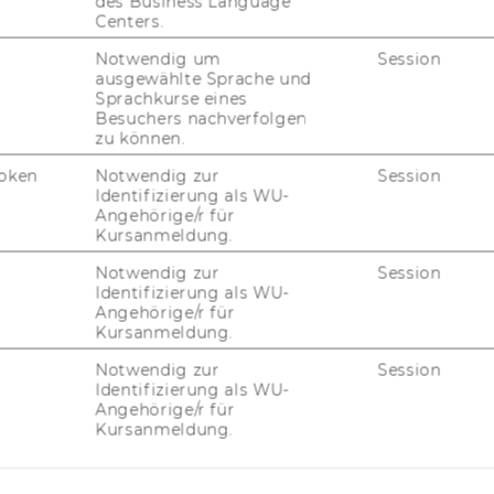
des Business Language
UN
Centers.
Notwendig um
Session
ausgewählte Sprache und
Sprachkurse eines
Besuchers nachverfolgen
zu können.
oken
Notwendig zur
Session
Identifizierung als WU-
Angehörige/r für
Kursanmeldung.
Notwendig zur
Session
Identifizierung als WU-
JOBS
Angehörige/r für
Kursanmeldung.
JOBS
Notwendig zur
Session
Identifizierung als WU-
JOBPORTAL
Angehörige/r für
Kursanmeldung.
RESEARCH CAREER
WELCOME SERVICES