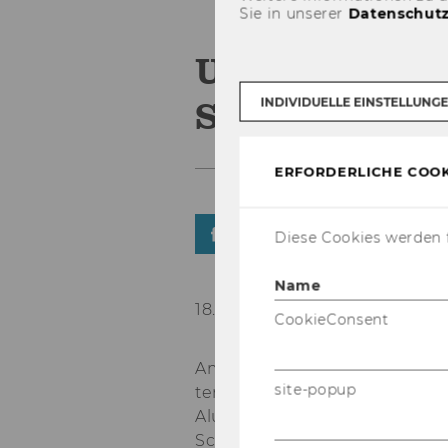
Sie in unserer
Datenschutz
Unternehmen
Schlumberger
INDIVIDUELLE EINSTELLUNG
ERFORDERLICHE COOK
TEILEN
TEILEN
Diese Cookies werden f
Name
18. Jänner 2024
CookieConsent
Am 18. Jän­ner fand die ExInt
site-popup
ter­se­mes­ter statt. Ge­mein­sa
Alum­ni be­such­ten wir die
Schlum­ber­ger Spar­k­ling Br