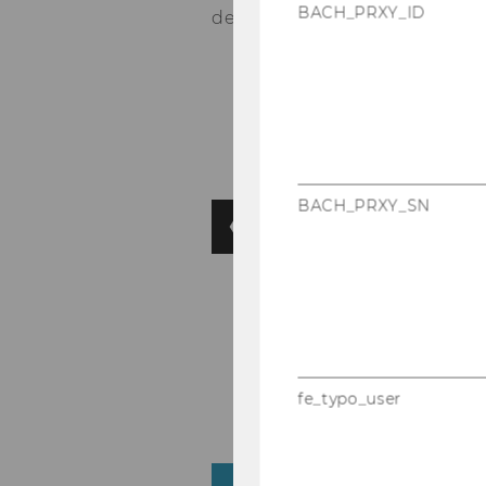
BACH_PRXY_ID
den Bran­dau­er Bier­bö­gen im
BACH_PRXY_SN
fe_typo_user
ZURÜCK ZUR ÜBERSICHT