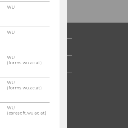
WU
WU
 COMMUNITY
WU
(forms.wu.ac.at)
UDIERENDE
UMNI
WU
(forms.wu.ac.at)
ESSE
WU
(esrasoft.wu.ac.at)
TARBEITENDE