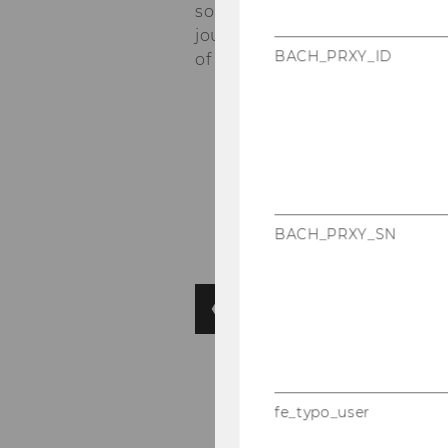
some important information be
journey at WU. Please read th
BACH_PRXY_ID
of origin.
BACH_PRXY_SN
fe_typo_user