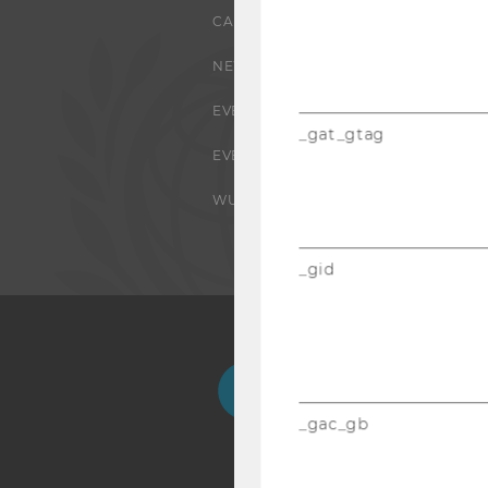
CAMPUS
NEWS
EVENTS ARCHIV
_gat_gtag
EVENTS
WU FOUNDATION
_gid
Facebook
Instagram
Blog
Yo
_gac_gb