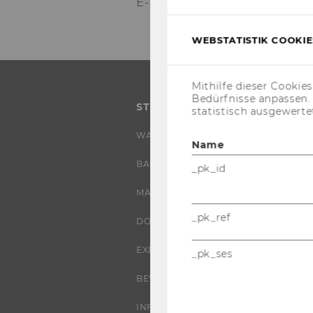
E-​Mail:
int.stu­dents.wel­co­m
WEBSTATISTIK COOKIES
Mithilfe dieser Cookie
Bedürfnisse anpassen
STUDIUM
statistisch ausgewerte
WARUM WU?
Name
BACHELOR
_pk_id
MASTER
_pk_ref
DOKTORAT / PHD
EXECUTIVE EDUCATION
_pk_ses
BEWERBUNG UND ZULASSUNG
INFORMATIONEN FÜR