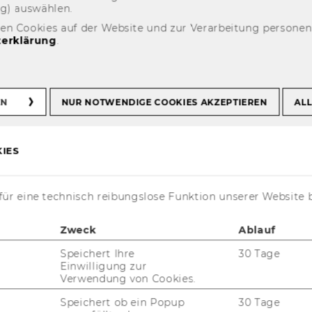
ng) aus­wäh­len.
den Cookies auf der Website und zur Verarbeitung persone
erklärung
.
tria
EN
NUR NOTWENDIGE COOKIES AKZEPTIEREN
ALL
IES
t aktuell nur auf Englisch verfügbar.
ür eine technisch reibungslose Funktion unserer Website 
Zweck
Ablauf
Speichert Ihre
30 Tage
Einwilligung zur
admitted at WU Vienna University of
Verwendung von Cookies.
 help you plan and ensure that everything
Speichert ob ein Popup
30 Tage
 when moving to Vienna, we have collected