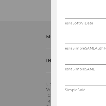
esraSoftWiData
MORE QUESTIONS?
esraSimpleSAMLAuthT
INTERNATIONAL STUDE
esraSimpleSAML
Li­bra­ry & Lear­ning Cen­ter, Le
Welt­han­dels­platz 1
SimpleSAML
1020 Vi­en­na
Tel: +43-​1-31336-4390