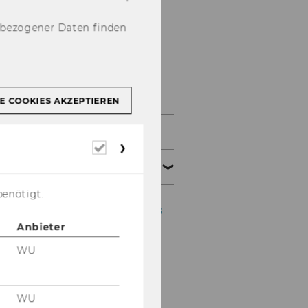
nbezogener Daten finden
International
Students
E COOKIES AKZEPTIEREN
News & Events
Erforderliche
Cookies
Living in Austria
benötigt.
Visas, residence permits
and entry regulations
Anbieter
WU
Health care and
emergencies
Scholarships
WU