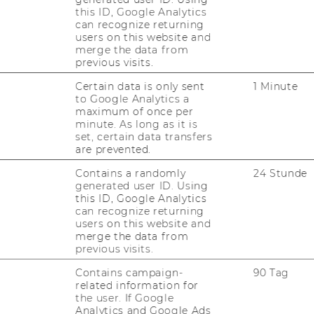
WELCOME SERVICES
this ID, Google Analytics
can recognize returning
JOBS MIT WU-STUDIUM
users on this website and
merge the data from
KARRIEREKONTAKTE AN DER
previous visits.
WU
Certain data is only sent
1 Minute
to Google Analytics a
KARRIERENETZWERKE AN DER
maximum of once per
WU
minute. As long as it is
set, certain data transfers
are prevented.
Contains a randomly
24 Stunde
generated user ID. Using
this ID, Google Analytics
can recognize returning
users on this website and
merge the data from
uTube
Newsletter
Bluesky
ACCREDITED B
previous visits.
EQUIS
AAC
Contains campaign-
90 Tag
related information for
the user. If Google
Analytics and Google Ads