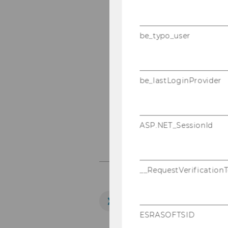
be_typo_user
1
/4
- Sta
WienTouri
be_lastLoginProvider
Visas, residence permi
Working in Austria
Accomodation
ASP.NET_SessionId
__RequestVerification
ERFAHREN SIE ME
Visas, residence permi
ESRASOFTSID