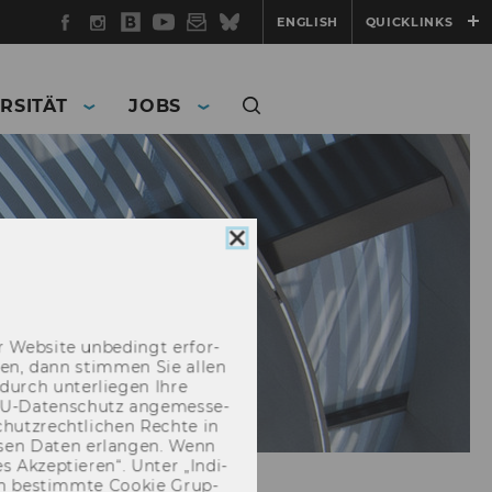
Facebook
Instagram
WU
YouTube
Newsletter
Bluesky
ENGLISH
QUICKLINKS
Blog
RSITÄT
JOBS
Cookie
Consent
schließen
 Web­site un­be­dingt er­for­
­cken, dann stim­men Sie allen
durch un­ter­lie­gen Ihre
EU-​Datenschutz an­ge­mes­se­
hutz­recht­li­chen Rech­te in
­sen Daten er­lan­gen. Wenn
 Ak­zep­tie­ren“. Unter „In­di­
­nen be­stimm­te Coo­kie Grup­