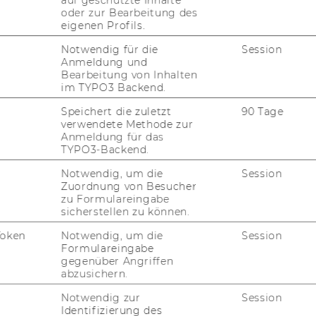
auf geschützte Inhalte
oder zur Bearbeitung des
eigenen Profils.
Notwendig für die
Session
te Opera in Vienna - ©
Anmeldung und
smus/Christian Stemper
Bearbeitung von Inhalten
im TYPO3 Backend.
Speichert die zuletzt
90 Tage
ts and entry regulations
verwendete Methode zur
Anmeldung für das
TYPO3-Backend.
Notwendig, um die
Session
Zuordnung von Besucher
zu Formulareingabe
sicherstellen zu können.
Token
Notwendig, um die
Session
Formulareingabe
gegenüber Angriffen
HR!
abzusichern.
ts and entry regulations
Notwendig zur
Session
Identifizierung des