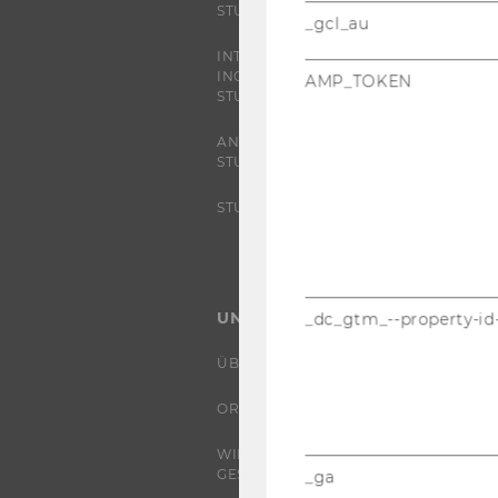
STUDIERENDE
_gcl_au
INTERNATIONALE UND
INCOMING EXCHANGE
AMP_TOKEN
STUDIERENDE
ANGEBOTE FÜR SCHULEN UND
STUDIENINTERESSIERTE
STUDENT CLUBS
UNIVERSITÄT
_dc_gtm_--property-id
ÜBER DIE WU
ORGANISATION
WIRTSCHAFT UND
GESELLSCHAFT
_ga