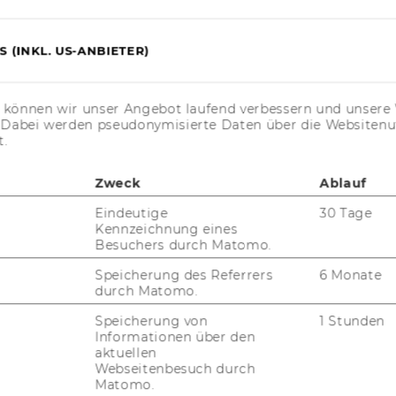
e@wu.ac.at
 (INKL. US-ANBIETER)
s können wir unser Angebot laufend verbessern und unsere 
. Dabei werden pseudonymisierte Daten über die Website
FORSCHUNG
t.
WU
FORSCHUNGSPORTAL
Zweck
Ablauf
ST
FORSCHENDE
Eindeutige
30 Tage
Kennzeichnung eines
IMPACT DER FORSCHUNG
Besuchers durch Matomo.
AL
Speicherung des Referrers
6 Monate
ORGANISATION DER
durch Matomo.
FORSCHUNG
PR
Speicherung von
1 Stunden
FORSCHUNGSINFRASTRUKTUR
Informationen über den
aktuellen
MI
Webseitenbesuch durch
Matomo.