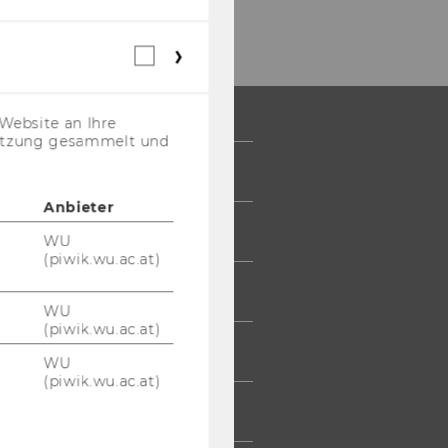
Webstatistik
Cookies
(inkl.
US-
Website an Ihre
Anbieter)
nutzung gesammelt und
 COMMUNITY
Anbieter
UDIERENDE
WU
(piwik.wu.ac.at)
UMNI
WU
(piwik.wu.ac.at)
ESSE
WU
(piwik.wu.ac.at)
TARBEITENDE