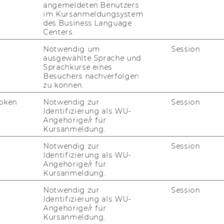
angemeldeten Benutzers
im Kursanmeldungsystem
des Business Language
Centers.
Notwendig um
Session
ausgewählte Sprache und
Sprachkurse eines
Besuchers nachverfolgen
zu können.
oken
Notwendig zur
Session
Identifizierung als WU-
Angehörige/r für
NTS WELCOME & SUPPORT
Kursanmeldung.
Notwendig zur
Session
Identifizierung als WU-
Angehörige/r für
Kursanmeldung.
vel 4
Notwendig zur
Session
Identifizierung als WU-
Angehörige/r für
Kursanmeldung.