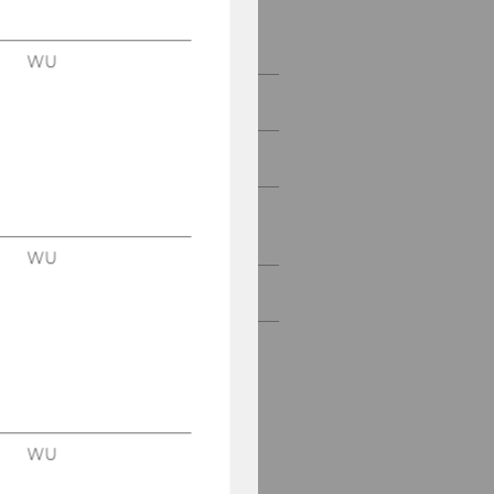
Working in Austria
WU
Welcome to Vienna
Get to know WU
Services for international
students
WU
Mitarbeiter*innen
WU