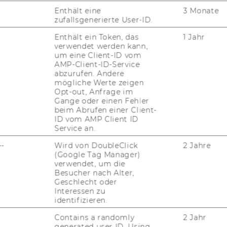
Enthält eine
3 Monate
UN
zufallsgenerierte User-ID.
Enthält ein Token, das
1 Jahr
verwendet werden kann,
um eine Client-ID vom
AMP-Client-ID-Service
abzurufen. Andere
mögliche Werte zeigen
Opt-out, Anfrage im
Gange oder einen Fehler
beim Abrufen einer Client-
ID vom AMP Client ID
Service an.
JOBS
--
Wird von DoubleClick
2 Jahre
(Google Tag Manager)
verwendet, um die
JOBS
Besucher nach Alter,
Geschlecht oder
JOBPORTAL
Interessen zu
identifizieren.
RESEARCH CAREER
Contains a randomly
2 Jahr
generated user ID. Using