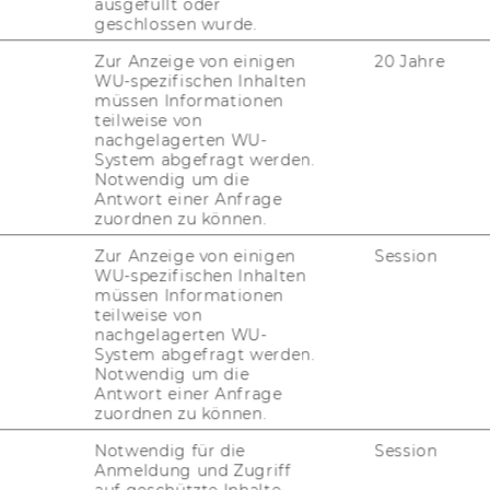
ausgefüllt oder
low to help you with the start of your
geschlossen wurde.
oroughly, as processes may vary by country
Zur Anzeige von einigen
20 Jahre
WU-spezifischen Inhalten
müssen Informationen
teilweise von
nachgelagerten WU-
System abgefragt werden.
Notwendig um die
Antwort einer Anfrage
zuordnen zu können.
Zur Anzeige von einigen
Session
WU-spezifischen Inhalten
müssen Informationen
teilweise von
nachgelagerten WU-
System abgefragt werden.
Notwendig um die
Antwort einer Anfrage
zuordnen zu können.
Notwendig für die
Session
Anmeldung und Zugriff