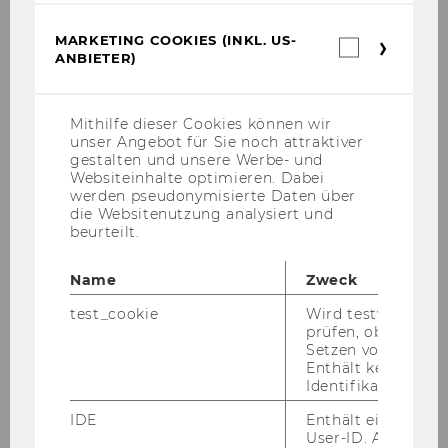
MARKETING COOKIES (INKL. US-
Marketin
Nachricht
*
ANBIETER)
Cookies
(inkl.
US-
Anbieter)
Mithilfe dieser Cookies können wir
unser Angebot für Sie noch attraktiver
gestalten und unsere Werbe- und
Websiteinhalte optimieren. Dabei
werden pseudonymisierte Daten über
die Websitenutzung analysiert und
beurteilt.
Name
Zweck
test_cookie
Wird testweise ge
prüfen, ob der Br
Setzen von Cookies
SENDEN
Enthält keine
Identifikationsme
* Pflichtfelder sind mit einem Stern (*)
gekennzeichnet.
IDE
Enthält eine zufal
User-ID. Anhand d