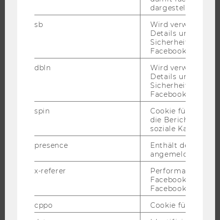
dargestellt werde
NEWS
EVENTS ARCHIV
sb
Wird verwendet, 
Details und
EVENTS
Sicherheitsinform
Facebook-Kontos z
WU FOUNDATION
dbln
Wird verwendet, 
Details und
Sicherheitsinform
JOBS
Facebook-Kontos z
spin
Cookie für Werbe
JOBS
die Berichterstatt
soziale Kampagne
JOBPORTAL
RESEARCH CAREER
presence
Enthält den "Chat"
angemeldeten Ben
WELCOME SERVICES
x-referer
Performance-Cooki
JOBS MIT WU-STUDIUM
Facebook in Komb
KARRIEREKONTAKTE AN DER WU
Facebook-Pixel ve
KARRIERENETZWERKE AN DER WU
cppo
Cookie für statist