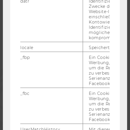
datr
Identifiziert den 
Zwecke der Sicher
Website-Integrität
einschließlich der
WU COMMUNITY
Kontowiederherst
Identifizierung vo
möglicherweise
STUDIERENDE
kompromittierten
locale
Speichert Sprache
ALUMNI
_fbp
Ein Cookie für Fa
Werbung, das verw
um die Relevanz z
PRESSE
zu verbessern sow
Serienanzeigenpro
Facebook bereitzus
MITARBEITENDE
_fbc
Ein Cookie für Fa
Werbung, das verw
um die Relevanz z
UNTERNEHMEN
zu verbessern sow
Serienanzeigenpro
Facebook bereitzus
UserMatchHistory
Mit diesem Cookie