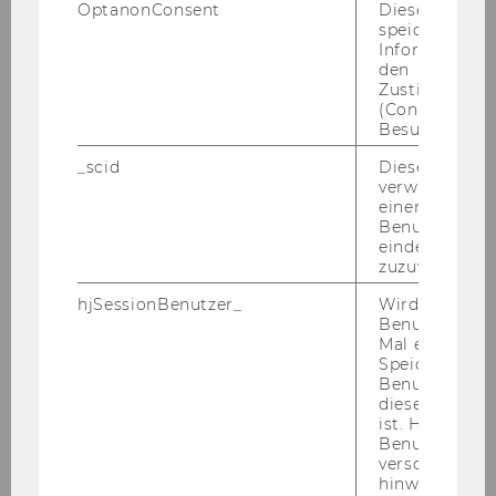
OptanonConsent
Dieses Cooki
speichert
Informatione
Betriebswirtschaft
den
Zustimmungs
(Consent) ein
Besuchers.
_scid
Dieses Cookie
verwendet, u
Internationale
einem/einer
Betriebswirtschaft
Benutzer*in e
eindeutige ID
zuzuweisen
hjSessionBenutzer_
Wird gesetzt,
Volkswirtschaft
Benutzer zum
Mal eine Seite
Speichert die 
Benutzer-ID, d
diese Seite e
ist. Hotjar ver
Wirtschaft - Umwelt - Politik
Benutzer nich
verschiedene
hinweg.Stellt 