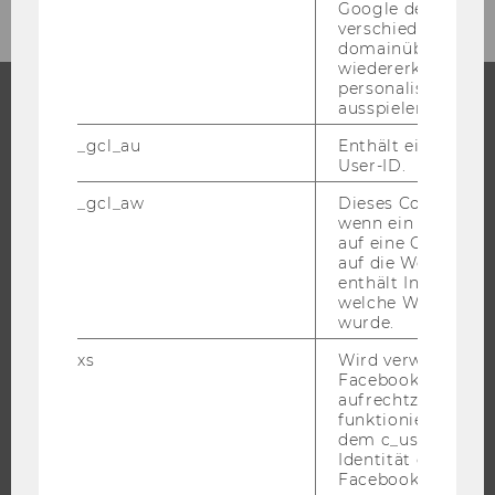
Google den User ü
verschiedene Webs
domainübergreife
wiedererkennen u
personalisierte W
ausspielen.
STUDIUM
_gcl_au
Enthält eine zufal
User-ID.
WARUM WU?
_gcl_aw
Dieses Cookie wird
BACHELOR
wenn ein User über
auf eine Google W
MASTER
auf die Website ge
DOKTORAT / PHD
enthält Informatio
welche Werbeanzei
EXECUTIVE EDUCATION
wurde.
BEWERBUNG UND ZULASSUNG
xs
Wird verwendet, u
INFORMATIONEN FÜR STUDIERENDE
Facebook-Sitzung
aufrechtzuerhalten
INTERNATIONALE UND INCOMING EXCHANGE STUDIERENDE
funktioniert in Ve
ANGEBOTE FÜR SCHULEN UND STUDIENINTERESSIERTE
dem c_user-Cookie
Identität des Users
STUDENT CLUBS
Facebook zu authen