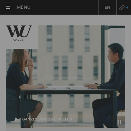
HAUPTMENÜ
MENÜ
EN
ÖFFNEN
Überblick
GANZES VIDEO ABSPIELEN
INTROVIDEO
(VIMEO)