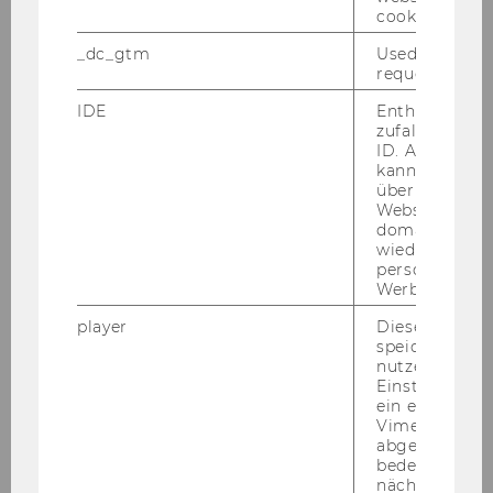
cookie.
_dc_gtm
Used to throt
Studieneingangs-​ und Ori­en­tie­rungs­pha­
request rate.
se (STEOP)
IDE
Enthält eine
Zu Be­ginn des Stu­di­ums ler­nen Sie, Pro­ble­
zufallsgenerie
ID. Anhand di
me aus un­ter­schied­li­chen Blick­win­keln zu
kann Google 
be­trach­ten. In „Per­spek­ti­ven auf Wirt­schaft“
über verschie
be­kom­men Sie Ein­blick in die Be­triebs­wirt­
Websites
domainübergr
schaft und So­zi­al­wis­sen­schaf­ten, die
wiedererkenn
Rechts­wis­sen­schaf­ten, die Volks­wirt­schafts­
personalisiert
leh­re, die Be­rei­che der di­gi­ta­len Öko­no­mie
Werbung auss
und in zu­kunfts­fä­hi­ges Wirt­schaf­ten. Im
player
Dieses Cooki
Rah­men von ins­ge­samt 16 ECTS ent­wi­ckeln
speichert
Sie ein Grund­ver­ständ­nis davon, was sich
nutzerspezifi
Einstellungen
hin­ter ein­zel­nen Fach­be­rei­chen ver­birgt
ein eingebett
und wie diese zu­sam­men­spie­len.
Vimeo-Video
abgespielt wi
bedeutet, das
nächsten Ans
Com­mon Body of Know­ledge (CBK)