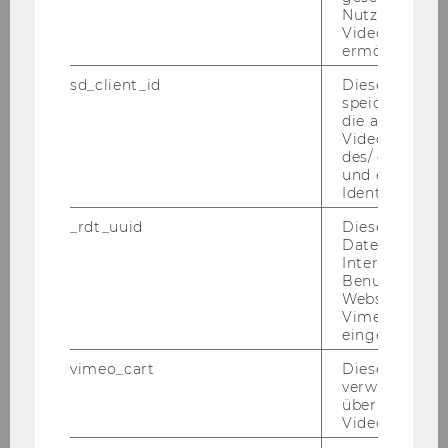
Wirtschaftsinformatik
Nutzung des 
Wirtschaft - Umwelt - Politik
Videoplayers 
ermöglichen
Internationale Betriebswirtschaft
sd_client_id
Dieses Cooki
Volkswirtschaft
speichert Dat
die aktuellen
In dem gewählten Studienzweig folgt
Videoeinstell
dann die Bachelorarbeit.
des/ der Benu
und einen per
Identifikatio
_rdt_uuid
Dieses Cooki
DOWNLOAD WISO BROSCHÜRE
Daten über di
Die Wahl des Studienzweigs
Interaktionen
Benutzer*inne
Websites, auf
Nach­dem Sie die STEOP und CBK Lehr­ver­
Vimeo-Video
an­stal­tun­gen im Min­dest­aus­maß von 20
eingebettet is
ECTS ab­ge­schlos­sen haben, ent­schei­den
vimeo_cart
Dieses Cookie
Sie sich für einen der fünf Stu­di­en­zwei­ge.
verwendet, u
überprüfen, wi
Video abgespi