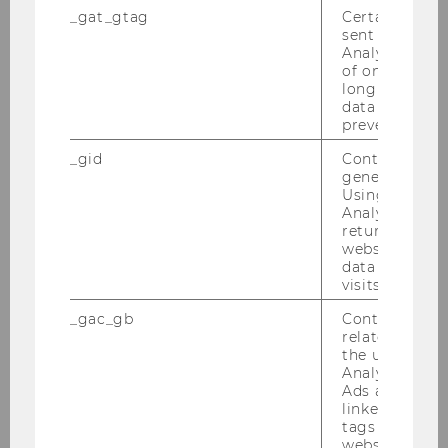
_gat_gtag
Certain data i
Frühjahr 2027
sent to Googl
Analytics a 
Tag der Offenen Tür
of once per m
05. März 2027
long as it is s
data transfers
AUFNAHMEVERFAHREN
prevented.
_gid
Contains a r
generated use
BEWERBUNGSGUIDE
Using this ID
2
Studieninhalte
Analytics can
returning use
website and 
Das Ba­che­lor­stu­di­um glie­dert sich im ers­
data from pre
ten Jahr in eine so­ge­nann­te
visits.
Studieneingangs-​ und Ori­en­tie­rungs­pha­se
_gac_gb
Contains cam
(STEOP), ge­folgt vom Com­mon Body of
related infor
Know­ledge (CBK).
the user. If G
Analytics and
Ab dem 3. Se­mes­ter ver­tie­fen Sie Ihr Wis­
Ads accounts 
linked, the co
sen und spe­zia­li­sie­ren sich in einem der
tags on the G
fünf Stu­di­en­zwei­ge.
website read 