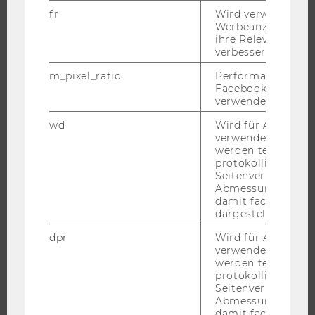
fr
Wird verwendet, 
Werbeanzeigen aus
ihre Relevanz zu 
FORSCHUNG
verbessern.
FORSCHUNGSPORTAL
m_pixel_ratio
Performance-Cooki
Facebook mit Face
FORSCHENDE
verwendet wird.
IMPACT DER FORSCHUNG
wd
Wird für Analyse-
ORGANISATION DER FORSCHUNG
verwendet. Unter
werden technisch
FORSCHUNGSINFRASTRUKTUR
protokolliert (z.B.
Seitenverhältnis u
Abmessungen des 
damit facebook Ap
dargestellt werde
UNIVERSITÄT
dpr
Wird für Analyse-
ÜBER DIE WU
verwendet. Unter
werden technisch
ORGANISATION
protokolliert (z.B.
WIRTSCHAFT UND GESELLSCHAFT
Seitenverhältnis u
Abmessungen des 
CAMPUS
damit facebook Ap