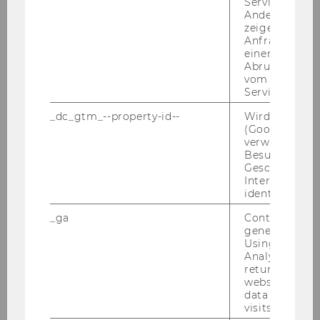
Service abzur
Andere mögli
zeigen Opt-ou
Anfrage im G
einen Fehler 
Abrufen einer
Studienablauf
vom AMP Clie
Service an.
1
Bewerbung & Zulassung
_dc_gtm_--property-id--
Wird von Dou
(Google Tag 
Sie sind selbst­stän­dig, welt­of­fen und haben
verwendet, u
keine Scheu, sich auf Neues ein­zu­las­sen?
Besucher nach
Wenn Sie au­ßer­dem Freu­de daran haben,
Geschlecht o
Interessen zu
Her­aus­for­de­run­gen me­tho­disch an­zu­ge­
identifizieren.
hen und ei­ge­ne Ideen zu ent­wi­ckeln, dann
be­wer­ben Sie sich. In­for­ma­tio­nen zu Be­
_ga
Contains a r
generated use
wer­bung und Zu­las­sung fin­den Sie in un­se­
Using this ID
rem Be­wer­bungs­gui­de.
Analytics can
returning use
Nächster Studienstart
website and 
01. Oktober 2026
data from pre
visits.
Bewerbungsfrist