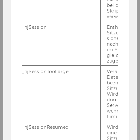
bei der
Skriptinitiali
verwendet wir
_hjSession_
Enthält die ak
Sitzungsdaten.
sicher, dass
nachfolgende
im Sitzungsfe
gleichen Sitz
zugeordnet w
Wirtschafts- und
_hjSessionTooLarge
Veranlasst Hot
Sozialwissenschaften
Datenerfassu
beenden, wen
Sitzung zu vie
Wird automat
DOWNLOAD
durch ein Sig
(
PDF
, 6.30 MB)
Servers best
wenn die Sitz
Limit überschr
_hjSessionResumed
Wird gesetzt,
eine
Sitzung/Aufz