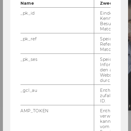
Name
Zweck
Top 1% der
Wirtschaftsunis
_pk_id
Eindeutige
Kennzeichnun
weltweit
Besuchers du
Matomo.
_pk_ref
Speicherung 
Referrers dur
Matomo.
Mehr
_pk_ses
Speicherung 
Information
Informatione
den aktuellen
Webseitenbe
durch Matom
_gcl_au
Enthält eine
zufallsgenerie
ID.
AMP_TOKEN
Enthält ein To
verwendet we
kann, um eine
vom AMP-Clie