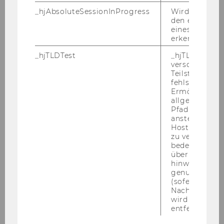
fo@wu.ac.at
.
_hjAbsoluteSessionInProgress
Wird verwend
den ersten Se
eines Benutze
Name
*
erkennen.
_hjTLDTest
_hjTLDTest-Co
verschiedene
Teilstrings, bi
fehlschlägt.
Ermöglicht, 
allgemeinsten
E-Mail
*
Pfad zu ermitt
anstelle des
Hostnamens d
zu verwenden 
bedeutet, das
über Subdom
hinweg geme
genutzt werd
Telefonnummer
(sofern zutref
Nach dieser 
wird das Cook
entfernt.