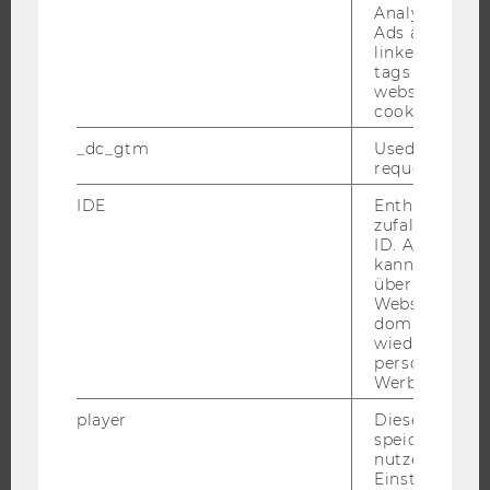
INFORMATIONEN FÜR STUDIERENDE
Analytics and
Ads accounts 
INTERNATIONALE UND INCOMING EXCHANGE STUDIERENDE
linked, the co
ANGEBOTE FÜR SCHULEN UND STUDIENINTERESSIERTE
tags on the G
website read 
STUDENT CLUBS
cookie.
_dc_gtm
Used to throt
request rate.
FORSCHUNG
IDE
Enthält eine
zufallsgenerie
FORSCHUNGSPORTAL
ID. Anhand di
kann Google 
FORSCHENDE
über verschie
Websites
IMPACT DER FORSCHUNG
domainübergr
ORGANISATION DER FORSCHUNG
wiedererkenn
personalisiert
FORSCHUNGSINFRASTRUKTUR
Werbung auss
player
Dieses Cooki
speichert
nutzerspezifi
UNIVERSITÄT
Einstellungen