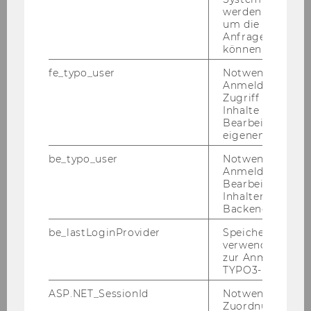
werden. Notwen
Ge­gen­über­stel­lung der Stu­di­
um die Antwort 
Anfrage zuordne
en­plä­ne
können.
fe_typo_user
Notwendig für d
Studien- und Orientierungsphase
Anmeldung und
Zugriff auf gesc
(STEOP)
Inhalte oder zur
Bearbeitung des
Common Body of Knowledge
eigenen Profils.
(CBK)
be_typo_user
Notwendig für d
Anmeldung und
Betriebswirtschaft (BW)
Bearbeitung von
Inhalten im TYP
Backend.
Internationale Betriebswirtschaft
(IBW)
be_lastLoginProvider
Speichert die zul
verwendete Met
zur Anmeldung f
Wirtschaftsinformatik (WINF)
TYPO3-Backend.
Volkswirtschaft (VW)
ASP.NET_SessionId
Notwendig, um 
Zuordnung von