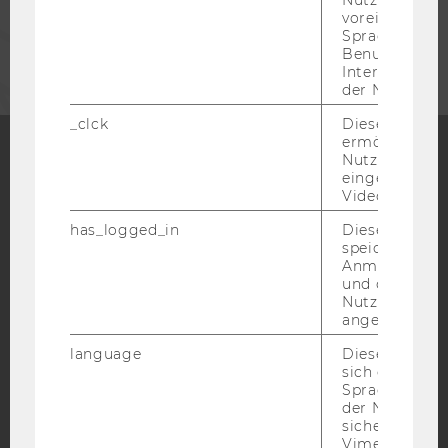
voreingestell
UNTERNEHMEN
Sprache, Regi
Benutzernam
Interaktionsd
der Nutzer*in
_clck
Dieses Cooki
ermöglicht di
Nutzung des
eingebettete
Facebook
Instagram
Blog
Video Players
has_logged_in
Dieses Cooki
speichert
YouTube
Newsletter
Bluesky
Anmeldeinfo
und ob sich de
Nutzer*in jem
angemeldet h
language
Dieses Cooki
sich die
IMPRESSUM
Spracheinstel
der Nutzer*in
BARRIEREFREIHEITSERKLÄRUNG WEBSEITE
sichergestellt
Vimeo in der
DATENSCHUTZERKLÄRUNG