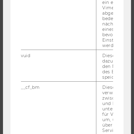
ein eingebett
ÜBER DIE WU
Vimeo-Video
abgespielt wi
ORGANISATION
bedeutet, das
WIRTSCHAFT UND GESELLSCHAFT
nächsten Ans
eines Vimeo-V
CAMPUS
bevorzugten
NEWS
Einstellungen
werden.
EVENTS ARCHIV
vuid
Dieser Cookie
EVENTS
dazu eingeset
WU FOUNDATION
den Nutzungs
des Benutzers
speichern.
__cf_bm
Dieses Cookie
JOBS
verwendet, u
zwischen Men
und Bots zu
JOBS
unterscheiden.
JOBPORTAL
für Vimeo no
um, um gülti
RESEARCH CAREER
über die Nutz
WELCOME SERVICES
Service zu s