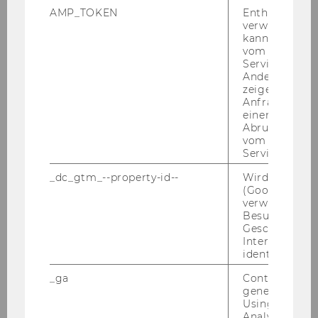
AMP_TOKEN
Enthält ein To
verwendet we
Rückmeldung
kann, um eine
vom AMP-Clie
Service abzur
Abmeldung vom Studium
Andere mögli
zeigen Opt-ou
Anfrage im G
Wiederaufnahme des Studiums
einen Fehler 
Abrufen einer
vom AMP Clie
LPIS-Anmeldesystem
Service an.
_dc_gtm_--property-id--
Wird von Dou
Studienplanwechsel
(Google Tag 
verwendet, u
Besucher nach
Studienplanwechsel Wirtschafts- und
Geschlecht o
Sozialwissenschaften 2023
Interessen zu
identifizieren.
Studienplanwechsel Wirtschaftsrecht 2023
_ga
Contains a r
generated use
Studienplanwechsel Master
Using this ID
Analytics can