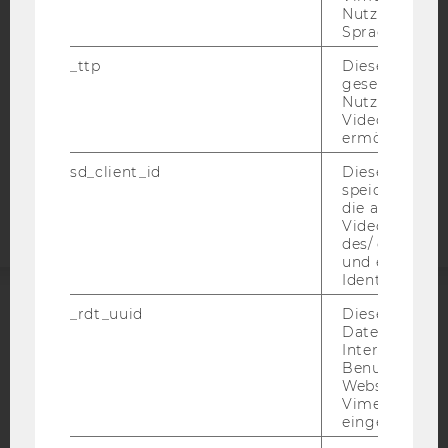
Nutzer ausge
DATENSCHUTZERKLÄRUNG SOCIAL MEDIA
Sprache ersch
DATENSCHUTZERKLÄRUNG
_ttp
Dieser Cookie
STUDIENBEWERBER*INNEN UND STUDIERENDE
gesetzt, um d
Nutzung des 
COOKIE EINSTELLUNGEN
Videoplayers 
ermöglichen
Barrierefreiheitserklärung
sd_client_id
Dieses Cooki
Webseite
speichert Dat
die aktuellen
Videoeinstell
des/ der Benu
und einen per
Identifikatio
_rdt_uuid
Dieses Cooki
ACCREDITED BY:
Daten über di
Interaktionen
EQUIS
AACSB
Benutzer*inne
Websites, auf
Vimeo-Video
eingebettet is