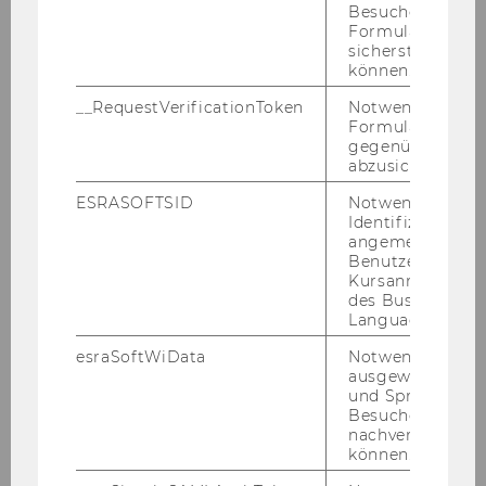
Besucher zu
Wirtschaft-Umwelt-Politik
Formulareingab
(WUPOL)
sicherstellen zu
können.
__RequestVerificationToken
Notwendig, um 
Formulareingab
gegenüber Angri
Bitte be­ach­tet das LV-​Angebot vom CBK und
abzusichern.
den je­wei­li­gen Stu­di­en­zwei­gen in der Ge­gen­
ESRASOFTSID
Notwendig zur
über­stel­lung.
Identifizierung 
angemeldeten
Benutzers im
Kursanmeldung
Stu­di­en­plä­ne Ba­che­lor
des Business
Language Center
Wirtschafts-​ und So­zi­al­wis­sen­
schaf­ten
esraSoftWiData
Notwendig um
ausgewählte Sp
und Sprachkurse
Besuchers
FAQ - Häu­fig ge­stell­te Fra­gen
nachverfolgen z
können.