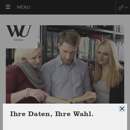
HAUPTMENÜ
MENÜ
ÖFFNEN
Coo
Ihre Daten, Ihre Wahl.
Con
Studienplanwechsel
sch