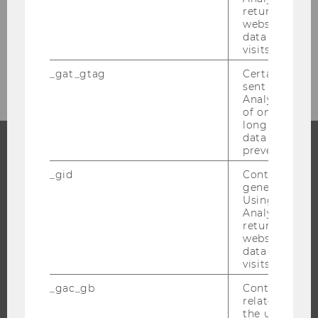
returning use
Studienplanwechsel Doktorat
website and 
data from pre
visits.
Studienabschluss
_gat_gtag
Certain data i
sent to Googl
Analytics a 
of once per m
long as it is s
data transfers
prevented.
STUDIUM
_gid
Contains a r
generated use
WARUM WU?
Using this ID
Analytics can
BACHELOR
returning use
website and 
MASTER
data from pre
DOKTORAT / PHD
visits.
EXECUTIVE EDUCATION
_gac_gb
Contains cam
related infor
BEWERBUNG UND ZULASSUNG
the user. If G