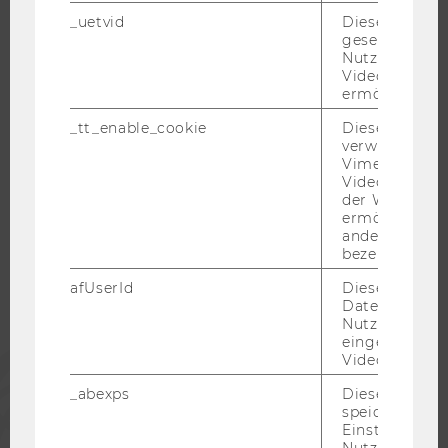
JOBS MIT WU-STUDIUM
_uetvid
Dieses Cookie
gesetzt, um d
KARRIEREKONTAKTE AN DER WU
Nutzung des 
KARRIERENETZWERKE AN DER WU
Videoplayers 
ermöglichen
_tt_enable_cookie
Dieses Cookie
verwendet, u
Vimeo-
WU COMMUNITY
Videoeinbett
der WU-Websi
ermöglichen 
andere nicht 
STUDIERENDE
bezeichnete 
afUserId
Dieses Cooki
ALUMNI
Daten von
Nutzer*innen,
eingebettete
PRESSE
Videos intera
_abexps
Dieses Cooki
speichert get
MITARBEITENDE
Einstellungen
Nutzer*in, zB.