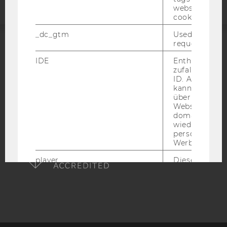
website read 
cookie.
_dc_gtm
Used to throt
request rate.
ACCREDITED BY:
IDE
Enthält eine
zufallsgenerie
EQUIS
AACSB
ID. Anhand di
kann Google 
über verschie
Websites
domainübergr
wiedererkenn
AMBA
personalisiert
Werbung auss
player
Dieses Cooki
speichert
nutzerspezifi
Einstellungen
ein eingebett
Vimeo-Video
abgespielt wi
bedeutet, das