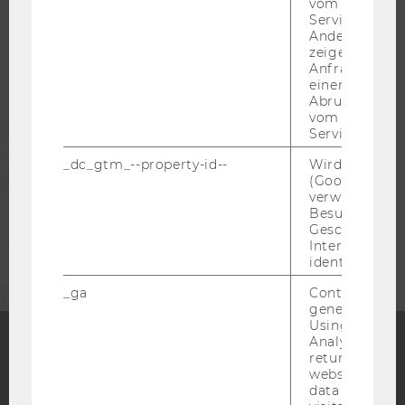
vom AMP-Clie
STUDIERENDE
Service abzur
Andere mögli
zeigen Opt-ou
Anfrage im G
ALUMNI
einen Fehler 
Abrufen einer
vom AMP Clie
PRESSE
Service an.
_dc_gtm_--property-id--
Wird von Dou
MITARBEITENDE
(Google Tag 
verwendet, u
Besucher nach
Geschlecht o
UNTERNEHMEN
Interessen zu
identifizieren.
_ga
Contains a r
generated use
Using this ID
Analytics can
returning use
website and 
Facebook
Instagram
Blog
data from pre