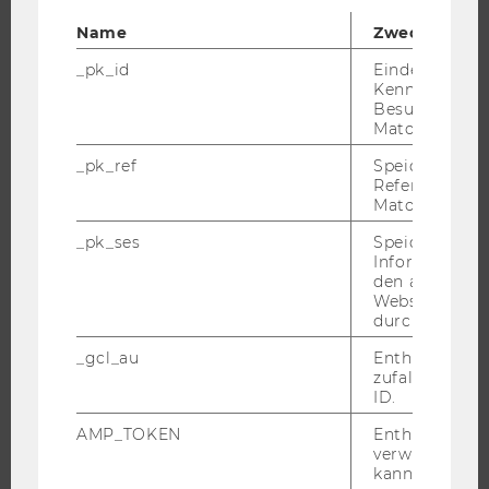
Name
Zweck
_pk_id
Eindeutige
Kennzeichnun
JOBS
Besuchers du
Matomo.
JOBS
_pk_ref
Speicherung 
JOBPORTAL
Referrers dur
RESEARCH CAREER
Matomo.
WELCOME SERVICES
_pk_ses
Speicherung 
Informatione
JOBS MIT WU-STUDIUM
den aktuellen
KARRIEREKONTAKTE AN DER WU
Webseitenbe
durch Matom
KARRIERENETZWERKE AN DER WU
_gcl_au
Enthält eine
zufallsgenerie
ID.
AMP_TOKEN
Enthält ein To
WU COMMUNITY
verwendet we
kann, um eine