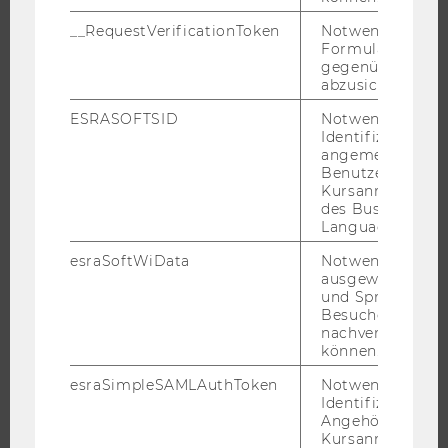
STUDIUM
__RequestVerificationToken
Notwendig, um 
Formulareingab
WARUM WU?
gegenüber Angri
abzusichern.
BACHELOR
MASTER
ESRASOFTSID
Notwendig zur
Identifizierung 
DOKTORAT / PHD
angemeldeten
Benutzers im
EXECUTIVE EDUCATION
Kursanmeldung
BEWERBUNG UND ZULASSUNG
des Business
Language Center
INFORMATIONEN FÜR STUDIERENDE
esraSoftWiData
Notwendig um
INTERNATIONALE UND INCOMING EXCHANGE STUDIERENDE
ausgewählte Sp
ANGEBOTE FÜR SCHULEN UND STUDIENINTERESSIERTE
und Sprachkurse
Besuchers
STUDENT CLUBS
nachverfolgen z
können.
esraSimpleSAMLAuthToken
Notwendig zur
Identifizierung 
FORSCHUNG
Angehörige/r für
Kursanmeldung.
FORSCHUNGSPORTAL