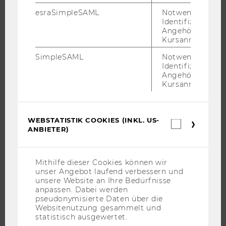
esraSimpleSAML
Notwendig zur
FORSCHENDE
Identifizierung 
IMPACT DER FORSCHUNG
Angehörige/r für
Kursanmeldung.
ORGANISATION DER FORSCHUNG
SimpleSAML
Notwendig zur
FORSCHUNGSINFRASTRUKTUR
Identifizierung 
Angehörige/r für
Kursanmeldung.
UNIVERSITÄT
WEBSTATISTIK COOKIES (INKL. US-
Webstatis
ÜBER DIE WU
ANBIETER)
Cookies
ORGANISATION
(inkl.
US-
WIRTSCHAFT UND GESELLSCHAFT
Anbieter)
Mithilfe dieser Cookies können wir
CAMPUS
unser Angebot laufend verbessern und
unsere Website an Ihre Bedürfnisse
NEWS
anpassen. Dabei werden
EVENTS ARCHIV
pseudonymisierte Daten über die
Websitenutzung gesammelt und
EVENTS
statistisch ausgewertet.
WU FOUNDATION