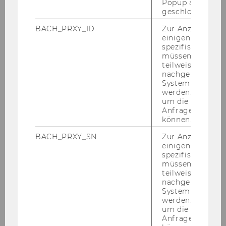
Popup ausgefüll
Wirtschaftspädagogik
geschlossen wur
BACH_PRXY_ID
Zur Anzeige von
einigen WU-
Aktuelles
spezifischen Inh
müssen Informa
teilweise von
Studienaufbau & -inhalte
nachgelagerten
System abgefra
werden. Notwen
Auslandssemester
um die Antwort 
Anfrage zuordne
können.
Berufsbegleitendes Studium
BACH_PRXY_SN
Zur Anzeige von
einigen WU-
Kontakt
spezifischen Inh
müssen Informa
Services
teilweise von
nachgelagerten
System abgefra
Faculty
werden. Notwen
um die Antwort 
Anfrage zuordne