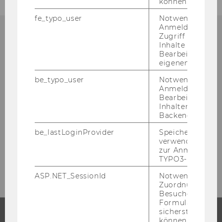
können.
fe_typo_user
Notwendig für d
Anmeldung und
Zugriff auf gesc
Inhalte oder zur
ORGANISATORISCHES ZUM
Bearbeitung des
MASTERSTUDIUM?
eigenen Profils.
be_typo_user
Notwendig für d
Anmeldung und
Bearbeitung von
Inhalten im TYP
Alle or­ga­ni­sa­to­ri­schen Infos rund um Ihr
Backend.
Mas­ter­stu­di­um fin­den Sie im Mas­ter­gui­de!
be_lastLoginProvider
Speichert die zul
verwendete Met
zur Anmeldung f
ZUM MAS­TER­GUI­DE
TYPO3-Backend.
ASP.NET_SessionId
Notwendig, um 
Zuordnung von
Besucher zu
Formulareingab
sicherstellen zu
können.