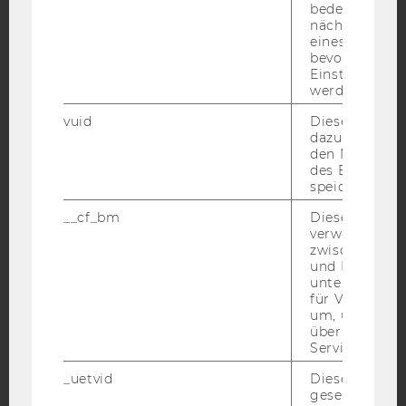
bedeutet, das
nächsten Ans
eines Vimeo-V
Facebook
Instagram
Blog
bevorzugten
Einstellungen
werden.
vuid
Dieser Cookie
YouTube
Newsletter
Bluesky
dazu eingeset
den Nutzungs
des Benutzers
speichern.
__cf_bm
Dieses Cookie
verwendet, u
IMPRESSUM
zwischen Men
BARRIEREFREIHEITSERKLÄRUNG WEBSEITE
und Bots zu
unterscheiden.
DATENSCHUTZERKLÄRUNG
für Vimeo no
um, um gülti
DATENSCHUTZERKLÄRUNG SOCIAL MEDIA
über die Nutz
DATENSCHUTZERKLÄRUNG
Service zu s
STUDIENBEWERBER*INNEN UND STUDIERENDE
_uetvid
Dieses Cookie
COOKIE EINSTELLUNGEN
gesetzt, um d