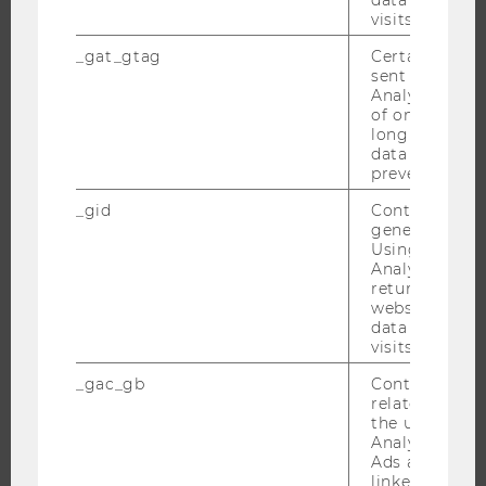
data from pre
NEWS
visits.
EVENTS ARCHIV
_gat_gtag
Certain data i
EVENTS
sent to Googl
Analytics a 
WU FOUNDATION
of once per m
long as it is s
data transfers
prevented.
JOBS
_gid
Contains a r
generated use
JOBS
Using this ID
Analytics can
JOBPORTAL
returning use
RESEARCH CAREER
website and 
data from pre
WELCOME SERVICES
visits.
JOBS MIT WU-STUDIUM
_gac_gb
Contains cam
KARRIEREKONTAKTE AN DER WU
related infor
the user. If G
KARRIERENETZWERKE AN DER WU
Analytics and
Ads accounts 
linked, the co