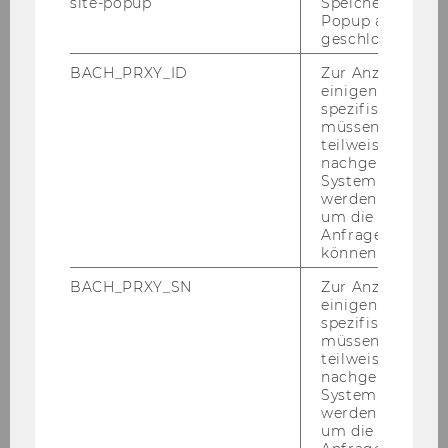
site-popup
Speichert ob ein
Fra­gen der Teil­neh­mer*innen. Eine Fort­set­
Popup ausgefüll
zung des Ge­sprächs fand – in "klei­ne­rem Rah­
geschlossen wur
men" - auf Ein­la­dung von Mag. Hel­mut Schül­
BACH_PRXY_ID
Zur Anzeige von
ler in den Räum­lich­kei­ten der Ka­tho­li­schen
einigen WU-
Hoch­schul­ge­mein­de an der Wirt­schafts­uni­ver­
spezifischen Inh
müssen Informa
si­tät statt.
teilweise von
nachgelagerten
System abgefra
werden. Notwen
Vor­trag und Cam­pus­füh­rung in der LV
um die Antwort 
Nach­hal­ti­ges Ma­nage­ment
Anfrage zuordne
können.
BACH_PRXY_SN
Zur Anzeige von
einigen WU-
spezifischen Inh
müssen Informa
teilweise von
nachgelagerten
System abgefra
werden. Notwen
um die Antwort 