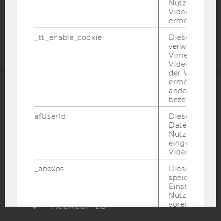
Nutzung des 
Videoplayers 
Barrierefreiheitserklärung
ermöglichen
Webseite
_tt_enable_cookie
Dieses Cookie
verwendet, u
Vimeo-
Videoeinbett
der WU-Websi
ermöglichen 
andere nicht 
ACCREDITED BY:
bezeichnete 
afUserId
Dieses Cooki
EQUIS
AACSB
Daten von
Nutzer*innen,
eingebettete
Videos intera
_abexps
Dieses Cooki
AMBA
speichert get
Einstellungen
Nutzer*in, zB.
voreingestell
Sprache, Regi