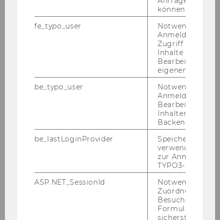
Anfrage zuordne
können.
fe_typo_user
Notwendig für d
Anmeldung und
Zugriff auf gesc
Inhalte oder zur
Bearbeitung des
eigenen Profils.
be_typo_user
Notwendig für d
Anmeldung und
Bearbeitung von
Inhalten im TYP
Backend.
be_lastLoginProvider
Speichert die zul
verwendete Met
zur Anmeldung f
TYPO3-Backend.
ASP.NET_SessionId
Notwendig, um 
1
/5
Zuordnung von
Besucher zu
Formulareingab
sicherstellen zu