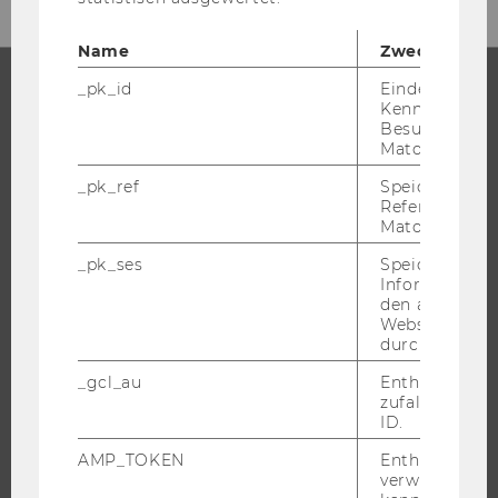
Name
Zweck
_pk_id
Eindeutige
Kennzeichnun
STUDIUM
Besuchers du
Matomo.
WARUM WU?
_pk_ref
Speicherung 
BACHELOR
Referrers dur
Matomo.
MASTER
_pk_ses
Speicherung 
DOKTORAT / PHD
Informatione
EXECUTIVE EDUCATION
den aktuellen
Webseitenbe
BEWERBUNG UND ZULASSUNG
durch Matom
INFORMATIONEN FÜR STUDIERENDE
_gcl_au
Enthält eine
INTERNATIONALE UND INCOMING EXCHANGE STUDIERENDE
zufallsgenerie
ID.
ANGEBOTE FÜR SCHULEN UND STUDIENINTERESSIERTE
STUDENT CLUBS
AMP_TOKEN
Enthält ein To
verwendet we