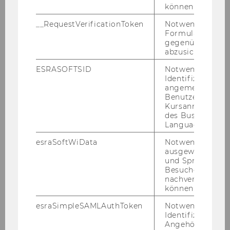
können.
ZURÜCK ZUR ÜBERSICHT
__RequestVerificationToken
Notwendig, um 
Formulareingab
gegenüber Angri
abzusichern.
Wirtschaftspädagogik
ESRASOFTSID
Notwendig zur
Identifizierung 
angemeldeten
Aktuelles
Benutzers im
Kursanmeldung
des Business
Studienaufbau & -inhalte
Language Center
esraSoftWiData
Notwendig um
Auslandssemester
ausgewählte Sp
und Sprachkurse
Berufsbegleitendes Studium
Besuchers
nachverfolgen z
können.
Kontakt
esraSimpleSAMLAuthToken
Notwendig zur
Identifizierung 
Services
Angehörige/r für