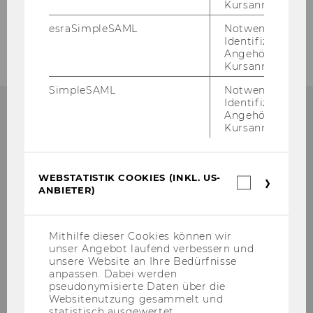
Kursanmeldung.
Faculty
esraSimpleSAML
Notwendig zur
Identifizierung 
Angehörige/r für
Kursanmeldung.
SimpleSAML
Notwendig zur
Identifizierung 
Angehörige/r für
Kursanmeldung.
ORGANISATORISCHES ZUM
MASTERSTUDIUM?
WEBSTATISTIK COOKIES (INKL. US-
Webstatis
ANBIETER)
Cookies
(inkl.
Alle or­ga­ni­sa­to­ri­schen Infos rund um Ihr
US-
Anbieter)
Mas­ter­stu­di­um fin­den Sie im Mas­ter­gui­de!
Mithilfe dieser Cookies können wir
unser Angebot laufend verbessern und
unsere Website an Ihre Bedürfnisse
anpassen. Dabei werden
ZUM MAS­TER­GUI­DE
pseudonymisierte Daten über die
Websitenutzung gesammelt und
statistisch ausgewertet.