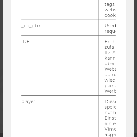
tags on the G
website read 
cookie.
WU COMMUNITY
_dc_gtm
Used to throt
request rate.
STUDIERENDE
IDE
Enthält eine
zufallsgenerie
ALUMNI
ID. Anhand di
kann Google 
über verschie
Websites
PRESSE
domainübergr
wiedererkenn
personalisiert
MITARBEITENDE
Werbung auss
player
Dieses Cooki
speichert
UNTERNEHMEN
nutzerspezifi
Einstellungen
ein eingebett
Vimeo-Video
abgespielt wi