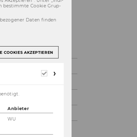
 Ak­zep­tie­ren“. Unter „In­di­
­nen be­stimm­te Coo­kie Grup­
nbezogener Daten finden
Lernbuddy-
Programm
E COOKIES AKZEPTIEREN
Bewerbung Lernbuddy
Erforderliche
Cookies
Termine SoSe 2026
benötigt.
Termine WiSe 2026/27
Anbieter
Erfahrungsberichte
WU