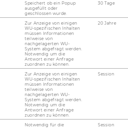
Speichert ob ein Popup
30 Tage
aß haben
ausgefüllt oder
geschlossen wurde.
ser ge­mein­sa­mes Ler­nen im Lern­café auf
Zur Anzeige von einigen
20 Jahre
n klei­nes Aben­teu­er! Ich half den Kin­dern
WU-spezifischen Inhalten
wir ar­bei­te­ten ge­mein­sam an Re­chen­auf­
müssen Informationen
 wich­tig, dass sie selbst­stän­dig den­ken
teilweise von
nachgelagerten WU-
den
System abgefragt werden.
mal Ge­duld er­for­der­te.
Notwendig um die
Antwort einer Anfrage
n­se­rer Zeit immer der Hö­he­punkt: die frei­
zuordnen zu können.
er er­zähl­ten uns Ge­schich­ten, mal­ten und
Zur Anzeige von einigen
Session
ie­sen ent­spann­ten Mo­men­ten lern­ten wir
WU-spezifischen Inhalten
 zeig­ten mir, was sie lieb­ten, und ich fühl­te,
müssen Informationen
wurde.
teilweise von
nachgelagerten WU-
System abgefragt werden.
Notwendig um die
uns stärker machen
Antwort einer Anfrage
zuordnen zu können.
. Manch­mal saßen die Kin­der müde und un­
Notwendig für die
Session
en oft di­rekt von einem lan­gen Schul­tag. An