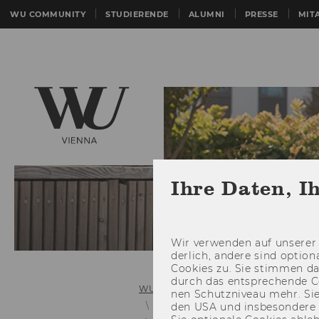
WU COMMUNITY
STUDIERENDE
ALUMNI
PRESSE
MIT
Ihre Daten, I
Wir ver­wen­den auf un­se­rer 
der­lich, an­de­re sind op­tio
Coo­kies zu. Sie stim­men 
durch das ent­spre­chen­de C
WU (Wirtschaftsuniversität Wien)
nen Schutz­ni­veau mehr. Sie 
Bachelorguide
den USA und ins­be­son­de­r
Bachelorguide 