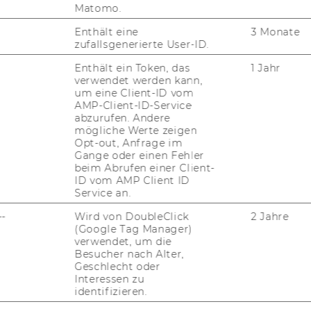
Matomo.
­torin: Mi­chel­le, Lern­bud­dy im WiSe
Enthält eine
3 Monate
zufallsgenerierte User-ID.
024/25
Enthält ein Token, das
1 Jahr
verwendet werden kann,
um eine Client-ID vom
AMP-Client-ID-Service
abzurufen. Andere
mögliche Werte zeigen
Opt-out, Anfrage im
Gange oder einen Fehler
beim Abrufen einer Client-
ID vom AMP Client ID
Service an.
--
Wird von DoubleClick
2 Jahre
(Google Tag Manager)
verwendet, um die
Besucher nach Alter,
Geschlecht oder
Interessen zu
identifizieren.