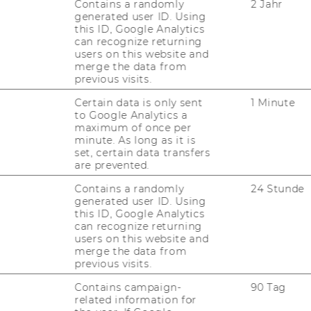
Contains a randomly
2 Jahr
generated user ID. Using
this ID, Google Analytics
can recognize returning
users on this website and
merge the data from
previous visits.
Certain data is only sent
1 Minute
t
to Google Analytics a
maximum of once per
minute. As long as it is
set, certain data transfers
are prevented.
Contains a randomly
24 Stunde
generated user ID. Using
this ID, Google Analytics
FORSCHUNG
can recognize returning
WU
users on this website and
FORSCHUNGSPORTAL
merge the data from
previous visits.
ST
FORSCHENDE
Contains campaign-
90 Tag
related information for
IMPACT DER FORSCHUNG
AL