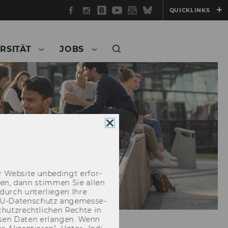
Facebook
Instagram
WU
YouTube
Newsletter
Bluesky
QUICKLINKS
Blog
RSITÄT
JOBS
Cookie
Consent
schließen
 Web­site un­be­dingt er­for­
­cken, dann stim­men Sie allen
durch un­ter­lie­gen Ihre
EU-​Datenschutz an­ge­mes­se­
hutz­recht­li­chen Rech­te in
­sen Daten er­lan­gen. Wenn