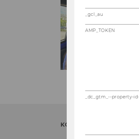
Au
_gcl_au
2
AMP_TOKEN
_dc_gtm_--property-id
KONTAKT: