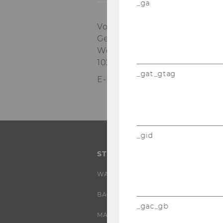
_ga
Vol­un­tee­ring@WU
Ge­bäu­de LC, Ebene 2
Welt­han­dels­platz 1
1020 Wien
_gat_gtag
E-​Mail:
vol­un­tee­ring@wu.ac.a
_gid
STUDIUM
WARUM WU?
BACHELOR
_gac_gb
MASTER