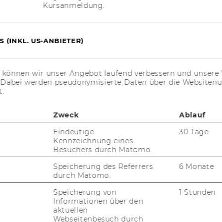
Kursanmeldung.
ah­rung mein Ver­ant­wor­tungs­be­wusst­sein
dass ich mit mei­nem En­ga­ge­ment je­man­den
r mo­ti­viert.
 (INKL. US-ANBIETER)
bnis
s können wir unser Angebot laufend verbessern und unsere 
. Dabei werden pseudonymisierte Daten über die Website
t.
 sagen, dass das Lernbuddy-​Programm eine
un­gen mei­nes Le­bens war. Die Freu­de, an­de­
Zweck
Ablauf
­stüt­zen, ist un­be­schreib­lich. Ich kann
Eindeutige
30 Tage
r ein sol­ches Pro­gramm zu en­ga­gie­ren. Es
Kennzeichnung eines
Besuchers durch Matomo.
t eine Reise, die so­wohl das Leben der Kin­
Speicherung des Referrers
6 Monate
durch Matomo.
­chert.
Speicherung von
1 Stunden
Informationen über den
aktuellen
Webseitenbesuch durch