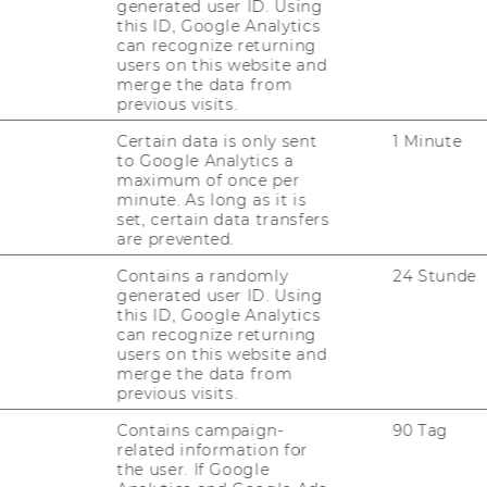
generated user ID. Using
this ID, Google Analytics
can recognize returning
users on this website and
o.Univ.Prof. Dr. Alfred Taudes
merge the data from
previous visits.
Certain data is only sent
1 Minute
to Google Analytics a
elt, Rek­tor
maximum of once per
minute. As long as it is
set, certain data transfers
are prevented.
tember 2013, 53. Stück
304)
für wissenschaftliches Personal
Contains a randomly
24 Stunde
generated user ID. Using
this ID, Google Analytics
can recognize returning
users on this website and
ie Wirtschaftsuniversität Wien die Erhöhung
merge the data from
previous visits.
nschaftlichen Personal zum Ziel gesetzt
uen ausdrücklich aufgefordert, sich zu
Contains campaign-
90 Tag
fikation werden Frauen vorrangig
related information for
the user. If Google
nnen, die die gesetzlichen