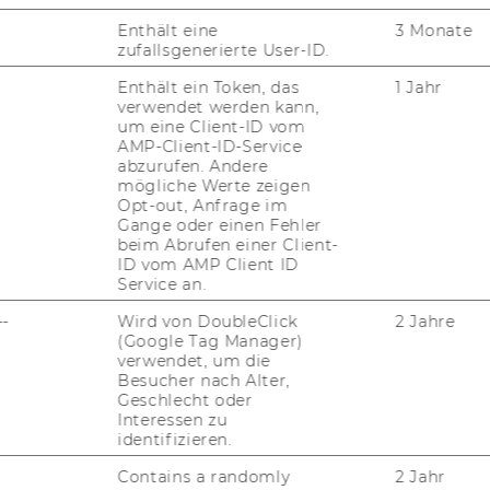
ehen.
Enthält eine
3 Monate
zufallsgenerierte User-ID.
elt
Enthält ein Token, das
1 Jahr
verwendet werden kann,
um eine Client-ID vom
tember 2013, 53. Stück
303)
AMP-Client-ID-Service
28 Universitätsgesetz 2002
abzurufen. Andere
mögliche Werte zeigen
s­sen­schaft­li­ches Per­so­nals gemäß § 26 Uni­
Opt-out, Anfrage im
 gemäß § 5 der Richt­li­nie des Rek­to­rats für
Gange oder einen Fehler
beim Abrufen einer Client-
­beit­neh­me­rin­nen und Ar­beit­neh­mern der
ID vom AMP Client ID
gemäß § 28 Uni­ver­si­täts­ge­setz 2002, Mit­tei­
Service an.
 vom 27.2.2004, idgF (Ab­schluss von Werk­ver­
--
Wird von DoubleClick
2 Jahre
en sowie Ar­beits­ver­trä­gen ent­spre­chend
(Google Tag Manager)
r Richt­li­nie) be­voll­mäch­tigt:
verwendet, um die
Besucher nach Alter,
Geschlecht oder
Projektleiterin/Projektleiter
Interessen zu
identifizieren.
Contains a randomly
2 Jahr
Univ. Prof. Dr. Verena Madner