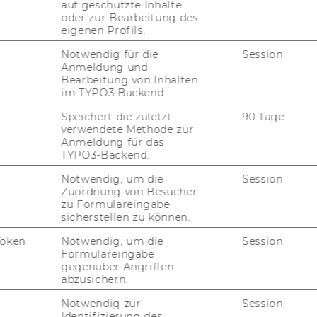
auf geschützte Inhalte
oder zur Bearbeitung des
eigenen Profils.
n
von Stellen für allgemeines Personal
Notwendig für die
Session
Anmeldung und
Bearbeitung von Inhalten
im TYPO3 Backend.
tember 2013, 53. Stück
298)
Speichert die zuletzt
90 Tage
rums für Nonprofit-Organisationen und
verwendete Methode zur
Anmeldung für das
TYPO3-Backend.
emäß § 20f (3) der Satzung der WU zum
s für Nonprofit-Organisationen und Social
Notwendig, um die
Session
Zuordnung von Besucher
zu Formulareingabe
lt, Rek­tor
sicherstellen zu können.
Token
Notwendig, um die
Session
Formulareingabe
tember 2013, 53. Stück
299)
gegenüber Angriffen
abzusichern.
s Instituts für Change Management und
 Department für Management
Notwendig zur
Session
hlbacher wird gemäß § 18 (2) der Satzung
Identifizierung des