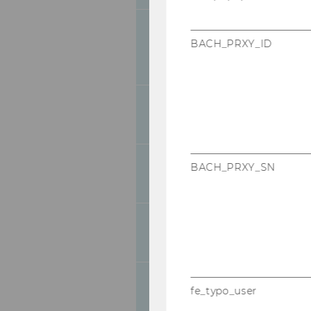
Ernennung zur st
BACH_PRXY_ID
300
Instituts für C
Development, D
Einladung zum öf
301
von Herrn Dr. M
Verleihung der L
BACH_PRXY_SN
302
"Statistik" an F
Bevollmächtigun
303
2002
Ausschreibungen 
304
fe_typo_user
Personal