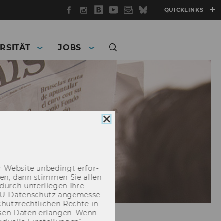
Facebook
Instagram
WU
YouTube
Newsletter
Bluesky
QUICKLINKS
Blog
RSITÄT
JOBS
Cookie
Consent
schließen
 Web­site un­be­dingt er­for­
­cken, dann stim­men Sie allen
durch un­ter­lie­gen Ihre
EU-​Datenschutz an­ge­mes­se­
hutz­recht­li­chen Rech­te in
­sen Daten er­lan­gen. Wenn