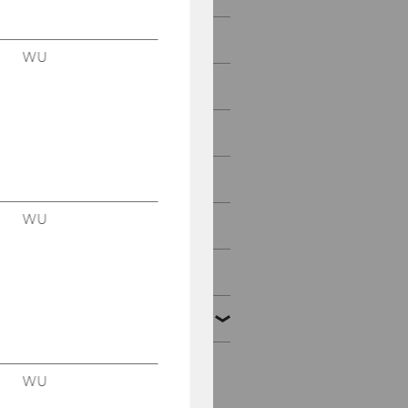
März 2013
WU
April 2013
Mai 2013
Juni 2013
WU
Juli 2013
August 2013
September 2013
Mitteilungsblatt vom 4.
WU
September 2013, 50.