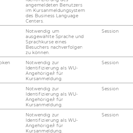
angemeldeten Benutzers
stituts für Change Management und
im Kursanmeldungsystem
rnannt.
des Business Language
Hanappi-​Egger, Department-​Vorständin
Centers.
Notwendig um
Session
ausgewählte Sprache und
tember 2013, 53. Stück
300) Ernennung zur
Sprachkurse eines
Besuchers nachverfolgen
n des Instituts für Change Management und
zu können.
Department für Management
oken
Notwendig zur
Session
Identifizierung als WU-
Schmidt wird gemäß § 18 (2) der Satzung der
Angehörige/r für
Kursanmeldung.
itutsvorständin des Instituts für Change
t Development ernannt.
Notwendig zur
Session
Hanappi-​Egger, Department-​Vorständin
Identifizierung als WU-
Angehörige/r für
Kursanmeldung.
tember 2013, 53. Stück
301) Einladung zum
Notwendig zur
Session
lloquium von Herrn Dr. Marcus KLAMERT,
Identifizierung als WU-
Angehörige/r für
Kursanmeldung.