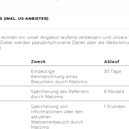
 Herrn Dr. Marcus Klamert, M.A., zum Thema
m Unionsrecht und der
 Mitgliedstaaten" findet am
 (INKL. US-ANBIETER)
0 Uhr,
4.4.008, 4. OG.,
 and Insurance,
s können wir unser Angebot laufend verbessern und unsere 
. Dabei werden pseudonymisierte Daten über die Website
t.
ns­kol­lo­qui­um wird im An­schluss an den Ha­bi­li­
Zweck
Ablauf
i­ons­kom­mis­si­on:
Eindeutige
30 Tage
n­war­ter eh.
Kennzeichnung eines
Besuchers durch Matomo.
Speicherung des Referrers
6 Monate
tember 2013, 53. Stück
302)
durch Matomo.
 als Privatdozentin für "Statistik" an
Speicherung von
1 Stunden
Informationen über den
aktuellen
rde mit Bescheid vom 2. Juli 2013 die
Webseitenbesuch durch
in für das Fach "Statistik" gemäß § 103
Matomo.