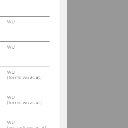
Stück
Mitteilungsblatt vom 11.
September 2013, 51.
WU
Stück
Mitteilungsblatt vom 18.
September 2013, 52.
WU
Stück
Mitteilungsblatt vom
25. September 2013, 53.
WU
Stück
(forms.wu.ac.at)
WU
(forms.wu.ac.at)
WU
(esrasoft.wu.ac.at)