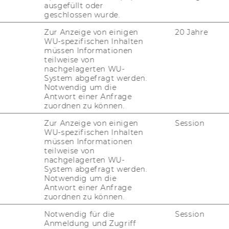
ausgefüllt oder
geschlossen wurde.
ellvertretenden Vorständin des
Zur Anzeige von einigen
20 Jahre
hange Management und Management
WU-spezifischen Inhalten
epartment für Management
müssen Informationen
teilweise von
nachgelagerten WU-
fentlichen Habilitationskolloquium
System abgefragt werden.
Notwendig um die
arcus KLAMERT, M.A.
Antwort einer Anfrage
zuordnen zu können.
ehrbefugnis als Privatdozentin für
Zur Anzeige von einigen
Session
WU-spezifischen Inhalten
rau Drin. Regina DITTRICH
müssen Informationen
teilweise von
nachgelagerten WU-
gen gemäß § 28 Universitätsgesetz
System abgefragt werden.
Notwendig um die
Antwort einer Anfrage
zuordnen zu können.
von Stellen für wissenschaftliches
Notwendig für die
Session
Anmeldung und Zugriff