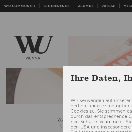
WU COMMUNITY
STUDIERENDE
ALUMNI
PRESSE
MIT
Ihre Daten, I
Wir ver­wen­den auf un­se­rer 
der­lich, an­de­re sind op­tio
Coo­kies zu. Sie stim­men 
durch das ent­spre­chen­de C
WU (Wirtschaftsuniversität Wien)
nen Schutz­ni­veau mehr. Sie 
Links zu älteren Mitteilungsblätter
den USA und ins­be­son­de­r