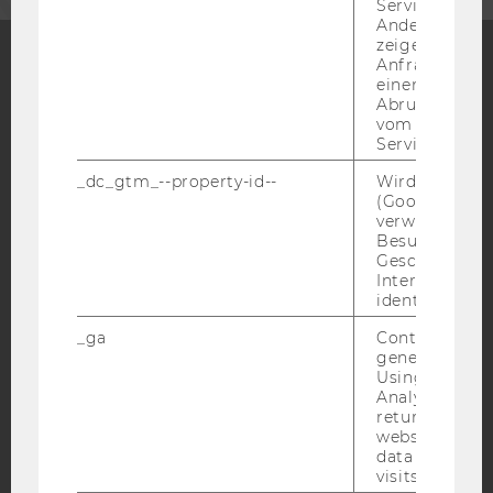
Service abzur
Andere mögli
zeigen Opt-ou
Anfrage im G
einen Fehler 
Facebook
Instagram
Blog
Abrufen einer
vom AMP Clie
Service an.
_dc_gtm_--property-id--
Wird von Dou
YouTube
Newsletter
Bluesky
(Google Tag 
verwendet, u
Besucher nach
Geschlecht o
Interessen zu
identifizieren.
IMPRESSUM
_ga
Contains a r
BARRIEREFREIHEITSERKLÄRUNG WEBSEITE
generated use
Using this ID
DATENSCHUTZERKLÄRUNG
Analytics can
returning use
DATENSCHUTZERKLÄRUNG SOCIAL MEDIA
website and 
DATENSCHUTZERKLÄRUNG
data from pre
STUDIENBEWERBER*INNEN UND STUDIERENDE
visits.