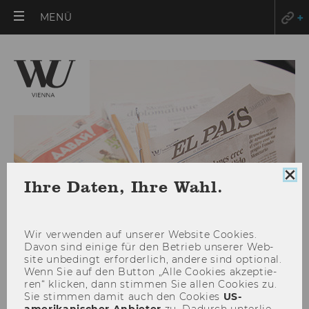
HAUPTMENÜ
MENÜ
ÖFFNEN
Coo
Ihre Daten, Ihre Wahl.
Con
sch
Wir ver­wen­den auf un­se­rer Web­site Coo­kies.
Davon sind ei­ni­ge für den Be­trieb un­se­rer Web­
site un­be­dingt er­for­der­lich, an­de­re sind op­tio­nal.
Wenn Sie auf den But­ton „Alle Coo­kies ak­zep­tie­
ren“ kli­cken, dann stim­men Sie allen Coo­kies zu.
März 2013
Sie stim­men damit auch den Coo­kies
US-​