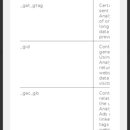
COOKIE EINSTELLUNGEN
_gat_gtag
Certain data i
sent to Googl
Analytics a 
Barrierefreiheitserklärung
of once per m
Webseite
long as it is s
data transfers
prevented.
_gid
Contains a r
generated use
Using this ID
Analytics can
ACCREDITED BY:
returning use
website and 
EQUIS
AACSB
data from pre
visits.
_gac_gb
Contains cam
related infor
the user. If G
Analytics and
AMBA
Ads accounts 
linked, the co
tags on the G
website read 