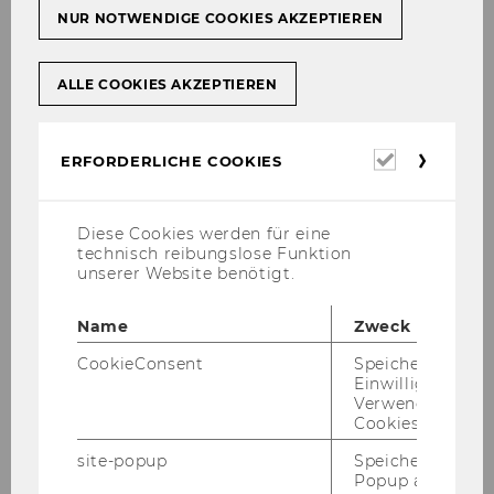
NUR NOTWENDIGE COOKIES AKZEPTIEREN
Oktober 2012
ALLE COOKIES AKZEPTIEREN
November 2012
Erforderl
ERFORDERLICHE COOKIES
Dezember 2012
Cookies
Jänner 2013
Diese Cookies werden für eine
technisch reibungslose Funktion
unserer Website benötigt.
Februar 2013
Name
Zweck
März 2013
CookieConsent
Speichert Ihre
Einwilligung zur
Verwendung vo
Mitteilungsblatt vom 6. März 2013, 22. Stück
Cookies.
Mitteilungsblatt vom 13. März 2013, 23.
site-popup
Speichert ob ein
Stück
Popup ausgefüll