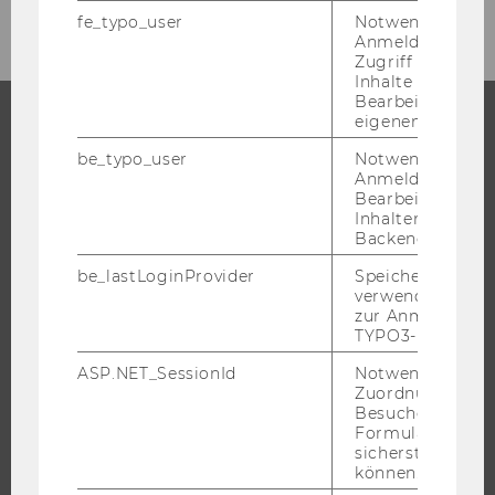
fe_typo_user
Notwendig für d
Anmeldung und
Zugriff auf gesc
Inhalte oder zur
Bearbeitung des
eigenen Profils.
STUDIUM
be_typo_user
Notwendig für d
Anmeldung und
Bearbeitung von
WARUM WU?
Inhalten im TYP
BACHELOR
Backend.
MASTER
be_lastLoginProvider
Speichert die zul
verwendete Met
DOKTORAT / PHD
zur Anmeldung f
EXECUTIVE EDUCATION
TYPO3-Backend.
BEWERBUNG UND ZULASSUNG
ASP.NET_SessionId
Notwendig, um 
INFORMATIONEN FÜR STUDIERENDE
Zuordnung von
Besucher zu
INTERNATIONALE UND INCOMING EXCHANGE STUDIERENDE
Formulareingab
sicherstellen zu
ANGEBOTE FÜR SCHULEN UND STUDIENINTERESSIERTE
können.
STUDENT CLUBS