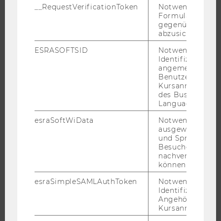
__RequestVerificationToken
Notwendig, um 
Formulareingab
gegenüber Angri
abzusichern.
FORSCHUNG
ESRASOFTSID
Notwendig zur
Identifizierung 
FORSCHUNGSPORTAL
angemeldeten
FORSCHENDE
Benutzers im
Kursanmeldung
IMPACT DER FORSCHUNG
des Business
ORGANISATION DER FORSCHUNG
Language Center
FORSCHUNGSINFRASTRUKTUR
esraSoftWiData
Notwendig um
ausgewählte Sp
und Sprachkurse
Besuchers
nachverfolgen z
UNIVERSITÄT
können.
ÜBER DIE WU
esraSimpleSAMLAuthToken
Notwendig zur
Identifizierung 
ORGANISATION
Angehörige/r für
Kursanmeldung.
WIRTSCHAFT UND GESELLSCHAFT