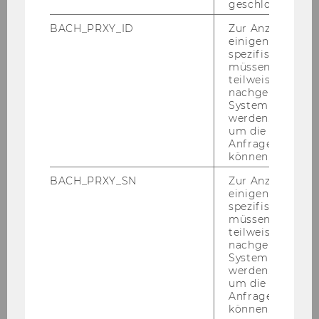
geschlossen wur
Mitteilungsblatt vom 20. März 2013, 24.
BACH_PRXY_ID
Zur Anzeige von
Stück
einigen WU-
spezifischen Inh
müssen Informa
Mitteilungsblatt vom 27. März 2013, 25.
teilweise von
Stück
nachgelagerten
System abgefra
werden. Notwen
April 2013
um die Antwort 
Anfrage zuordne
können.
Mai 2013
BACH_PRXY_SN
Zur Anzeige von
einigen WU-
Juni 2013
spezifischen Inh
müssen Informa
teilweise von
Juli 2013
nachgelagerten
System abgefra
werden. Notwen
August 2013
um die Antwort 
Anfrage zuordne
September 2013
können.