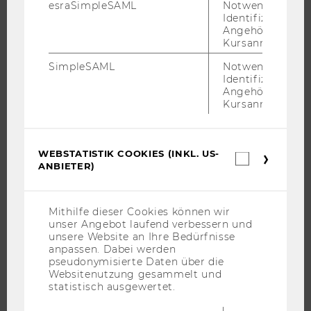
CAMPUS
esraSimpleSAML
Notwendig zur
Identifizierung 
NEWS
Angehörige/r für
Kursanmeldung.
EVENTS ARCHIV
EVENTS
SimpleSAML
Notwendig zur
Identifizierung 
WU FOUNDATION
Angehörige/r für
Kursanmeldung.
JOBS
WEBSTATISTIK COOKIES (INKL. US-
Webstatis
ANBIETER)
Cookies
JOBS
(inkl.
JOBPORTAL
US-
Anbieter)
Mithilfe dieser Cookies können wir
RESEARCH CAREER
unser Angebot laufend verbessern und
WELCOME SERVICES
unsere Website an Ihre Bedürfnisse
anpassen. Dabei werden
JOBS MIT WU-STUDIUM
pseudonymisierte Daten über die
KARRIEREKONTAKTE AN DER WU
Websitenutzung gesammelt und
statistisch ausgewertet.
KARRIERENETZWERKE AN DER WU