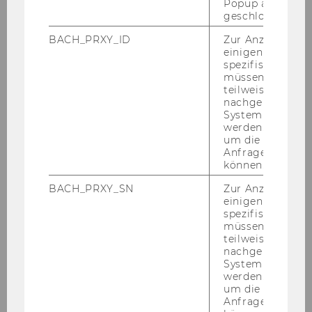
Popup ausgefüll
geschlossen wur
März 2013
BACH_PRXY_ID
Zur Anzeige von
einigen WU-
April 2013
spezifischen Inh
müssen Informa
teilweise von
Mai 2013
nachgelagerten
System abgefra
werden. Notwen
Juni 2013
um die Antwort 
Anfrage zuordne
können.
Mitteilungsblatt vom 5. Juni 2013, 35. Stück
BACH_PRXY_SN
Zur Anzeige von
einigen WU-
Mitteilungsblatt vom 12. Juni 2013, 36.
spezifischen Inh
Stück
müssen Informa
teilweise von
Mitteilungsblatt vom 13. Juni 2013, 37. Stück
nachgelagerten
System abgefra
werden. Notwen
Mitteilungsblatt vom 19. Juni 2013, 38.
um die Antwort 
Stück
Anfrage zuordne