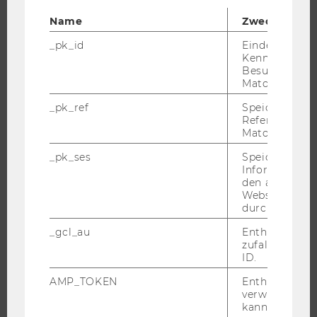
Name
Zweck
JOBS
_pk_id
Eindeutige
Kennzeichnun
JOBS
Besuchers du
JOBPORTAL
Matomo.
RESEARCH CAREER
_pk_ref
Speicherung 
Referrers dur
WELCOME SERVICES
Matomo.
JOBS MIT WU-STUDIUM
_pk_ses
Speicherung 
KARRIEREKONTAKTE AN DER WU
Informatione
den aktuellen
KARRIERENETZWERKE AN DER WU
Webseitenbe
durch Matom
_gcl_au
Enthält eine
zufallsgenerie
WU COMMUNITY
ID.
AMP_TOKEN
Enthält ein To
verwendet we
STUDIERENDE
kann, um eine