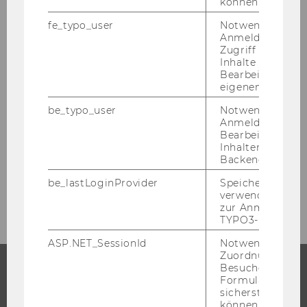
können.
Mitteilungsblatt vom 26. Juni 2013, 39.
fe_typo_user
Notwendig für d
Stück
Anmeldung und
Zugriff auf gesc
Mitteilungsblatt vom 27. Juni 2013, 40.
Inhalte oder zur
Stück
Bearbeitung des
eigenen Profils.
be_typo_user
Notwendig für d
Juli 2013
Anmeldung und
Bearbeitung von
Inhalten im TYP
August 2013
Backend.
be_lastLoginProvider
Speichert die zul
September 2013
verwendete Met
zur Anmeldung f
TYPO3-Backend.
ASP.NET_SessionId
Notwendig, um 
Zuordnung von
Besucher zu
Formulareingab
STUDIUM
sicherstellen zu
können.