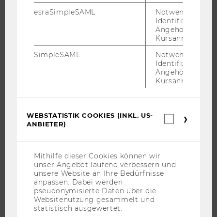
IMPACT DER FORSCHUNG
esraSimpleSAML
Notwendig zur
Identifizierung 
ORGANISATION DER FORSCHUNG
Angehörige/r für
FORSCHUNGSINFRASTRUKTUR
Kursanmeldung.
SimpleSAML
Notwendig zur
Identifizierung 
Angehörige/r für
UNIVERSITÄT
Kursanmeldung.
ÜBER DIE WU
ORGANISATION
WEBSTATISTIK COOKIES (INKL. US-
Webstatis
ANBIETER)
WIRTSCHAFT UND GESELLSCHAFT
Cookies
(inkl.
CAMPUS
US-
Anbieter)
NEWS
Mithilfe dieser Cookies können wir
unser Angebot laufend verbessern und
EVENTS ARCHIV
unsere Website an Ihre Bedürfnisse
EVENTS
anpassen. Dabei werden
pseudonymisierte Daten über die
WU FOUNDATION
Websitenutzung gesammelt und
statistisch ausgewertet.