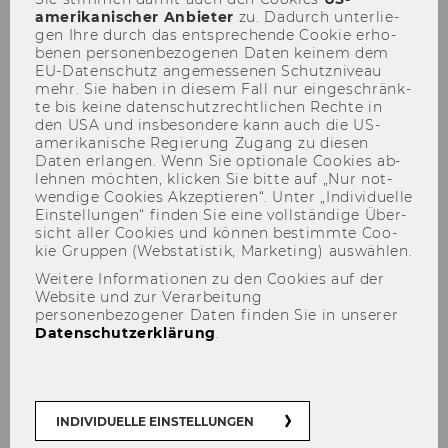
2013, 37. Stück
amerikanischer An­bie­ter
zu. Da­durch un­ter­lie­
gen Ihre durch das ent­spre­chen­de Coo­kie er­ho­
be­nen per­so­nen­be­zo­ge­nen Daten kei­nem dem
EU-​Datenschutz an­ge­mes­se­nen Schutz­ni­veau
mehr. Sie haben in die­sem Fall nur ein­ge­schränk­
te bis keine da­ten­schutz­recht­li­chen Rech­te in
204
den USA und ins­be­son­de­re kann auch die US-​
amerikanische Re­gie­rung Zu­gang zu die­sen
Ergebnis der Wahl der
Daten er­lan­gen. Wenn Sie op­tio­na­le Coo­kies ab­
leh­nen möch­ten, kli­cken Sie bitte auf „Nur not­
Mitglieder und Ersatzmitglieder
wen­di­ge Coo­kies Ak­zep­tie­ren“. Unter „In­di­vi­du­el­le
in den Senat der
Ein­stel­lun­gen“ fin­den Sie eine voll­stän­di­ge Über­
Wirtschaftsuniversität Wien
sicht aller Coo­kies und kön­nen be­stimm­te Coo­
kie Grup­pen (Web­sta­tis­tik, Mar­ke­ting) aus­wäh­len.
gemäß Universitätsgesetz 2002
Weitere Informationen zu den Cookies auf der
Website und zur Verarbeitung
personenbezogener Daten finden Sie in unserer
Datenschutzerklärung
.
204)
Ergebnis der Wahl der Mitglieder und
Ersatzmitglieder in den Senat der
Wirtschaftsuniversität Wien gemäß
INDIVIDUELLE EINSTELLUNGEN
Universitätsgesetz 2002