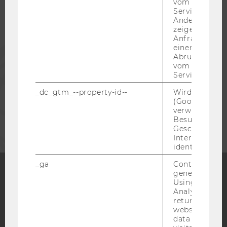
vom AMP-Clie
Service abzur
ALUMNI
Andere mögli
zeigen Opt-ou
Anfrage im G
einen Fehler 
PRESSE
Abrufen einer
vom AMP Clie
Service an.
MITARBEITENDE
_dc_gtm_--property-id--
Wird von Dou
(Google Tag 
UNTERNEHMEN
verwendet, u
Besucher nach
Geschlecht o
Interessen zu
identifizieren.
_ga
Contains a r
generated use
Using this ID
Facebook
Instagram
Blog
Analytics can
returning use
website and 
data from pre