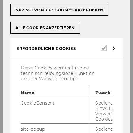
NUR NOTWENDIGE COOKIES AKZEPTIEREN
ALLE COOKIES AKZEPTIEREN
Studienjahr 2012/2013
Erforderl
ERFORDERLICHE COOKIES
Cookies
Oktober 2012
Diese Cookies werden für eine
technisch reibungslose Funktion
unserer Website benötigt.
November 2012
Name
Zweck
Dezember 2012
CookieConsent
Speichert Ihre
Einwilligung zur
Jänner 2013
Verwendung vo
Cookies.
Februar 2013
site-popup
Speichert ob ein