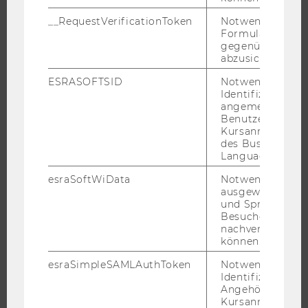
WARUM WU?
__RequestVerificationToken
Notwendig, um 
BACHELOR
Formulareingab
gegenüber Angri
MASTER
abzusichern.
DOKTORAT / PHD
ESRASOFTSID
Notwendig zur
EXECUTIVE EDUCATION
Identifizierung 
angemeldeten
BEWERBUNG UND ZULASSUNG
Benutzers im
INFORMATIONEN FÜR STUDIERENDE
Kursanmeldung
des Business
INTERNATIONALE UND INCOMING EXCHANGE STUDIERENDE
Language Center
ANGEBOTE FÜR SCHULEN UND STUDIENINTERESSIERTE
esraSoftWiData
Notwendig um
STUDENT CLUBS
ausgewählte Sp
und Sprachkurse
Besuchers
nachverfolgen z
können.
FORSCHUNG
esraSimpleSAMLAuthToken
Notwendig zur
Identifizierung 
FORSCHUNGSPORTAL
Angehörige/r für
FORSCHENDE
Kursanmeldung.