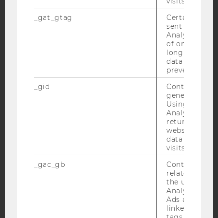
YouTube
Newsletter
Bluesky
visits.
_gat_gtag
Certain data i
sent to Googl
Analytics a 
of once per m
long as it is s
IMPRESSUM
data transfers
prevented.
BARRIEREFREIHEITSERKLÄRUNG WEBSEITE
_gid
Contains a r
DATENSCHUTZERKLÄRUNG
generated use
Using this ID
DATENSCHUTZERKLÄRUNG SOCIAL MEDIA
Analytics can
DATENSCHUTZERKLÄRUNG
returning use
STUDIENBEWERBER*INNEN UND STUDIERENDE
website and 
data from pre
COOKIE EINSTELLUNGEN
visits.
_gac_gb
Contains cam
Barrierefreiheitserklärung
related infor
Webseite
the user. If G
Analytics and
Ads accounts 
linked, the co
tags on the G