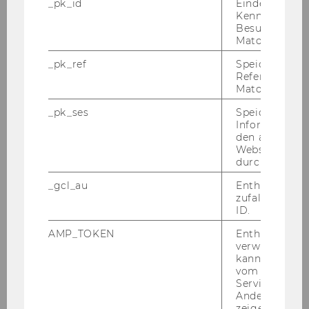
_pk_id
Eindeutige
Rechtsgeschäfte und zur Verfügung über die
Kennzeichnun
Geldmittel im Rahmen der Einnahmen aus
Besuchers du
diesem Vertrag sowie gemäß § 5 der Richtlinie
Matomo.
des Rektorats für die Bevollmächtigung von
_pk_ref
Speicherung 
Arbeitnehmerinnen und Arbeitnehmern der
Referrers dur
Wirtschaftsuniversität Wien (Abschluss von
Matomo.
Werkverträgen, freien Dienstverträgen sowie
_pk_ses
Speicherung 
Arbeitsverträgen entsprechend den näheren
Informatione
den aktuellen
Bestimmungen der Richtlinie) bevollmächtigt:
Webseitenbe
durch Matom
Projekt
_gcl_au
Enthält eine
Projektleiterin/Projektleiter
zufallsgenerie
ID.
FP7 DYNAMIX
AMP_TOKEN
Enthält ein To
verwendet we
PD.Dr. André Martinuzzi
kann, um eine
vom AMP-Clie
Service abzur
PCG-Kodizes
Andere mögli
zeigen Opt-ou