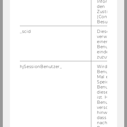
Informatione
ter/innen
den
Zustimmungs
Un­ter­stüt­zung bei der Or­ga­ni­sa­ti­on des In­sti­
(Consent) ein
tuts­be­trie­bes und von (Lehr-)Ver­an­stal­tun­gen
Besuchers.
Home­page­be­treu­ung
_scid
Dieses Cookie
Te­le­fon, Be­su­cher/in­nen­emp­fang, Gäs­te­be­treu­
verwendet, u
ung, fall­wei­se Be­treu­ung des zen­tra­len Emp­
einem/einer
fangs Mit­ar­beit in Pro­jekt­be­treu­ung und -​
Benutzer*in e
eindeutige ID
administration All­ge­mei­ne Se­kre­ta­ri­ats­ar­bei­ten
zuzuweisen
im Rah­men des Of­fice Fi­nan­ce
hjSessionBenutzer_
Wird gesetzt,
Er­for­der­li­che Kennt­nis­se und Qua­li­fi­ka­tio­nen:
Benutzer zum
Aus­ge­zeich­ne­te Deutsch­kennt­nis­se
Mal eine Seite
Speichert die 
Gute Eng­lisch­kennt­nis­se in Wort und Schrift
Benutzer-ID, d
als Ge­schäfts­spra­che
diese Seite e
Sehr gute IT-​Anwender/in­nen­kennt­nis­se: MS
ist. Hotjar ver
Benutzer nich
Of­fice, In­ter­net
verschiedene
hinweg.Stellt 
Ge­wünsch­te Kennt­nis­se und Qua­li­fi­ka­tio­nen:
dass Daten v
Ma­tu­ra und/oder mehr­jäh­ri­ge Se­kre­ta­ri­ats­er­
nachfolgende
fah­rung