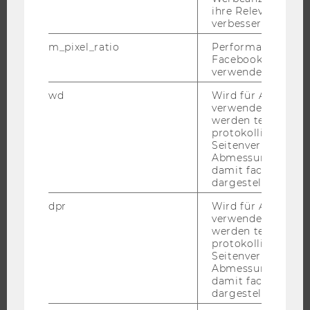
ihre Relevanz zu 
JOBS
verbessern.
JOBS
m_pixel_ratio
Performance-Cooki
Facebook mit Face
JOBPORTAL
verwendet wird.
RESEARCH CAREER
wd
Wird für Analyse-
WELCOME SERVICES
verwendet. Unter
werden technisch
JOBS MIT WU-STUDIUM
protokolliert (z.B.
KARRIEREKONTAKTE AN DER WU
Seitenverhältnis u
Abmessungen des 
KARRIERENETZWERKE AN DER WU
damit facebook Ap
dargestellt werde
dpr
Wird für Analyse-
verwendet. Unter
werden technisch
WU COMMUNITY
protokolliert (z.B.
Seitenverhältnis u
Abmessungen des 
STUDIERENDE
damit facebook Ap
dargestellt werde