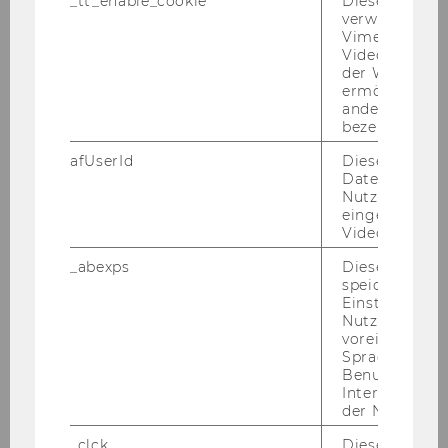
_tt_enable_cookie
Dieses Cookie
Er­wünsch­te Kennt­nis­se und Qua­li­fi­ka­tio­nen:
verwendet, u
über­durch­schnitt­li­cher Stu­di­en­erfolg va im
Vimeo-
Zivil-​ und Un­ter­neh­mens­recht, Dis­ser­ta­ti­ons­
Videoeinbett
der WU-Websi
vor­ha­ben, In­ter­es­se am wis­sen­schaft­li­chen Ar­
ermöglichen 
bei­ten, Fremd­spra­chen­kennt­nis­se; Er­fah­rung
andere nicht 
mit In­sti­tuts­ar­beit von Vor­teil
bezeichnete 
Kenn­zahl: 2110
afUserId
Dieses Cooki
Daten von
Bitte be­wer­ben Sie sich auf un­se­rer Home­page
Nutzer*innen,
unter
http://www.wu.ac.at/jobs
eingebettete
Ende der Be­wer­bungs­frist: 3. Ok­to­ber 2012
Videos intera
_abexps
Dieses Cooki
speichert get
Mitteilungsblatt vom 12. September 2012, 50.
Einstellungen
Stück
296)
Nutzer*in, zB.
voreingestell
Ausschreibungen von Stellen für
Sprache, Regi
allgemeines Personal
Benutzernam
Allgemeine Informationen:
Interaktionsd
der Nutzer*in
· Frauenförderung: Da sich die
Wirtschaftsuniversität Wien die Erhöhung des
_clck
Dieses Cooki