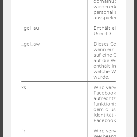
domainübergreife
wiedererkennen u
ORGANISATION DER FORSCHUNG
personalisierte W
FORSCHUNGSINFRASTRUKTUR
ausspielen.
_gcl_au
Enthält eine zufal
User-ID.
UNIVERSITÄT
_gcl_aw
Dieses Cookie wird
wenn ein User über
ÜBER DIE WU
auf eine Google W
auf die Website ge
ORGANISATION
enthält Informatio
welche Werbeanzei
WIRTSCHAFT UND GESELLSCHAFT
wurde.
CAMPUS
xs
Wird verwendet, u
NEWS
Facebook-Sitzung
aufrechtzuerhalten
EVENTS ARCHIV
funktioniert in Ve
EVENTS
dem c_user-Cookie
Identität des Users
WU FOUNDATION
Facebook zu authen
fr
Wird verwendet, 
Werbeanzeigen aus