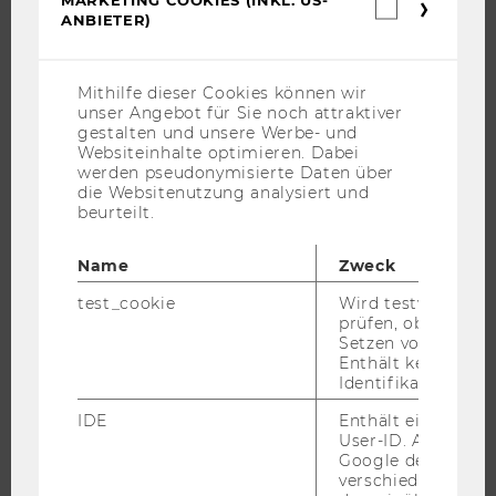
Marketin
ANBIETER)
BACHELOR
Cookies
(inkl.
MASTER
US-
Anbieter)
DOKTORAT / PHD
Mithilfe dieser Cookies können wir
unser Angebot für Sie noch attraktiver
EXECUTIVE EDUCATION
gestalten und unsere Werbe- und
Websiteinhalte optimieren. Dabei
BEWERBUNG UND ZULASSUNG
werden pseudonymisierte Daten über
INFORMATIONEN FÜR STUDIERENDE
die Websitenutzung analysiert und
beurteilt.
INTERNATIONALE UND INCOMING EXCHANGE STUDIERENDE
ANGEBOTE FÜR SCHULEN UND STUDIENINTERESSIERTE
Name
Zweck
STUDENT CLUBS
test_cookie
Wird testweise ge
prüfen, ob der Br
Setzen von Cookies
Enthält keine
FORSCHUNG
Identifikationsme
IDE
Enthält eine zufal
FORSCHUNGSPORTAL
User-ID. Anhand d
FORSCHENDE
Google den User ü
verschiedene Webs
IMPACT DER FORSCHUNG