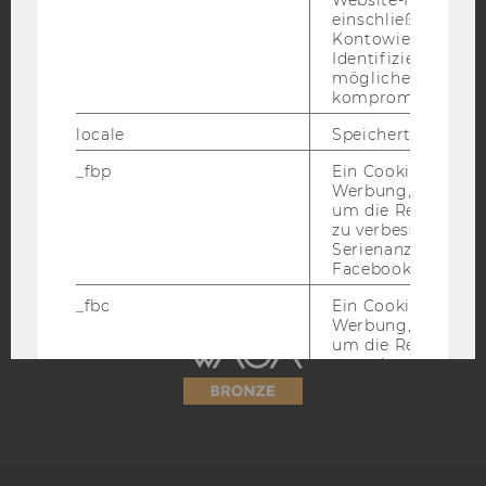
einschließlich der
Kontowiederherst
Identifizierung vo
möglicherweise
kompromittierten
IMPRESSUM
locale
Speichert Sprache
BARRIEREFREIHEITSERKLÄRUNG WEBSEITE
_fbp
Ein Cookie für Fa
DATENSCHUTZERKLÄRUNG
Werbung, das verw
DATENSCHUTZERKLÄRUNG SOCIAL MEDIA
um die Relevanz z
zu verbessern sow
DATENSCHUTZERKLÄRUNG
Serienanzeigenpro
STUDIENBEWERBER*INNEN UND STUDIERENDE
Facebook bereitzus
COOKIE EINSTELLUNGEN
_fbc
Ein Cookie für Fa
Werbung, das verw
um die Relevanz z
Barrierefreiheitserklärung
zu verbessern sow
Webseite
Serienanzeigenpro
Facebook bereitzus
UserMatchHistory
Mit diesem Cookie
IDs von LinkedIn 
synchronisiert.