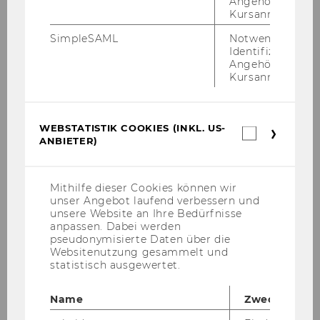
Angehörige/r für
Univ.Prof. Michael Meyer
Kursanmeldung.
SimpleSAML
Notwendig zur
Anb.finanz. Kummer 2012
Identifizierung 
Angehörige/r für
Univ.Prof. Dr. Sebastian Kummer
Kursanmeldung.
WEBSTATISTIK COOKIES (INKL. US-
Webstatis
o. Univ.Prof. Dr. Chris­toph Ba­delt, Rek­tor
ANBIETER)
Cookies
(inkl.
US-
Mitteilungsblatt vom 12. September 2012, 50.
Anbieter)
Mithilfe dieser Cookies können wir
Stück
293) Bevollmächtigungen
unser Angebot laufend verbessern und
unsere Website an Ihre Bedürfnisse
Projektleiterinnen und Projektleiter
anpassen. Dabei werden
pseudonymisierte Daten über die
Websitenutzung gesammelt und
Folgende Projektleiterinnen/Projektleiter
statistisch ausgewertet.
werden gemäß § 27 Abs 2 Universitätsgesetz
2002 zum Abschluss der für die
Name
Zweck
Vertragserfüllung erforderlichen