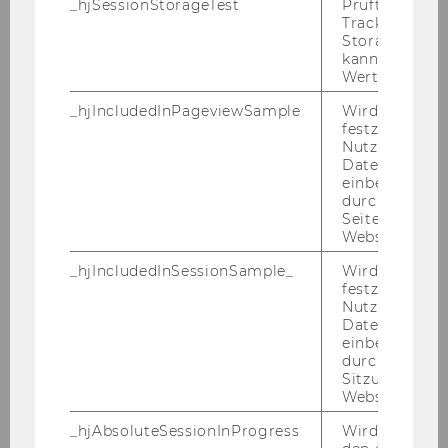
_hjSessionStorageTest
Prüft, ob der 
Tracking Cod
Storage verw
Februar 2012
kann. Wenn ja
Wert von 1 ges
März 2012
_hjIncludedInPageviewSample
Wird gesetzt
festzustellen,
Nutzer in die
April 2012
Datenstichpr
einbezogen wi
durch das
Mai 2012
Seitenaufrufli
Website defini
Juni 2012
_hjIncludedInSessionSample_
Wird gesetzt
festzustellen,
Juli 2012
Nutzer in die
Datenstichpr
einbezogen wi
August 2012
durch das täg
Sitzungslimit 
Website defini
September 2012
_hjAbsoluteSessionInProgress
Wird verwend