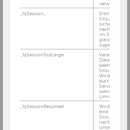
verwendet wir
sie­rung von Vor­teil)
Mind. 3 Jahre ein­schlä­gi­ge Be­rufs­er­fah­rung
_hjSession_
Enthält die ak
Sitzungsdaten.
(davon mind. 1 Jahr Er­fah­rung im On­line -​
sicher, dass
Marketing)
nachfolgende
im Sitzungsfe
Sehr gute Eng­lisch­kennt­nis­se
gleichen Sitz
Er­fah­rung im Kampagnen-​ und Pro­jekt­ma­
zugeordnet w
nage­ment
_hjSessionTooLarge
Veranlasst Hot
Ge­wünsch­te Kennt­nis­se und Qua­li­fi­ka­tio­nen:
Datenerfassu
Stra­te­gi­sches und ana­ly­ti­sches Denk­ver­mö­gen
beenden, wen
Sitzung zu vie
Hohe Krea­ti­vi­tät und kon­zep­tio­nel­les Ver­ständ­
Wird automat
nis
durch ein Sig
Selb­stän­dig­keit und Ei­gen­in­itia­ti­ve
Servers best
wenn die Sitz
Fle­xi­bi­li­tät und Ge­nau­ig­keit
Limit überschr
Aus­ge­zeich­ne­te Kom­mu­ni­ka­ti­ons­fä­hig­keit
En­ga­ge­ment und Be­last­bar­keit
_hjSessionResumed
Wird gesetzt,
eine
Sitzung/Aufz
nach einer
Kenn­zahl: 2112
Unterbrechun