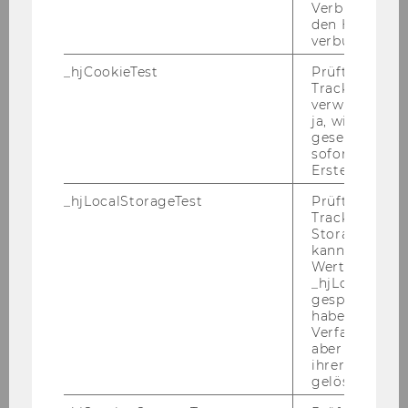
Bitte be­wer­ben Sie sich auf un­se­rer Home­page
Verbindung w
unter
http://www.wu.ac.at/jobs
den Hotjar-Se
verbunden wir
Ende der Be­wer­bungs­frist: 3. Ok­to­ber 2012
_hjCookieTest
Prüft, ob der 
Tracking Cod
verwenden ka
ja, wird ein W
gesetzt. Wird 
sofort nach s
Erstellung ge
Studienjahr 2011/2012
_hjLocalStorageTest
Prüft, ob der 
Tracking Code
Storage verw
kann. Wenn ja
Wert 1 gesetzt
Oktober 2011
_hjLocalStora
gespeicherte
November 2011
haben keine
Verfallszeit, 
aber fast sofo
Dezember 2011
ihrer Erstellu
gelöscht.
Jänner 2012