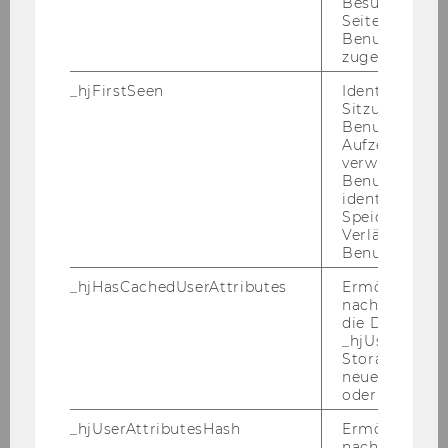
Besuchen der
Seite derselb
ar­bei­ters/einer On­line Mar­ke­ting Mit­ar­bei­te­
Benutzer-ID
rin
Uni­ver­si­täts­lehr­gän­ge & Events
(An­ge­
zugeordnet w
stell­te/r gemäß Kol­lek­tiv­ver­trag für die Ar­beit­
_hjFirstSeen
Identifiziert d
neh­mer/innen der Uni­ver­si­tä­ten, mo­nat­li­ches
Sitzung eines
Min­des­t­ent­gelt: 1.682,40 € brut­to, die Be­reit­
Benutzers. Wi
schaft zur Über­zah­lung in Ab­hän­gig­keit zu
Aufzeichnungs
verwendet, u
Ihrem in­di­vi­du­el­len Pro­fil ist vor­han­den)
voll­
Benutzersitz
be­schäf­tigt
zu be­set­zen.
identifizieren.
Speicherdaue
Die Exe­cu­ti­ve Aca­de­my der WU (Wirt­schafts­
Verlängert sic
uni­ver­si­tät Wien) leis­tet durch pra­xis­ori­en­tier­te
Benutzeraktivi
Wei­ter­bil­dungs­pro­gram­me einen si­gni­fi­kan­ten
_hjHasCachedUserAttributes
Ermöglicht e
Bei­trag zur lang­fris­ti­gen Ent­wick­lung von Un­
nachzuvollzie
ter­neh­men und Wirt­schaft. Die Wei­ter­bil­
die Daten in
_hjUserAttrib
dungs­pro­gram­me der WU Exe­cu­ti­ve Aca­de­my
Storage auf 
stär­ken die Wirtschafts-​ und Füh­rungs­kom­pe­
neuesten Stan
tenz für Ma­na­ger/innen aus einer Viel­zahl von
oder nicht.
Län­dern und In­dus­trien.
_hjUserAttributesHash
Ermöglicht e
nachzuvollzie