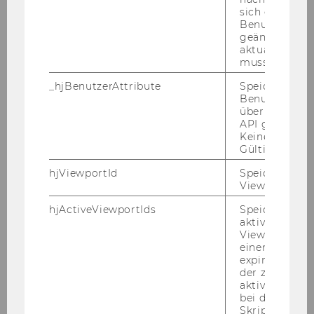
Auf­ga­ben­ge­biet:
sich ein
Lau­fen­de Be­treu­ung, Op­ti­mie­rung und stra­te­
Benutzerattri
gi­sche Wei­ter­ent­wick­lung der Web­sei­te
geändert hat
aktualisiert 
CRM: Ver­ant­wort­lich für Di­rect Mai­lings,
muss.
Marketing-​Reportings und Er­folgs­ana­ly­se
Mit­ar­beit bei So­cial Media Ak­ti­vi­tä­ten
_hjBenutzerAttribute
Speichert
Benutzerattri
Schnitt­stel­le zu Gra­fi­ker/inne/n und Agen­tu­ren
über die Hotja
für On­line Mar­ke­ting Ak­ti­vi­tä­ten (Ban­ner,
API gesendet
Online-​Portale, Goog­le Ad­words, SEO, So­cial
Keine explizit
Gültigkeitsda
Media, etc.)
Un­ter­stüt­zung bei gra­phi­schen Ar­bei­ten
hjViewportId
Speichert Ben
Viewport-Deta
(Adobe in­De­sign, Adobe Pho­to­shop, Adobe Il­
lus­tra­tor)
hjActiveViewportIds
Speichert die
Schnitt­stel­le zum WU Film-​Team
aktiven Benut
Viewports. Sp
Ab­lei­tung von Ver­bes­se­rungs­maß­nah­men und
einen
lau­fen­de Op­ti­mie­rung der be­treu­ten The­men­
expirationTi
ge­bie­te
der zur Valid
aktiver Ansic
Er­for­der­li­che Kennt­nis­se und Qua­li­fi­ka­tio­nen:
bei der
Skriptinitiali
Universitäts-​/FH-​Abschluss (Mar­ke­ting­spe­zia­li­