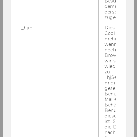
Besuchen auf
derselben We
Freu­de an Team­ar­beit und Kom­mu­ni­ka­ti­on
derselben Ben
Ra­sche Auf­fas­sungs­ga­be, Fle­xi­bi­li­tät und Lern­
zugeordnet w
be­reit­schaft
_hjid
Dies ist ein al
freund­li­ches und kor­rek­tes Auf­tre­ten
Cookie, das wi
Freu­de am Um­gang mit Men­schen
mehr setzen, 
In­ter­es­se an den Aufgaben-​ und The­men­stel­
wenn ein Benu
noch in sein
lun­gen einer Uni­ver­si­tät
Browser hat,
Zu­ver­läs­sig­keit, Be­last­bar­keit und gute Or­ga­ni­
wir seinen We
sa­ti­ons­fä­hig­keit
wiederverwen
zu
Kenn­zahl: 2111
_hjSessionUser
migrieren. Wi
Bitte be­wer­ben Sie sich auf un­se­rer Home­page
gesetzt, wenn
unter
http://www.wu.ac.at/jobs
Benutzer zum
Mal eine Seite
Ende der Be­wer­bungs­frist: 3. Ok­to­ber 2012
Behält die Hot
Benutzer-ID be
diese Seite e
ist. Stellt sic
2.) In der
WU Exe­cu­ti­ve Aca­de­my
ist ab so­fort
die Daten von
für die Dauer von 3 Jah­ren
eine dritt­mit­tel­fi­
nachfolgende
nan­zier­te Stel­le eines On­line Mar­ke­ting Mit­