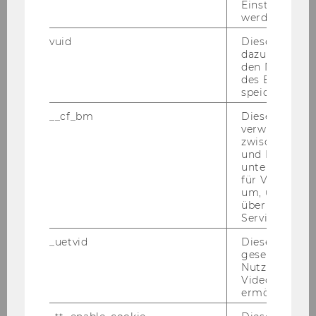
Einstellungen
dau­er von sechs Jah­ren vor­sieht. Be­wer­
werden.
ber/innen, die be­reits als Er­satz­kräf­te an der
vuid
Dieser Cookie
WU be­schäf­tigt sind, kön­nen daher nur mehr
dazu eingeset
für die auf sechs Jahre feh­len­de Zeit ein­ge­stellt
den Nutzungs
wer­den. Die Wie­der­be­stel­lung von Per­so­nen,
des Benutzers
speichern.
die be­reits eine Stel­le als Uni­ver­si­täts­as­sis­
tent/in prae doc inne hat­ten, ist le­dig­lich auf
__cf_bm
Dieses Cookie
eine Stel­le eines Uni­ver­si­täts­as­sis­ten­ten post
verwendet, u
zwischen Men
doc/einer Uni­ver­si­täts­as­sis­ten­tin post doc im
und Bots zu
Ten­ure Track mög­lich.
unterscheiden.
für Vimeo no
Auf­ga­ben­ge­biet:
um, um gülti
Re­cher­che­tä­tig­kei­ten, Un­ter­stüt­zung in der
über die Nutz
Service zu s
Lehre und bei schrift­li­chen Prü­fun­gen, Über­
nah­me von or­ga­ni­sa­to­ri­schen Auf­ga­ben
_uetvid
Dieses Cookie
gesetzt, um d
Not­wen­di­ge Kennt­nis­se und Qua­li­fi­ka­tio­nen:
Nutzung des 
ab­ge­schlos­se­nes Master-​ bzw. Di­plom­stu­di­um
Videoplayers 
ermöglichen
der Rechts­wis­sen­schaf­ten