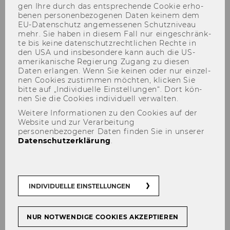
gen Ihre durch das ent­spre­chen­de Coo­kie er­ho­
Projektleiter
be­nen per­so­nen­be­zo­ge­nen Daten kei­nem dem
EU-​Datenschutz an­ge­mes­se­nen Schutz­ni­veau
293
mehr. Sie haben in die­sem Fall nur ein­ge­schränk­
te bis keine da­ten­schutz­recht­li­chen Rech­te in
den USA und ins­be­son­de­re kann auch die US-​
Bevollmächtigungen
amerikanische Re­gie­rung Zu­gang zu die­sen
Projektleiterinnen und
Daten er­lan­gen. Wenn Sie kei­nen oder nur ein­zel­
Projektleiter
nen Coo­kies zu­stim­men möch­ten, kli­cken Sie
bitte auf „In­di­vi­du­el­le Ein­stel­lun­gen“. Dort kön­
nen Sie die Coo­kies in­di­vi­du­ell ver­wal­ten.
294
Weitere Informationen zu den Cookies auf der
Website und zur Verarbeitung
Stellenausschreibung der
personenbezogener Daten finden Sie in unserer
Akademie der bildenden
Datenschutzerklärung
.
Künste in Wien
295
INDIVIDUELLE EINSTELLUNGEN
Ausschreibungen von Stellen
für wissenschaftliches Personal
NUR NOTWENDIGE COOKIES AKZEPTIEREN