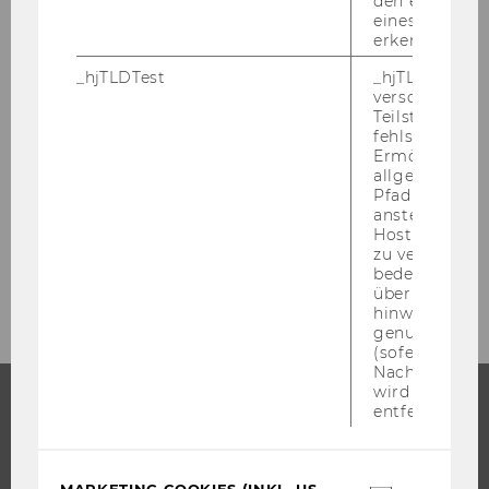
den ersten Se
eines Benutze
Mitteilungsblatt vom 5. September 2012,
erkennen.
49. Stück
_hjTLDTest
_hjTLDTest-Co
Mitteilungsblatt vom 12. September 2012,
verschiedene
50. Stück
Teilstrings, bi
fehlschlägt.
Ermöglicht, 
Mitteilungsblatt vom 19. September 2012,
allgemeinsten
51. Stück
Pfad zu ermitt
anstelle des
Mitteilungsblatt vom 26. September 2012,
Hostnamens d
zu verwenden 
52. Stück
bedeutet, das
über Subdom
hinweg geme
genutzt werd
(sofern zutref
Nach dieser 
wird das Cook
entfernt.
STUDIUM
WARUM WU?
MARKETING COOKIES (INKL. US-