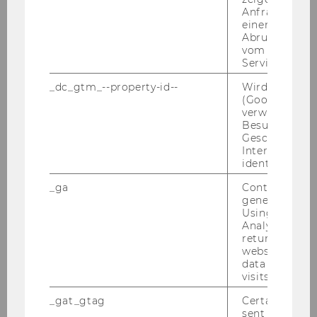
Dr. Stephan Leixnering
Anfrage im G
einen Fehler 
Abrufen einer
vom AMP Clie
Service an.
o. Univ.Prof. Dr. Chris­toph Ba­delt, Rek­tor
_dc_gtm_--property-id--
Wird von Dou
(Google Tag 
verwendet, u
294)
Stellenausschreibung der
Besucher nach
Geschlecht o
Akademie der bildenden Künste in Wien
Interessen zu
identifizieren.
Mitteilungsblatt vom 12. September 2012, 50.
_ga
Contains a r
Stück
295)
generated use
Using this ID
Ausschreibungen von Stellen für
Analytics can
returning use
wissenschaftliches Personal
website and 
Allgemeine Informationen:
data from pre
· Frauenförderung: Da sich die
visits.
Wirtschaftsuniversität Wien die Erhöhung des
_gat_gtag
Certain data i
Frauenanteils beim wissenschaftlichen
sent to Googl