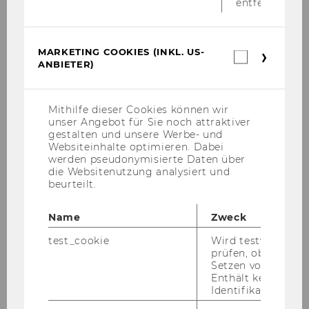
entfernt.
Birgit
MARKETING COOKIES (INKL. US-
KEMMINGER
Marketin
ANBIETER)
Cookies
(inkl.
Organisatorin Personal-
US-
entwicklung
Anbieter)
Mithilfe dieser Cookies können wir
unser Angebot für Sie noch attraktiver
Personalplanung und
gestalten und unsere Werbe- und
Websiteinhalte optimieren. Dabei
Personalentwicklung
werden pseudonymisierte Daten über
die Websitenutzung analysiert und
14.11.11
beurteilt.
Dr.
Name
Zweck
test_cookie
Wird testweise ge
Johann
prüfen, ob der Br
Setzen von Cookies
KERNBAUER
Enthält keine
Identifikationsme
Projekt-MA