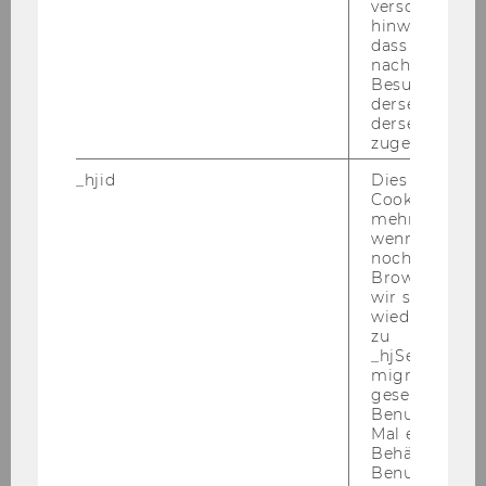
verschiedene
hinweg.Stellt 
FWF-Projekt-MA post doc
dass Daten v
nachfolgende
Slawische Sprachen
Besuchen auf
derselben We
derselben Ben
17.10.11
zugeordnet w
_hjid
Dies ist ein al
Dr.
Cookie, das wi
mehr setzen, 
Markus
wenn ein Benu
noch in sein
Browser hat,
GRILLITSCH
wir seinen We
wiederverwen
FWF-Projekt-MA post doc
zu
_hjSessionUser
migrieren. Wi
Regional- und Umweltwirtschaft
gesetzt, wenn
Benutzer zum
01.11.11
Mal eine Seite
Behält die Hot
Benutzer-ID be