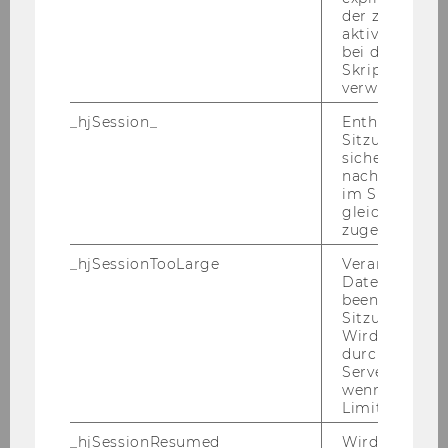
der zur Valid
aktiver Ansic
FI für Urban Management and
bei der
Governance
Skriptinitiali
verwendet wir
01.11.11
_hjSession_
Enthält die ak
Sitzungsdaten.
sicher, dass
Eline
nachfolgende
im Sitzungsfe
gleichen Sitz
HUISMAN, LL.B.
zugeordnet w
_hjSessionTooLarge
Veranlasst Hot
Projekt-MA
Datenerfassu
beenden, wen
Österreichisches und
Sitzung zu vie
Internationales Steuerrecht
Wird automat
durch ein Sig
Servers best
14.11.11
wenn die Sitz
Limit überschr
_hjSessionResumed
Wird gesetzt,
Alexandra