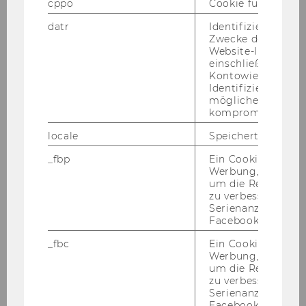
Wirtschaftsgeographie und
cppo
Cookie für statist
Geoinformatik
datr
Identifiziert den 
Zwecke der Sicher
01.11.11
Website-Integrität
einschließlich der
Kontowiederherst
Identifizierung vo
Daniela
möglicherweise
kompromittierten
OBENAUF
locale
Speichert Sprache
Backoffice
_fbp
Ein Cookie für Fa
Werbung, das verw
um die Relevanz z
WU Executive Academy
zu verbessern sow
Serienanzeigenpro
15.09.11
Facebook bereitzus
_fbc
Ein Cookie für Fa
Werbung, das verw
Elke
um die Relevanz z
zu verbessern sow
Serienanzeigenpro
PALNSTEINER
Facebook bereitzus