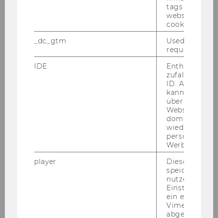
tags on the G
website read 
cookie.
_dc_gtm
Used to throt
request rate.
IDE
Enthält eine
Akad. Grad, Titel
zufallsgenerie
ID. Anhand di
Vorname
kann Google 
über verschie
Websites
Nachname
domainübergr
wiedererkenn
Stelle
personalisiert
Werbung auss
Institut/Abteilung/DLE
player
Dieses Cooki
speichert
nutzerspezifi
Zugang
Einstellungen
ein eingebett
Dipl.-Ing.
Vimeo-Video
abgespielt wi