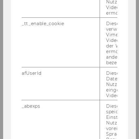
Nutzung des 
20.10.11
Videoplayers 
ermöglichen
Mag. (FH)
_tt_enable_cookie
Dieses Cookie
verwendet, u
Karin
Vimeo-
Videoeinbett
der WU-Websi
DOBERNIG
ermöglichen 
andere nicht 
Univ.Ass. prae doc
bezeichnete 
afUserId
Dieses Cooki
Regional- und Umweltwirtschaft
Daten von
Nutzer*innen,
01.11.11
eingebettete
Videos intera
_abexps
Dieses Cooki
Stefan
speichert get
Einstellungen
Nutzer*in, zB.
DYCK, M.Sc.
voreingestell
Sprache, Regi
Univ.Ass. post doc