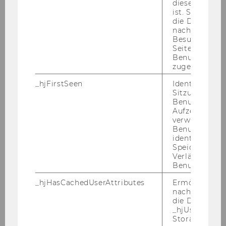
diese Seite e
Andreas
ist. Stellt sic
die Daten von
HABERMAYER
nachfolgende
Besuchen der
Seite derselb
Mitarbeiter
Benutzer-ID
zugeordnet w
Universitätsbibliothek
_hjFirstSeen
Identifiziert d
Sitzung eines
03.11.11
Benutzers. Wi
Aufzeichnungs
Dr.
verwendet, u
Benutzersitz
identifizieren.
Vera
Speicherdaue
Verlängert sic
HEMMELMAYR
Benutzeraktivi
_hjHasCachedUserAttributes
Ermöglicht e
Univ.Ass. post doc
nachzuvollzie
die Daten in
_hjUserAttrib
Transportwirtschaft und Logistik
Storage auf 