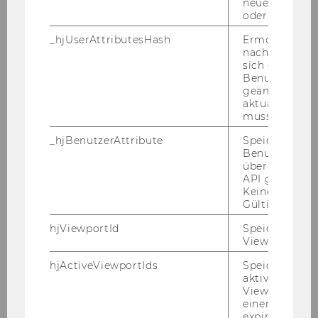
neuesten Stan
01.11.11
oder nicht.
_hjUserAttributesHash
Ermöglicht e
Mag.
nachzuvollzie
sich ein
Christoph
Benutzerattri
geändert hat
aktualisiert 
HÖGLINGER
muss.
FWF-Projekt-MA
_hjBenutzerAttribute
Speichert
Benutzerattri
über die Hotja
Regional- und Umweltwirtschaft
API gesendet
Keine explizit
15.10.11
Gültigkeitsda
hjViewportId
Speichert Ben
Viewport-Deta
Birgit
hjActiveViewportIds
Speichert die
aktiven Benut
HOLLAUS
Viewports. Sp
einen
wiss. Hilfskraft
expirationTi