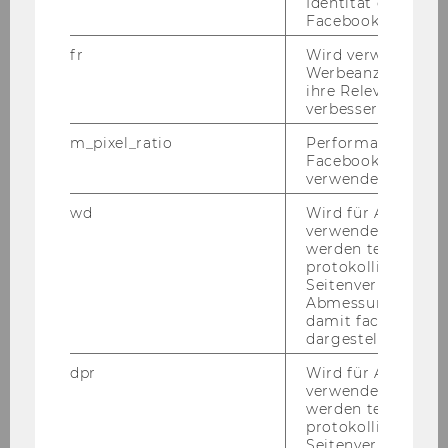
Identität des Users
Facebook zu authen
KRANNER
fr
Wird verwendet, 
Werbeanzeigen aus
Betreuungstutor
ihre Relevanz zu 
verbessern.
Finance, Banking and Insurance
m_pixel_ratio
Performance-Cooki
Facebook mit Face
01.10.11
verwendet wird.
wd
Wird für Analyse-
verwendet. Unter
Judith
werden technisch
protokolliert (z.B.
Seitenverhältnis u
LIEBL
Abmessungen des 
damit facebook Ap
freie DN
dargestellt werde
dpr
Wird für Analyse-
WU Executive Academy
verwendet. Unter
werden technisch
20.10.11
protokolliert (z.B.
Seitenverhältnis u