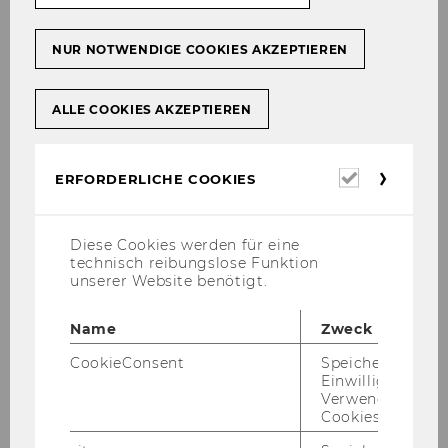
Arbeitsverträgen entsprechend den näheren
Bestimmungen der Richtlinie) bevollmächtigt:
NUR NOTWENDIGE COOKIES AKZEPTIEREN
Projekt
Projektleiterin/Projektleiter
ALLE COOKIES AKZEPTIEREN
EQ-TZHH
Erforderl
ERFORDERLICHE COOKIES
Cookies
Dr. Birgit Trukeschitz
Schulen als Kulturträger
Diese Cookies werden für eine
technisch reibungslose Funktion
unserer Website benötigt.
ao.Univ.Prof.Dr. Erna Nairz-Wirth
Name
Zweck
CookieConsent
Speichert Ihre
o. Univ.Prof. Dr. Chris­toph Ba­delt, Rek­tor
Einwilligung zur
Verwendung vo
Cookies.
Mitteilungsblatt vom 16. November 2011, 7.