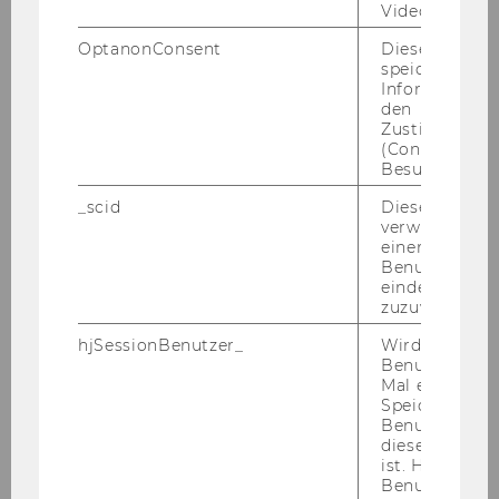
Video abgespi
01.11.11
OptanonConsent
Dieses Cooki
speichert
Informatione
Alexandra
den
Zustimmungs
(Consent) ein
FIGL
Besuchers.
Betreuungstutorin
_scid
Dieses Cookie
verwendet, u
einem/einer
Unternehmensrechnung und
Benutzer*in e
Controlling
eindeutige ID
zuzuweisen
16.09.11
hjSessionBenutzer_
Wird gesetzt,
Benutzer zum
Dr.
Mal eine Seite
Speichert die 
Benutzer-ID, d
Therese
diese Seite e
ist. Hotjar ver
GARSTENAUER
Benutzer nich