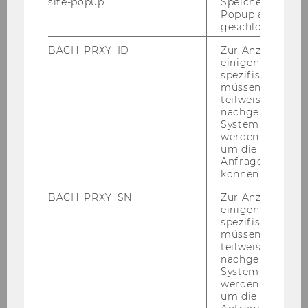
site-popup
Speichert ob ein
Stück
46) Ausschreibung von Stellen für
Popup ausgefüll
allgemeines Personal
geschlossen wur
BACH_PRXY_ID
Zur Anzeige von
einigen WU-
Allgemeine Informationen:
spezifischen Inh
· Frauenförderung: Da sich die
müssen Informa
Wirtschaftsuniversität Wien die Erhöhung des
teilweise von
nachgelagerten
Frauenanteils beim allgemeinen Personal zum
System abgefra
Ziel gesetzt hat, werden qualifizierte Frauen
werden. Notwen
ausdrücklich aufgefordert, sich zu bewerben.
um die Antwort 
Anfrage zuordne
Bei gleicher Qualifikation werden Frauen
können.
vorrangig aufgenommen. Alle Bewerberinnen,
die die gesetzlichen Aufnahmeerfordernisse
BACH_PRXY_SN
Zur Anzeige von
einigen WU-
erfüllen und den Anforderungen des
spezifischen Inh
Ausschreibungstextes entsprechen, sind zu
müssen Informa
Bewerbungsgesprächen einzuladen.
teilweise von
nachgelagerten
· An der WU ist ein Arbeitskreis für
System abgefra
Gleichbehandlungsfragen eingerichtet. Nähere
werden. Notwen
Informationenfinden Sie unter
um die Antwort 