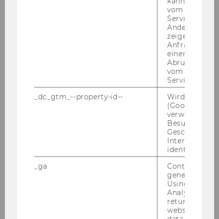
kann, um eine
aus­ge­präg­te ana­ly­ti­sche Denk­wei­se
vom AMP-Clie
Service abzur
hohes Maß an schrift­li­cher und münd­li­cher
Andere mögli
Aus­drucks­fä­hig­keit in Deutsch und Eng­lisch
zeigen Opt-ou
Anfrage im G
Ge­wünsch­te Kennt­nis­se und Qua­li­fi­ka­tio­nen:
einen Fehler 
Er­fah­rung in den Be­rei­chen Qua­li­täts­ma­nage­
Abrufen einer
vom AMP Clie
ment, Hoch­schul­for­schung und/oder Hoch­
Service an.
schul­di­dak­tik
Leh­rer­fah­rung
_dc_gtm_--property-id--
Wird von Dou
(Google Tag 
Kennt­nis von/Er­fah­rung mit quan­ti­ta­ti­ven Me­
verwendet, u
tho­den
Besucher nach
ver­tief­te Excel-​Kenntnisse
Geschlecht o
Interessen zu
Or­ga­ni­sa­ti­ons­ta­lent
identifizieren.
aus­ge­präg­te Ergebnis-​ und Qua­li­täts­ori­en­tie­
_ga
Contains a r
rung sowie ge­wis­sen­haf­tes und ge­nau­es Ar­
generated use
bei­ten
Using this ID
hohes Maß an Team- und Kon­flikt­fä­hig­keit, En­
Analytics can
returning use
ga­ge­ment und Ein­satz­be­reit­schaft
website and 
Selb­stän­dig­keit und Ei­gen­ver­ant­wor­tung
data from pre