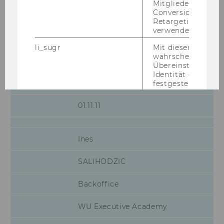
Mitgliederkennung,
Conversion-Tracki
Pia
Retargeting und A
verwendet wird.
REINTHALER
li_sugr
Mit diesem Cooki
wahrscheinlichkei
Koordinatorin MIM/CEMS
Übereinstimmung
Identität eines Nu
Zentrum für Auslandsstudien
festgestellt.
U
Bei diesem Cookie
01.11.11
sich um eine Bro
für Nutzer.
_guid
Mit diesem Cookie
Ines
LinkedIn Mitglied
über Google Ads id
SALIHODZIC
BizographicsOptOut
Mit diesem Cookie
Ablehnungsstatus 
Backoffice
Tracking durch Dri
ermittelt.
WU Executive Academy
lidc
Dieses Cookie erle
Auswahl des Date