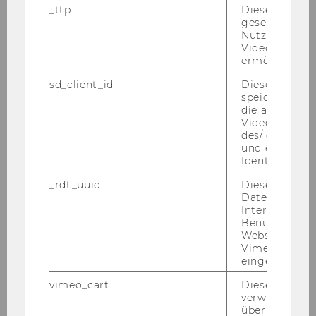
Dr.
_ttp
Dieser Cookie
gesetzt, um d
Nicole
Nutzung des 
Videoplayers 
ermöglichen
EHLOTZKY
sd_client_id
Dieses Cooki
Projekt-MA
speichert Dat
die aktuellen
Videoeinstell
Europainstitut
des/ der Benu
und einen per
01.11.11
Identifikatio
_rdt_uuid
Dieses Cooki
Daten über di
Tobias
Interaktionen
Benutzer*inne
Websites, auf
ETZEL
Vimeo-Video
eingebettet is
wiss. MA
vimeo_cart
Dieses Cookie
verwendet, u
Statistics and Mathematics
überprüfen, wi