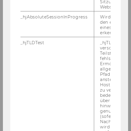
Projekt-MA
Sitzungslimit 
Website defini
Wirtschaftsgeographie und
_hjAbsoluteSessionInProgress
Wird verwend
Geoinformatik
den ersten Se
eines Benutze
erkennen.
01.11.11
_hjTLDTest
_hjTLDTest-Co
verschiedene
Mag.
Teilstrings, bi
fehlschlägt.
Christina
Ermöglicht, 
allgemeinsten
Pfad zu ermitt
KASESS
anstelle des
Hostnamens d
Generalsekretärin Rektorat
zu verwenden 
bedeutet, das
über Subdom
Büro des Rektorats
hinweg geme
genutzt werd
01.10.11
(sofern zutref
Nach dieser 
wird das Cook
Mag.