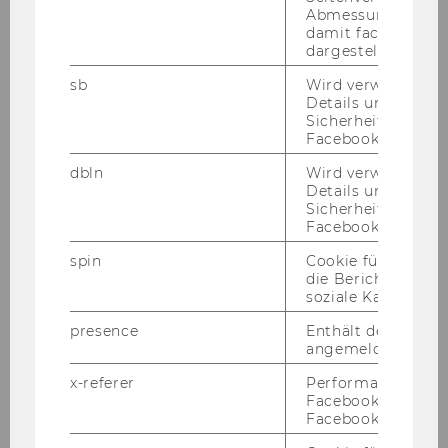
Abmessungen des 
damit facebook Ap
Miglena
dargestellt werde
sb
Wird verwendet, 
NAYDENOVA, Bakk.
Details und
Sicherheitsinform
FWF-Projekt-MA
Facebook-Kontos z
dbln
Wird verwendet, 
Finance, Banking and Insurance
Details und
Sicherheitsinform
01.11.11
Facebook-Kontos z
spin
Cookie für Werbe
Dr.
die Berichterstatt
soziale Kampagne
Sonja
presence
Enthält den "Chat"
angemeldeten Ben
NOVAK-ZEZULA
x-referer
Performance-Cooki
Facebook in Komb
Projekt-MA
Facebook-Pixel ve