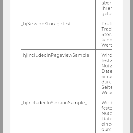
17.10.11
aber fast sofo
ihrer Erstellu
gelöscht.
Julia
_hjSessionStorageTest
Prüft, ob der 
Tracking Cod
KALT
Storage verw
kann. Wenn ja
Wert von 1 ges
wiss. MA
_hjIncludedInPageviewSample
Wird gesetzt
Englische Wirtschafts-
festzustellen,
Nutzer in die
kommunikation
Datenstichpr
einbezogen wi
17.10.11
durch das
Seitenaufrufli
Website defini
Dr.
_hjIncludedInSessionSample_
Wird gesetzt
Ursula
festzustellen,
Nutzer in die
Datenstichpr
KARL-TRUMMER
einbezogen wi
durch das täg