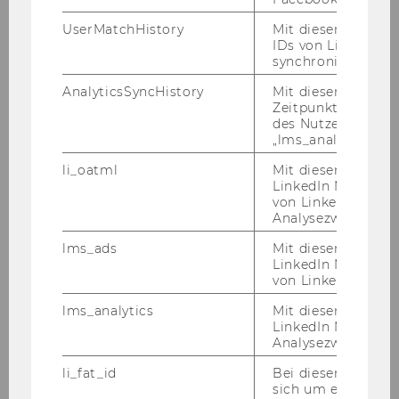
Mitarbeiterin
UserMatchHistory
Mit diesem Cookie
IDs von LinkedIn 
synchronisiert.
Universitätsbibliothek
AnalyticsSyncHistory
Mit diesem Cookie
07.11.11
Zeitpunkt der Syn
des Nutzers mit d
„lms_analytics“ ge
Dr.
li_oatml
Mit diesem Cooki
Katrin
LinkedIn Mitgliede
von LinkedIn zu W
Analysezwecke iden
RABITSCH
lms_ads
Mit diesem Cooki
LinkedIn Mitgliede
Univ.Ass. post doc
von LinkedIn identi
Außenwirtschaft und
lms_analytics
Mit diesem Cooki
Entwicklung
LinkedIn Mitgliede
Analysezwecken ide
01.11.11
li_fat_id
Bei diesem Cookie
sich um eine indir