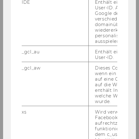
IDE
Enthält eine zufal
User-ID. Anhand d
Wirtschafts- und
Google den User ü
verschiedene Webs
Sozialgeschichte
domainübergreife
wiedererkennen u
01.11.11
personalisierte W
ausspielen.
_gcl_au
Enthält eine zufal
Julia
User-ID.
_gcl_aw
Dieses Cookie wird
KOLAR, LL.M.
wenn ein User über
auf eine Google W
Univ.Ass. prae doc
auf die Website ge
enthält Informatio
welche Werbeanzei
Österreichisches und
wurde.
Europäisches Öffentliches Recht
xs
Wird verwendet, u
01.11.11
Facebook-Sitzung
aufrechtzuerhalten
funktioniert in Ve
dem c_user-Cookie
Stephan