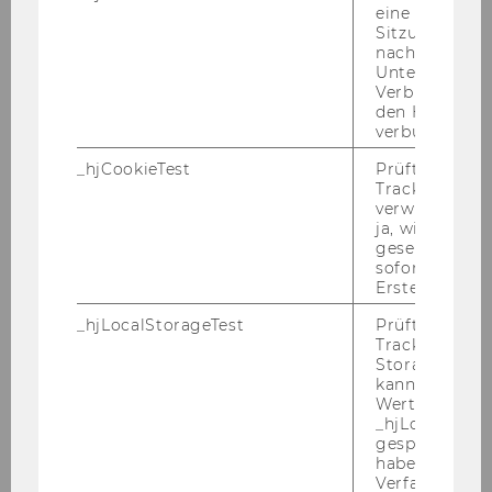
eine
Sitzung/Aufz
HUSZAREK
nach einer
Unterbrechun
Verbindung w
Sekretärin
den Hotjar-Se
verbunden wir
Büro des Rektorats
_hjCookieTest
Prüft, ob der 
Tracking Cod
15.11.11
verwenden ka
ja, wird ein W
Mag.
gesetzt. Wird 
sofort nach s
Erstellung ge
Ekaterina
_hjLocalStorageTest
Prüft, ob der 
IVANOVA
Tracking Code
Storage verw
kann. Wenn ja
FWF-Projekt-MA
Wert 1 gesetzt
_hjLocalStora
Slawische Sprachen
gespeicherte
haben keine
Verfallszeit, 