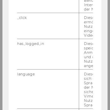
Benutzernam
Interaktionsd
der Nutzer*in
Internationales Marketing
Management
_clck
Dieses Cooki
ermöglicht di
Nutzung des
01.11.11
eingebettete
Video Players
Mag.
has_logged_in
Dieses Cooki
speichert
Gerald
Anmeldeinfo
und ob sich de
EHGARTNER
Nutzer*in jem
angemeldet h
Vortragender
language
Dieses Cooki
sich die
Betriebswirtschaftliche
Spracheinstel
der Nutzer*in
Steuerlehre
sichergestellt
Vimeo in der
10.10.11
Nutzer ausge
Sprache ersch