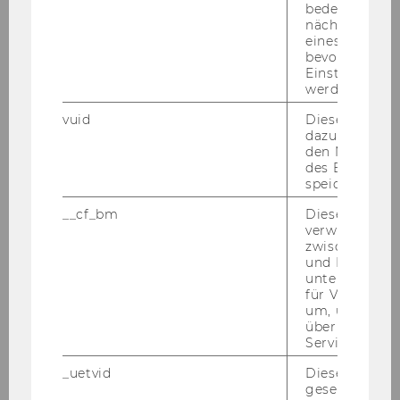
bedeutet, das
Stephan
nächsten Ans
eines Vimeo-V
ADELSBERGER
bevorzugten
Einstellungen
werden.
Univ.Ass. prae doc
vuid
Dieser Cookie
Wirtschaftsinformatik und Neue
dazu eingeset
den Nutzungs
Medien
des Benutzers
speichern.
16.11.11
__cf_bm
Dieses Cookie
verwendet, u
zwischen Men
Carlo
und Bots zu
unterscheiden.
BRIGHI
für Vimeo no
um, um gülti
über die Nutz
Studierenden-berater
Service zu s
_uetvid
Dieses Cookie
Zentrum für Auslandsstudien
gesetzt, um d