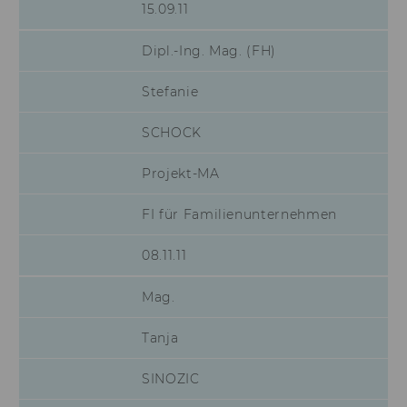
15.09.11
von LinkedIn.
aam_uuid
Dieses Cookie dien
Dipl.-Ing. Mag. (FH)
Synchronisierung
Audience Manager
Stefanie
AMCV_XXX_at_AdobeOrg
Dieses Cookie enth
eindeutige Kennun
SCHOCK
Adobe Experience 
Projekt-MA
li_mc
Dieses Cookie wird
temporärer Cache
Es dient dazu,
FI für Familienunternehmen
Einwilligungsinfo
des/ der Nutzer*in
08.11.11
Datenbank client-s
verfügbar zu habe
Mag.
lang
Dieses Cookie merk
Spracheinstellung 
Nutzer*in. So wird
Tanja
sichergestellt, das
LinkedIn.com-Webs
SINOZIC
vom Nutzer ausge
Sprache erscheint.