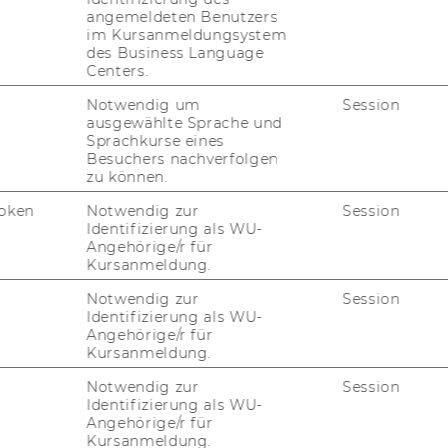
Projektleiterin/Projektleiter
angemeldeten Benutzers
im Kursanmeldungsystem
des Business Language
Mag. Hildegard Mader
Centers.
Notwendig um
Session
ausgewählte Sprache und
ao.Univ.Prof. Dr. Wilfried
Sprachkurse eines
Altzinger
Besuchers nachverfolgen
zu können.
oken
Notwendig zur
Session
Identifizierung als WU-
elt, Rek­tor
Angehörige/r für
Kursanmeldung.
Notwendig zur
Session
 2012, 26. Stück
166)
Identifizierung als WU-
Angehörige/r für
leiterinnen und Projektleiter
Kursanmeldung.
Projektleiter werden gemäß § 27 Abs 2
Abschluss der für die Vertragserfüllung
Notwendig zur
Session
Identifizierung als WU-
te und zur Verfügung über die Geldmittel
Angehörige/r für
s diesem Vertrag sowie gemäß § 5 der
Kursanmeldung.