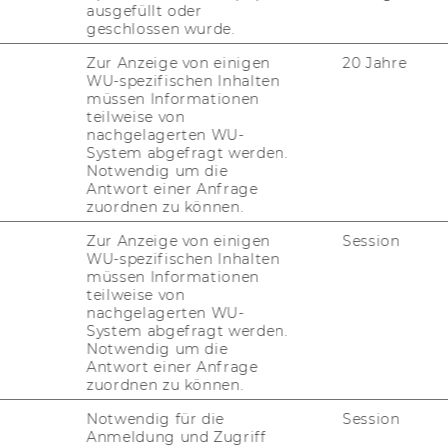
ausgefüllt oder
rungen
geschlossen wurde.
Zur Anzeige von einigen
20 Jahre
WU-spezifischen Inhalten
müssen Informationen
teilweise von
nachgelagerten WU-
d Änderungen von Verordnungen über
System abgefragt werden.
n Universitätslehrgängen
Notwendig um die
Antwort einer Anfrage
zuordnen zu können.
ehrgangsleitern
Zur Anzeige von einigen
Session
WU-spezifischen Inhalten
müssen Informationen
 Studienzweigleiters
teilweise von
nachgelagerten WU-
System abgefragt werden.
 an der Akademie der bildenden
Notwendig um die
Antwort einer Anfrage
zuordnen zu können.
Notwendig für die
Session
von Stellen für wissenschaftliches
Anmeldung und Zugriff