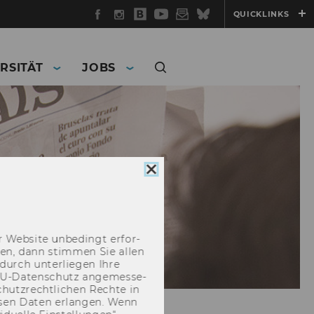
Facebook
Instagram
WU
YouTube
Newsletter
Bluesky
QUICKLINKS
Blog
RSITÄT
JOBS
Cookie
Consent
schließen
 Web­site un­be­dingt er­for­
­cken, dann stim­men Sie allen
durch un­ter­lie­gen Ihre
EU-​Datenschutz an­ge­mes­se­
hutz­recht­li­chen Rech­te in
­sen Daten er­lan­gen. Wenn