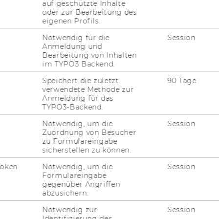
auf geschützte Inhalte
oder zur Bearbeitung des
eigenen Profils.
von Stellen für allgemeines Personal
Notwendig für die
Session
Anmeldung und
Bearbeitung von Inhalten
im TYPO3 Backend.
 2012, 26. Stück
165)
Speichert die zuletzt
90 Tage
verwendete Methode zur
leiterinnen und Projektleiter
Anmeldung für das
Projektleiter werden gemäß § 27 Abs 2
TYPO3-Backend.
Abschluss der für die Vertragserfüllung
Notwendig, um die
Session
te und zur Verfügung über die Geldmittel
Zuordnung von Besucher
s diesem Vertrag sowie gemäß § 5 der
zu Formulareingabe
sicherstellen zu können.
 die Bevollmächtigung von
tnehmern der Wirtschaftsuniversität Wien
Token
Notwendig, um die
Session
Formulareingabe
, freien Dienstverträgen sowie
gegenüber Angriffen
end den näheren Bestimmungen der
abzusichern.
Notwendig zur
Session
Identifizierung des