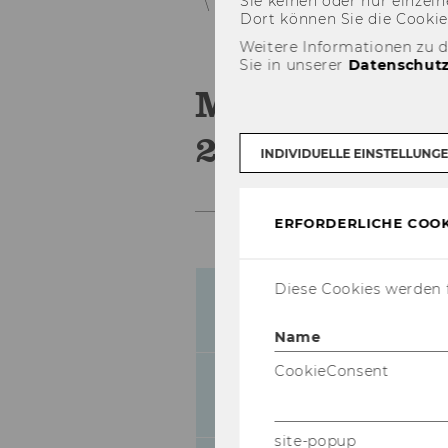
Sie kei­nen oder nur ein­zel­ne
Mitteilungsblatt vom 28. März 2012,
Dort kön­nen Sie die Coo­kies i
Weitere Informationen zu 
Sie in unserer
Datenschutz
Mitteilungsb
2012, 26. St
INDIVIDUELLE EINSTELLUNG
ERFORDERLICHE COOK
Diese Cookies werden f
Bevollmächtigung
165
Projektleiter
Name
CookieConsent
Bevollmächtigung
166
Projektleiter
site-popup