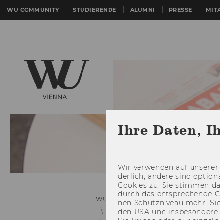
WU COMMUNITY
STUDIERENDE
ALUMNI
PRESSE
MIT
Ihre Daten, I
Wir ver­wen­den auf un­se­rer 
der­lich, an­de­re sind op­tio
Coo­kies zu. Sie stim­men 
durch das ent­spre­chen­de C
WU (Wirtschaftsuniversität Wien)
nen Schutz­ni­veau mehr. Sie 
Links zu älteren Mitteilungsblätter
den USA und ins­be­son­de­r