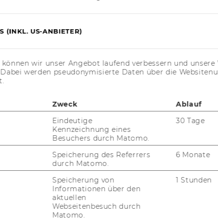
 die Bevollmächtigung von
tnehmern der Wirtschaftsuniversität Wien
, freien Dienstverträgen sowie
 (INKL. US-ANBIETER)
end den näheren Bestimmungen der
s können wir unser Angebot laufend verbessern und unsere 
. Dabei werden pseudonymisierte Daten über die Website
Projektleiterin/Projektleiter
t.
Univ.Prof.Dr. Sigrid Stagl
Zweck
Ablauf
Eindeutige
30 Tage
Kennzeichnung eines
Besuchers durch Matomo.
elt, Rek­tor
Speicherung des Referrers
6 Monate
durch Matomo.
 2012, 26. Stück
167)
Speicherung von
1 Stunden
Informationen über den
aktuellen
Webseitenbesuch durch
rsität hat in seiner 65. Sitzung am 21. März
Matomo.