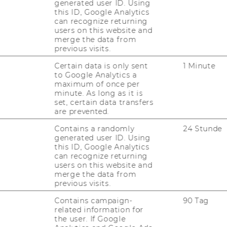
generated user ID. Using
 Beschluss der Studienkommission vom 17.
this ID, Google Analytics
can recognize returning
users on this website and
udium "Wirtschafts- und
merge the data from
Wirtschaftsuniversität Wien
previous visits.
Certain data is only sent
1 Minute
ser
to Google Analytics a
maximum of once per
minute. As long as it is
set, certain data transfers
 2012, 26. Stück
169) Verordnungen und
are prevented.
n über die Curricula von
Contains a randomly
24 Stunde
generated user ID. Using
this ID, Google Analytics
can recognize returning
ersität Wien hat in seiner 65. Sitzung am
users on this website and
Bundesgesetzes über die Organisation der
merge the data from
previous visits.
n (Universitätsgesetz 2002), BGBl I Nr.
e Beschlüsse der Lehrgangskommission vom
Contains campaign-
90 Tag
gen und Änderungen von Verordnungen
related information for
the user. If Google
rsitätslehrgängen genehmigt: