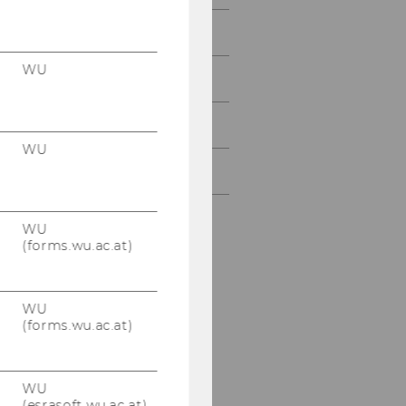
Juni 2012
WU
Juli 2012
August 2012
WU
September 2012
WU
(forms.wu.ac.at)
WU
(forms.wu.ac.at)
WU
(esrasoft.wu.ac.at)