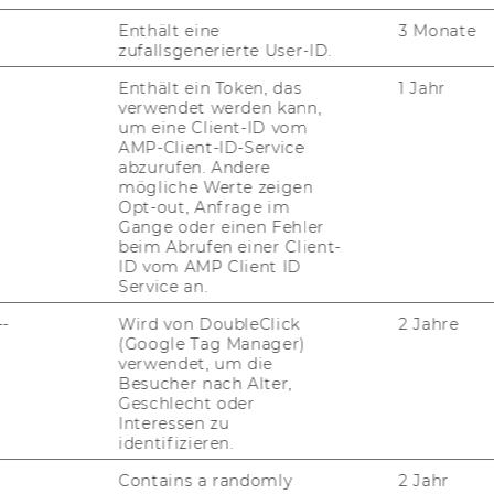
setzes über die Organisation der
Enthält eine
3 Monate
n (Universitätsgesetz 2002), BGBl I Nr.
zufallsgenerierte User-ID.
e Beschlüsse der Studienkommission vom
Enthält ein Token, das
1 Jahr
ung der Studienpläne für das
verwendet werden kann,
und Wirtschaftswissenschaften"
und das
um eine Client-ID vom
udium "Wirtschafts- und
AMP-Client-ID-Service
abzurufen. Andere
mögliche Werte zeigen
Opt-out, Anfrage im
Gange oder einen Fehler
niversität Wien genehmigt.
beim Abrufen einer Client-
ID vom AMP Client ID
Service an.
ser
--
Wird von DoubleClick
2 Jahre
(Google Tag Manager)
 2012, 26. Stück
168)
verwendet, um die
Besucher nach Alter,
Geschlecht oder
Interessen zu
rsität hat in seiner 65. Sitzung am 21. März
identifizieren.
setzes über die Organisation der
Contains a randomly
2 Jahr
n (Universitätsgesetz 2002), BGBl I Nr.