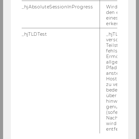
Europäisches Öffentliches Recht
_hjAbsoluteSessionInProgress
Wird verwend
den ersten Se
eines Benutze
01.03.12
erkennen.
_hjTLDTest
_hjTLDTest-Co
verschiedene
Jiri
Teilstrings, bi
fehlschlägt.
KNESL, BSc.
Ermöglicht, 
allgemeinsten
Pfad zu ermitt
Betreuungstutor
anstelle des
Hostnamens d
Finance, Accounting and
zu verwenden 
Statistics
bedeutet, das
über Subdom
hinweg geme
16.02.12
genutzt werd
(sofern zutref
Nach dieser 
wird das Cook
Philipp
entfernt.
KONRAD