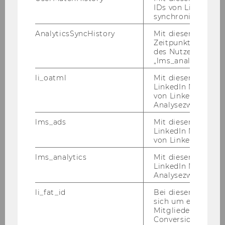
IDs von LinkedIn 
synchronisiert.
wiss. Hilfskraft
AnalyticsSyncHistory
Mit diesem Cookie
Zeitpunkt der Syn
Romanische Sprachen
des Nutzers mit d
„lms_analytics“ ge
28.02.12
li_oatml
Mit diesem Cooki
LinkedIn Mitgliede
PhD
von LinkedIn zu W
Analysezwecke iden
Nils
lms_ads
Mit diesem Cooki
LinkedIn Mitgliede
LÖHNDORF
von LinkedIn identi
lms_analytics
Mit diesem Cooki
Univ.Ass. post doc NTT
LinkedIn Mitgliede
Analysezwecken ide
Informationsverarbeitung und
Prozessmanagement
li_fat_id
Bei diesem Cookie
sich um eine indir
Mitgliederkennung,
01.03.12
Conversion-Tracki