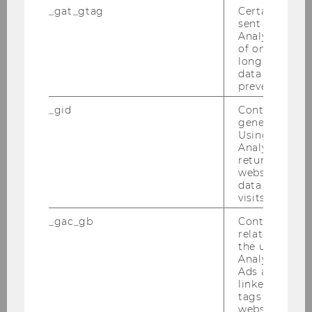
schwer­punk­ten des In­sti­tuts
_gat_gtag
Certain data i
sent to Googl
Kenn­zahl: 1988
Analytics a 
of once per m
Bitte be­wer­ben Sie sich auf un­se­rer Home­page
long as it is s
unter
http://www.wu.ac.at/jobs
data transfers
prevented.
Ende der Be­wer­bungs­frist: 11. April 2012
_gid
Contains a r
generated use
Mitteilungsblatt vom 21. März 2012, 25.
Using this ID
Analytics can
Stück
164) Personalia
returning use
website and 
data from pre
visits.
ZUGÄNGE
_gac_gb
Contains cam
related infor
F
EB./MÄRZ 12
the user. If G
Analytics and
Ads accounts 
linked, the co
tags on the G
website read 