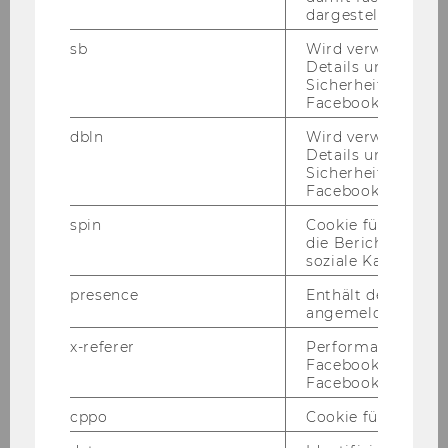
Jacqueline
dargestellt werde
sb
Wird verwendet, 
LAGLER
Details und
Sicherheitsinform
Betreuungs-tutorin
Facebook-Kontos z
dbln
Wird verwendet, 
Finance, Accounting and
Details und
Statistics
Sicherheitsinform
Facebook-Kontos z
16.02.12
spin
Cookie für Werbe
die Berichterstatt
soziale Kampagne
Mag.
presence
Enthält den "Chat"
Anne
angemeldeten Ben
x-referer
Performance-Cooki
LANGNER
Facebook in Komb
Facebook-Pixel ve
Referentin
cppo
Cookie für statist
Programm Management &