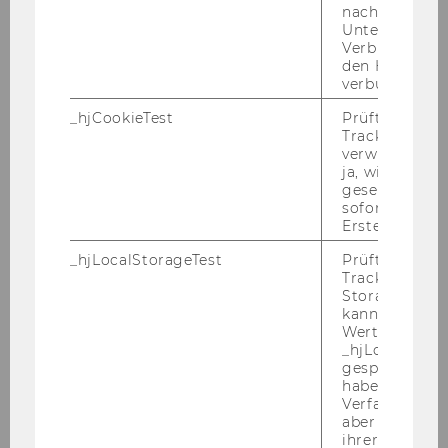
nach einer
Unterbrechun
HÜTTER
Verbindung w
den Hotjar-Se
Projekt-MA
verbunden wir
_hjCookieTest
Prüft, ob der 
Österreichisches und
Tracking Cod
Internationales Steuerrecht
verwenden ka
ja, wird ein W
gesetzt. Wird 
19.03.12
sofort nach s
Erstellung ge
_hjLocalStorageTest
Prüft, ob der 
Pia
Tracking Code
Storage verw
JAKOBI
kann. Wenn ja
Wert 1 gesetzt
_hjLocalStora
Aushilfskraft
gespeicherte
haben keine
Finanzbuchhaltung
Verfallszeit, 
aber fast sofo
ihrer Erstellu
27.02.12