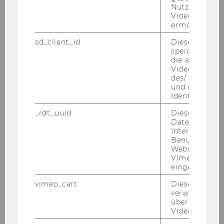
Nutzung des 
Fremdsprachliche Wirtschafts-
Videoplayers 
ermöglichen
kommunikation
sd_client_id
Dieses Cooki
01.03.12
speichert Dat
die aktuellen
Videoeinstell
Mag.
des/ der Benu
und einen per
Josefa
Identifikatio
_rdt_uuid
Dieses Cooki
BREITEN-LECHNER
Daten über di
Interaktionen
Benutzer*inne
Univ.Ass. prae doc
Websites, auf
Vimeo-Video
Österreichisches und
eingebettet is
Europäisches Öffentliches Recht
vimeo_cart
Dieses Cookie
verwendet, u
01.03.12
überprüfen, wi
Video abgespi