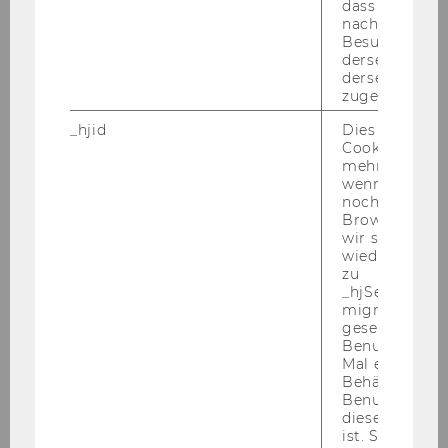
dass Daten v
nachfolgende
Besuchen auf
Laura
derselben We
derselben Ben
zugeordnet w
FENKART
_hjid
Dies ist ein al
Cookie, das wi
Betreuungs-tutorin
mehr setzen, 
wenn ein Benu
Finance, Banking and Insurance
noch in sein
Browser hat,
wir seinen We
16.02.12
wiederverwen
zu
Mag.Dr.
_hjSessionUser
migrieren. Wi
gesetzt, wenn
Gerhard
Benutzer zum
Mal eine Seite
GEISSLER, MSc.
Behält die Hot
Benutzer-ID be
diese Seite e
Vortragender
ist. Stellt sic