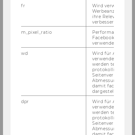
Betreuungstutor
fr
Wird verwendet, 
Werbeanzeigen aus
Finance, Accounting and
ihre Relevanz zu 
verbessern.
Statistics
m_pixel_ratio
Performance-Cooki
16.02.12
Facebook mit Face
verwendet wird.
Mag.
wd
Wird für Analyse-
verwendet. Unter
Karin
werden technisch
protokolliert (z.B.
Seitenverhältnis u
LACKNER
Abmessungen des 
damit facebook Ap
Fachkraft
dargestellt werde
dpr
Wird für Analyse-
Universitätsbibliothek
verwendet. Unter
werden technisch
protokolliert (z.B.
16.02.12
Seitenverhältnis u
Abmessungen des 
damit facebook Ap