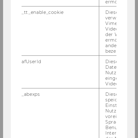
Johannes
ermöglichen
_tt_enable_cookie
Dieses Cookie
BAUER
verwendet, u
Vimeo-
wiss. Hilfskraft
Videoeinbett
der WU-Websi
ermöglichen 
Romanische Sprachen
andere nicht 
bezeichnete 
28.02.12
afUserId
Dieses Cooki
Daten von
Nutzer*innen,
Patrik
eingebettete
Videos intera
BERNAS
_abexps
Dieses Cooki
speichert get
Betreuungstutor
Einstellungen
Nutzer*in, zB.
voreingestell
BWL des Außenhandels
Sprache, Regi
Benutzernam
16.02.12
Interaktionsd