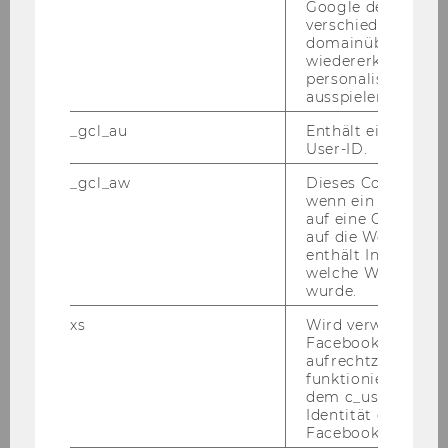
15.02.12
Google den User ü
verschiedene Webs
domainübergreife
Mag.
wiedererkennen u
personalisierte W
Gisela
ausspielen.
_gcl_au
Enthält eine zufal
KRISTOFERITSCH
User-ID.
_gcl_aw
Dieses Cookie wird
Univ.Ass. prae doc
wenn ein User über
auf eine Google W
Österreichisches und
auf die Website ge
Europäisches Öffentliches Recht
enthält Informatio
welche Werbeanzei
wurde.
15.03.12
xs
Wird verwendet, u
Facebook-Sitzung
aufrechtzuerhalten
Klaus
funktioniert in Ve
dem c_user-Cookie
KUMPER, BSc.
Identität des Users
Facebook zu authen