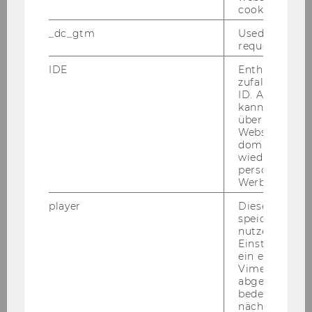
cookie.
_dc_gtm
Used to throt
request rate.
IDE
Enthält eine
Akad. Grad, Titel
zufallsgenerie
ID. Anhand di
kann Google 
Vorname
über verschie
Websites
Nachname
domainübergr
wiedererkenn
personalisiert
Stelle
Werbung auss
Dep./Institut/Abteilung/ DLE
player
Dieses Cooki
speichert
nutzerspezifi
Zugang
Einstellungen
ein eingebett
Vimeo-Video
abgespielt wi
Roman
bedeutet, das
nächsten Ans