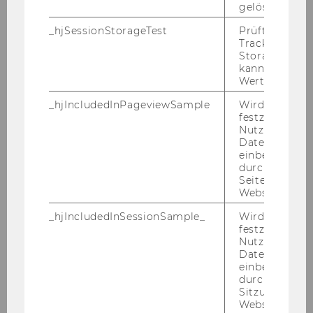
gelöscht.
_hjSessionStorageTest
Prüft, ob der 
Niklas
Tracking Cod
Storage verw
kann. Wenn ja
KATTER
Wert von 1 ges
Lehrent-wicklungstutor
_hjIncludedInPageviewSample
Wird gesetzt
festzustellen,
Nutzer in die
Zivil- und Unternehmensrecht
Datenstichpr
einbezogen wi
16.02.12
durch das
Seitenaufrufli
Website defini
Beate
_hjIncludedInSessionSample_
Wird gesetzt
festzustellen,
Nutzer in die
KIEDLER, LL.B.
Datenstichpr
einbezogen wi
wiss.MA
durch das täg
Sitzungslimit 
Website defini
Österreichisches und