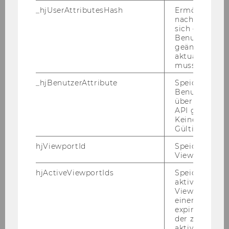
_hjUserAttributesHash
Ermöglicht e
GOISER
nachzuvollzie
sich ein
Rektorats-assistent
Benutzerattri
geändert hat
aktualisiert 
Vizerektorat für Forschung,
muss.
Internationales und External
Relations
_hjBenutzerAttribute
Speichert
Benutzerattri
über die Hotja
01.03.12
API gesendet
Keine explizit
Dr.
Gültigkeitsda
hjViewportId
Speichert Ben
Elisabeth
Viewport-Deta
hjActiveViewportIds
Speichert die
GÖTZE
aktiven Benut
Viewports. Sp
Vortragende
einen
expirationTi
der zur Valid
Fremdsprachliche Wirtschafts-
aktiver Ansic