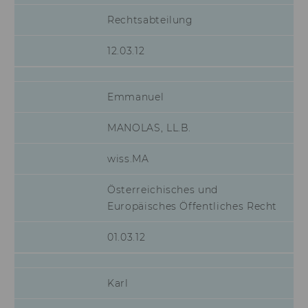
aam_uuid
Dieses Cookie dien
Rechtsabteilung
Synchronisierung
Audience Manager
12.03.12
AMCV_XXX_at_AdobeOrg
Dieses Cookie enth
eindeutige Kennun
Adobe Experience 
Emmanuel
li_mc
Dieses Cookie wird
temporärer Cache
MANOLAS, LL.B.
Es dient dazu,
Einwilligungsinfo
des/ der Nutzer*in
wiss.MA
Datenbank client-s
verfügbar zu habe
Österreichisches und
lang
Dieses Cookie merk
Europäisches Öffentliches Recht
Spracheinstellung 
Nutzer*in. So wird
01.03.12
sichergestellt, das
LinkedIn.com-Webs
vom Nutzer ausge
Sprache erscheint.
Karl
twll
Dieses Cookie wird