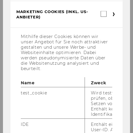
MARKETING COOKIES (INKL. US-
Betreuungstutor
Marketin
ANBIETER)
Cookies
(inkl.
Informationsverarbeitung und
US-
Prozessmanagement
Anbieter)
Mithilfe dieser Cookies können wir
unser Angebot für Sie noch attraktiver
01.03.12
gestalten und unsere Werbe- und
Websiteinhalte optimieren. Dabei
werden pseudonymisierte Daten über
Mag.
die Websitenutzung analysiert und
beurteilt.
Robert
Name
Zweck
KRIKAWA
test_cookie
Wird testweise ge
prüfen, ob der Br
Referent Akademisches
Setzen von Cookies
Controlling
Enthält keine
Identifikationsme
VR für Lehre
IDE
Enthält eine zufal
User-ID. Anhand d