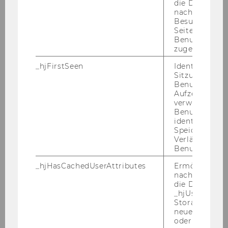
die Daten von
Wirtschaftspädagogik
nachfolgende
Besuchen der
Seite derselb
01.03.12
Benutzer-ID
zugeordnet w
Andreas
_hjFirstSeen
Identifiziert d
Sitzung eines
Benutzers. Wi
GLINSNER
Aufzeichnungs
verwendet, u
Betreuungstutor
Benutzersitz
identifizieren.
Speicherdaue
Informationsverarbeitung und
Verlängert sic
Prozessmanagement
Benutzeraktivi
_hjHasCachedUserAttributes
Ermöglicht e
12.03.12
nachzuvollzie
die Daten in
Mag.
_hjUserAttrib
Storage auf 
neuesten Stan
Roland
oder nicht.