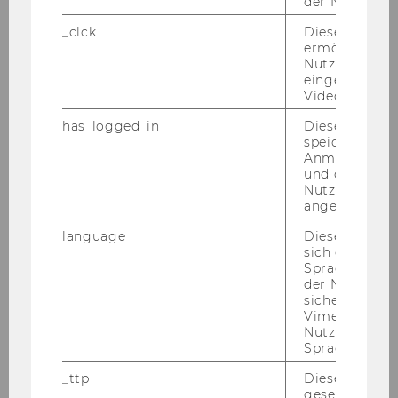
der Nutzer*in
_clck
Dieses Cooki
Armin
ermöglicht di
Nutzung des
eingebettete
BOGNAR
Video Players
Betreuungstutor
has_logged_in
Dieses Cooki
speichert
Anmeldeinfo
Informationsverarbeitung und
und ob sich de
Prozessmanagement
Nutzer*in jem
angemeldet h
16.02.12
language
Dieses Cooki
sich die
Dr.
Spracheinstel
der Nutzer*in
sichergestellt
Brigitte
Vimeo in der
Nutzer ausge
BOJKOWSZKY
Sprache ersch
_ttp
Dieser Cookie
Vortragende
gesetzt, um d