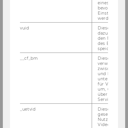
BALLA
eines Vimeo-V
bevorzugten
Einstellungen
Lehrent-wicklungstutor
werden.
Welthandel
vuid
Dieser Cookie
dazu eingeset
den Nutzungs
16.02.12
des Benutzers
speichern.
Christian
__cf_bm
Dieses Cookie
verwendet, u
zwischen Men
BANGERL
und Bots zu
unterscheiden.
Betreuungstutor
für Vimeo no
um, um gülti
über die Nutz
Finance, Accounting & Statitics
Service zu s
_uetvid
Dieses Cookie
01.03.12
gesetzt, um d
Nutzung des 
Videoplayers 