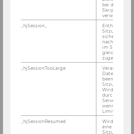
kommunikation
bei der
Skriptinitiali
01.03.12
verwendet wir
_hjSession_
Enthält die ak
Mag.
Sitzungsdaten.
sicher, dass
nachfolgende
Werner
im Sitzungsfe
gleichen Sitz
HUBER
zugeordnet w
_hjSessionTooLarge
Veranlasst Hot
Projekt-MA
Datenerfassu
beenden, wen
Informationsverarbeitung und
Sitzung zu vie
Wird automat
Prozessmanagement
durch ein Sig
Servers best
08.03.12
wenn die Sitz
Limit überschr
Mag.
_hjSessionResumed
Wird gesetzt,
eine
Elisabeth
Sitzung/Aufz