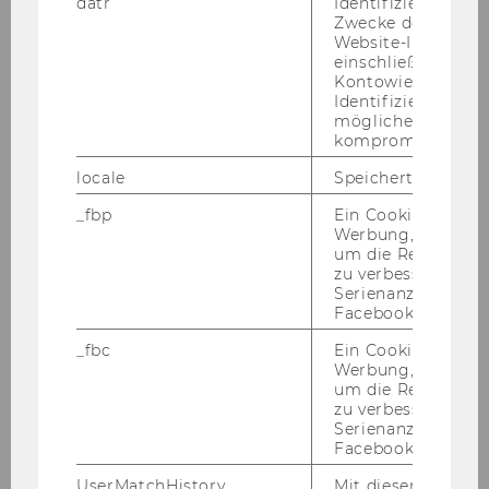
datr
Identifiziert den 
Qualitätsmanagement
Zwecke der Sicher
Website-Integrität
einschließlich der
20.02.12
Kontowiederherst
Identifizierung vo
Mag.
möglicherweise
kompromittierten
Elke
locale
Speichert Sprache
_fbp
Ein Cookie für Fa
LERCH
Werbung, das verw
um die Relevanz z
freie DN
zu verbessern sow
Serienanzeigenpro
Facebook bereitzus
WU Executive Academy
_fbc
Ein Cookie für Fa
05.03.12
Werbung, das verw
um die Relevanz z
zu verbessern sow
Serienanzeigenpro
Qing
Facebook bereitzus
UserMatchHistory
Mit diesem Cookie
LI