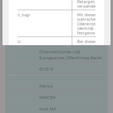
Retargeting und A
verwendet wird.
Mag.
li_sugr
Mit diesem Cooki
Andreas Reinhold
wahrscheinlichkei
Übereinstimmung
Identität eines Nu
LOPATKA
festgestellt.
Projekt-MA
U
Bei diesem Cookie
sich um eine Bro
für Nutzer.
Österreichisches und
Europäisches Öffentliches Recht
_guid
Mit diesem Cookie
LinkedIn Mitglied
über Google Ads id
01.03.12
BizographicsOptOut
Mit diesem Cookie
Ablehnungsstatus 
Tracking durch Dri
Patrick
ermittelt.
MAJCEN
lidc
Dieses Cookie erle
Auswahl des Date
von LinkedIn.
stud. MA