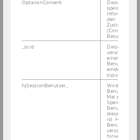
OptanonConsent
Dieses Cooki
Maximilian
speichert
Informatione
BRUNNER
den
Zustimmungs
(Consent) ein
Betreuungstutor
Besuchers.
Zivil- und Unternehmensrecht
_scid
Dieses Cookie
verwendet, u
einem/einer
16.02.12
Benutzer*in e
eindeutige ID
zuzuweisen
Ana Garcia
hjSessionBenutzer_
Wird gesetzt,
Benutzer zum
ESTEBAN, M.A.
Mal eine Seite
Speichert die 
Benutzer-ID, d
Vortragende
diese Seite e
ist. Hotjar ver
Romanische Sprachen
Benutzer nich
verschiedene
hinweg.Stellt 
01.03.12