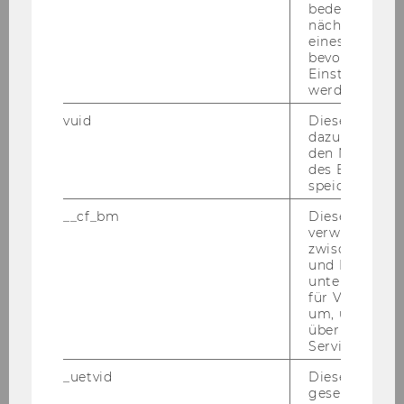
bedeutet, das
so­nen, die be­reits eine Stel­le als wis­sen­schaft­li­
nächsten Ans
cher Mit­ar­bei­ter/wis­sen­schaft­li­che Mit­ar­bei­te­
eines Vimeo-V
bevorzugten
rin inne hat­ten, aus recht­li­chen Grün­den nicht
Einstellungen
mög­lich ist
werden.
Not­wen­di­ge Kennt­nis­se und Qua­li­fi­ka­tio­nen:
vuid
Dieser Cookie
ab­ge­schlos­se­nes Stu­di­um der Sozial-​ und Wirt­
dazu eingeset
den Nutzungs
schafts­wis­sen­schaf­ten bzw. gleich­zu­hal­ten­de
des Benutzers
Qua­li­fi­ka­ti­on
speichern.
Er­wünsch­te Kennt­nis­se und Qua­li­fi­ka­tio­nen:
__cf_bm
Dieses Cookie
Kennt­nis­se des Steu­er­rechts, der Steu­er­leh­re
verwendet, u
zwischen Men
und der Un­ter­neh­mens­rech­nung, sehr gute
und Bots zu
Eng­lisch­kennt­nis­se, Er­fah­rung im In­sti­tuts­be­
unterscheiden.
trieb von Vor­teil
für Vimeo no
um, um gülti
Kenn­zahl: 94505
über die Nutz
Service zu s
Schrift­li­che Be­wer­bun­gen mit Le­bens­lauf und
_uetvid
Dieses Cookie
Zeug­nis­sen (Ko­pien) sind unter An­ga­be der an­
gesetzt, um d
ge­führ­ten Kenn­zahl an die PER­SO­NAL­AB­TEI­