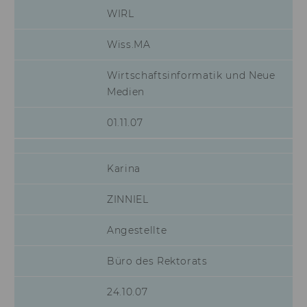
von LinkedIn.
WIRL
aam_uuid
Dieses Cookie dien
Wiss.MA
Synchronisierung
Audience Manager
Wirtschaftsinformatik und Neue
AMCV_XXX_at_AdobeOrg
Dieses Cookie enth
Medien
eindeutige Kennun
Adobe Experience 
01.11.07
li_mc
Dieses Cookie wird
temporärer Cache
Es dient dazu,
Einwilligungsinfo
Karina
des/ der Nutzer*in
Datenbank client-s
ZINNIEL
verfügbar zu habe
lang
Dieses Cookie merk
Angestellte
Spracheinstellung 
Nutzer*in. So wird
Büro des Rektorats
sichergestellt, das
LinkedIn.com-Webs
vom Nutzer ausge
24.10.07
Sprache erscheint.