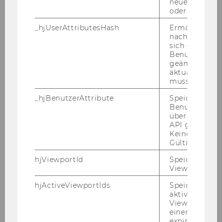
neuesten Stan
ausgezeichnete EDV-Kenntnisse, einschlägige
oder nicht.
Berufserfahrung, Kenntnisse bzw.
_hjUserAttributesHash
Ermöglicht e
Einfühlungsvermögen in die Organisation
nachzuvollzie
einer Universität/eines Universitätsinstitutes,
sich ein
Benutzerattri
Organisationstalent, Genauigkeit,
geändert hat
Eigenständigkeit, Flexibilität, hohe soziale
aktualisiert 
Kompetenz, Lernbereitschaft, Teambereitschaft
muss.
Kennn­zahl: 94605
_hjBenutzerAttribute
Speichert
Benutzerattri
Schrift­li­che Be­wer­bun­gen mit Le­bens­lauf und
über die Hotja
Zeug­nis­sen (Ko­pien) sind unter An­ga­be der an­
API gesendet
ge­führ­ten Kenn­zahl an die PER­SO­NAL­AB­TEI­
Keine explizit
Gültigkeitsda
LUNG der Wirt­schafts­uni­ver­si­tät Wien, Au­gas­se
2-6, 1090 Wien zu rich­ten.
hjViewportId
Speichert Ben
Viewport-Deta
Ende der Be­wer­bungs­frist: 12. De­zem­ber
hjActiveViewportIds
Speichert die
2007
aktiven Benut
Bitte die Kenn­zahl un­be­dingt an­füh­ren!
Viewports. Sp
einen
Der Rek­tor:
expirationTi