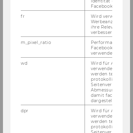
Identität des Users
Facebook zu authen
Mag.
fr
Wird verwendet, 
Petra
Werbeanzeigen aus
ihre Relevanz zu 
verbessern.
KRESTAN-SCHÖN
m_pixel_ratio
Performance-Cooki
Angestellte
Facebook mit Face
verwendet wird.
Universitätslehrgang für
wd
Wird für Analyse-
Werbung und Verkauf
verwendet. Unter
werden technisch
protokolliert (z.B.
01.11.07
Seitenverhältnis u
Abmessungen des 
damit facebook Ap
dargestellt werde
Markus
dpr
Wird für Analyse-
OBENAUF
verwendet. Unter
werden technisch
protokolliert (z.B.
Angestellter
Seitenverhältnis u