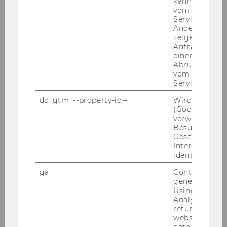
kann, um eine
vom AMP-Clie
Wachs­tums­theo­rie, re­gio­na­le In­no­va­ti­ons­sys­te­
Service abzur
me); Ver­traut­heit mit der Mo­del­lie­rung/mit öko­
Andere mögli
no­me­tri­schen Ver­fah­ren (Soft­ware z.B.: R/SPlus,
zeigen Opt-ou
Anfrage im G
Stata, Ar­c­GIS o.Ä.); wis­sen­schaft­li­che Pu­bli­ka­tio­
einen Fehler 
nen im Be­reich der Ar­beits­schwer­punk­te des
Abrufen einer
In­sti­tuts für Wirt­schafts­geo­gra­phie und Geo­in­
vom AMP Clie
Service an.
for­ma­tik (siehe
wi­geo­web.wu-​wien.ac.at)
; Er­
fah­rung in der uni­ver­si­tä­ren Lehre und in der
_dc_gtm_--property-id--
Wird von Dou
Durch­füh­rung von For­schungs­pro­jek­ten; sehr
(Google Tag 
verwendet, u
gute Eng­lisch­kennt­nis­se; Ein­satz­be­reit­schaft
Besucher nach
und Ko­ope­ra­ti­ons­fä­hig­keit.
Geschlecht o
Interessen zu
Wis­sen­schaft­li­che/r Mit­ar­bei­ter/in: Stu­di­en­rich­
identifizieren.
tung Volks­wirt­schaft oder Spe­zia­li­sie­rung auf
_ga
Contains a r
Re­gio­nal­öko­no­mik, Kennt­nis­se im Be­reich der
generated use
em­pi­ri­schen Wirt­schafts­for­schung (inkl. räum­li­
Using this ID
che Öko­no­me­trie); Ver­traut­heit mit der Mo­del­
Analytics can
returning use
lie­rung/mit öko­no­me­tri­schen und GI-​Verfahren
website and 
(Soft­ware z.B.: R/SPlus, Stata, Ar­c­GIS o.Ä.); In­ter­
data from pre