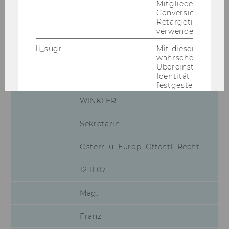
Mitgliederkennung,
Conversion-Tracki
Entrepreneurship und Innovation
Retargeting und A
verwendet wird.
01.11.07
li_sugr
Mit diesem Cooki
wahrscheinlichkei
Übereinstimmung
Identität eines Nu
Margit
festgestellt.
WINKLER
U
Bei diesem Cookie
sich um eine Bro
für Nutzer.
Sekretärin
_guid
Mit diesem Cookie
Österr. u. Europ. Öffentl. Recht
LinkedIn Mitglied
über Google Ads id
12.11.07
BizographicsOptOut
Mit diesem Cookie
Ablehnungsstatus 
Tracking durch Dri
Mag.
ermittelt.
Franz
lidc
Dieses Cookie erle
Auswahl des Date