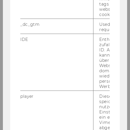
tags on the G
2.) Im
In­sti­tut für Revisions-​, Treuhand-​ und
website read 
Rech­nungs­we­sen, Ab­tei­lung für be­triebs­
cookie.
wirt­schaft­li­che Steu­er­leh­re
ist vor­aus­sicht­lich
_dc_gtm
Used to throt
ab 1. Jän­ner 2008 bis 31. De­zem­ber 2009 die
request rate.
Stel­le
eines wis­sen­schaft­li­chen Mit­ar­bei­
IDE
Enthält eine
ters/einer wis­sen­schaft­li­chen Mit­ar­bei­te­rin
zufallsgenerie
(Ar­beit­neh­me­rIn der Wirt­schafts­uni­ver­si­tät
ID. Anhand di
kann Google 
Wien gem. § 128 UG 2002 idgF),
voll­be­schäf­
über verschie
tigt
zu be­set­zen.
Websites
domainübergr
Wir wei­sen Sie dar­auf hin, dass der WU-​
wiedererkenn
Entwicklungsplan für wis­sen­schaft­li­che Mit­ar­
personalisiert
Werbung auss
bei­ter/ wis­sen­schaft­li­che Mit­ar­bei­te­rin­nen eine
ma­xi­ma­le Be­fris­tungs­dau­er von 4 Jah­ren vor­
player
Dieses Cooki
sieht. Be­wer­ber/innen, die be­reits als Er­satz­
speichert
nutzerspezifi
kräf­te an der WU be­schäf­tigt sind, kön­nen
Einstellungen
daher nur mehr für die auf die 4 Jahre feh­len­
ein eingebett
de Zeit ein­ge­stellt wer­den. Wei­ters wei­sen wir
Vimeo-Video
abgespielt wi
dar­auf­hin, dass die Wie­der­be­stel­lung von Per­