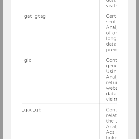
es­se an Dis­ser­ta­ti­on im Be­reich der Ar­beits­
visits.
schwer­punk­te des In­sti­tuts (siehe
wi­geo­
_gat_gtag
Certain data i
web.wu-​wien.ac.at)
; Er­fah­rung bzw. Be­reit­
sent to Googl
schaft zur Mit­ar­beit im Lehr­be­trieb und im
Analytics a 
of once per m
organisatorisch-​ ad­mi­nis­tra­ti­ven Be­reich; sehr
long as it is s
gute Eng­lisch­kennt­nis­se; Ein­satz­be­reit­schaft
data transfers
und Ko­ope­ra­ti­ons­fä­hig­keit.
prevented.
Kenn­zahl: 94705
_gid
Contains a r
generated use
Schrift­li­che Be­wer­bun­gen mit Le­bens­lauf und
Using this ID
Analytics can
Zeug­nis­sen (Ko­pien) sind unter An­ga­be der an­
returning use
ge­führ­ten Kenn­zahl an die PER­SO­NAL­AB­TEI­
website and 
LUNG der Wirt­schafts­uni­ver­si­tät Wien, Au­gas­se
data from pre
visits.
2-6, 1090 Wien zu rich­ten.
_gac_gb
Contains cam
Ende der Be­wer­bungs­frist: 2. Jän­ner 2008
related infor
Bitte die Kenn­zahl un­be­dingt an­füh­ren!
the user. If G
Analytics and
Der Rek­tor:
Ads accounts 
o. Univ.Prof. Dr. Chris­toph Ba­delt
linked, the co