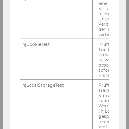
Stelle
eine
Sitzung/Aufz
nach einer
Institut/Abteilung/DLE
Unterbrechun
Verbindung w
Zugang
den Hotjar-Se
verbunden wir
DI
_hjCookieTest
Prüft, ob der 
Tracking Cod
verwenden ka
Kujtim
ja, wird ein W
gesetzt. Wird 
AVDIU
sofort nach s
Erstellung ge
Projekt-MA
_hjLocalStorageTest
Prüft, ob der 
Tracking Code
FI für Rechenintensive Methoden
Storage verw
kann. Wenn ja
Wert 1 gesetzt
01.11.07
_hjLocalStora
gespeicherte
Mag.
haben keine
Verfallszeit, 