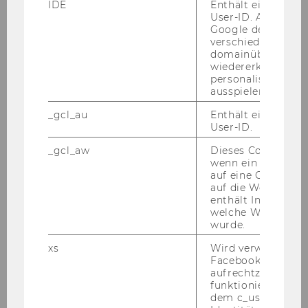
IDE
Enthält eine zufal
KONRAD
User-ID. Anhand d
Google den User ü
verschiedene Webs
Projekt-MA
domainübergreife
wiedererkennen u
FI für Nachhaltige Entwicklung
personalisierte W
ausspielen.
01.11.07
_gcl_au
Enthält eine zufal
User-ID.
Mag.
_gcl_aw
Dieses Cookie wird
wenn ein User über
Ilse
auf eine Google W
auf die Website ge
enthält Informatio
KOZA
welche Werbeanzei
wurde.
Projekt-MA
xs
Wird verwendet, u
Facebook-Sitzung
Österr. u. Internat. Steuerrecht
aufrechtzuerhalten
funktioniert in Ve
05.11.07
dem c_user-Cookie