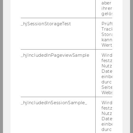
aber fast sofo
Thomas
ihrer Erstellu
gelöscht.
ECKER
_hjSessionStorageTest
Prüft, ob der 
Tracking Cod
Wiss.MA
Storage verw
kann. Wenn ja
Österr. u. Internat. Steuerrecht
Wert von 1 ges
_hjIncludedInPageviewSample
Wird gesetzt
01.10.07
festzustellen,
Nutzer in die
Mag.
Datenstichpr
einbezogen wi
durch das
Martin
Seitenaufrufli
Website defini
ECKERSTORFER
_hjIncludedInSessionSample_
Wird gesetzt
festzustellen,
Projekt-MA E-Learning Assistent
Nutzer in die
Datenstichpr
einbezogen wi
Österr. u. Internat. Steuerrecht
durch das täg