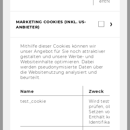
entfernt.
Österr. u. Internat. Steuerrecht
MARKETING COOKIES (INKL. US-
Marketin
05.11.07
ANBIETER)
Cookies
(inkl.
US-
Anbieter)
Daniela
Mithilfe dieser Cookies können wir
unser Angebot für Sie noch attraktiver
gestalten und unsere Werbe- und
FRIEDL
Websiteinhalte optimieren. Dabei
werden pseudonymisierte Daten über
Projekt-MA
die Websitenutzung analysiert und
beurteilt.
Sozialpolitik
Name
Zweck
22.10.07
test_cookie
Wird testweise ge
prüfen, ob der Br
Mag.
Setzen von Cookies
Enthält keine
Identifikationsme
Astrid