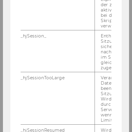
o. Univ.Prof. Dr. Chris­toph Ba­delt
der zur Valid
aktiver Ansic
bei der
Skriptinitiali
Mitteilungsblatt vom 21. November 2007, 9.
verwendet wir
Stück
46) Personalia
_hjSession_
Enthält die ak
Sitzungsdaten.
sicher, dass
nachfolgende
ZUGÄNGE
im Sitzungsfe
gleichen Sitz
zugeordnet w
OKT./NOV. 07
_hjSessionTooLarge
Veranlasst Hot
Datenerfassu
beenden, wen
Sitzung zu vie
Akad. Grad, Titel
Wird automat
durch ein Sig
Vorname
Servers best
wenn die Sitz
Limit überschr
Nachname
_hjSessionResumed
Wird gesetzt,