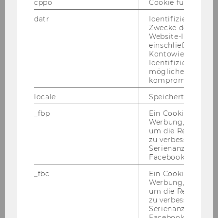
cppo
Cookie für statist
PETUTSCHNIG
datr
Identifiziert den 
Zwecke der Sicher
Website-Integrität
Wiss.MA
einschließlich der
Kontowiederherst
Betriebswirtschaftliche
Identifizierung vo
Steuerlehre
möglicherweise
kompromittierten
01.11.07
locale
Speichert Sprache
_fbp
Ein Cookie für Fa
Mag.
Werbung, das verw
um die Relevanz z
Paul
zu verbessern sow
Serienanzeigenpro
Facebook bereitzus
RAMSKOGLER
_fbc
Ein Cookie für Fa
Projekt-MA
Werbung, das verw
um die Relevanz z
zu verbessern sow
Geld- und Finanzpolitik
Serienanzeigenpro
Facebook bereitzus