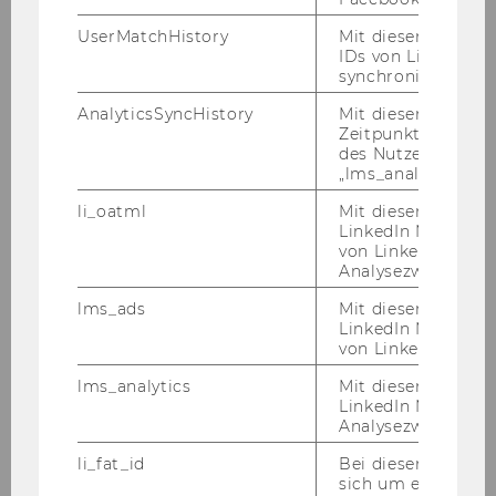
01.11.07
UserMatchHistory
Mit diesem Cookie
IDs von LinkedIn 
synchronisiert.
Andrea
AnalyticsSyncHistory
Mit diesem Cookie
Zeitpunkt der Syn
SCHEICHL
des Nutzers mit d
„lms_analytics“ ge
Angestellte
li_oatml
Mit diesem Cooki
LinkedIn Mitgliede
Competence Center for CEE
von LinkedIn zu W
Analysezwecke iden
01.11.07
lms_ads
Mit diesem Cooki
LinkedIn Mitgliede
lic.oec.HSG
von LinkedIn identi
lms_analytics
Mit diesem Cooki
Philipp
LinkedIn Mitgliede
Analysezwecken ide
TÜRTSCHER
li_fat_id
Bei diesem Cookie
sich um eine indir
Wiss.MA