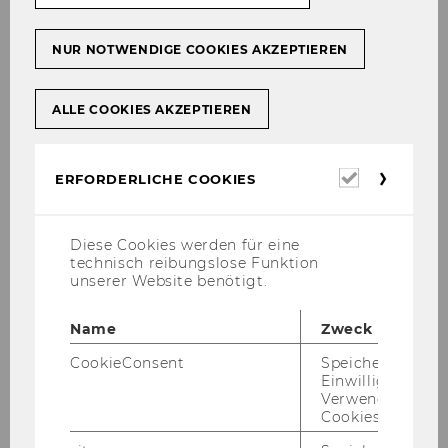
Zugeordnete Mitarbeiter/innen
NUR NOTWENDIGE COOKIES AKZEPTIEREN
Leiter/in
ALLE COOKIES AKZEPTIEREN
Mittel- und Osteuropäisches
Wirtschaftsrecht
Erforderl
ERFORDERLICHE COOKIES
Cookies
Raimund Bollenberger, Susanne
Kalss, Georg Kodek
Diese Cookies werden für eine
technisch reibungslose Funktion
Raimund Bollenberger,
unserer Website benötigt.
stv. Georg Kodek
Name
Zweck
CookieConsent
Speichert Ihre
Einwilligung zur
43) Ein­la­dung zur kon­sti­tu­ie­ren­den Sit­zung
Verwendung vo
Cookies.
der Ha­bi­li­ta­ti­ons­kom­mis­si­on für Frau Dr. El­
frie­de PENZ