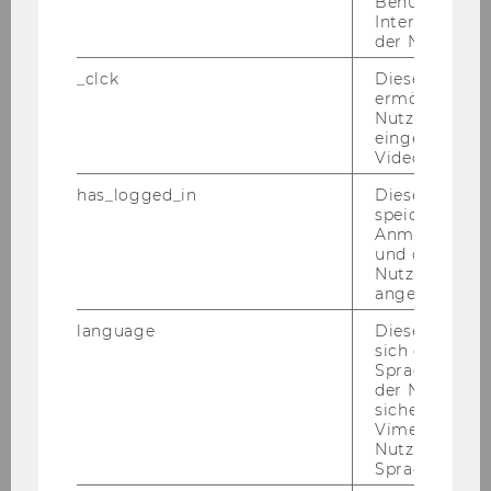
Benutzernam
bei­ter/ wis­sen­schaft­li­che Mit­ar­bei­te­rin­nen eine
Interaktionsd
der Nutzer*in
ma­xi­ma­le Be­fris­tungs­dau­er von 4 Jah­ren vor­
sieht. Be­wer­ber/innen, die be­reits als Er­satz­
_clck
Dieses Cooki
ermöglicht di
kräf­te an der WU be­schäf­tigt sind, kön­nen
Nutzung des
daher nur mehr für die auf die 4 Jahre feh­len­
eingebettete
de Zeit ein­ge­stellt wer­den.
Video Players
Wei­ters wei­sen wir dar­auf­hin, dass die Wie­der­
has_logged_in
Dieses Cooki
be­stel­lung von Per­so­nen, die be­reits eine Stel­
speichert
le als wis­sen­schaft­li­cher Mit­ar­bei­ter/wis­sen­
Anmeldeinfo
und ob sich de
schaft­li­che Mit­ar­bei­te­rin inne hat­ten, aus recht­
Nutzer*in jem
li­chen Grün­den nicht mög­lich ist.
angemeldet h
Not­wen­di­ge Kennt­nis­se und Qua­li­fi­ka­tio­nen:
language
Dieses Cooki
ab­ge­schlos­se­nes Stu­di­um der Sozial-​ und Wirt­
sich die
Spracheinstel
schafts­wis­sen­schaf­ten bzw. gleich­zu­hal­ten­de
der Nutzer*in
Qua­li­fi­ka­ti­on
sichergestellt
Vimeo in der
Er­wünsch­te Kennt­nis­se und Qua­li­fi­ka­tio­nen:
Nutzer ausge
In­ter­es­se bzw. Er­fah­run­gen hin­sicht­lich der
Sprache ersch