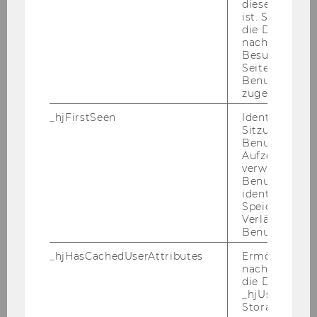
diese Seite e
Auf­ga­ben­ge­biet:
ist. Stellt sic
Un­ter­stüt­zung der Pro­fes­sor/inn/en und des
die Daten von
wis­sen­schaft­li­chen Per­so­nals, Lei­tung und Or­
nachfolgende
Besuchen der
ga­ni­sa­ti­on des In­sti­tuts­se­kre­ta­ri­ats, Or­ga­ni­sa­ti­
Seite derselb
on der In­sti­tuts­in­ter­na, Ver­wal­tung von In­sti­
Benutzer-ID
tuts­bud­get und -​finanzen, Stu­die­ren­den­be­
zugeordnet w
treu­ung und -​beratung, ei­gen­stän­di­ge Kor­re­
_hjFirstSeen
Identifiziert d
spon­denz, Or­ga­ni­sa­ti­on und Be­treu­ung der In­
Sitzung eines
sti­tuts­bi­blio­thek, EDV- und In­ter­net­re­cher­
Benutzers. Wi
Aufzeichnungs
chen, Da­ten­bank­be­treu­ung (ins­be­son­de­re SAP
verwendet, u
und Fi­le­ma­ker)
Benutzersitz
identifizieren.
Er­for­der­li­che Kennt­nis­se und Qua­li­fi­ka­tio­nen:
Speicherdaue
Verlängert sic
Benutzeraktivi
Matura (HAK-Matura erwünscht)
_hjHasCachedUserAttributes
Ermöglicht e
Ge­wünsch­te Kennt­nis­se und Qua­li­fi­ka­tio­nen:
nachzuvollzie
die Daten in
_hjUserAttrib
Storage auf 
ausgezeichnete Englischkenntnisse,