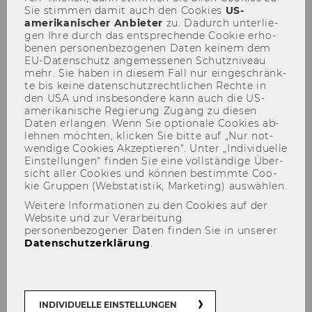
Ausschreibungen von Stellen
Sie stim­men damit auch den Coo­kies
US-​
amerikanischer An­bie­ter
zu. Da­durch un­ter­lie­
für wissenschaftliches Personal
gen Ihre durch das ent­spre­chen­de Coo­kie er­ho­
be­nen per­so­nen­be­zo­ge­nen Daten kei­nem dem
45
EU-​Datenschutz an­ge­mes­se­nen Schutz­ni­veau
mehr. Sie haben in die­sem Fall nur ein­ge­schränk­
te bis keine da­ten­schutz­recht­li­chen Rech­te in
Ausschreibungen von Stellen
den USA und ins­be­son­de­re kann auch die US-​
für allgemeines Personal
amerikanische Re­gie­rung Zu­gang zu die­sen
Daten er­lan­gen. Wenn Sie op­tio­na­le Coo­kies ab­
leh­nen möch­ten, kli­cken Sie bitte auf „Nur not­
46
wen­di­ge Coo­kies Ak­zep­tie­ren“. Unter „In­di­vi­du­el­le
Ein­stel­lun­gen“ fin­den Sie eine voll­stän­di­ge Über­
Personalia
sicht aller Coo­kies und kön­nen be­stimm­te Coo­
kie Grup­pen (Web­sta­tis­tik, Mar­ke­ting) aus­wäh­len.
Weitere Informationen zu den Cookies auf der
Website und zur Verarbeitung
personenbezogener Daten finden Sie in unserer
Mitteilungsblatt vom 21. November 2007, 9.
Datenschutzerklärung
.
Stück
42) Zuordnung von WU-
Mitarbeiter/inne/n zu Forschungsinstituten
INDIVIDUELLE EINSTELLUNGEN
Forschungsinstitut