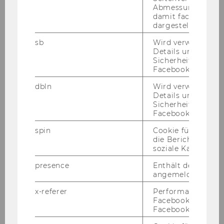
Abmessungen des 
Executive Academy
damit facebook Ap
dargestellt werde
01.11.07
sb
Wird verwendet, 
Details und
Mag.
Sicherheitsinform
Facebook-Kontos z
Magdalena
dbln
Wird verwendet, 
Details und
Sicherheitsinform
ÖBERSEDER
Facebook-Kontos z
Projekt-MA
spin
Cookie für Werbe
die Berichterstatt
soziale Kampagne
Internationales Marketing und
Management
presence
Enthält den "Chat"
angemeldeten Ben
06.11.07
x-referer
Performance-Cooki
Facebook in Komb
Facebook-Pixel ve
Matthias