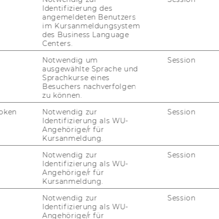
Ena Pervan MSc
Identifizierung des
angemeldeten Benutzers
im Kursanmeldungsystem
des Business Language
ECC
Univ. Prof. Dr. Alfred Taudes
Centers.
Notwendig um
Session
se
Univ. Prof. Dr. Alfred Taudes
ausgewählte Sprache und
Sprachkurse eines
Univ. Prof. Dr. Jan Mendling
Besuchers nachverfolgen
zu können.
DI Franz Stephan Lutter
oken
Notwendig zur
Session
Mag. Martin Bruckner
Identifizierung als WU-
Angehörige/r für
Kursanmeldung.
Notwendig zur
Session
Identifizierung als WU-
Angehörige/r für
pi-​Egger, Rek­to­rin
Kursanmeldung.
___________________________________________
Notwendig zur
Session
Identifizierung als WU-
Angehörige/r für