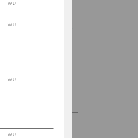
Mitteilungsblatt vom
WU
07. Jänner 2016, 15.
Stück
WU
Mitteilungsblatt vom 13.
Jänner 2016, 16. Stück
Mitteilungsblatt vom
20. Jänner 2016, 17.
Stück
Mitteilungsblatt vom
27. Jänner 2016, 18.
WU
Stück
Februar 2016
März 2016
WU
April 2016