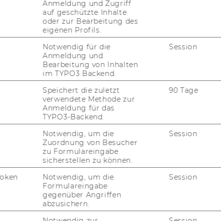
Anmeldung und Zugriff
Projektleiter/in
auf geschützte Inhalte
oder zur Bearbeitung des
eigenen Profils.
of
Mag. Klara Zwickl
Notwendig für die
Session
Dr. Mathias Moser
Anmeldung und
Bearbeitung von Inhalten
im TYPO3 Backend.
Univ. Prof. Dr. Sebastian
ets
Speichert die zuletzt
90 Tage
Kummer
verwendete Methode zur
Anmeldung für das
TYPO3-Backend.
Univ. Prof. Dr. Sebastian
Kummer
Notwendig, um die
Session
Zuordnung von Besucher
mag. Mario Dobrovnik
zu Formulareingabe
sicherstellen zu können.
Dr. Christian Schober
Token
Notwendig, um die
Session
Formulareingabe
Mag. Selma Sprajcer
gegenüber Angriffen
abzusichern.
Dr. Christian Schober
Notwendig zur
Session