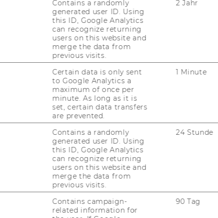
ti­gung/De­part­ment Fi­
Contains a randomly
2 Jahr
generated user ID. Using
ng and Sta­tis­tics
this ID, Google Analytics
can recognize returning
users on this website and
merge the data from
der Richt­li­nie des Rek­to­rats für die Be­
previous visits.
eh­me­rin­nen und Ar­beit­neh­mern der Wirt­
tei­lungs­blatt 21. Stück, Nr. 102, vom 27.1.2004,
Certain data is only sent
1 Minute
to Google Analytics a
att, 22. Stück, Nr. 141 vom 29.02.2012) wer­den
maximum of once per
16 be­voll­mäch­tigt, im je­wei­li­gen Wir­
minute. As long as it is
der je­weils zur Ver­fü­gung ste­hen­den
set, certain data transfers
are prevented.
te gemäß § 3 der Richt­li­nie ab­zu­schlie­ßen:
Contains a randomly
24 Stunde
generated user ID. Using
Institut/Akademische Einheit
this ID, Google Analytics
can recognize returning
users on this website and
Institute for Accounting and
merge the data from
Auditing
previous visits.
Contains campaign-
90 Tag
related information for
Institute for Accounting and