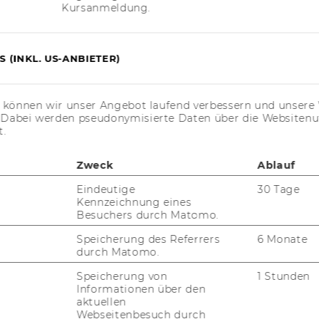
Kursanmeldung.
ti­gung/De­part­ment Öf­
 und Steu­er­recht
 (INKL. US-ANBIETER)
der Richt­li­nie des Rek­to­rats für die Be­
s können wir unser Angebot laufend verbessern und unsere 
eh­me­rin­nen und Ar­beit­neh­mern der Wirt­
. Dabei werden pseudonymisierte Daten über die Website
tei­lungs­blatt 21. Stück, Nr. 102, vom 27.1.2004,
t.
att, 22. Stück, Nr. 141 vom 29.02.2012) wer­den
16 be­voll­mäch­tigt, im je­wei­li­gen Wir­
Zweck
Ablauf
der je­weils zur Ver­fü­gung ste­hen­den
Eindeutige
30 Tage
te gemäß § 3 der Richt­li­nie ab­zu­schlie­ßen:
Kennzeichnung eines
Besuchers durch Matomo.
Institut/Akademische Einheit
Speicherung des Referrers
6 Monate
durch Matomo.
Österreichisches und Europäisches
Speicherung von
1 Stunden
Informationen über den
Wirtschaftsstrafrecht
aktuellen
Webseitenbesuch durch