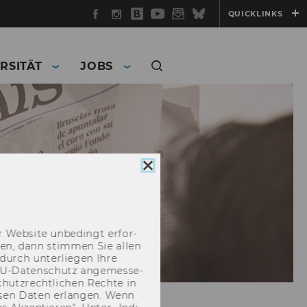
Facebook
Instagram
WU
YouTube
Newsletter
Bluesky
QUICKLINKS
Blog
RSITÄT
JOBS
Cookie
Consent
schließen
 Web­site un­be­dingt er­for­
­cken, dann stim­men Sie allen
durch un­ter­lie­gen Ihre
EU-​Datenschutz an­ge­mes­se­
hutz­recht­li­chen Rech­te in
­sen Daten er­lan­gen. Wenn