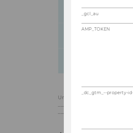
Univ.Prof. Dr. Michael
Lang
_gcl_au
AMP_TOKEN
Univ.Prof. Dr. Georg
Lienbacher
Univ.Prof. Dr. Erich
Vranes LL.M.
_dc_gtm_--property-id
Univ.Prof. Dr. Mi­cha­el Ho­lou
_____________________________
_____________