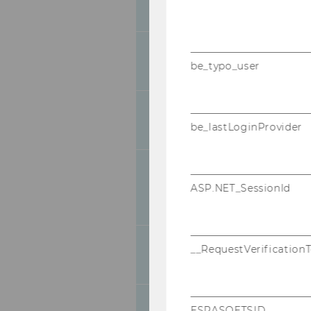
Projekt
Behavioral Consequences 
be_typo_user
Inequality
HumLog in Emerging Mark
be_lastLoginProvider
DatenVerkehr
ASP.NET_SessionId
__RequestVerification
PANÖ
ESRASOFTSID