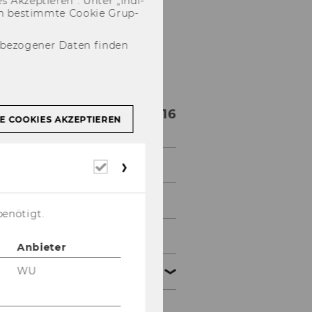
 Ak­zep­tie­ren“. Unter „In­di­
­nen be­stimm­te Coo­kie Grup­
nbezogener Daten finden
Studienjahr 2015/2016
E COOKIES AKZEPTIEREN
Oktober 2015
Erforderliche
Cookies
November 2015
benötigt.
Dezember 2015
Anbieter
WU
Januar 2016