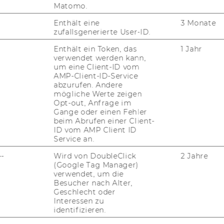
Matomo.
Österreichisches und Internationales
Steuerrecht
Enthält eine
3 Monate
zufallsgenerierte User-ID.
Enthält ein Token, das
1 Jahr
Österreichisches und Europäisches
verwendet werden kann,
Öffentliches Recht
um eine Client-ID vom
AMP-Client-ID-Service
abzurufen. Andere
mögliche Werte zeigen
Europarecht und internationales Recht
Opt-out, Anfrage im
Gange oder einen Fehler
beim Abrufen einer Client-
ID vom AMP Client ID
Service an.
--
Wird von DoubleClick
2 Jahre
­bek, Department-​Vorstand
(Google Tag Manager)
verwendet, um die
___________________________________________
Besucher nach Alter,
Geschlecht oder
Interessen zu
identifizieren.