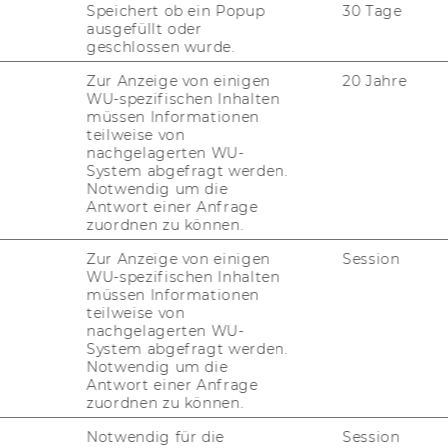
Speichert ob ein Popup
30 Tage
ng/De­part­ment für Fremd­sprach­li­che Wirt­
ausgefüllt oder
n
geschlossen wurde.
on Stel­len für wis­sen­schaft­li­ches Per­so­nal
Zur Anzeige von einigen
20 Jahre
WU-spezifischen Inhalten
müssen Informationen
teilweise von
­ti­gun­gen gemäß § 27
nachgelagerten WU-
System abgefragt werden.
setz 2002
Notwendig um die
Antwort einer Anfrage
zuordnen zu können.
n/Pro­jekt­lei­ter wer­den gemäß § 27 Abs 2 Uni­
Zur Anzeige von einigen
Session
chluss der für die Ver­trags­er­fül­lung er­for­
WU-spezifischen Inhalten
und zur Ver­fü­gung über die Geld­mit­tel im
müssen Informationen
ie­sem Ver­trag sowie gemäß § 5 der Richt­l
teilweise von
nachgelagerten WU-
voll­mäch­ti­gung von Ar­beit­neh­me­rin­nen
System abgefragt werden.
chafts­uni­ver­si­tät Wien (Ab­schluss von
Notwendig um die
ver­trä­gen sowie Ar­beits­ver­trä­gen ent­spre­
Antwort einer Anfrage
zuordnen zu können.
­gen der Richt­li­nie) be­voll­mäch­tigt:
Notwendig für die
Session