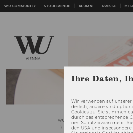
WU COMMUNITY
STUDIERENDE
ALUMNI
PRESSE
MIT
Ihre Daten, I
Wir ver­wen­den auf un­se­rer 
der­lich, an­de­re sind op­tio
Coo­kies zu. Sie stim­men 
durch das ent­spre­chen­de C
WU (Wirtschaftsuniversität Wien)
nen Schutz­ni­veau mehr. Sie 
Links zu älteren Mitteilungsblätter
den USA und ins­be­son­de­r