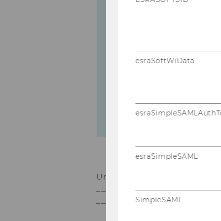
medHKP_FSW
Musterunternehmen SAP 
esraSoftWiData
IT-Wirtschaftlichkeitsanaly
WKOÖ
esraSimpleSAMLAuthT
FoEE Bioeconomy LF
esraSimpleSAML
Univ.Prof. Dr. Edel­traud Hanap
_____________________________
SimpleSAML
_____________