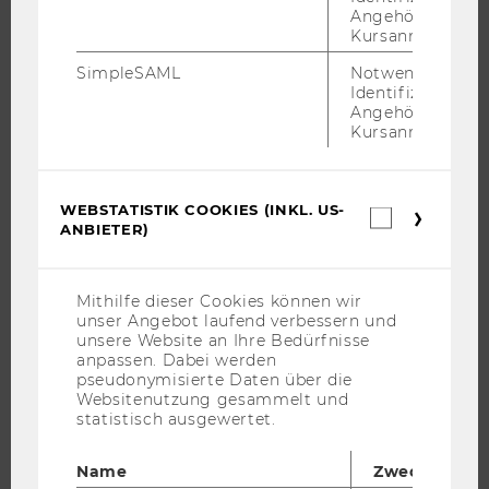
Angehörige/r für
UNIVERSITÄT
Kursanmeldung.
ÜBER DIE WU
SimpleSAML
Notwendig zur
Identifizierung 
ORGANISATION
Angehörige/r für
WIRTSCHAFT UND GESELLSCHAFT
Kursanmeldung.
CAMPUS
NEWS
WEBSTATISTIK COOKIES (INKL. US-
Webstatis
EVENTS ARCHIV
ANBIETER)
Cookies
EVENTS
(inkl.
US-
WU FOUNDATION
Anbieter)
Mithilfe dieser Cookies können wir
unser Angebot laufend verbessern und
unsere Website an Ihre Bedürfnisse
anpassen. Dabei werden
JOBS
pseudonymisierte Daten über die
Websitenutzung gesammelt und
statistisch ausgewertet.
JOBS
JOBPORTAL
Name
Zweck
RESEARCH CAREER