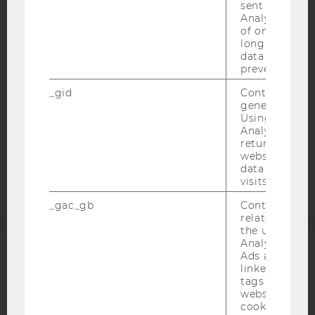
sent to Googl
BARRIEREFREIHEITSERKLÄRUNG WEBSEITE
Analytics a 
DATENSCHUTZERKLÄRUNG
of once per m
long as it is s
DATENSCHUTZERKLÄRUNG SOCIAL MEDIA
data transfers
prevented.
DATENSCHUTZERKLÄRUNG
STUDIENBEWERBER*INNEN UND STUDIERENDE
_gid
Contains a r
generated use
COOKIE EINSTELLUNGEN
Using this ID
Analytics can
Barrierefreiheitserklärung
returning use
website and 
Webseite
data from pre
visits.
_gac_gb
Contains cam
related infor
the user. If G
Analytics and
Ads accounts 
ACCREDITED BY:
linked, the co
tags on the G
EQUIS
AACSB
website read 
cookie.