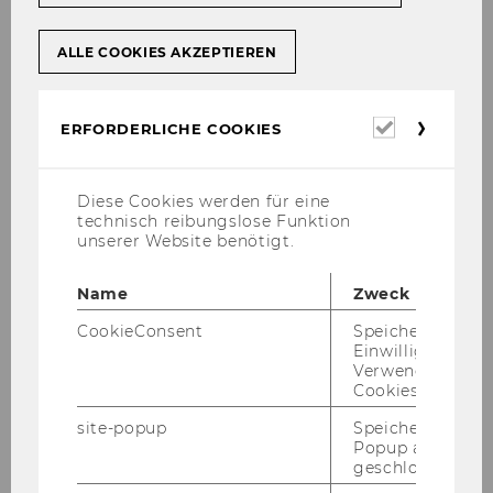
Studienjahr 2015/2016
ALLE COOKIES AKZEPTIEREN
Oktober 2015
Erforderl
ERFORDERLICHE COOKIES
Cookies
Mitteilungsblatt vom 01. Oktober 2015, 01.
Diese Cookies werden für eine
Stück
technisch reibungslose Funktion
unserer Website benötigt.
Mitteilungsblatt vom 07. Oktober 2015, 02.
Stück
Name
Zweck
Mitteilungsblatt vom 14. Oktober 2015, 03.
CookieConsent
Speichert Ihre
Einwilligung zur
Stück
Verwendung vo
Cookies.
Mitteilungsblatt vom 21. Oktober 2015, 04.
Stück
site-popup
Speichert ob ein
Popup ausgefüll
geschlossen wur
Mitteilungsblatt vom 28. Oktober 2015, 05.