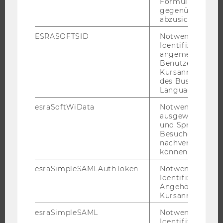
Formulareingab
BEWERBUNG UND ZULASSUNG
gegenüber Angri
abzusichern.
INFORMATIONEN FÜR STUDIERENDE
ESRASOFTSID
Notwendig zur
INTERNATIONALE UND INCOMING EXCHANGE STUDIERENDE
Identifizierung 
ANGEBOTE FÜR SCHULEN UND STUDIENINTERESSIERTE
angemeldeten
Benutzers im
STUDENT CLUBS
Kursanmeldung
des Business
Language Center
esraSoftWiData
Notwendig um
FORSCHUNG
ausgewählte Sp
und Sprachkurse
FORSCHUNGSPORTAL
Besuchers
nachverfolgen z
FORSCHENDE
können.
IMPACT DER FORSCHUNG
esraSimpleSAMLAuthToken
Notwendig zur
ORGANISATION DER FORSCHUNG
Identifizierung 
Angehörige/r für
FORSCHUNGSINFRASTRUKTUR
Kursanmeldung.
esraSimpleSAML
Notwendig zur
Identifizierung 