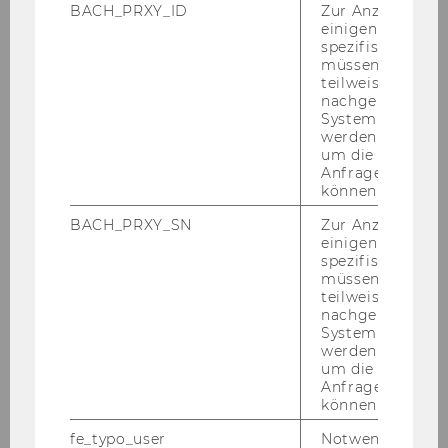
Stück
BACH_PRXY_ID
Zur Anzeige von
einigen WU-
spezifischen Inh
November 2015
müssen Informa
teilweise von
nachgelagerten
Dezember 2015
System abgefra
werden. Notwen
um die Antwort 
Januar 2016
Anfrage zuordne
können.
Februar 2016
BACH_PRXY_SN
Zur Anzeige von
einigen WU-
spezifischen Inh
März 2016
müssen Informa
teilweise von
nachgelagerten
April 2016
System abgefra
werden. Notwen
um die Antwort 
Mai 2016
Anfrage zuordne
können.
Juni 2016
fe_typo_user
Notwendig für d