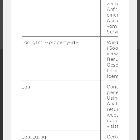
zeigen Opt-ou
MITARBEITENDE
Anfrage im G
einen Fehler 
Abrufen einer
UNTERNEHMEN
vom AMP Clie
Service an.
_dc_gtm_--property-id--
Wird von Dou
(Google Tag 
verwendet, u
Besucher nach
Geschlecht o
Interessen zu
Facebook
Instagram
Blog
identifizieren.
_ga
Contains a r
generated use
YouTube
Newsletter
Bluesky
Using this ID
Analytics can
returning use
website and 
data from pre
visits.
IMPRESSUM
_gat_gtag
Certain data i