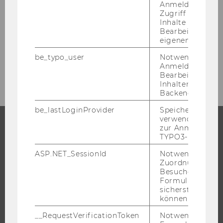
Anmeldung und
Juli 2016
Zugriff auf gesc
Inhalte oder zur
Bearbeitung des
August 2016
eigenen Profils.
be_typo_user
Notwendig für d
September 2016
Anmeldung und
Bearbeitung von
Inhalten im TYP
Backend.
be_lastLoginProvider
Speichert die zul
verwendete Met
zur Anmeldung f
TYPO3-Backend.
STUDIUM
ASP.NET_SessionId
Notwendig, um 
WARUM WU?
Zuordnung von
Besucher zu
BACHELOR
Formulareingab
MASTER
sicherstellen zu
können.
DOKTORAT / PHD
__RequestVerificationToken
Notwendig, um 
EXECUTIVE EDUCATION