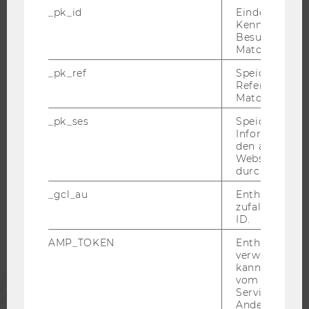
_pk_id
Eindeutige
WELCOME SERVICES
Kennzeichnun
Besuchers du
JOBS MIT WU-STUDIUM
Matomo.
KARRIEREKONTAKTE AN DER WU
_pk_ref
Speicherung 
KARRIERENETZWERKE AN DER WU
Referrers dur
Matomo.
_pk_ses
Speicherung 
Informatione
den aktuellen
WU COMMUNITY
Webseitenbe
durch Matom
STUDIERENDE
_gcl_au
Enthält eine
zufallsgenerie
ID.
ALUMNI
AMP_TOKEN
Enthält ein To
verwendet we
kann, um eine
PRESSE
vom AMP-Clie
Service abzur
Andere mögli