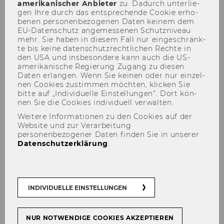
amerikanischer An­bie­ter
zu. Da­durch un­ter­lie­
gen Ihre durch das ent­spre­chen­de Coo­kie er­ho­
be­nen per­so­nen­be­zo­ge­nen Daten kei­nem dem
EU-​Datenschutz an­ge­mes­se­nen Schutz­ni­veau
Oktober 2015
mehr. Sie haben in die­sem Fall nur ein­ge­schränk­
te bis keine da­ten­schutz­recht­li­chen Rech­te in
Mitteilungsblatt vom 01. Oktober
den USA und ins­be­son­de­re kann auch die US-​
2015, 01. Stück
amerikanische Re­gie­rung Zu­gang zu die­sen
Daten er­lan­gen. Wenn Sie kei­nen oder nur ein­zel­
Mitteilungsblatt vom 07. Oktober
nen Coo­kies zu­stim­men möch­ten, kli­cken Sie
2015, 02. Stück
bitte auf „In­di­vi­du­el­le Ein­stel­lun­gen“. Dort kön­
nen Sie die Coo­kies in­di­vi­du­ell ver­wal­ten.
Mitteilungsblatt vom 14. Oktober
Weitere Informationen zu den Cookies auf der
2015, 03. Stück
Website und zur Verarbeitung
personenbezogener Daten finden Sie in unserer
Mitteilungsblatt vom 21. Oktober
Datenschutzerklärung
.
2015, 04. Stück
Mitteilungsblatt vom 28. Oktober
2015, 05. Stück
INDIVIDUELLE EINSTELLUNGEN
NUR NOTWENDIGE COOKIES AKZEPTIEREN