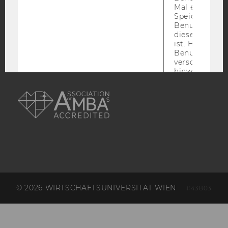
ACCREDITED BY:
Mal eine Seite
Speichert die 
EQUIS
AACSB
Benutzer-ID, d
diese Seite e
ist. Hotjar ver
Benutzer nich
verschiedene
hinweg.Stellt 
AMBA
dass Daten v
nachfolgende
Besuchen auf
derselben We
derselben Ben
zugeordnet w
_hjid
Dies ist ein al
Cookie, das wi
mehr setzen, 
wenn ein Benu
noch in sein
© 2026 WIRTSCHAFTSUNIVERSITÄT WIEN
#43803
Browser hat,
wir seinen We
wiederverwen
zu
_hjSessionUser