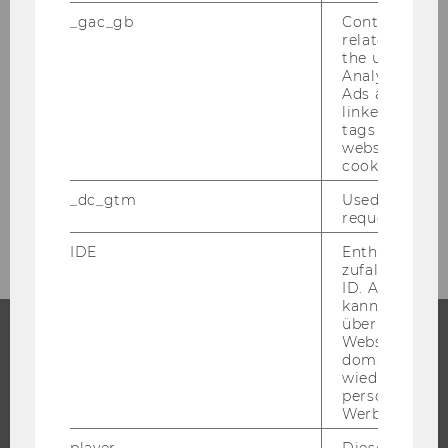
Mitteilungsblatt vom 17. August 2016, 48.
Stück
_gac_gb
Contains cam
related infor
the user. If G
Mitteilungsblatt vom 24. August 2016, 49.
Analytics and
Stück
Ads accounts 
linked, the co
Mitteilungsblatt vom 31. August 2016, 50.
tags on the G
website read 
Stück
cookie.
_dc_gtm
Used to throt
September 2016
request rate.
IDE
Enthält eine
zufallsgenerie
ID. Anhand di
kann Google 
über verschie
Websites
domainübergr
STUDIUM
wiedererkenn
personalisiert
WARUM WU?
Werbung auss
BACHELOR
player
Dieses Cooki