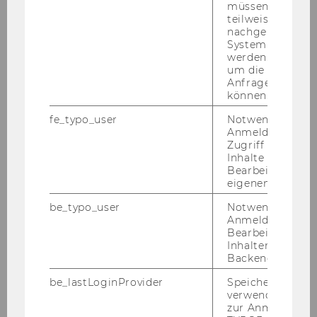
personnel development plan, the position of
müssen Informa
Assistant Professor, non-tenure track, is limited
teilweise von
nachgelagerten
to an employment period of not more than six
System abgefra
years. Applicants who are already employed at
werden. Notwen
WU as substitute employees can therefore only
um die Antwort 
Anfrage zuordne
be employed for the time remaining to
können.
complete the six-year period. Persons who
fe_typo_user
Notwendig für d
have already been employed at WU in an
Anmeldung und
Assistant Professor, non-tenure track position
Zugriff auf gesc
cannot be re-employed in this position at WU
Inhalte oder zur
Bearbeitung des
(except as a substitute employee) due to legal
eigenen Profils.
restrictions.
be_typo_user
Notwendig für d
Anmeldung und
Responsibilities:
Bearbeitung von
- Independent as well as collaborative research
Inhalten im TYP
within the Bayesians@WU Group, chaired by
Backend.
Sylvia Frühwirth-Schnatter, focusing on
be_lastLoginProvider
Speichert die zul
methodological and computational aspects
verwendete Met
within new research topics in Bayesian
zur Anmeldung f