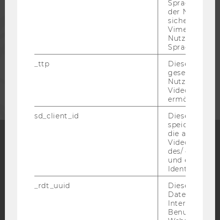
Spracheinstel
der Nutzer*in
PRESSE
sichergestellt
Vimeo in der
Nutzer ausge
Sprache ersch
MITARBEITENDE
_ttp
Dieser Cookie
gesetzt, um d
UNTERNEHMEN
Nutzung des 
Videoplayers 
ermöglichen
sd_client_id
Dieses Cooki
speichert Dat
die aktuellen
Videoeinstell
des/ der Benu
Facebook
Instagram
Blog
und einen per
Identifikatio
_rdt_uuid
Dieses Cooki
YouTube
Newsletter
Bluesky
Daten über di
Interaktionen
Benutzer*inne