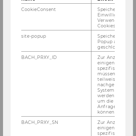
CookieConsent
Speichert Ihre
AUS­GE­SCHRIE­BE­NE STEL­LEN:
Einwilligung zur
Verwendung vo
1) The
In­sti­tu­te for Sta­tis­tics and Ma­the­ma­
Cookies.
tics
is cur­r­ent­ly in­vi­ting ap­p­li­ca­ti­ons for
a
full­
time As­si­stant Pro­fes­sor, non-​tenure track
site-popup
Speichert ob ein
Popup ausgefüll
po­si­ti­on
(post-​doc,
em­ployee sub­ject to the
geschlossen wur
terms of the Collec­ti­ve Bar­gai­ning Agree­ment
BACH_PRXY_ID
Zur Anzeige von
for Uni­ver­si­ty Staff -
An­ge­stell­te/r gemäß Kol­
einigen WU-
lek­tiv­ver­trag für die Ar­beit­neh­mer/innen der
spezifischen Inh
Uni­ver­si­tä­ten
; gross month­ly sa­la­ry, paid 14
müssen Informa
teilweise von
times per year: Euro 3,590.70). This em­ployee
nachgelagerten
po­si­ti­on will be li­mi­ted to a pe­ri­od of 6 years,
System abgefra
star­ting on
werden. Notwen
um die Antwort 
st
October 1
, 2016
Anfrage zuordne
können.
(commencement date subject to change).
BACH_PRXY_SN
Zur Anzeige von
einigen WU-
Please note that under the terms of the WU
spezifischen Inh