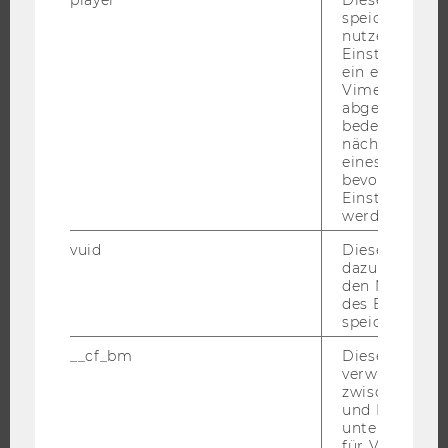
MASTER
speichert
nutzerspezifi
DOKTORAT / PHD
Einstellungen
ein eingebett
EXECUTIVE EDUCATION
Vimeo-Video
BEWERBUNG UND ZULASSUNG
abgespielt wi
bedeutet, das
INFORMATIONEN FÜR STUDIERENDE
nächsten Ans
eines Vimeo-V
INTERNATIONALE UND INCOMING EXCHANGE STUDIERENDE
bevorzugten
ANGEBOTE FÜR SCHULEN UND STUDIENINTERESSIERTE
Einstellungen
werden.
STUDENT CLUBS
vuid
Dieser Cookie
dazu eingeset
den Nutzungs
des Benutzers
FORSCHUNG
speichern.
FORSCHUNGSPORTAL
__cf_bm
Dieses Cookie
verwendet, u
FORSCHENDE
zwischen Men
IMPACT DER FORSCHUNG
und Bots zu
unterscheiden.
ORGANISATION DER FORSCHUNG
für Vimeo no