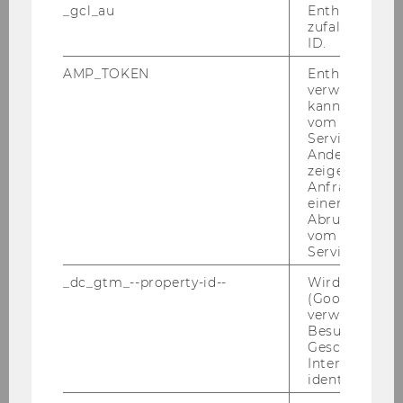
_gcl_au
Enthält eine
zufallsgenerie
ID.
AMP_TOKEN
Enthält ein To
verwendet we
kann, um eine
Studienjahr 2015/2016
vom AMP-Clie
Service abzur
Andere mögli
zeigen Opt-ou
Oktober 2015
Anfrage im G
einen Fehler 
Abrufen einer
November 2015
vom AMP Clie
Service an.
Dezember 2015
_dc_gtm_--property-id--
Wird von Dou
(Google Tag 
Januar 2016
verwendet, u
Besucher nach
Geschlecht o
Februar 2016
Interessen zu
identifizieren.