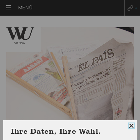
HAUPTMENÜ
MENÜ
ÖFFNEN
Coo
Ihre Daten, Ihre Wahl.
Mitteilungsblatt vom 10.
Con
sch