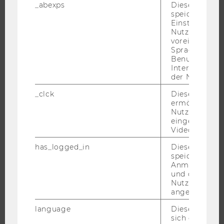
_abexps
Dieses Cooki
JOBS
speichert get
Einstellungen
JOBPORTAL
Nutzer*in, zB.
voreingestell
RESEARCH CAREER
Sprache, Regi
WELCOME SERVICES
Benutzernam
Interaktionsd
JOBS MIT WU-STUDIUM
der Nutzer*in
KARRIEREKONTAKTE AN DER WU
_clck
Dieses Cooki
KARRIERENETZWERKE AN DER WU
ermöglicht di
Nutzung des
eingebettete
Video Players
has_logged_in
Dieses Cooki
WU COMMUNITY
speichert
Anmeldeinfo
und ob sich de
Nutzer*in jem
STUDIERENDE
angemeldet h
language
Dieses Cooki
ALUMNI
sich die