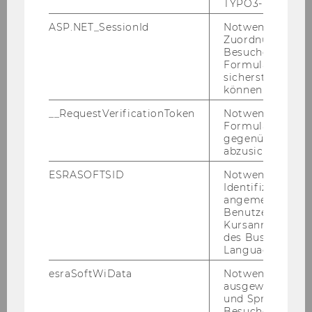
TYPO3-Backend.
Statistics and Econometrics
- Providing teaching assistance, and holding
ASP.NET_SessionId
Notwendig, um 
Zuordnung von
courses and examinations (Teaching load of
Besucher zu
four hours/week each semester)
Formulareingab
- Contributing to organisational and
sicherstellen zu
können.
administrative tasks
__RequestVerificationToken
Notwendig, um 
Your Profile:
Formulareingab
gegenüber Angri
- PhD in applied mathematics or in statistics
abzusichern.
with a strong mathematical background
- Enthusiastic interest in research in Bayesian
ESRASOFTSID
Notwendig zur
Identifizierung 
statistics, exemplified through publications in
angemeldeten
international journals in topics including, but
Benutzers im
not limited to, Bayesian non-parametric
Kursanmeldung
des Business
methods, Bayesian inference for high-
Language Center
dimensional and complex data, Bayesian time
esraSoftWiData
Notwendig um
series analysis and state space modelling,
ausgewählte Sp
efficient Markov chain Monte Carlo methods
und Sprachkurse
- Interest in applications in economics, finance,
Besuchers